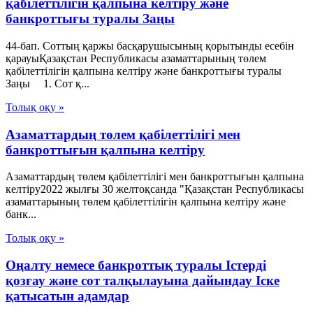
қабілеттілігін қалпына келтіру және
банкроттығы туралы Заңы
44-бап. Соттың қаржы басқарушысының қорытынды есебін
қарауыҚазақстан Республикасы азаматтарының төлем
қабілеттілігін қалпына келтіру және банкроттығы туралы
Заңы 1. Сот қ...
Толық оқу »
Азаматтардың төлем қабілеттілігі мен
банкроттығын қалпына келтіру
Азаматтардың төлем қабілеттілігі мен банкроттығын қалпына
келтіру2022 жылғы 30 желтоқсанда "Қазақстан Республикасы
азаматтарының төлем қабілеттілігін қалпына келтіру және
банк...
Толық оқу »
Оңалту немесе банкроттық туралы Істерді
қозғау және сот талқылауына дайындау Іске
қатысатын адамдар