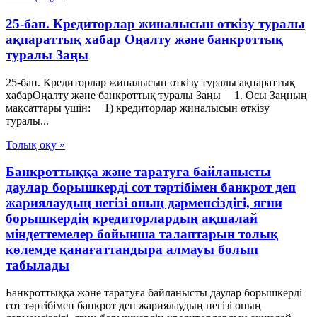
25-бап. Кредиторлар жиналысын өткізу туралы
ақпараттық хабар Оңалту және банкроттық
туралы Заңы
25-бап. Кредиторлар жиналысын өткізу туралы ақпараттық
хабарОңалту және банкроттық туралы Заңы 1. Осы Заңның
мақсаттары үшін: 1) кредиторлар жиналысын өткізу
туралы...
Толық оқу »
Банкроттыққа және таратуға байланысты
даулар борышкерді сот тәртібімен банкрот деп
жариялаудың негізі оның дәрменсіздігі, яғни
борышкердің кредиторлардың ақшалай
міндеттемелер бойынша талаптарын толық
көлемде қанағаттандыра алмауы болып
табылады
Банкроттыққа және таратуға байланысты даулар борышкерді
сот тәртібімен банкрот деп жариялаудың негізі оның