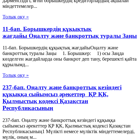
дәрменсіздігі, яғни борышкердің кредиторлардың ақшалай
міндеттемелер...
Толық оқу »
11-бап. Борышкердің құқықтық
жағдайы Оңалту және банкроттық туралы Заңы
11-бап. Борышкердің құқықтық жағдайыОңалту және
банкроттық туралы Заңы 1. Борышкер: 1) осы Заңда
көзделген жағдайларда оны банкрот деп тану, берешекті қайта
құрылымд...
Толық оқу »
237-бап. Оңалту және банкроттық кезіндегі
құқыққа сыйымсыз әрекеттер ҚР ҚК,
Қылмыстық кодексi Қазақстан
Республикасының
237-бап. Оңалту және банкроттық кезіндегі құқыққа
сыйымсыз әрекеттер ҚР ҚК, Қылмыстық кодексi Қазақстан
Республикасының1 Мүлiктi немесе мүлiктiк мiндеттемелердi,
мүлiк, оның м...