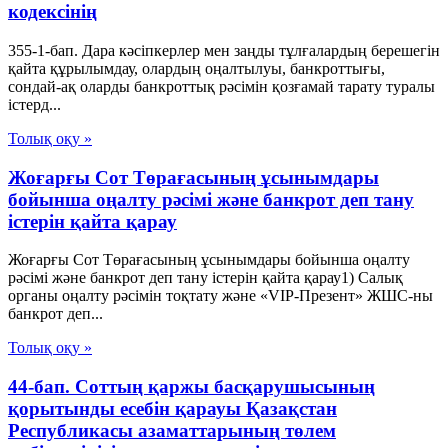
кодексінің
355-1-бап. Дара кәсіпкерлер мен заңды тұлғалардың берешегін
қайта құрылымдау, олардың оңалтылуы, банкроттығы,
сондай-ақ оларды банкроттық рәсімін қозғамай тарату туралы
істерд...
Толық оқу »
Жоғарғы Сот Төрағасының ұсынымдары
бойынша оңалту рәсімі және банкрот деп тану
істерін қайта қарау
Жоғарғы Сот Төрағасының ұсынымдары бойынша оңалту
рәсімі және банкрот деп тану істерін қайта қарау1) Салық
органы оңалту рәсімін тоқтату және «VIP-Презент» ЖШС-ны
банкрот деп...
Толық оқу »
44-бап. Соттың қаржы басқарушысының
қорытынды есебін қарауы Қазақстан
Республикасы азаматтарының төлем