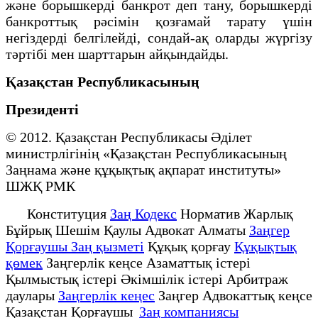
және борышкерді банкрот деп тану, борышкерді
банкроттық рәсімін қозғамай тарату үшін
негіздерді белгілейді, сондай-ақ оларды жүргізу
тәртібі мен шарттарын айқындайды.
Қазақстан Республикасының
Президенті
© 2012. Қазақстан Республикасы Әділет
министрлігінің «Қазақстан Республикасының
Заңнама және құқықтық ақпарат институты»
ШЖҚ РМК
Конституция
Заң Кодекс
Норматив Жарлық
Бұйрық Шешім Қаулы Адвокат Алматы
Заңгер
Қорғаушы Заң қызметі
Құқық қорғау
Құқықтық
қөмек
Заңгерлік кеңсе Азаматтық істері
Қылмыстық істері Әкімшілік істері Арбитраж
даулары
Заңгерлік кеңес
Заңгер Адвокаттық кеңсе
Қазақстан Қорғаушы
Заң компаниясы