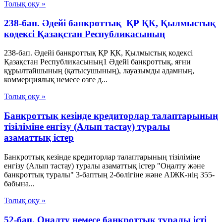
Толық оқу »
238-бап. Әдейi банкроттық ҚР ҚК, Қылмыстық
кодексi Қазақстан Республикасының
238-бап. Әдейi банкроттық ҚР ҚК, Қылмыстық кодексi
Қазақстан Республикасының1 Әдейі банкроттық, яғни
құрылтайшының (қатысушының), лауазымды адамның,
коммерциялық немесе өзге д...
Толық оқу »
Банкроттық кезінде кредиторлар талаптарының
тізіліміне енгізу (Алып тастау) туралы
азаматтық істер
Банкроттық кезінде кредиторлар талаптарының тізіліміне
енгізу (Алып тастау) туралы азаматтық істер "Оңалту және
банкроттық туралы" 3-баптың 2-бөлігіне және АІЖК-нің 355-
бабына...
Толық оқу »
52-бап. Оңалту немесе банкроттық туралы істi