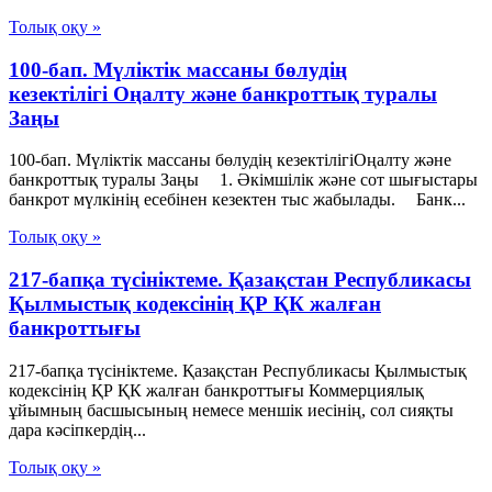
Толық оқу »
100-бап. Мүліктік массаны бөлудің
кезектілігі Оңалту және банкроттық туралы
Заңы
100-бап. Мүліктік массаны бөлудің кезектілігіОңалту және
банкроттық туралы Заңы 1. Әкiмшiлiк және сот шығыстары
банкрот мүлкiнің есебiнен кезектен тыс жабылады. Банк...
Толық оқу »
217-бапқа түсініктеме. Қазақстан Республикасы
Қылмыстық кодексінің ҚР ҚК жалған
банкроттығы
217-бапқа түсініктеме. Қазақстан Республикасы Қылмыстық
кодексінің ҚР ҚК жалған банкроттығы Коммерциялық
ұйымның басшысының немесе меншік иесінің, сол сияқты
дара кәсіпкердің...
Толық оқу »