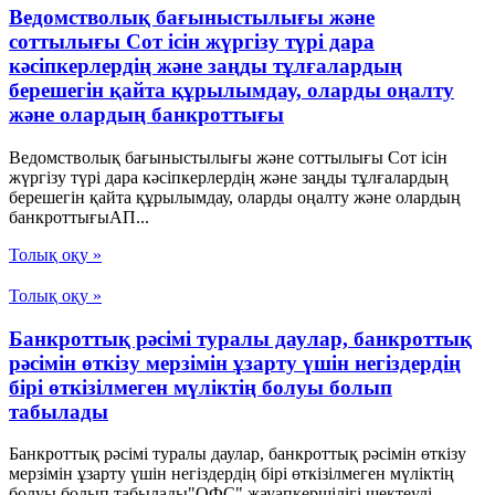
Ведомстволық бағыныстылығы және
соттылығы Сот ісін жүргізу түрі дара
кәсіпкерлердің және заңды тұлғалардың
берешегін қайта құрылымдау, оларды оңалту
және олардың банкроттығы
Ведомстволық бағыныстылығы және соттылығы Сот ісін
жүргізу түрі дара кәсіпкерлердің және заңды тұлғалардың
берешегін қайта құрылымдау, оларды оңалту және олардың
банкроттығыАП...
Толық оқу »
Толық оқу »
Банкроттық рәсімі туралы даулар, банкроттық
рәсімін өткізу мерзімін ұзарту үшін негіздердің
бірі өткізілмеген мүліктің болуы болып
табылады
Банкроттық рәсімі туралы даулар, банкроттық рәсімін өткізу
мерзімін ұзарту үшін негіздердің бірі өткізілмеген мүліктің
болуы болып табылады"ОФС" жауапкершілігі шектеулі