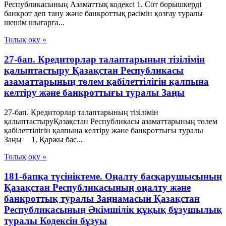
Республикасының Азаматтық кодексi 1. Сот борышкерді
банкрот деп тану және банкроттық рәсімін қозғау туралы
шешім шығарға...
Толық оқу »
27-бап. Кредиторлар талаптарының тізілімін
қалыптастыру Қазақстан Республикасы
азаматтарының төлем қабілеттілігін қалпына
келтіру және банкроттығы туралы Заңы
27-бап. Кредиторлар талаптарының тізілімін
қалыптастыруҚазақстан Республикасы азаматтарының төлем
қабілеттілігін қалпына келтіру және банкроттығы туралы
Заңы 1. Қаржы бас...
Толық оқу »
181-бапқа түсініктеме. Оңалту басқарушысының
Қазақстан Республикасының оңалту және
банкроттық туралы Заңнамасын Қазақстан
Республикасының Әкімшілік құқық бұзушылық
туралы Кодексін бұзуы