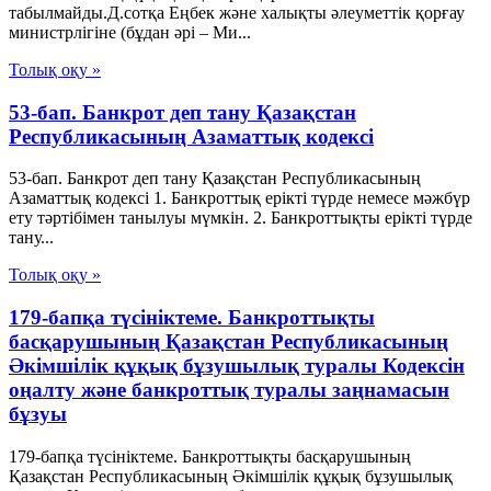
табылмайды.Д.сотқа Еңбек және халықты әлеуметтік қорғау
министрлігіне (бұдан әрі – Ми...
Толық оқу »
53-бап. Банкрот деп тану Қазақстан
Республикасының Азаматтық кодексi
53-бап. Банкрот деп тану Қазақстан Республикасының
Азаматтық кодексi 1. Банкроттық ерiктi түрде немесе мәжбүр
ету тәртiбiмен танылуы мүмкiн. 2. Банкроттықты ерiктi түрде
тану...
Толық оқу »
179-бапқа түсініктеме. Банкроттықты
басқарушының Қазақстан Республикасының
Әкімшілік құқық бұзушылық туралы Кодексін
оңалту және банкроттық туралы заңнамасын
бұзуы
179-бапқа түсініктеме. Банкроттықты басқарушының
Қазақстан Республикасының Әкімшілік құқық бұзушылық