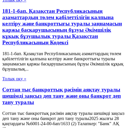
181-1-бап. Қазақстан Республикасының
азаматтардың төлем қабілеттілігін қалпына
келтіру және банкроттығы туралы заңнамасын
қаржы басқарушысының бұзуы Әкімшілік
құқық бұзушылық туралы Қазақстан
Республикасының Кодексі
181-1-бап. Қазақстан Республикасының азаматтардың төлем
қабілеттілігін қалпына келтіру және банкроттығы туралы
заңнамасын қаржы басқарушысының бұзуы Әкімшілік құқық
бұзушылық...
Толық оқу »
Соттан тыс банкроттық рәсімін аяқтау туралы
шешімді заңсыз деп тану және оны банкрот деп
тану туралы
Соттан тыс банкроттық рәсімін аяқтау туралы шешімді заңсыз
деп тану және оны банкрот деп тану туралы2025 жылғы 28
қаңтардағы №6001-24-00-6ап/1633 (2) Талапкер: "Банк" АҚ