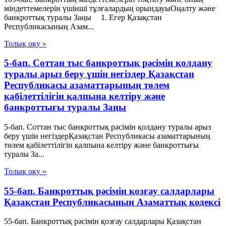
міндеттемелерін үшінші тұлғалардың орындауыОңалту және
банкроттық туралы Заңы 1. Егер Қазақстан
Республикасының Азам...
Толық оқу »
5-бап. Соттан тыс банкроттық рәсімін қолдану
туралы арыз беру үшін негіздер Қазақстан
Республикасы азаматтарының төлем
қабілеттілігін қалпына келтіру және
банкроттығы туралы Заңы
5-бап. Соттан тыс банкроттық рәсімін қолдану туралы арыз
беру үшін негіздерҚазақстан Республикасы азаматтарының
төлем қабілеттілігін қалпына келтіру және банкроттығы
туралы За...
Толық оқу »
55-бап. Банкроттық рәсімін қозғау салдарлары
Қазақстан Республикасының Азаматтық кодексi
55-бап. Банкроттық рәсімін қозғау салдарлары Қазақстан