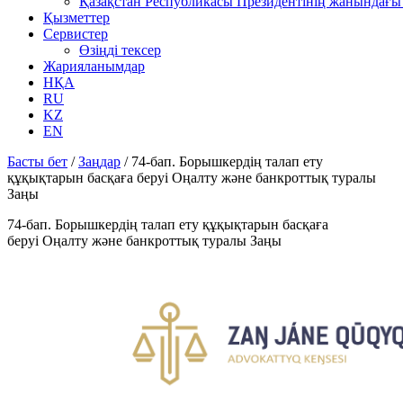
Қазақстан Республикасы Президентінің жанындағы 
Қызметтер
Сервистер
Өзіңді тексер
Жарияланымдар
НҚА
RU
KZ
EN
Басты бет
/
Заңдар
/
74-бап. Борышкердің талап ету
құқықтарын басқаға беруі Оңалту және банкроттық туралы
Заңы
74-бап. Борышкердің талап ету құқықтарын басқаға
беруі Оңалту және банкроттық туралы Заңы