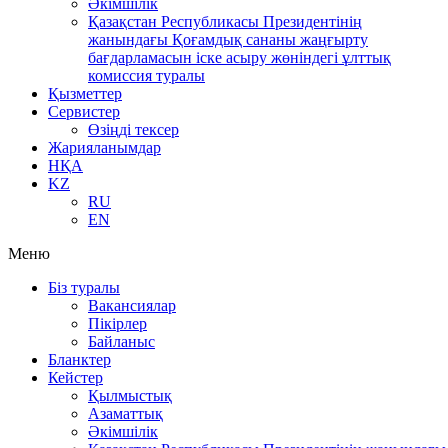
Әкімшілік
Қазақстан Республикасы Президентінің
жанындағы Қоғамдық сананы жаңғырту
бағдарламасын іске асыру жөніндегі ұлттық
комиссия туралы
Қызметтер
Сервистер
Өзіңді тексер
Жарияланымдар
НҚА
KZ
RU
EN
Меню
Біз туралы
Вакансиялар
Пікірлер
Байланыс
Бланктер
Кейстер
Қылмыстық
Азаматтық
Әкімшілік