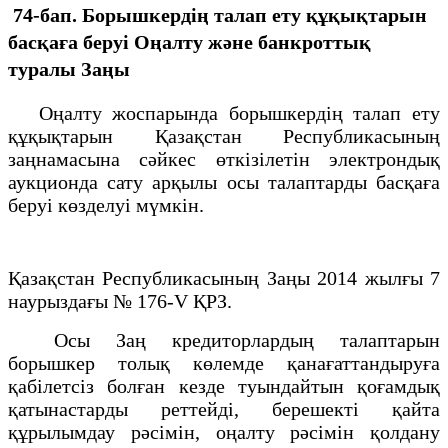
74-бап. Борышкердің талап ету құқықтарын
басқаға беруі
Оңалту және банкроттық
туралы Заңы
Оңалту жоспарында борышкердің талап ету
құқықтарын Қазақстан Республикасының
заңнамасына сәйкес өткізілетін электрондық
аукционда сату арқылы осы талаптарды басқаға
беруі көзделуі мүмкін.
Қазақстан Республикасының Заңы 2014 жылғы 7
наурыздағы № 176-V ҚРЗ.
Осы Заң кредиторлардың талаптарын
борышкер толық көлемде қанағаттандыруға
қабілетсіз болған кезде туындайтын қоғамдық
қатынастарды реттейді, берешекті қайта
құрылымдау рәсімін, оңалту рәсімін қолдану