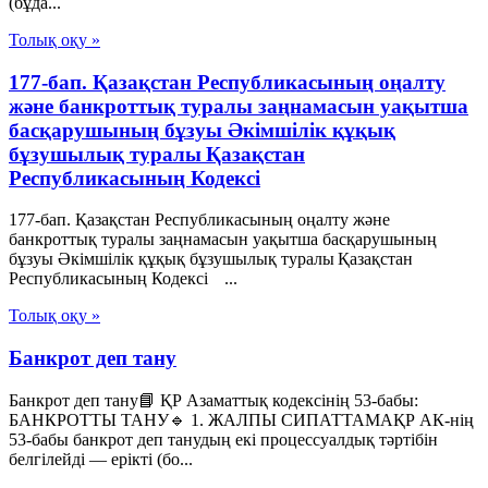
(бұда...
Толық оқу »
177-бап. Қазақстан Республикасының оңалту
және банкроттық туралы заңнамасын уақытша
басқарушының бұзуы Әкімшілік құқық
бұзушылық туралы Қазақстан
Республикасының Кодексі
177-бап. Қазақстан Республикасының оңалту және
банкроттық туралы заңнамасын уақытша басқарушының
бұзуы Әкімшілік құқық бұзушылық туралы Қазақстан
Республикасының Кодексі ...
Толық оқу »
Банкрот деп тану
Банкрот деп тану📘 ҚР Азаматтық кодексінің 53-бабы:
БАНКРОТТЫ ТАНУ🔹 1. ЖАЛПЫ СИПАТТАМАҚР АК-нің
53-бабы банкрот деп танудың екі процессуалдық тәртібін
белгілейді — ерікті (бо...