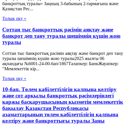
банкроттық туралы» Заңның 3-бабының 2-тармағына және
Қазақстан Рес...
Толық оқу »
Соттан тыс банкроттық рәсімін аяқтау және
банкрот деп тану туралы шешімнің күшін жою
туралы
Соттан тыс банкроттық рәсімін аяқтау және банкрот деп тану
туралы шешімнің күшін жою туралы2025 жылғы 06
ақпандағы №6001-24-00-6ап/1867Талапкер: БанкЖауапкер:
"Мемлекеттік кір...
Толық оқу »
10-бап. Төлем қабілеттілігін қалпына келтіру
және сот арқылы банкроттық рәсімдеріндегі
қаржы басқарушысының қызметін мемлекеттік
бақылау Қазақстан Республикасы
азаматтарының төлем қабілеттілігін қалпына
келтіру және банкроттығы туралы Заңы