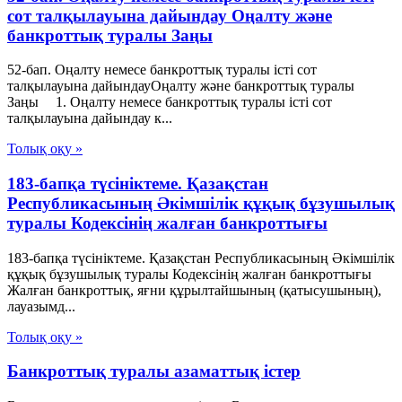
сот талқылауына дайындау Оңалту және
банкроттық туралы Заңы
52-бап. Оңалту немесе банкроттық туралы істi сот
талқылауына дайындауОңалту және банкроттық туралы
Заңы 1. Оңалту немесе банкроттық туралы iсті сот
талқылауына дайындау к...
Толық оқу »
183-бапқа түсініктеме. Қазақстан
Республикасының Әкімшілік құқық бұзушылық
туралы Кодексінің жалған банкроттығы
183-бапқа түсініктеме. Қазақстан Республикасының Әкімшілік
құқық бұзушылық туралы Кодексінің жалған банкроттығы
Жалған банкроттық, яғни құрылтайшының (қатысушының),
лауазымд...
Толық оқу »
Банкроттық туралы азаматтық істер