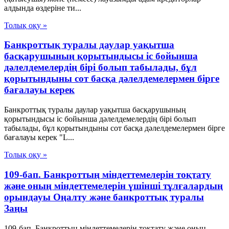
алдында өздеріне ти...
Толық оқу »
Банкроттық туралы даулар уақытша
басқарушының қорытындысы іс бойынша
дәлелдемелердің бірі болып табылады, бұл
қорытындыны сот басқа дәлелдемелермен бірге
бағалауы керек
Банкроттық туралы даулар уақытша басқарушының
қорытындысы іс бойынша дәлелдемелердің бірі болып
табылады, бұл қорытындыны сот басқа дәлелдемелермен бірге
бағалауы керек "L...
Толық оқу »
109-бап. Банкроттың міндеттемелерін тоқтату
және оның міндеттемелерін үшінші тұлғалардың
орындауы Оңалту және банкроттық туралы
Заңы
109-бап. Банкроттың міндеттемелерін тоқтату және оның