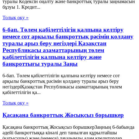
туралы Кодексін оңалту және банкроттық туралы заңнамасын
бұзуы 1. Кредит...
Толық оқу »
6-бап. Төлем қабілеттілігін қалпына келтіру
немесе сот арқылы банкроттық рәсімін қолдану
туралы арыз беру негіздері Қазақстан
Республикасы азаматтарының төлем
қабілеттілігін қалпына келтіру және
банкроттығы туралы Заңы
6-бап. Төлем қабілеттілігін қалпына келтіру немесе сот
арқылы банкроттық рәсімін қолдану туралы арыз беру
негіздеріҚазақстан Республикасы азаматтарының төлем
қабілеттілігін қа...
Толық оқу »
Қасақана банкроттық Жосықсыз борышкер
Қасақана банкроттық Жосықсыз борышкерЗаңның 6-бабында
әдейі банкроттыққа кінәлі деп танылған құрылтайшы
(қатысушы) және (немесе) лауазымды адам кредиторлар