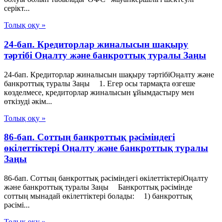
серікт...
Толық оқу »
24-бап. Кредиторлар жиналысын шақыру
тәртібі Оңалту және банкроттық туралы Заңы
24-бап. Кредиторлар жиналысын шақыру тәртібіОңалту және
банкроттық туралы Заңы 1. Егер осы тармақта өзгеше
көзделмесе, кредиторлар жиналысын ұйымдастыру мен
өткізуді әкім...
Толық оқу »
86-бап. Соттың банкроттық рәсіміндегі
өкiлеттiктерi Оңалту және банкроттық туралы
Заңы
86-бап. Соттың банкроттық рәсіміндегі өкiлеттiктерiОңалту
және банкроттық туралы Заңы Банкроттық рәсімінде
соттың мынадай өкiлеттiктерi болады: 1) банкроттық
рәсімі...
Толық оқу »