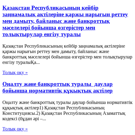
Қазақстан Республикасының кейбір
заңнамалық актілеріне қаржы нарығын реттеу
мен дамыту, байланыс және банкроттық
мәселелері бойынша өзгерістер мен
толықтырулар енгізу туралы
Қазақстан Республикасының кейбір заңнамалық актілеріне
қаржы нарығын реттеу мен дамыту, байланыс және
банкроттық мәселелері бойынша өзгерістер мен толықтырулар
енгізу туралыҚа...
Толық оқу »
Оңалту және банкроттық туралы даулар
бойынша нормативтік құқықтық актілер
Оңалту және банкроттық туралы даулар бойынша нормативтік
құқықтық актілер1) Қазақстан Республикасының
Конституциясы.2) Қазақстан Республикасының Азаматтық
кодексі (бұдан әрі –...
Толық оқу »