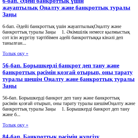
6-бап. Әдейі банкроттық үшін
жауаптылық Оңалту және банкроттық туралы
Заңы
6-бап. Әдейі банкроттық үшін жауаптылықОңалту және
банкроттық туралы Заңы 1. Әкімшілік немесе қылмыстық
сот ісін жүргізу тәртібімен әдейі банкроттыққа кінәлі деп
танылған...
Толық оқу »
56-бап. Борышкердi банкрот деп тану және
банкроттық рәсімін қозғай отырып, оны тарату
туралы шешiм Оңалту және банкроттық туралы
Заңы
56-бап. Борышкердi банкрот деп тану және банкроттық
рәсімін қозғай отырып, оны тарату туралы шешiмОңалту және
банкроттық туралы Заңы 1. Борышкерді банкрот деп тану
және б...
Толық оқу »
84-бап. Банкроттық рәсімін жүргізу