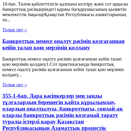
10-бап. Төлем қабілеттілігін қалпына келтіру және сот арқылы
банкроттық рәсімдеріндегі қаржы басқарушысының қызметін
мемлекеттік бақылауҚазақстан Республикасы азаматтарының
тө...
Толық оқу »
Банкроттық немесе оңалту рәсімін қозғағаннан
кейін талап қою мерзімін қолдану
Банкроттық немесе оңалту рәсімін қозғағаннан кейін талап
қою мерзімін қолдану1.Сот практикасында банкроттық
немесе оңалту рәсімін қозғағаннан кейін талап қою мерзімін
қолдану...
Толық оқу »
355-1-бап. Дара кәсіпкерлер мен заңды
тұлғалардың берешегін қайта құрылымдау,
олардың оңалтылуы, банкроттығы, сондай-ақ
оларды банкроттық рәсімін қозғамай тарату
туралы істерді қарау Қазақстан
Республикасының Азаматтық процестік