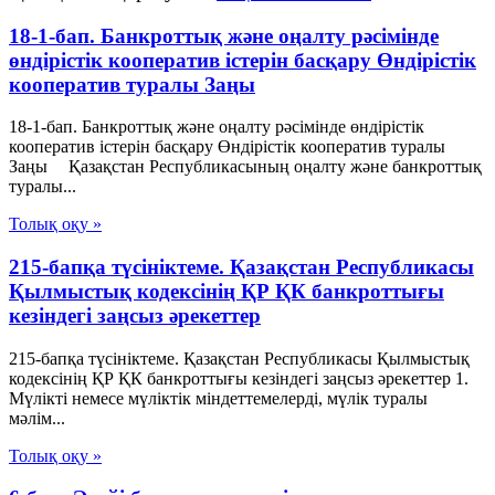
18-1-бап. Банкроттық және оңалту рәсімінде
өндірістік кооператив iстерiн басқару Өндiрiстiк
кооператив туралы Заңы
18-1-бап. Банкроттық және оңалту рәсімінде өндірістік
кооператив iстерiн басқару Өндiрiстiк кооператив туралы
Заңы Қазақстан Республикасының оңалту және банкроттық
туралы...
Толық оқу »
215-бапқа түсініктеме. Қазақстан Республикасы
Қылмыстық кодексінің ҚР ҚК банкроттығы
кезіндегі заңсыз әрекеттер
215-бапқа түсініктеме. Қазақстан Республикасы Қылмыстық
кодексінің ҚР ҚК банкроттығы кезіндегі заңсыз әрекеттер 1.
Мүлікті немесе мүліктік міндеттемелерді, мүлік туралы
мәлім...
Толық оқу »