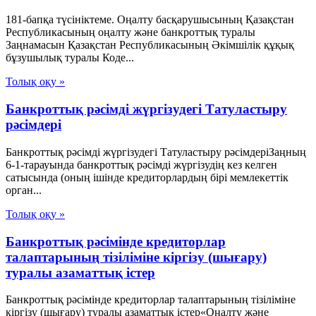
181-бапқа түсініктеме. Оңалту басқарушысының Қазақстан
Республикасының оңалту және банкроттық туралы
Заңнамасын Қазақстан Республикасының Әкімшілік құқық
бұзушылық туралы Коде...
Толық оқу »
Банкроттық рәсімді жүргізудегі Татуластыру
рәсімдері
Банкроттық рәсімді жүргізудегі Татуластыру рәсімдеріЗаңның
6-1-тарауында банкроттық рәсімді жүргізудің кез келген
сатысында (оның ішінде кредиторлардың бірі мемлекеттік
орган...
Толық оқу »
Банкроттық рәсімінде кредиторлар
талаптарының тізіліміне кіргізу (шығару)
туралы азаматтық істер
Банкроттық рәсімінде кредиторлар талаптарының тізіліміне
кіргізу (шығару) туралы азаматтық істер«Оңалту және