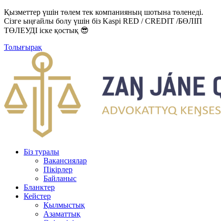
Қызметтер үшін төлем тек компанияның шотына төленеді.
Сізге ыңғайлы болу үшін біз Kaspi RED / CREDIT /БӨЛІП
ТӨЛЕУДІ іске қостық 😎
Толығырақ
Біз туралы
Вакансиялар
Пікірлер
Байланыс
Бланктер
Кейстер
Қылмыстық
Азаматтық