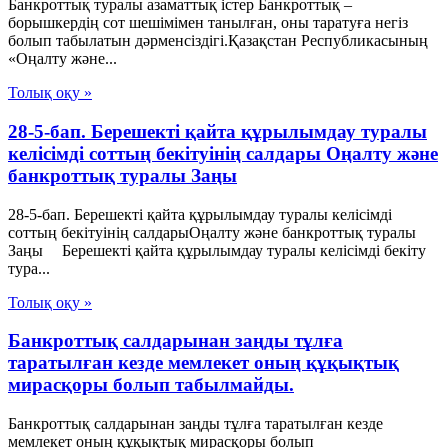
Банкроттық туралы азаматтық істер Банкроттық –
борышкердiң сот шешiмiмен танылған, оны таратуға негiз
болып табылатын дәрменсiздiгi.Қазақстан Республикасының
«Оңалту және...
Толық оқу »
28-5-бап. Берешекті қайта құрылымдау туралы
келісімді соттың бекітуінің салдары Оңалту және
банкроттық туралы Заңы
28-5-бап. Берешекті қайта құрылымдау туралы келісімді
соттың бекітуінің салдарыОңалту және банкроттық туралы
Заңы Берешекті қайта құрылымдау туралы келісімді бекіту
тура...
Толық оқу »
Банкроттық салдарынан заңды тұлға
таратылған кезде мемлекет оның құқықтық
мирасқоры болып табылмайды.
Банкроттық салдарынан заңды тұлға таратылған кезде
мемлекет оның құқықтық мирасқоры болып