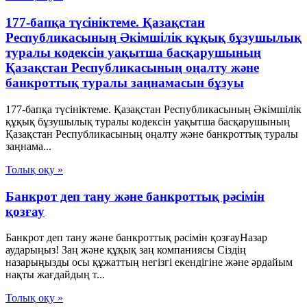
177-бапқа түсініктеме. Қазақстан
Республикасының Әкімшілік құқық бұзушылық
туралы кодексін уақытша басқарушының
Қазақстан Республикасының оңалту және
банкроттық туралы заңнамасын бұзуы
177-бапқа түсініктеме. Қазақстан Республикасының Әкімшілік
құқық бұзушылық туралы кодексін уақытша басқарушының
Қазақстан Республикасының оңалту және банкроттық туралы
заңнама...
Толық оқу »
Банкрот деп тану және банкроттық рәсімін
қозғау
Банкрот деп тану және банкроттық рәсімін қозғауНазар
аударыңыз! Заң және құқық заң компаниясы Сіздің
назарыңызды осы құжаттың негізгі екендігіне және әрдайым
нақты жағдайдың т...
Толық оқу »