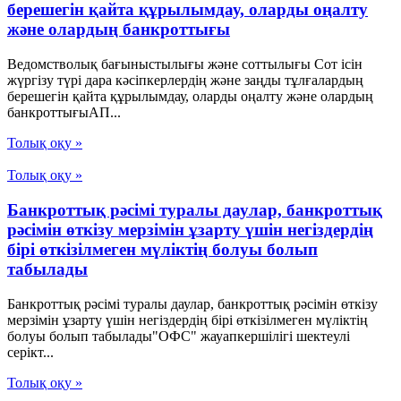
берешегін қайта құрылымдау, оларды оңалту
және олардың банкроттығы
Ведомстволық бағыныстылығы және соттылығы Сот ісін
жүргізу түрі дара кәсіпкерлердің және заңды тұлғалардың
берешегін қайта құрылымдау, оларды оңалту және олардың
банкроттығыАП...
Толық оқу »
Толық оқу »
Банкроттық рәсімі туралы даулар, банкроттық
рәсімін өткізу мерзімін ұзарту үшін негіздердің
бірі өткізілмеген мүліктің болуы болып
табылады
Банкроттық рәсімі туралы даулар, банкроттық рәсімін өткізу
мерзімін ұзарту үшін негіздердің бірі өткізілмеген мүліктің
болуы болып табылады"ОФС" жауапкершілігі шектеулі
серікт...
Толық оқу »