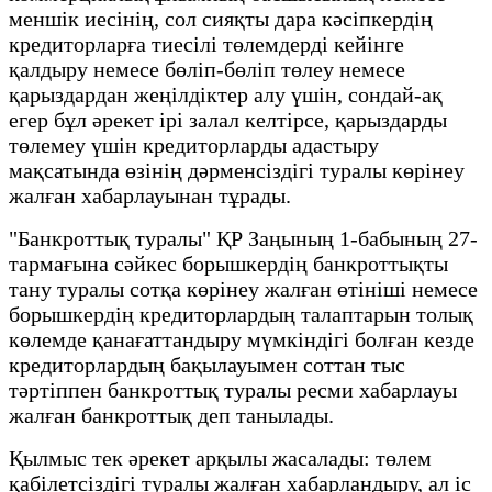
меншік иесінің, сол сияқты дара кәсіпкердің
кредиторларға тиесілі төлемдерді кейінге
қалдыру немесе бөліп-бөліп төлеу немесе
қарыздардан жеңілдіктер алу үшін, сондай-ақ
егер бұл әрекет ірі залал келтірсе, қарыздарды
төлемеу үшін кредиторларды адастыру
мақсатында өзінің дәрменсіздігі туралы көрінеу
жалған хабарлауынан тұрады.
"Банкроттық туралы" ҚР Заңының 1-бабының 27-
тармағына сәйкес борышкердің банкроттықты
тану туралы сотқа көрінеу жалған өтініші немесе
борышкердің кредиторлардың талаптарын толық
көлемде қанағаттандыру мүмкіндігі болған кезде
кредиторлардың бақылауымен соттан тыс
тәртіппен банкроттық туралы ресми хабарлауы
жалған банкроттық деп танылады.
Қылмыс тек әрекет арқылы жасалады: төлем
қабілетсіздігі туралы жалған хабарландыру, ал іс