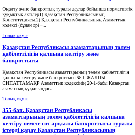
Оңалту және банкроттық туралы даулар бойынша нормативтік
құқықтық актілер1) Қазақстан Республикасының
Конституциясы.2) Қазақстан Республикасының Азаматтық
кодексі (бұдан әрі –...
Толық оқу »
Қазақстан Республикасы азаматтарының төлем
қабілеттілігін қалпына келтіру және
банкроттығы
Қазақстан Республикасы азаматтарының төлем қабілеттілігін
қалпына келтіру және банкроттығы🔷 I. ЖАЛПЫ
СИПАТТАМАҚР Азаматтық кодексінің 20-1-бабы Қазақстан
азаматтық құқығындағ...
Толық оқу »
355-бап. Қазақстан Республикасы
азаматтарының төлем қабілеттілігін қалпына
келтіру немесе сот арқылы банкроттығы туралы
істерді қарау Қазақстан Республикасының