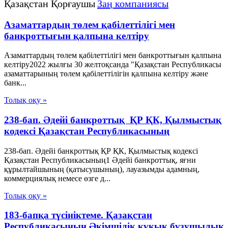
Қазақстан Қорғаушы
Заң компаниясы
Азаматтардың төлем қабілеттілігі мен
банкроттығын қалпына келтіру
Азаматтардың төлем қабілеттілігі мен банкроттығын қалпына
келтіру2022 жылғы 30 желтоқсанда "Қазақстан Республикасы
азаматтарының төлем қабілеттілігін қалпына келтіру және
банк...
Толық оқу »
238-бап. Әдейi банкроттық ҚР ҚК, Қылмыстық
кодексi Қазақстан Республикасының
238-бап. Әдейi банкроттық ҚР ҚК, Қылмыстық кодексi
Қазақстан Республикасының1 Әдейі банкроттық, яғни
құрылтайшының (қатысушының), лауазымды адамның,
коммерциялық немесе өзге д...
Толық оқу »
183-бапқа түсініктеме. Қазақстан
Республикасының Әкімшілік құқық бұзушылық