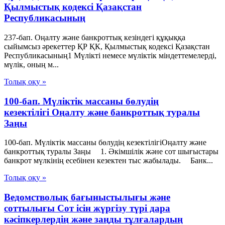
Қылмыстық кодексi Қазақстан
Республикасының
237-бап. Оңалту және банкроттық кезіндегі құқыққа
сыйымсыз әрекеттер ҚР ҚК, Қылмыстық кодексi Қазақстан
Республикасының1 Мүлiктi немесе мүлiктiк мiндеттемелердi,
мүлiк, оның м...
Толық оқу »
100-бап. Мүліктік массаны бөлудің
кезектілігі Оңалту және банкроттық туралы
Заңы
100-бап. Мүліктік массаны бөлудің кезектілігіОңалту және
банкроттық туралы Заңы 1. Әкiмшiлiк және сот шығыстары
банкрот мүлкiнің есебiнен кезектен тыс жабылады. Банк...
Толық оқу »
Ведомстволық бағыныстылығы және
соттылығы Сот ісін жүргізу түрі дара
кәсіпкерлердің және заңды тұлғалардың