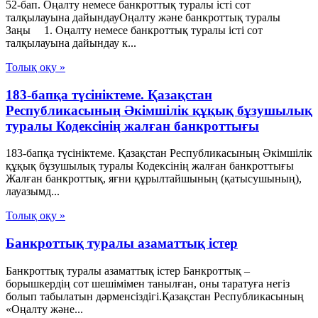
52-бап. Оңалту немесе банкроттық туралы істi сот
талқылауына дайындауОңалту және банкроттық туралы
Заңы 1. Оңалту немесе банкроттық туралы iсті сот
талқылауына дайындау к...
Толық оқу »
183-бапқа түсініктеме. Қазақстан
Республикасының Әкімшілік құқық бұзушылық
туралы Кодексінің жалған банкроттығы
183-бапқа түсініктеме. Қазақстан Республикасының Әкімшілік
құқық бұзушылық туралы Кодексінің жалған банкроттығы
Жалған банкроттық, яғни құрылтайшының (қатысушының),
лауазымд...
Толық оқу »
Банкроттық туралы азаматтық істер
Банкроттық туралы азаматтық істер Банкроттық –
борышкердiң сот шешiмiмен танылған, оны таратуға негiз
болып табылатын дәрменсiздiгi.Қазақстан Республикасының
«Оңалту және...