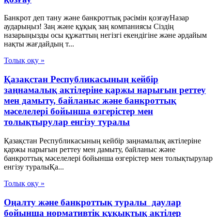
Банкрот деп тану және банкроттық рәсімін қозғауНазар
аударыңыз! Заң және құқық заң компаниясы Сіздің
назарыңызды осы құжаттың негізгі екендігіне және әрдайым
нақты жағдайдың т...
Толық оқу »
Қазақстан Республикасының кейбір
заңнамалық актілеріне қаржы нарығын реттеу
мен дамыту, байланыс және банкроттық
мәселелері бойынша өзгерістер мен
толықтырулар енгізу туралы
Қазақстан Республикасының кейбір заңнамалық актілеріне
қаржы нарығын реттеу мен дамыту, байланыс және
банкроттық мәселелері бойынша өзгерістер мен толықтырулар
енгізу туралыҚа...
Толық оқу »
Оңалту және банкроттық туралы даулар
бойынша нормативтік құқықтық актілер