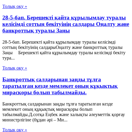
Толық оқу »
28-5-бап. Берешекті қайта құрылымдау туралы
келісімді соттың бекітуінің салдары Оңалту және
банкроттық туралы Заңы
28-5-бап. Берешекті қайта құрылымдау туралы келісімді
соттың бекітуінің салдарыОңалту және банкроттық туралы
Заңы Берешекті қайта құрылымдау туралы келісімді бекіту
тура...
Толық оқу »
Банкроттық салдарынан заңды тұлға
таратылған кезде мемлекет оның құқықтық
мирасқоры болып табылмайды.
Банкроттық салдарынан заңды тұлға таратылған кезде
мемлекет оның құқықтық мирасқоры болып
табылмайды.Д.сотқа Еңбек және халықты әлеуметтік қорғау
министрлігіне (бұдан әрі – Ми...
Толық оқу »