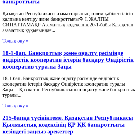
банкроттығы
Қазақстан Республикасы азаматтарының төлем қабілеттілігін
қалпына келтіру және банкроттығы🔷 I. ЖАЛПЫ
СИПАТТАМАҚР Азаматтық кодексінің 20-1-бабы Қазақстан
азаматтық құқығындағ...
Толық оқу »
18-1-бап. Банкроттық және оңалту рәсімінде
өндірістік кооператив iстерiн басқару Өндiрiстiк
кооператив туралы Заңы
18-1-бап. Банкроттық және оңалту рәсімінде өндірістік
кооператив iстерiн басқару Өндiрiстiк кооператив туралы
Заңы Қазақстан Республикасының оңалту және банкроттық
туралы...
Толық оқу »
215-бапқа түсініктеме. Қазақстан Республикасы
Қылмыстық кодексінің ҚР ҚК банкроттығы
кезіндегі заңсыз әрекеттер