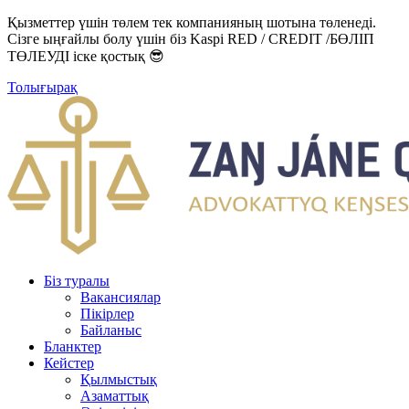
Қызметтер үшін төлем тек компанияның шотына төленеді.
Сізге ыңғайлы болу үшін біз Kaspi RED / CREDIT /БӨЛІП
ТӨЛЕУДІ іске қостық 😎
Толығырақ
Біз туралы
Вакансиялар
Пікірлер
Байланыс
Бланктер
Кейстер
Қылмыстық
Азаматтық