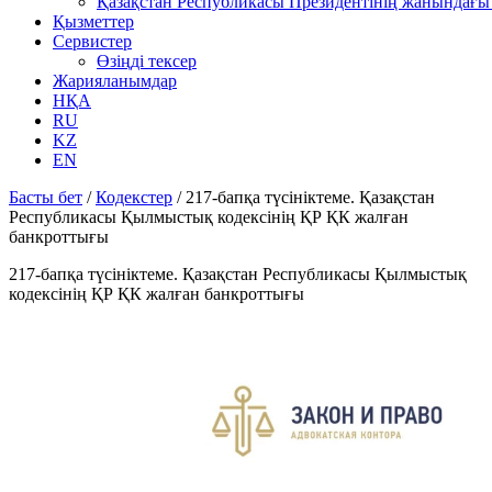
Қазақстан Республикасы Президентінің жанындағы 
Қызметтер
Сервистер
Өзіңді тексер
Жарияланымдар
НҚА
RU
KZ
EN
Басты бет
/
Кодекстер
/
217-бапқа түсініктеме. Қазақстан
Республикасы Қылмыстық кодексінің ҚР ҚК жалған
банкроттығы
217-бапқа түсініктеме. Қазақстан Республикасы Қылмыстық
кодексінің ҚР ҚК жалған банкроттығы