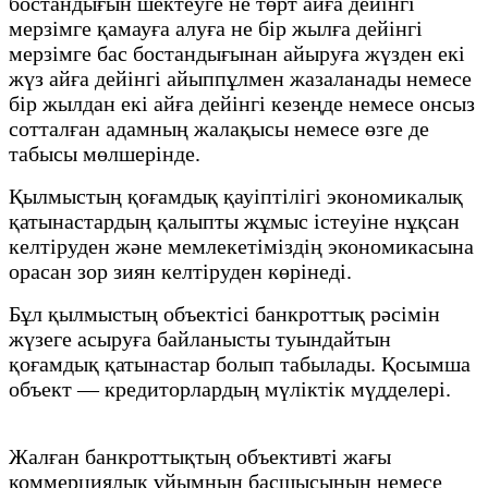
бостандығын шектеуге не төрт айға дейінгі
мерзімге қамауға алуға не бір жылға дейінгі
мерзімге бас бостандығынан айыруға жүзден екі
жүз айға дейінгі айыппұлмен жазаланады немесе
бір жылдан екі айға дейінгі кезеңде немесе онсыз
сотталған адамның жалақысы немесе өзге де
табысы мөлшерінде.
Қылмыстың қоғамдық қауіптілігі экономикалық
қатынастардың қалыпты жұмыс істеуіне нұқсан
келтіруден және мемлекетіміздің экономикасына
орасан зор зиян келтіруден көрінеді.
Бұл қылмыстың объектісі банкроттық рәсімін
жүзеге асыруға байланысты туындайтын
қоғамдық қатынастар болып табылады. Қосымша
объект — кредиторлардың мүліктік мүдделері.
Жалған банкроттықтың объективті жағы
коммерциялық ұйымның басшысының немесе