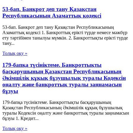
53-бап. Банкрот деп тану Қазақстан
Республикасының Азаматтық кодексi
53-бап. Банкрот деп тану Қазақстан Республикасының
Азаматтық кодексi 1. Банкроттық ерiктi түрде немесе мәжбүр
ету тәртiбiмен танылуы мүмкiн. 2. Банкроттықты ерiктi түрде
тану...
Толық оқу »
179-бапқа түсініктеме. Банкроттықты
басқарушының Қазақстан Республикасының
Әкімшілік құқық бұзушылық туралы Кодексін
оңалту және банкроттық туралы заңнамасын
бұзуы
179-бапқа түсініктеме. Банкроттықты басқарушының
Қазақстан Республикасының Әкімшілік құқық бұзушылық
туралы Кодексін оңалту және банкроттық туралы заңнамасын
бұзуы 1. Кредит...
Толық оқу »