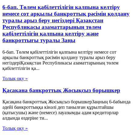
6-бап. Төлем қабілеттілігін қалпына келтіру
немесе сот арқылы банкроттық рәсімін қолдану
туралы арыз беру негіздері Қазақстан
Республикасы азаматтарының төлем
қабілеттілігін қалпына келтіру және
банкроттығы туралы Заңы
6-бап. Төлем қабілеттілігін қалпына келтіру немесе сот
арқылы банкроттық рәсімін қолдану туралы арыз беру
негіздеріҚазақстан Республикасы азаматтарының төлем
қабілеттілігін қа...
Толық оқу »
Қасақана банкроттық Жосықсыз борышкер
Қасақана банкроттық Жосықсыз борышкерЗаңның 6-бабында
әдейі банкроттыққа кінәлі деп танылған құрылтайшы
(қатысушы) және (немесе) лауазымды адам кредиторлар
алдында өздеріне ти...
Толық оқу »