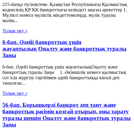
215-бапқа түсініктеме. Қазақстан Республикасы Қылмыстық
кодексінің ҚР ҚК банкроттығы кезіндегі заңсыз әрекеттер 1.
Мүлікті немесе мүліктік міндеттемелерді, мүлік туралы
мәлім...
Толық оқу »
6-бап. Әдейі банкроттық үшін
жауаптылық Оңалту және банкроттық туралы
Заңы
6-бап. Әдейі банкроттық үшін жауаптылықОңалту және
банкроттық туралы Заңы 1. Әкімшілік немесе қылмыстық
сот ісін жүргізу тәртібімен әдейі банкроттыққа кінәлі деп
танылған...
Толық оқу »
56-бап. Борышкердi банкрот деп тану және
банкроттық рәсімін қозғай отырып, оны тарату
туралы шешiм Оңалту және банкроттық туралы
Заңы