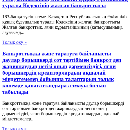
туралы Кодексінің жалған банкроттығы
183-бапқа түсініктеме. Қазақстан Республикасының Әкімшілік
құқық бұзушылық туралы Кодексінің жалған банкроттығы
Жалған банкроттық, яғни құрылтайшының (қатысушының),
лауазымд...
Толық оқу »
Банкроттыққа және таратуға байланысты
даулар борышкерді сот тәртібімен банкрот деп
жариялаудың негізі оның дәрменсіздігі, яғни
борышкердің кредиторлардың ақшалай
міндеттемелер бойынша талаптарын толық
көлемде қанағаттандыра алмауы болып
табылады
Банкроттыққа және таратуға байланысты даулар борышкерді
сот тәртібімен банкрот деп жариялаудың негізі оның
дәрменсіздігі, яғни борышкердің кредиторлардың ақшалай
міндеттемелер...
Толық оқу »