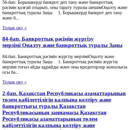
56-бап. Борышкердi банкрот деп тану және банкроттық
рәсімін қозғай отырып, оны тарату туралы шешiмОңалту және
банкроттық туралы Заңы 1. Борышкерді банкрот деп тану
және б...
Толық оқу »
84-бап. Банкроттық рәсімін жүргізу
мерзімі Оңалту және банкроттық туралы Заңы
84-бап. Банкроттық рәсімін жүргізу мерзіміОңалту және
банкроттық туралы Заңы 1. Банкроттық рәсімін жүргізу
мерзімі тоғыз айды құрайды және оны кредиторлар жиналысы
осы ба...
Толық оқу »
2-бап. Қазақстан Республикасы азаматтарының
төлем қабілеттілігін қалпына келтіру және
банкроттығы туралы Қазақстан
Республикасының заңнамасы Қазақстан
Республикасы азаматтарының төлем
қабілеттілігін қалпына келтіру және