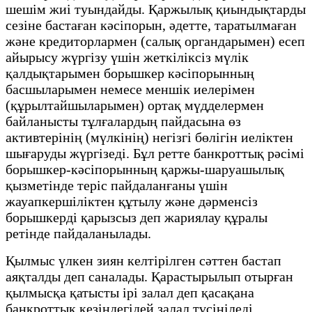
шешім жиі туындайды. Қаржылық қиындықтарды
сезіне бастаған кәсіпорын, әдетте, таратылмаған
және кредиторлармен (салық органдарымен) есеп
айырысу жүргізу үшін жеткіліксіз мүлік
қалдықтарымен борышкер кәсіпорынның
басшыларымен немесе меншік иелерімен
(құрылтайшыларымен) ортақ мүдделермен
байланысты тұлғалардың пайдасына өз
активтерінің (мүлкінің) негізгі бөлігін иеліктен
шығаруды жүргізеді. Бұл ретте банкроттық рәсімі
борышкер-кәсіпорынның қаржы-шаруашылық
қызметінде теріс пайдаланғаны үшін
жауапкершіліктен құтылу және дәрменсіз
борышкерді қарызсыз деп жариялау құралы
ретінде пайдаланылады.
Қылмыс үлкен зиян келтірілген сәттен бастап
аяқталды деп саналады. Қарастырылып отырған
қылмысқа қатысты ірі залал деп қасақана
банкроттық кезіндегідей залал түсініледі.