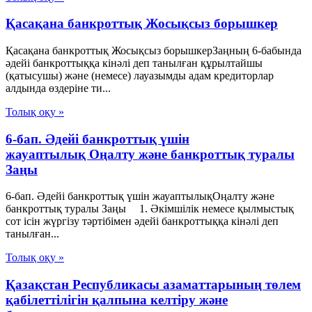
Қасақана банкроттық Жосықсыз борышкер
Қасақана банкроттық Жосықсыз борышкерЗаңның 6-бабында
әдейі банкроттыққа кінәлі деп танылған құрылтайшы
(қатысушы) және (немесе) лауазымды адам кредиторлар
алдында өздеріне ти...
Толық оқу »
6-бап. Әдейі банкроттық үшін
жауаптылық Оңалту және банкроттық туралы
Заңы
6-бап. Әдейі банкроттық үшін жауаптылықОңалту және
банкроттық туралы Заңы 1. Әкімшілік немесе қылмыстық
сот ісін жүргізу тәртібімен әдейі банкроттыққа кінәлі деп
танылған...
Толық оқу »
Қазақстан Республикасы азаматтарының төлем
қабілеттілігін қалпына келтіру және