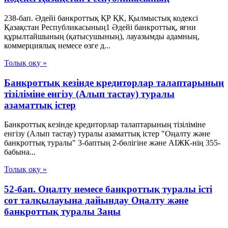
238-бап. Әдейi банкроттық ҚР ҚК, Қылмыстық кодексi
Қазақстан Республикасының1 Әдейі банкроттық, яғни
құрылтайшының (қатысушының), лауазымды адамның,
коммерциялық немесе өзге д...
Толық оқу »
Банкроттық кезінде кредиторлар талаптарының
тізіліміне енгізу (Алып тастау) туралы
азаматтық істер
Банкроттық кезінде кредиторлар талаптарының тізіліміне
енгізу (Алып тастау) туралы азаматтық істер "Оңалту және
банкроттық туралы" 3-баптың 2-бөлігіне және АІЖК-нің 355-
бабына...
Толық оқу »
52-бап. Оңалту немесе банкроттық туралы істi
сот талқылауына дайындау Оңалту және
банкроттық туралы Заңы