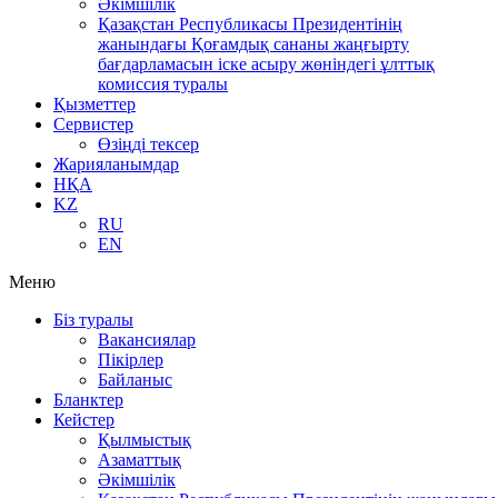
Әкімшілік
Қазақстан Республикасы Президентінің
жанындағы Қоғамдық сананы жаңғырту
бағдарламасын іске асыру жөніндегі ұлттық
комиссия туралы
Қызметтер
Сервистер
Өзіңді тексер
Жарияланымдар
НҚА
KZ
RU
EN
Меню
Біз туралы
Вакансиялар
Пікірлер
Байланыс
Бланктер
Кейстер
Қылмыстық
Азаматтық
Әкімшілік