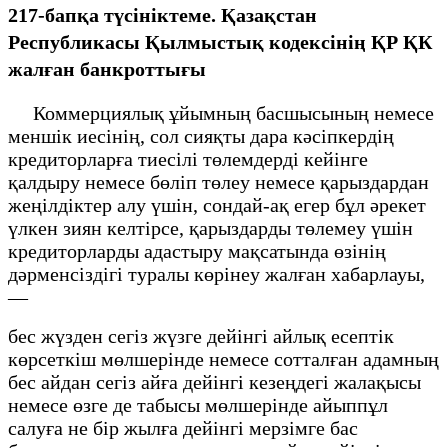
217-бапқа түсініктеме. Қазақстан
Республикасы Қылмыстық кодексінің ҚР ҚК
жалған банкроттығы
Коммерциялық ұйымның басшысының немесе
меншік иесінің, сол сияқты дара кәсіпкердің
кредиторларға тиесілі төлемдерді кейінге
қалдыру немесе бөліп төлеу немесе қарыздардан
жеңілдіктер алу үшін, сондай-ақ егер бұл әрекет
үлкен зиян келтірсе, қарыздарды төлемеу үшін
кредиторларды адастыру мақсатында өзінің
дәрменсіздігі туралы көрінеу жалған хабарлауы,
—
бес жүзден сегіз жүзге дейінгі айлық есептік
көрсеткіш мөлшерінде немесе сотталған адамның
бес айдан сегіз айға дейінгі кезеңдегі жалақысы
немесе өзге де табысы мөлшерінде айыппұл
салуға не бір жылға дейінгі мерзімге бас