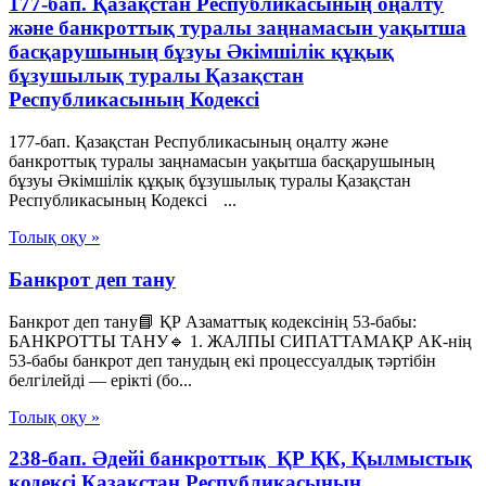
177-бап. Қазақстан Республикасының оңалту
және банкроттық туралы заңнамасын уақытша
басқарушының бұзуы Әкімшілік құқық
бұзушылық туралы Қазақстан
Республикасының Кодексі
177-бап. Қазақстан Республикасының оңалту және
банкроттық туралы заңнамасын уақытша басқарушының
бұзуы Әкімшілік құқық бұзушылық туралы Қазақстан
Республикасының Кодексі ...
Толық оқу »
Банкрот деп тану
Банкрот деп тану📘 ҚР Азаматтық кодексінің 53-бабы:
БАНКРОТТЫ ТАНУ🔹 1. ЖАЛПЫ СИПАТТАМАҚР АК-нің
53-бабы банкрот деп танудың екі процессуалдық тәртібін
белгілейді — ерікті (бо...
Толық оқу »
238-бап. Әдейi банкроттық ҚР ҚК, Қылмыстық
кодексi Қазақстан Республикасының