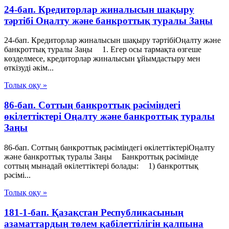
24-бап. Кредиторлар жиналысын шақыру
тәртібі Оңалту және банкроттық туралы Заңы
24-бап. Кредиторлар жиналысын шақыру тәртібіОңалту және
банкроттық туралы Заңы 1. Егер осы тармақта өзгеше
көзделмесе, кредиторлар жиналысын ұйымдастыру мен
өткізуді әкім...
Толық оқу »
86-бап. Соттың банкроттық рәсіміндегі
өкiлеттiктерi Оңалту және банкроттық туралы
Заңы
86-бап. Соттың банкроттық рәсіміндегі өкiлеттiктерiОңалту
және банкроттық туралы Заңы Банкроттық рәсімінде
соттың мынадай өкiлеттiктерi болады: 1) банкроттық
рәсімі...
Толық оқу »
181-1-бап. Қазақстан Республикасының
азаматтардың төлем қабілеттілігін қалпына