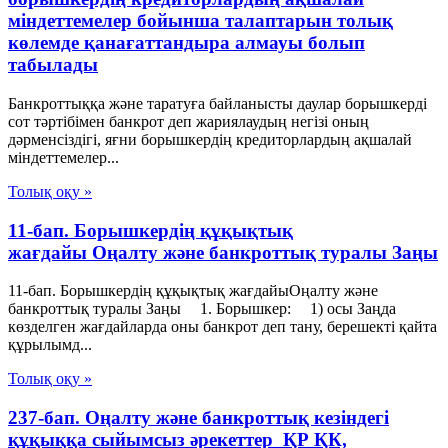
міндеттемелер бойынша талаптарын толық
көлемде қанағаттандыра алмауы болып
табылады
Банкроттыққа және таратуға байланысты даулар борышкерді
сот тәртібімен банкрот деп жариялаудың негізі оның
дәрменсіздігі, яғни борышкердің кредиторлардың ақшалай
міндеттемелер...
Толық оқу »
11-бап. Борышкердің құқықтық
жағдайы Оңалту және банкроттық туралы Заңы
11-бап. Борышкердің құқықтық жағдайыОңалту және
банкроттық туралы Заңы 1. Борышкер: 1) осы Заңда
көзделген жағдайларда оны банкрот деп тану, берешекті қайта
құрылымд...
Толық оқу »
237-бап. Оңалту және банкроттық кезіндегі
құқыққа сыйымсыз әрекеттер ҚР ҚК,