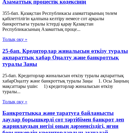
Азаматтық процестік кодексінің
355-бап. Қазақстан Республикасы азаматтарының төлем
қабілеттілігін қалпына келтіру немесе сот арқылы
банкроттығы туралы істерді қарау Қазақстан
Республикасының Азаматтық проце...
Толық оқу »
25-бап. Кредиторлар жиналысын өткізу туралы
ақпараттық хабар Оңалту және банкроттық
туралы Заңы
25-бап. Кредиторлар жиналысын өткізу туралы ақпараттық
хабарОңалту және банкроттық туралы Заңы 1. Осы Заңның
мақсаттары үшін: 1) кредиторлар жиналысын өткізу
туралы...
Толық оқу »
Банкроттыққа және таратуға байланысты
даулар борышкерді сот тәртібімен банкрот деп
жариялаудың негізі оның дәрменсіздігі, яғни
борышкердің кредиторлардың ақшалай