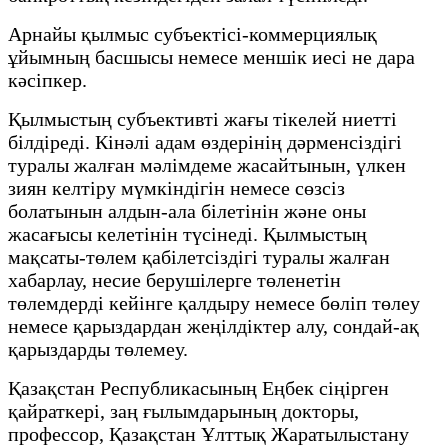
Арнайы қылмыс субъектісі-коммерциялық
ұйымның басшысы немесе меншік иесі не дара
кәсіпкер.
Қылмыстың субъективті жағы тікелей ниетті
білдіреді. Кінәлі адам өздерінің дәрменсіздігі
туралы жалған мәлімдеме жасайтынын, үлкен
зиян келтіру мүмкіндігін немесе сөзсіз
болатынын алдын-ала білетінін және оны
жасағысы келетінін түсінеді. Қылмыстың
мақсаты-төлем қабілетсіздігі туралы жалған
хабарлау, несие берушілерге төленетін
төлемдерді кейінге қалдыру немесе бөліп төлеу
немесе қарыздардан жеңілдіктер алу, сондай-ақ
қарыздарды төлемеу.
Қазақстан Республикасының Еңбек сіңірген
қайраткері, заң ғылымдарының докторы,
профессор, Қазақстан Ұлттық Жаратылыстану