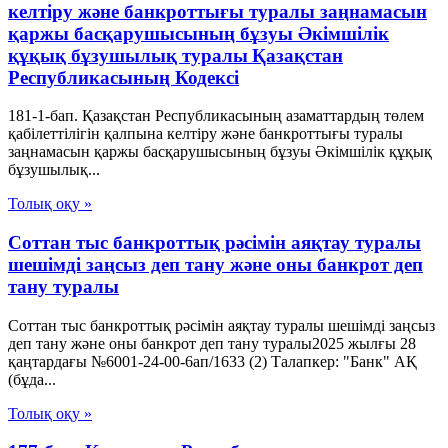
келтіру және банкроттығы туралы заңнамасын
қаржы басқарушысының бұзуы Әкімшілік
құқық бұзушылық туралы Қазақстан
Республикасының Кодексі
181-1-бап. Қазақстан Республикасының азаматтардың төлем
қабілеттілігін қалпына келтіру және банкроттығы туралы
заңнамасын қаржы басқарушысының бұзуы Әкімшілік құқық
бұзушылық...
Толық оқу »
Соттан тыс банкроттық рәсімін аяқтау туралы
шешімді заңсыз деп тану және оны банкрот деп
тану туралы
Соттан тыс банкроттық рәсімін аяқтау туралы шешімді заңсыз
деп тану және оны банкрот деп тану туралы2025 жылғы 28
қаңтардағы №6001-24-00-6ап/1633 (2) Талапкер: "Банк" АҚ
(бұда...
Толық оқу »