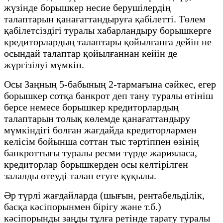
жүзінде борышкер несие берушілердің
талаптарын қанағаттандыруға қабілетті. Төлем
қабілетсіздігі туралы хабарландыру борышкерге
кредиторлардың талаптары қойылғанға дейін не
осындай талаптар қойылғаннан кейін де
жүргізілуі мүмкін.
Осы Заңның 5-бабының 2-тармағына сәйкес, егер
борышкер сотқа банкрот деп тану туралы өтініш
берсе немесе борышкер кредиторлардың
талаптарын толық көлемде қанағаттандыру
мүмкіндігі болған жағдайда кредиторлармен
келісім бойынша соттан тыс тәртіппен өзінің
банкроттығы туралы ресми түрде жарияласа,
кредиторлар борышкерден осы келтірілген
залалды өтеуді талап етуге құқылы.
Әр түрлі жағдайларда (шығын, рентабельділік,
басқа кәсіпорынмен бірігу және т.б.)
кәсіпорынды заңды тұлға ретінде тарату туралы