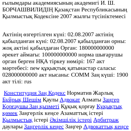
ғылымдары академиясының академигі И. Ш.
БОРЧАШВИЛИДІҢ Қазақстан Республикасының
Қылмыстық Кодексіне 2007 жылғы түсініктемесі
Актінің өзгертілген күні: 02.08.2007 актінің
қабылданған күні: 02.08.2007 қабылданған орны:
жоқ актіні қабылдаған Орган: 180000000000
әрекет аймағы: 100000000000 норма шығарушы
орган берген НҚА тіркеу нөмірі: 167 акт
мәртебесі: new құқықтық қатынастар саласы:
028000000000 акт нысаны: COMM Заң күші: 1900
акт тілі: rus
Конституция Заң Кодекс
Норматив Жарлық
Бұйрық Шешім
Қаулы
Адвокат
Алматы
Заңгер
Қорғаушы Заң қызметі
Құқық қорғау
Құқықтық
қөмек
Заңгерлік кеңсе Азаматтық істері
Қылмыстық
істері
Әкімшілік істері
Арбитраж
даулары
Заңгерлік кеңес
Заңгер
Адвокаттық кеңсе