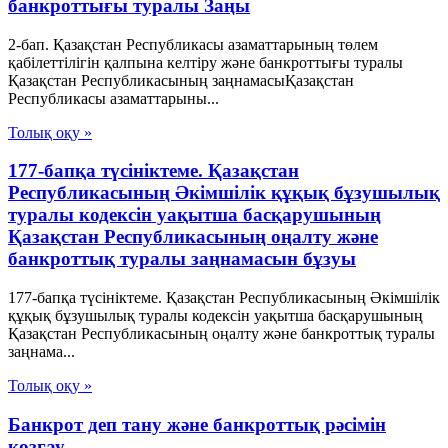
банкроттығы туралы Заңы
2-бап. Қазақстан Республикасы азаматтарының төлем
қабілеттілігін қалпына келтіру және банкроттығы туралы
Қазақстан Республикасының заңнамасыҚазақстан
Республикасы азаматтарыны...
Толық оқу »
177-бапқа түсініктеме. Қазақстан
Республикасының Әкімшілік құқық бұзушылық
туралы кодексін уақытша басқарушының
Қазақстан Республикасының оңалту және
банкроттық туралы заңнамасын бұзуы
177-бапқа түсініктеме. Қазақстан Республикасының Әкімшілік
құқық бұзушылық туралы кодексін уақытша басқарушының
Қазақстан Республикасының оңалту және банкроттық туралы
заңнама...
Толық оқу »
Банкрот деп тану және банкроттық рәсімін
қозғау