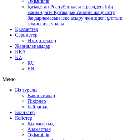
Әкімшілік
Қазақстан Республикасы Президентінің
жанындағы Қоғамдық сананы жаңғырту
бағдарламасын іске асыру жөніндегі ұлттық
комиссия туралы
Қызметтер
Сервистер
Өзіңді тексер
Жарияланымдар
НҚА
KZ
RU
EN
Меню
Біз туралы
Вакансиялар
Пікірлер
Байланыс
Бланктер
Кейстер
Қылмыстық
Азаматтық
Әкімшілік