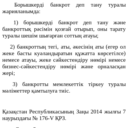
Борышкердi банкрот деп тану туралы
жарияланымда:
1) борышкердi банкрот деп тану және
банкроттық рәсімін қозғай отырып, оны тарату
туралы шешiм шығарған соттың атауы;
2) банкроттың тегі, аты, әкесінің аты (егер ол
жеке басты куәландыратын құжатта көрсетілсе)
немесе атауы, жеке сәйкестендіру нөмірі немесе
бизнес-сәйкестендіру нөмірі және орналасқан
жерi;
3) банкротты мемлекеттік тіркеу туралы
мәліметтер қамтылуға тиіс.
Қазақстан Республикасының Заңы 2014 жылғы 7
наурыздағы № 176-V ҚРЗ.