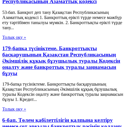
Республикасының Азаматтық кодексi
53-бап. Банкрот деп тану Қазақстан Республикасының
Азаматтық кодексi 1. Банкроттық ерiктi түрде немесе мәжбүр
ету тәртiбiмен танылуы мүмкiн. 2. Банкроттықты ерiктi түрде
тану...
Толық оқу »
179-бапқа түсініктеме. Банкроттықты
басқарушының Қазақстан Республикасының
Әкімшілік құқық бұзушылық туралы Кодексін
оңалту және банкроттық туралы заңнамасын
бұзуы
179-бапқа түсініктеме. Банкроттықты басқарушының
Қазақстан Республикасының Әкімшілік құқық бұзушылық
туралы Кодексін оңалту және банкроттық туралы заңнамасын
бұзуы 1. Кредит...
Толық оқу »
6-бап. Төлем қабілеттілігін қалпына келтіру
немесе сот арқылы банкроттық рәсімін қолдану