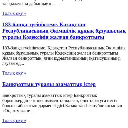
талқылауына дайындау к...
Толық оқу »
183-бапқа түсініктеме. Қазақстан
Республикасының Әкімшілік құқық бұзушылық
туралы Кодексінің жалған банкроттығы
183-бапқа түсініктеме. Қазақстан Республикасының Әкімшілік
құқық бұзушылық туралы Кодексінің жалған банкроттығы
Жалған банкроттық, яғни құрылтайшының (қатысушының),
лауазымд...
Толық оқу »
Банкроттық туралы азаматтық істер
Банкроттық туралы азаматтық істер Банкроттық –
борышкердiң сот шешiмiмен танылған, оны таратуға негiз
болып табылатын дәрменсiздiгi.Қазақстан Республикасының
«Оңалту және...
Толық оқу »