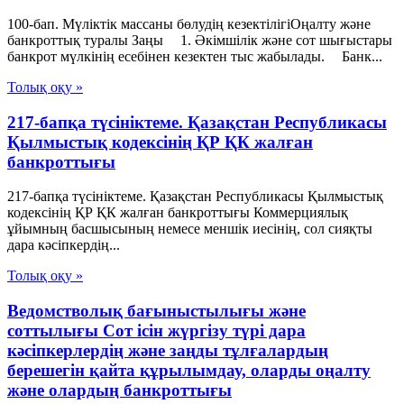
100-бап. Мүліктік массаны бөлудің кезектілігіОңалту және
банкроттық туралы Заңы 1. Әкiмшiлiк және сот шығыстары
банкрот мүлкiнің есебiнен кезектен тыс жабылады. Банк...
Толық оқу »
217-бапқа түсініктеме. Қазақстан Республикасы
Қылмыстық кодексінің ҚР ҚК жалған
банкроттығы
217-бапқа түсініктеме. Қазақстан Республикасы Қылмыстық
кодексінің ҚР ҚК жалған банкроттығы Коммерциялық
ұйымның басшысының немесе меншік иесінің, сол сияқты
дара кәсіпкердің...
Толық оқу »
Ведомстволық бағыныстылығы және
соттылығы Сот ісін жүргізу түрі дара
кәсіпкерлердің және заңды тұлғалардың
берешегін қайта құрылымдау, оларды оңалту
және олардың банкроттығы