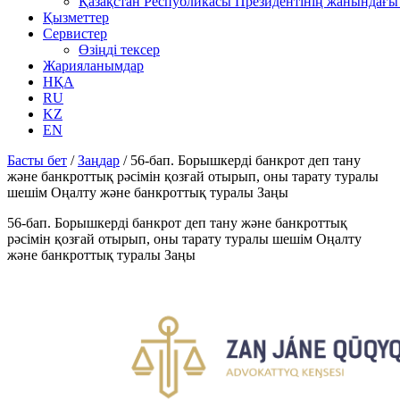
Қазақстан Республикасы Президентінің жанындағы 
Қызметтер
Сервистер
Өзіңді тексер
Жарияланымдар
НҚА
RU
KZ
EN
Басты бет
/
Заңдар
/
56-бап. Борышкердi банкрот деп тану
және банкроттық рәсімін қозғай отырып, оны тарату туралы
шешiм Оңалту және банкроттық туралы Заңы
56-бап. Борышкердi банкрот деп тану және банкроттық
рәсімін қозғай отырып, оны тарату туралы шешiм Оңалту
және банкроттық туралы Заңы