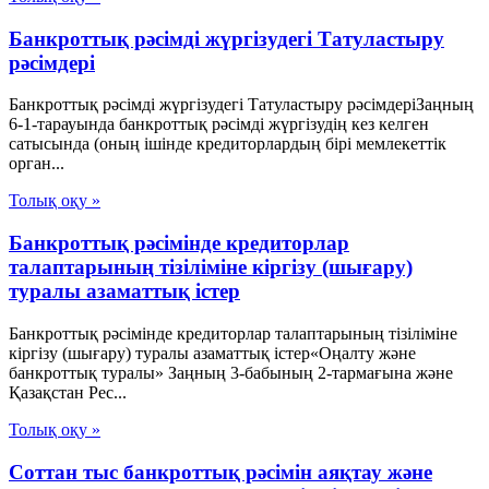
Банкроттық рәсімді жүргізудегі Татуластыру
рәсімдері
Банкроттық рәсімді жүргізудегі Татуластыру рәсімдеріЗаңның
6-1-тарауында банкроттық рәсімді жүргізудің кез келген
сатысында (оның ішінде кредиторлардың бірі мемлекеттік
орган...
Толық оқу »
Банкроттық рәсімінде кредиторлар
талаптарының тізіліміне кіргізу (шығару)
туралы азаматтық істер
Банкроттық рәсімінде кредиторлар талаптарының тізіліміне
кіргізу (шығару) туралы азаматтық істер«Оңалту және
банкроттық туралы» Заңның 3-бабының 2-тармағына және
Қазақстан Рес...
Толық оқу »
Соттан тыс банкроттық рәсімін аяқтау және