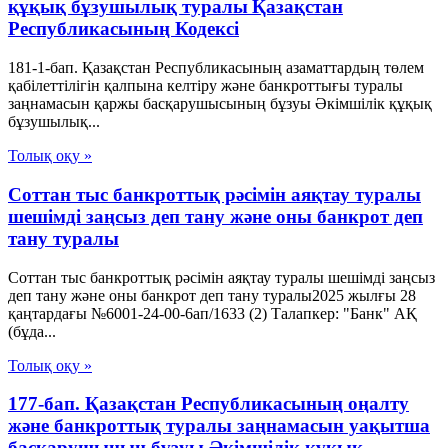
құқық бұзушылық туралы Қазақстан
Республикасының Кодексі
181-1-бап. Қазақстан Республикасының азаматтардың төлем
қабілеттілігін қалпына келтіру және банкроттығы туралы
заңнамасын қаржы басқарушысының бұзуы Әкімшілік құқық
бұзушылық...
Толық оқу »
Соттан тыс банкроттық рәсімін аяқтау туралы
шешімді заңсыз деп тану және оны банкрот деп
тану туралы
Соттан тыс банкроттық рәсімін аяқтау туралы шешімді заңсыз
деп тану және оны банкрот деп тану туралы2025 жылғы 28
қаңтардағы №6001-24-00-6ап/1633 (2) Талапкер: "Банк" АҚ
(бұда...
Толық оқу »
177-бап. Қазақстан Республикасының оңалту
және банкроттық туралы заңнамасын уақытша
басқарушының бұзуы Әкімшілік құқық