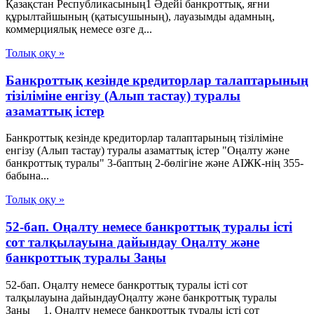
Қазақстан Республикасының1 Әдейі банкроттық, яғни
құрылтайшының (қатысушының), лауазымды адамның,
коммерциялық немесе өзге д...
Толық оқу »
Банкроттық кезінде кредиторлар талаптарының
тізіліміне енгізу (Алып тастау) туралы
азаматтық істер
Банкроттық кезінде кредиторлар талаптарының тізіліміне
енгізу (Алып тастау) туралы азаматтық істер "Оңалту және
банкроттық туралы" 3-баптың 2-бөлігіне және АІЖК-нің 355-
бабына...
Толық оқу »
52-бап. Оңалту немесе банкроттық туралы істi
сот талқылауына дайындау Оңалту және
банкроттық туралы Заңы
52-бап. Оңалту немесе банкроттық туралы істi сот
талқылауына дайындауОңалту және банкроттық туралы
Заңы 1. Оңалту немесе банкроттық туралы iсті сот