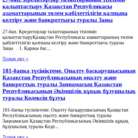
қалыптастыру Қазақстан Республикасы
азаматтарының төлем қабілеттілігін қалпына
келтіру және банкроттығы туралы Заңы
27-бап. Кредиторлар талаптарының тізілімін
қалыптастыруҚазақстан Республикасы азаматтарының төлем
қабілеттілігін қалпына келтіру және банкроттығы туралы
Заңы 1. Қаржы бас...
Толық оқу »
181-бапқа түсініктеме. Оңалту басқарушысының
Қазақстан Республикасының оңалту және
банкроттық туралы Заңнамасын Қазақстан
Республикасының Әкімшілік құқық бұзушылық
туралы Кодексін бұзуы
181-бапқа түсініктеме. Оңалту басқарушысының Қазақстан
Республикасының оңалту және банкроттық туралы
Заңнамасын Қазақстан Республикасының Әкімшілік құқық
бұзушылық туралы Коде...
Толық оқу »