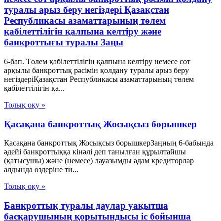
туралы арыз беру негіздері Қазақстан
Республикасы азаматтарының төлем
қабілеттілігін қалпына келтіру және
банкроттығы туралы Заңы
6-бап. Төлем қабілеттілігін қалпына келтіру немесе сот
арқылы банкроттық рәсімін қолдану туралы арыз беру
негіздеріҚазақстан Республикасы азаматтарының төлем
қабілеттілігін қа...
Толық оқу »
Қасақана банкроттық Жосықсыз борышкер
Қасақана банкроттық Жосықсыз борышкерЗаңның 6-бабында
әдейі банкроттыққа кінәлі деп танылған құрылтайшы
(қатысушы) және (немесе) лауазымды адам кредиторлар
алдында өздеріне ти...
Толық оқу »
Банкроттық туралы даулар уақытша
басқарушының қорытындысы іс бойынша