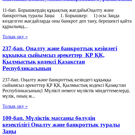
11-бап. Борышкердің құқықтық жағдайыОңалту және
банкроттық туралы Заңы 1. Борышкер: 1) осы Заңда
көзделген жағдайларда оны банкрот деп тану, берешекті қайта
құрылымд...
Толық оқу »
237-бап. Оңалту және банкроттық кезіндегі
құқыққа сыйымсыз әрекеттер ҚР ҚК,
Қылмыстық кодексi Қазақстан
Республикасының
237-бап. Оңалту және банкроттық кезіндегі құқыққа
сыйымсыз әрекеттер ҚР ҚК, Қылмыстық кодексi Қазақстан
Республикасының1 Мүлiктi немесе мүлiктiк мiндеттемелердi,
мүлiк, оның м...
Толық оқу »
100-бап. Мүліктік массаны бөлудің
кезектілігі Оңалту және банкроттық туралы
Заңы