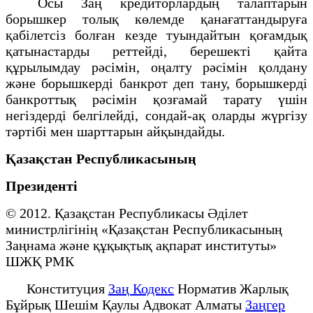
Осы Заң кредиторлардың талаптарын
борышкер толық көлемде қанағаттандыруға
қабілетсіз болған кезде туындайтын қоғамдық
қатынастарды реттейді, берешекті қайта
құрылымдау рәсімін, оңалту рәсімін қолдану
және борышкерді банкрот деп тану, борышкерді
банкроттық рәсімін қозғамай тарату үшін
негіздерді белгілейді, сондай-ақ оларды жүргізу
тәртібі мен шарттарын айқындайды.
Қазақстан Республикасының
Президенті
© 2012. Қазақстан Республикасы Әділет
министрлігінің «Қазақстан Республикасының
Заңнама және құқықтық ақпарат институты»
ШЖҚ РМК
Конституция
Заң Кодекс
Норматив Жарлық
Бұйрық Шешім Қаулы Адвокат Алматы
Заңгер