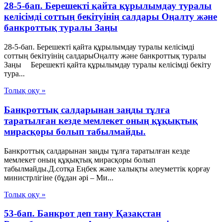
28-5-бап. Берешекті қайта құрылымдау туралы
келісімді соттың бекітуінің салдары Оңалту және
банкроттық туралы Заңы
28-5-бап. Берешекті қайта құрылымдау туралы келісімді
соттың бекітуінің салдарыОңалту және банкроттық туралы
Заңы Берешекті қайта құрылымдау туралы келісімді бекіту
тура...
Толық оқу »
Банкроттық салдарынан заңды тұлға
таратылған кезде мемлекет оның құқықтық
мирасқоры болып табылмайды.
Банкроттық салдарынан заңды тұлға таратылған кезде
мемлекет оның құқықтық мирасқоры болып
табылмайды.Д.сотқа Еңбек және халықты әлеуметтік қорғау
министрлігіне (бұдан әрі – Ми...
Толық оқу »
53-бап. Банкрот деп тану Қазақстан