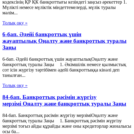
кодексінің ҚР ҚК банкроттығы кезіндегі заңсыз әрекеттер 1.
Мүлікті немесе мүліктік міндеттемелерді, мүлік туралы
мәлім...
Толық оқу »
6-бап. Әдейі банкроттық үшін
жауаптылық Оңалту және банкроттық туралы
Заңы
6-бап. Әдейі банкроттық үшін жауаптылықОңалту және
банкроттық туралы Заңы 1. Әкімшілік немесе қылмыстық
сот ісін жүргізу тәртібімен әдейі банкроттыққа кінәлі деп
танылған...
Толық оқу »
84-бап. Банкроттық рәсімін жүргізу
мерзімі Оңалту және банкроттық туралы Заңы
84-бап. Банкроттық рәсімін жүргізу мерзіміОңалту және
банкроттық туралы Заңы 1. Банкроттық рәсімін жүргізу
мерзімі тоғыз айды құрайды және оны кредиторлар жиналысы
осы ба...