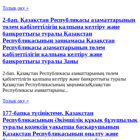
Толық оқу »
2-бап. Қазақстан Республикасы азаматтарының
төлем қабілеттілігін қалпына келтіру және
банкроттығы туралы Қазақстан
Республикасының заңнамасы Қазақстан
Республикасы азаматтарының төлем
қабілеттілігін қалпына келтіру және
банкроттығы туралы Заңы
2-бап. Қазақстан Республикасы азаматтарының төлем
қабілеттілігін қалпына келтіру және банкроттығы туралы
Қазақстан Республикасының заңнамасыҚазақстан
Республикасы азаматтарыны...
Толық оқу »
177-бапқа түсініктеме. Қазақстан
Республикасының Әкімшілік құқық бұзушылық
туралы кодексін уақытша басқарушының
Қазақстан Республикасының оңалту және