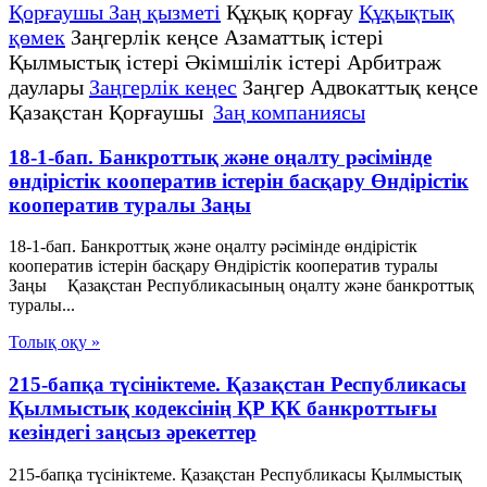
Қорғаушы Заң қызметі
Құқық қорғау
Құқықтық
қөмек
Заңгерлік кеңсе Азаматтық істері
Қылмыстық істері Әкімшілік істері Арбитраж
даулары
Заңгерлік кеңес
Заңгер Адвокаттық кеңсе
Қазақстан Қорғаушы
Заң компаниясы
18-1-бап. Банкроттық және оңалту рәсімінде
өндірістік кооператив iстерiн басқару Өндiрiстiк
кооператив туралы Заңы
18-1-бап. Банкроттық және оңалту рәсімінде өндірістік
кооператив iстерiн басқару Өндiрiстiк кооператив туралы
Заңы Қазақстан Республикасының оңалту және банкроттық
туралы...
Толық оқу »
215-бапқа түсініктеме. Қазақстан Республикасы
Қылмыстық кодексінің ҚР ҚК банкроттығы
кезіндегі заңсыз әрекеттер
215-бапқа түсініктеме. Қазақстан Республикасы Қылмыстық