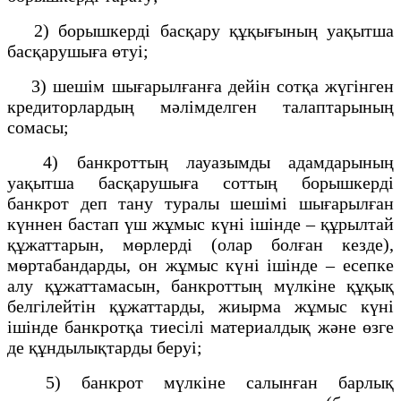
2) борышкерді басқару құқығының уақытша
басқарушыға өтуі;
3) шешім шығарылғанға дейін сотқа жүгінген
кредиторлардың мәлімделген талаптарының
сомасы;
4) банкроттың лауазымды адамдарының
уақытша басқарушыға соттың борышкерді
банкрот деп тану туралы шешімі шығарылған
күннен бастап үш жұмыс күні ішінде – құрылтай
құжаттарын, мөрлерді (олар болған кезде),
мөртабандарды, он жұмыс күні ішінде – есепке
алу құжаттамасын, банкроттың мүлкіне құқық
белгілейтін құжаттарды, жиырма жұмыс күні
ішінде банкротқа тиесілі материалдық және өзге
де құндылықтарды беруі;
5) банкрот мүлкіне салынған барлық