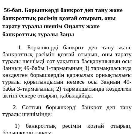
56-бап. Борышкердi банкрот деп тану және
банкроттық рәсімін қозғай отырып, оны
тарату туралы шешiм
Оңалту және
банкроттық туралы Заңы
1. Борышкерді банкрот деп тану және
банкроттық рәсімін қозғай отырып, оны тарату
туралы шешімді сот уақытша басқарушының осы
Заңның 49-бабы 1-тармағының 3) тармақшасында
көзделген борышкердің қаржылық орнықтылығы
туралы қорытындысын немесе осы Заңның 49-
бабы 3-тармағының 2) тармақшасында көзделген
актіні ескере отырып, қабылдайды.
2. Соттың борышкерді банкрот деп тану
туралы шешімінде:
1) банкроттық рәсімін қозғай отырып,
борышкерді тарату;