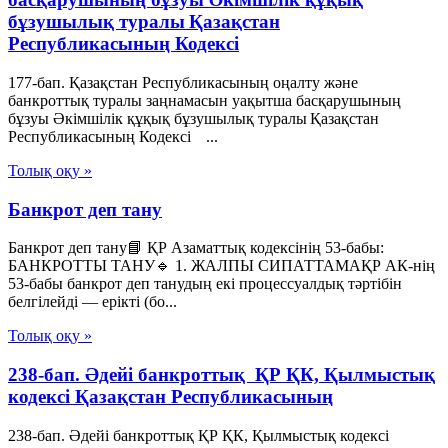
бұзушылық туралы Қазақстан
Республикасының Кодексі
177-бап. Қазақстан Республикасының оңалту және
банкроттық туралы заңнамасын уақытша басқарушының
бұзуы Әкімшілік құқық бұзушылық туралы Қазақстан
Республикасының Кодексі ...
Толық оқу »
Банкрот деп тану
Банкрот деп тану📘 ҚР Азаматтық кодексінің 53-бабы:
БАНКРОТТЫ ТАНУ🔹 1. ЖАЛПЫ СИПАТТАМАҚР АК-нің
53-бабы банкрот деп танудың екі процессуалдық тәртібін
белгілейді — ерікті (бо...
Толық оқу »
238-бап. Әдейi банкроттық ҚР ҚК, Қылмыстық
кодексi Қазақстан Республикасының
238-бап. Әдейi банкроттық ҚР ҚК, Қылмыстық кодексi