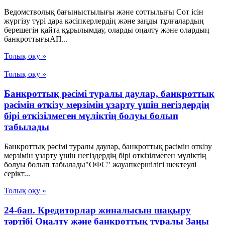
Ведомстволық бағыныстылығы және соттылығы Сот ісін
жүргізу түрі дара кәсіпкерлердің және заңды тұлғалардың
берешегін қайта құрылымдау, оларды оңалту және олардың
банкроттығыАП...
Толық оқу »
Толық оқу »
Банкроттық рәсімі туралы даулар, банкроттық
рәсімін өткізу мерзімін ұзарту үшін негіздердің
бірі өткізілмеген мүліктің болуы болып
табылады
Банкроттық рәсімі туралы даулар, банкроттық рәсімін өткізу
мерзімін ұзарту үшін негіздердің бірі өткізілмеген мүліктің
болуы болып табылады"ОФС" жауапкершілігі шектеулі
серікт...
Толық оқу »
24-бап. Кредиторлар жиналысын шақыру
тәртібі Оңалту және банкроттық туралы Заңы