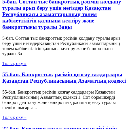
5-бап. Соттан тыс банкроттық рәсімін қолдану
туралы арыз беру үшін негіздер Қазақстан
Республикасы азаматтарының төлем
қабілеттілігін қалпына келтіру және
банкроттығы туралы Заңы
5-бап. Соттан тыс банкроттық рәсімін қолдану туралы арыз
беру үшін негіздерҚазақстан Республикасы азаматтарының
төлем қабілеттілігін қалпына келтіру және банкроттығы
туралы За...
Толық оқу »
55-бап. Банкроттық рәсімін қозғау салдарлары
Қазақстан Республикасының Азаматтық кодексi
55-бап. Банкроттық рәсімін қозғау салдарлары Қазақстан
Республикасының Азаматтық кодексi 1. Сот борышкерді
банкрот деп тану және банкроттық рәсімін қозғау туралы
шешім шығарға...
Толық оқу »
27-бап. Кредиторлар талаптарының тізілімін