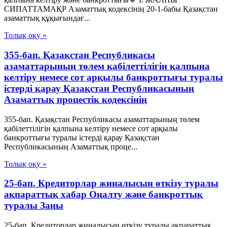
СИПАТТАМАҚР Азаматтық кодексінің 20-1-бабы Қазақстан
азаматтық құқығындағ...
Толық оқу »
355-бап. Қазақстан Республикасы
азаматтарының төлем қабілеттілігін қалпына
келтіру немесе сот арқылы банкроттығы туралы
істерді қарау Қазақстан Республикасының
Азаматтық процестік кодексінің
355-бап. Қазақстан Республикасы азаматтарының төлем
қабілеттілігін қалпына келтіру немесе сот арқылы
банкроттығы туралы істерді қарау Қазақстан
Республикасының Азаматтық проце...
Толық оқу »
25-бап. Кредиторлар жиналысын өткізу туралы
ақпараттық хабар Оңалту және банкроттық
туралы Заңы
25-бап. Кредиторлар жиналысын өткізу туралы ақпараттық