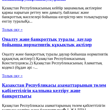
Қазақстан Республикасының кейбір заңнамалық актілеріне
қаржы нарығын реттеу мен дамыту, байланыс және
банкроттық мәселелері бойынша өзгерістер мен толықтырулар
енгізу туралыҚа...
Толық оқу »
Оңалту және банкроттық туралы даулар
бойынша нормативтік құқықтық актілер
Оңалту және банкроттық туралы даулар бойынша нормативтік
құқықтық актілер1) Қазақстан Республикасының
Конституциясы.2) Қазақстан Республикасының Азаматтық
кодексі (бұдан әрі –...
Толық оқу »
Қазақстан Республикасы азаматтарының төлем
қабілеттілігін қалпына келтіру және
банкроттығы
Қазақстан Республикасы азаматтарының төлем қабілеттілігін
қалпына келтіру және банкроттығы🔷 I. ЖАЛПЫ