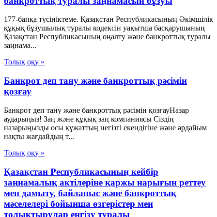
банкроттық туралы заңнамасын бұзуы
177-бапқа түсініктеме. Қазақстан Республикасының Әкімшілік
құқық бұзушылық туралы кодексін уақытша басқарушының
Қазақстан Республикасының оңалту және банкроттық туралы
заңнама...
Толық оқу »
Банкрот деп тану және банкроттық рәсімін
қозғау
Банкрот деп тану және банкроттық рәсімін қозғауНазар
аударыңыз! Заң және құқық заң компаниясы Сіздің
назарыңызды осы құжаттың негізгі екендігіне және әрдайым
нақты жағдайдың т...
Толық оқу »
Қазақстан Республикасының кейбір
заңнамалық актілеріне қаржы нарығын реттеу
мен дамыту, байланыс және банкроттық
мәселелері бойынша өзгерістер мен
толықтырулар енгізу туралы