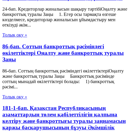
24-бап. Кредиторлар жиналысын шақыру тәртібіОңалту және
банкроттық туралы Заңы 1. Егер осы тармақта өзгеше
көзделмесе, кредиторлар жиналысын ұйымдастыру мен
өткізуді әкім...
Толық оқу »
86-бап. Соттың банкроттық рәсіміндегі
өкiлеттiктерi Оңалту және банкроттық туралы
Заңы
86-бап. Соттың банкроттық рәсіміндегі өкiлеттiктерiОңалту
және банкроттық туралы Заңы Банкроттық рәсімінде
соттың мынадай өкiлеттiктерi болады: 1) банкроттық
рәсімі...
Толық оқу »
181-1-бап. Қазақстан Республикасының
азаматтардың төлем қабілеттілігін қалпына
келтіру және банкроттығы туралы заңнамасын
қаржы басқарушысының бұзуы Әкімшілік