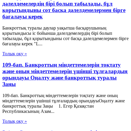
дәлелдемелердің бірі болып табылады, бұл
қорытындыны сот басқа дәлелдемелермен бірге
бағалауы керек
Банкроттық туралы даулар уақытша басқарушының
қорытындысы іс бойынша дәлелдемелердің бірі болып
табылады, бұл қорытындыны сот басқа дәлелдемелермен бірге
бағалауы керек "L...
Толық оқу »
109-бап. Банкроттың міндеттемелерін тоқтату
және оның міндеттемелерін үшінші тұлғалардың
орындауы Оңалту және банкроттық туралы
Заңы
109-бап. Банкроттың міндеттемелерін тоқтату және оның
міндеттемелерін үшінші тұлғалардың орындауыОңалту және
банкроттық туралы Заңы 1. Егер Қазақстан
Республикасының Азам...
Толық оқу »