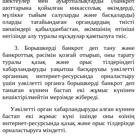
шектеулер мен ауыртпалықтарды (банкрот
шоттарына қойылған инкассолық өкімдерді,
мүлікке тыйым салуларды және басқаларды)
оларды тағайындаған органдардың тиісті
шешімдері қабылданбастан, әкімшінің өтініші
негізінде алу туралы нұсқаулар қамтылуға тиіс.
3. Борышкерді банкрот деп тану және
банкроттық рәсімін қозғай отырып, оны тарату
туралы қазақ және орыс тілдеріндегі
хабарландыруды уақытша басқарушы уәкілетті
органның интернет-ресурсында орналастыру
үшін уәкілетті органға борышкерді банкрот деп
таныған күннен бастап екі жұмыс күнінен
кешіктірілмейтін мерзімде жібереді.
Уәкілетті орган хабарландыруды алған күннен
бастап екі жұмыс күні ішінде оны өзінің
интернет-ресурсында қазақ және орыс тілдерінде
орналастыруға міндетті.