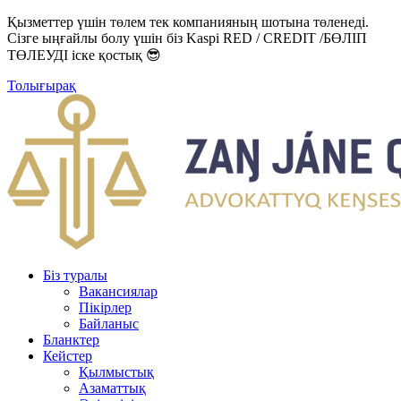
Қызметтер үшін төлем тек компанияның шотына төленеді.
Сізге ыңғайлы болу үшін біз Kaspi RED / CREDIT /БӨЛІП
ТӨЛЕУДІ іске қостық 😎
Толығырақ
Біз туралы
Вакансиялар
Пікірлер
Байланыс
Бланктер
Кейстер
Қылмыстық
Азаматтық