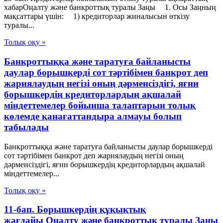
хабарОңалту және банкроттық туралы Заңы 1. Осы Заңның
мақсаттары үшін: 1) кредиторлар жиналысын өткізу
туралы...
Толық оқу »
Банкроттыққа және таратуға байланысты
даулар борышкерді сот тәртібімен банкрот деп
жариялаудың негізі оның дәрменсіздігі, яғни
борышкердің кредиторлардың ақшалай
міндеттемелер бойынша талаптарын толық
көлемде қанағаттандыра алмауы болып
табылады
Банкроттыққа және таратуға байланысты даулар борышкерді
сот тәртібімен банкрот деп жариялаудың негізі оның
дәрменсіздігі, яғни борышкердің кредиторлардың ақшалай
міндеттемелер...
Толық оқу »
11-бап. Борышкердің құқықтық
жағдайы Оңалту және банкроттық туралы Заңы