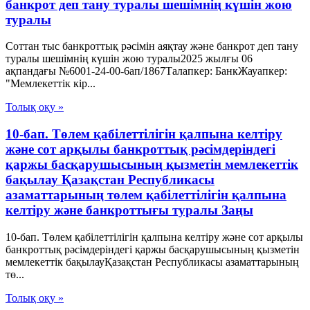
банкрот деп тану туралы шешімнің күшін жою
туралы
Соттан тыс банкроттық рәсімін аяқтау және банкрот деп тану
туралы шешімнің күшін жою туралы2025 жылғы 06
ақпандағы №6001-24-00-6ап/1867Талапкер: БанкЖауапкер:
"Мемлекеттік кір...
Толық оқу »
10-бап. Төлем қабілеттілігін қалпына келтіру
және сот арқылы банкроттық рәсімдеріндегі
қаржы басқарушысының қызметін мемлекеттік
бақылау Қазақстан Республикасы
азаматтарының төлем қабілеттілігін қалпына
келтіру және банкроттығы туралы Заңы
10-бап. Төлем қабілеттілігін қалпына келтіру және сот арқылы
банкроттық рәсімдеріндегі қаржы басқарушысының қызметін
мемлекеттік бақылауҚазақстан Республикасы азаматтарының
тө...
Толық оқу »