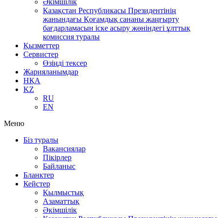
Әкімшілік
Қазақстан Республикасы Президентінің
жанындағы Қоғамдық сананы жаңғырту
бағдарламасын іске асыру жөніндегі ұлттық
комиссия туралы
Қызметтер
Сервистер
Өзіңді тексер
Жарияланымдар
НҚА
KZ
RU
EN
Меню
Біз туралы
Вакансиялар
Пікірлер
Байланыс
Бланктер
Кейстер
Қылмыстық
Азаматтық
Әкімшілік