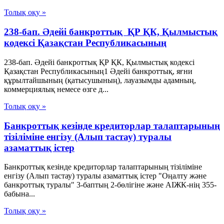
Толық оқу »
238-бап. Әдейi банкроттық ҚР ҚК, Қылмыстық
кодексi Қазақстан Республикасының
238-бап. Әдейi банкроттық ҚР ҚК, Қылмыстық кодексi
Қазақстан Республикасының1 Әдейі банкроттық, яғни
құрылтайшының (қатысушының), лауазымды адамның,
коммерциялық немесе өзге д...
Толық оқу »
Банкроттық кезінде кредиторлар талаптарының
тізіліміне енгізу (Алып тастау) туралы
азаматтық істер
Банкроттық кезінде кредиторлар талаптарының тізіліміне
енгізу (Алып тастау) туралы азаматтық істер "Оңалту және
банкроттық туралы" 3-баптың 2-бөлігіне және АІЖК-нің 355-
бабына...
Толық оқу »