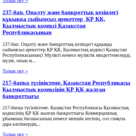
Толық оқу »
237-бап. Оңалту және банкроттық кезіндегі
құқыққа сыйымсыз әрекеттер ҚР ҚК,
Қылмыстық кодексi Қазақстан
Республикасының
237-бап. Оңалту және банкроттық кезіндегі құқыққа
сыйымсыз әрекеттер ҚР ҚК, Қылмыстық кодексi Қазақстан
Республикасының1 Мүлiктi немесе мүлiктiк мiндеттемелердi,
мүлiк, оның м...
Толық оқу »
217-бапқа түсініктеме. Қазақстан Республикасы
Қылмыстық кодексінің ҚР ҚК жалған
банкроттығы
217-бапқа түсініктеме. Қазақстан Республикасы Қылмыстық
кодексінің ҚР ҚК жалған банкроттығы Коммерциялық
ұйымның басшысының немесе меншік иесінің, сол сияқты
дара кәсіпкердің...
Толық оқу »