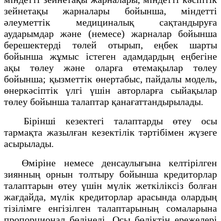
зейнетақы жарналары бойынша, міндетті
әлеуметтік медициналық сақтандыруға
аударымдар және (немесе) жарналар бойынша
берешектердi төлей отырып, еңбек шарты
бойынша жұмыс iстеген адамдардың еңбегіне
ақы төлеу және оларға өтемақылар төлеу
бойынша; қызметтік өнертабыс, пайдалы модель,
өнеркәсіптік үлгі үшін авторларға сыйақылар
төлеу бойынша талаптар қанағаттандырылады.
Бiрiншi кезектегі талаптарды өтеу осы
тармақта жазылған кезектілік тәртiбімен жүзеге
асырылады.
Өмiріне немесе денсаулығына келтiрiлген
зиянның орнын толтыру бойынша кредиторлар
талаптарын өтеу үшiн мүлiк жеткiлiксiз болған
жағдайда, мүлiк кредиторлар арасында олардың
тiзiлiмге енгiзiлген талаптарының сомаларына
пропорционал бөлiнедi. Осы бөлiктің ережелерi