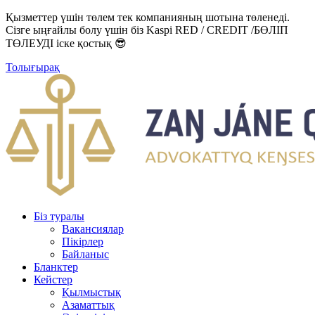
Қызметтер үшін төлем тек компанияның шотына төленеді.
Сізге ыңғайлы болу үшін біз Kaspi RED / CREDIT /БӨЛІП
ТӨЛЕУДІ іске қостық 😎
Толығырақ
Біз туралы
Вакансиялар
Пікірлер
Байланыс
Бланктер
Кейстер
Қылмыстық
Азаматтық