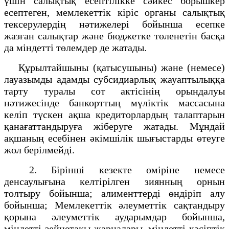
үшін салықтық есептілікке сәйкес борышкер
есептеген, мемлекеттік кіріс органы салықтық
тексерулердің нәтижелері бойынша есепке
жазған салықтар және бюджетке төленетін басқа
да міндетті төлемдер де жатады.
Құрылтайшыны (қатысушыны) және (немесе)
лауазымды адамды субсидиарлық жауаптылыққа
тарту туралы сот актісінің орындалуы
нәтижесінде банкорттың мүліктік массасына
келіп түскен ақша кредиторлардың талаптарын
қанағаттандыруға жіберуге жатады. Мұндай
ақшаның есебінен әкімшілік шығыстарды өтеуге
жол берілмейді.
2. Бiрiншi кезекте өмiріне немесе
денсаулығына келтiрiлген зиянның орнын
толтыру бойынша; алименттердi өндiрiп алу
бойынша; Мемлекеттiк әлеуметтiк сақтандыру
қорына әлеуметтiк аударымдар бойынша,
мiндеттi зейнетақы жарналары, мiндеттi кәсiптiк