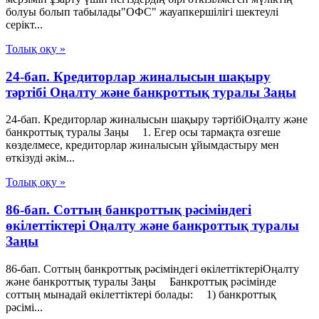
болуы болып табылады"ОФС" жауапкершілігі шектеулі
серікт...
Толық оқу »
24-бап. Кредиторлар жиналысын шақыру
тәртібі Оңалту және банкроттық туралы Заңы
24-бап. Кредиторлар жиналысын шақыру тәртібіОңалту және
банкроттық туралы Заңы 1. Егер осы тармақта өзгеше
көзделмесе, кредиторлар жиналысын ұйымдастыру мен
өткізуді әкім...
Толық оқу »
86-бап. Соттың банкроттық рәсіміндегі
өкiлеттiктерi Оңалту және банкроттық туралы
Заңы
86-бап. Соттың банкроттық рәсіміндегі өкiлеттiктерiОңалту
және банкроттық туралы Заңы Банкроттық рәсімінде
соттың мынадай өкiлеттiктерi болады: 1) банкроттық
рәсімі...