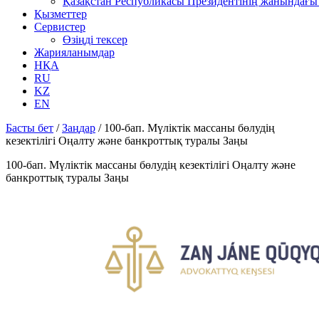
Қазақстан Республикасы Президентінің жанындағы 
Қызметтер
Сервистер
Өзіңді тексер
Жарияланымдар
НҚА
RU
KZ
EN
Басты бет
/
Заңдар
/
100-бап. Мүліктік массаны бөлудің
кезектілігі Оңалту және банкроттық туралы Заңы
100-бап. Мүліктік массаны бөлудің кезектілігі Оңалту және
банкроттық туралы Заңы