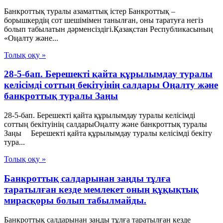
Банкроттық туралы азаматтық істер Банкроттық –
борышкердiң сот шешiмiмен танылған, оны таратуға негiз
болып табылатын дәрменсiздiгi.Қазақстан Республикасының
«Оңалту және...
Толық оқу »
28-5-бап. Берешекті қайта құрылымдау туралы
келісімді соттың бекітуінің салдары Оңалту және
банкроттық туралы Заңы
28-5-бап. Берешекті қайта құрылымдау туралы келісімді
соттың бекітуінің салдарыОңалту және банкроттық туралы
Заңы Берешекті қайта құрылымдау туралы келісімді бекіту
тура...
Толық оқу »
Банкроттық салдарынан заңды тұлға
таратылған кезде мемлекет оның құқықтық
мирасқоры болып табылмайды.
Банкроттық салдарынан заңды тұлға таратылған кезде