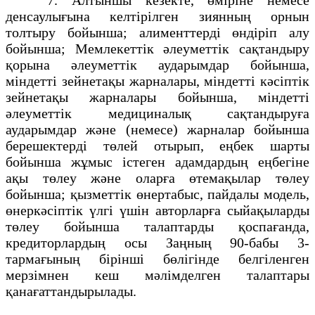
денсаулығына келтiрiлген зиянның орнын
толтыру бойынша; алименттердi өндiрiп алу
бойынша; Мемлекеттiк әлеуметтiк сақтандыру
қорына әлеуметтiк аударымдар бойынша,
мiндеттi зейнетақы жарналары, мiндеттi кәсiптiк
зейнетақы жарналары бойынша, міндетті
әлеуметтік медициналық сақтандыруға
аударымдар және (немесе) жарналар бойынша
берешектердi төлей отырып, еңбек шарты
бойынша жұмыс iстеген адамдардың еңбегіне
ақы төлеу және оларға өтемақылар төлеу
бойынша; қызметтік өнертабыс, пайдалы модель,
өнеркәсіптік үлгі үшін авторларға сыйақыларды
төлеу бойынша талаптарды қоспағанда,
кредиторлардың осы Заңның 90-бабы 3-
тармағының бірінші бөлігінде белгіленген
мерзімнен кеш мәлімделген талаптары
қанағаттандырылады.