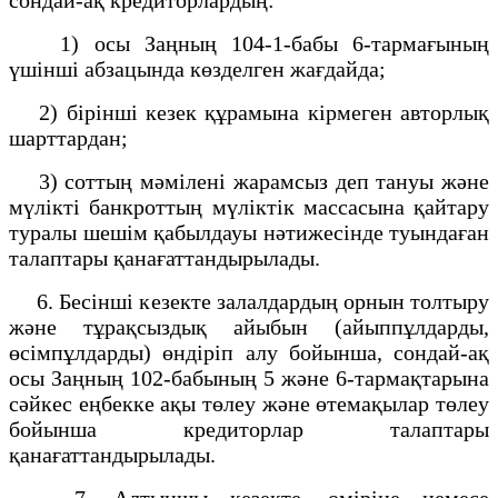
1) осы Заңның 104-1-бабы 6-тармағының
үшінші абзацында көзделген жағдайда;
2) бірінші кезек құрамына кірмеген авторлық
шарттардан;
3) соттың мәмілені жарамсыз деп тануы және
мүлікті банкроттың мүліктік массасына қайтару
туралы шешім қабылдауы нәтижесінде туындаған
талаптары қанағаттандырылады.
6. Бесінші кезекте залалдардың орнын толтыру
және тұрақсыздық айыбын (айыппұлдарды,
өсімпұлдарды) өндіріп алу бойынша, сондай-ақ
осы Заңның 102-бабының 5 және 6-тармақтарына
сәйкес еңбекке ақы төлеу және өтемақылар төлеу
бойынша кредиторлар талаптары
қанағаттандырылады.
7. Алтыншы кезекте, өмiріне немесе