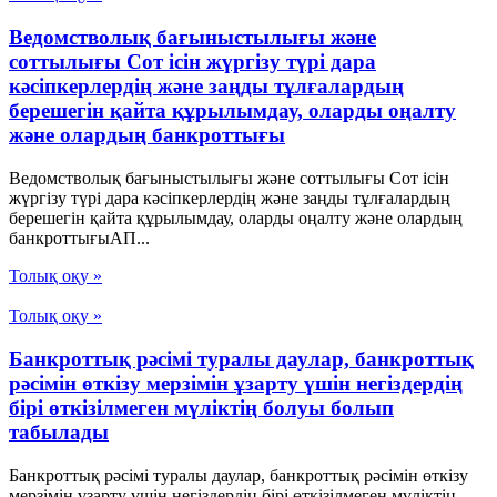
Ведомстволық бағыныстылығы және
соттылығы Сот ісін жүргізу түрі дара
кәсіпкерлердің және заңды тұлғалардың
берешегін қайта құрылымдау, оларды оңалту
және олардың банкроттығы
Ведомстволық бағыныстылығы және соттылығы Сот ісін
жүргізу түрі дара кәсіпкерлердің және заңды тұлғалардың
берешегін қайта құрылымдау, оларды оңалту және олардың
банкроттығыАП...
Толық оқу »
Толық оқу »
Банкроттық рәсімі туралы даулар, банкроттық
рәсімін өткізу мерзімін ұзарту үшін негіздердің
бірі өткізілмеген мүліктің болуы болып
табылады
Банкроттық рәсімі туралы даулар, банкроттық рәсімін өткізу
мерзімін ұзарту үшін негіздердің бірі өткізілмеген мүліктің