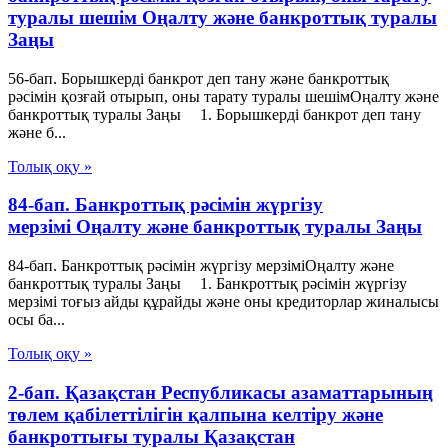
туралы шешiм Оңалту және банкроттық туралы
Заңы
56-бап. Борышкердi банкрот деп тану және банкроттық
рәсімін қозғай отырып, оны тарату туралы шешiмОңалту және
банкроттық туралы Заңы 1. Борышкерді банкрот деп тану
және б...
Толық оқу »
84-бап. Банкроттық рәсімін жүргізу
мерзімі Оңалту және банкроттық туралы Заңы
84-бап. Банкроттық рәсімін жүргізу мерзіміОңалту және
банкроттық туралы Заңы 1. Банкроттық рәсімін жүргізу
мерзімі тоғыз айды құрайды және оны кредиторлар жиналысы
осы ба...
Толық оқу »
2-бап. Қазақстан Республикасы азаматтарының
төлем қабілеттілігін қалпына келтіру және
банкроттығы туралы Қазақстан