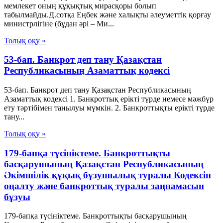
мемлекет оның құқықтық мирасқоры болып
табылмайды.Д.сотқа Еңбек және халықты әлеуметтік қорғау
министрлігіне (бұдан әрі – Ми...
Толық оқу »
53-бап. Банкрот деп тану Қазақстан
Республикасының Азаматтық кодексi
53-бап. Банкрот деп тану Қазақстан Республикасының
Азаматтық кодексi 1. Банкроттық ерiктi түрде немесе мәжбүр
ету тәртiбiмен танылуы мүмкiн. 2. Банкроттықты ерiктi түрде
тану...
Толық оқу »
179-бапқа түсініктеме. Банкроттықты
басқарушының Қазақстан Республикасының
Әкімшілік құқық бұзушылық туралы Кодексін
оңалту және банкроттық туралы заңнамасын
бұзуы
179-бапқа түсініктеме. Банкроттықты басқарушының