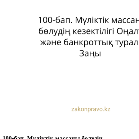
100-бап. Мүліктік массаны бөлудің