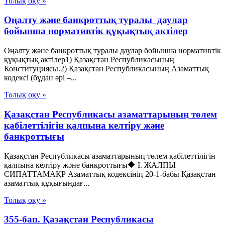
Толық оқу »
Оңалту және банкроттық туралы даулар
бойынша нормативтік құқықтық актілер
Оңалту және банкроттық туралы даулар бойынша нормативтік
құқықтық актілер1) Қазақстан Республикасының
Конституциясы.2) Қазақстан Республикасының Азаматтық
кодексі (бұдан әрі –...
Толық оқу »
Қазақстан Республикасы азаматтарының төлем
қабілеттілігін қалпына келтіру және
банкроттығы
Қазақстан Республикасы азаматтарының төлем қабілеттілігін
қалпына келтіру және банкроттығы🔷 I. ЖАЛПЫ
СИПАТТАМАҚР Азаматтық кодексінің 20-1-бабы Қазақстан
азаматтық құқығындағ...
Толық оқу »
355-бап. Қазақстан Республикасы