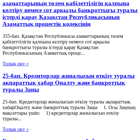
азаматтарының төлем қабілеттілігін қалпына
келтіру немесе сот арқылы банкроттығы туралы
істерді қарау Қазақстан Республикасының
Азаматтық процестік кодексінің
355-бап. Қазақстан Республикасы азаматтарының төлем
қабілеттілігін қалпына келтіру немесе сот арқылы
банкроттығы туралы істерді қарау Қазақстан
Республикасының Азаматтық проце...
Толық оқу »
25-бап. Кредиторлар жиналысын өткізу туралы
ақпараттық хабар Оңалту және банкроттық
туралы Заңы
25-бап. Кредиторлар жиналысын өткізу туралы ақпараттық
хабарОңалту және банкроттық туралы Заңы 1. Осы Заңның
мақсаттары үшін: 1) кредиторлар жиналысын өткізу
туралы...
Толық оқу »