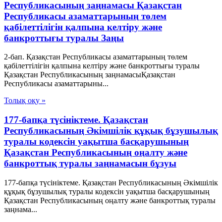
Республикасының заңнамасы Қазақстан
Республикасы азаматтарының төлем
қабілеттілігін қалпына келтіру және
банкроттығы туралы Заңы
2-бап. Қазақстан Республикасы азаматтарының төлем
қабілеттілігін қалпына келтіру және банкроттығы туралы
Қазақстан Республикасының заңнамасыҚазақстан
Республикасы азаматтарыны...
Толық оқу »
177-бапқа түсініктеме. Қазақстан
Республикасының Әкімшілік құқық бұзушылық
туралы кодексін уақытша басқарушының
Қазақстан Республикасының оңалту және
банкроттық туралы заңнамасын бұзуы
177-бапқа түсініктеме. Қазақстан Республикасының Әкімшілік
құқық бұзушылық туралы кодексін уақытша басқарушының
Қазақстан Республикасының оңалту және банкроттық туралы
заңнама...