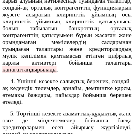
қарыз алуының нәтижесінде туындаған талаптар,
сондай-ақ орталық контрагенттің функцияларын
жүзеге асыратын клирингтік ұйымның осы
клирингтік ұйымның клирингтік қатысушысы
болып табылатын банкроттың орталық
контрагенттің қатысуымен бұрын жасаған және
орындамаған мәмілелердің салдарынан
туындаған талаптары және кредиторлардың
мүлік кепілімен қамтамасыз етілген цифрлық
қаржы активтері бойынша талаптары
қанағаттандырылады
.
4. Үшінші кезекте салықтық берешек, сондай-
ақ кедендік төлемдер, арнайы, демпингке қарсы,
өтемақы баждары, пайыздар бойынша берешек
өтеледі.
5. Төртінші кезекте азаматтық-құқықтық және
өзге де міндеттемелер бойынша басқа
кредиторлармен есеп айырысу жүргізіледі,
сондай-ақ кредиторлардың: