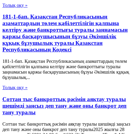
Толық оқу »
181-1-бап. Қазақстан Республикасының
азаматтардың төлем қабілеттілігін қалпына
келтіру және банкроттығы туралы заңнамасын
қаржы басқарушысының бұзуы Әкімшілік
құқық бұзушылық туралы Қазақстан
Республикасының Кодексі
181-1-бап. Қазақстан Республикасының азаматтардың төлем
қабілеттілігін қалпына келтіру және банкроттығы туралы
заңнамасын қаржы басқарушысының бұзуы Әкімшілік құқық
бұзушылық...
Толық оқу »
Соттан тыс банкроттық рәсімін аяқтау туралы
шешімді заңсыз деп тану және оны банкрот деп
тану туралы
Соттан тыс банкроттық рәсімін аяқтау туралы шешімді заңсыз
деп тану және оны банкрот деп тану туралы2025 жылғы 28