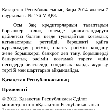
Қазақстан Республикасының Заңы 2014 жылғы 7
наурыздағы № 176-V ҚРЗ.
Осы Заң кредиторлардың талаптарын
борышкер толық көлемде қанағаттандыруға
қабілетсіз болған кезде туындайтын қоғамдық
қатынастарды реттейді, берешекті қайта
құрылымдау рәсімін, оңалту рәсімін қолдану
және борышкерді банкрот деп тану, борышкерді
банкроттық рәсімін қозғамай тарату үшін
негіздерді белгілейді, сондай-ақ оларды жүргізу
тәртібі мен шарттарын айқындайды.
Қазақстан Республикасының
Президенті
© 2012. Қазақстан Республикасы Әділет
министрлігінің «Қазақстан Республикасының
Заңнама және құқықтық ақпарат институты»