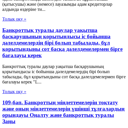
(қатысушы) және (немесе) лауазымды адам кредиторлар
алдында өздеріне ти...
Толық оқу »
Банкроттық туралы даулар уақытша
басқарушының қорытындысы іс бойынша
дәлелдемелердің бірі болып табылады, бұл
қорытындыны сот басқа дәлелдемелермен бірге
бағалауы керек
Банкроттық туралы даулар уақытша басқарушының
қорытындысы іс бойынша дәлелдемелердің бірі болып
табылады, бұл қорытындыны сот басқа дәлелдемелермен бірге
бағалауы керек "L...
Толық оқу »
109-бап. Банкроттың міндеттемелерін тоқтату
және оның міндеттемелерін үшінші тұлғалардың
орындауы Оңалту және банкроттық туралы
Заңы