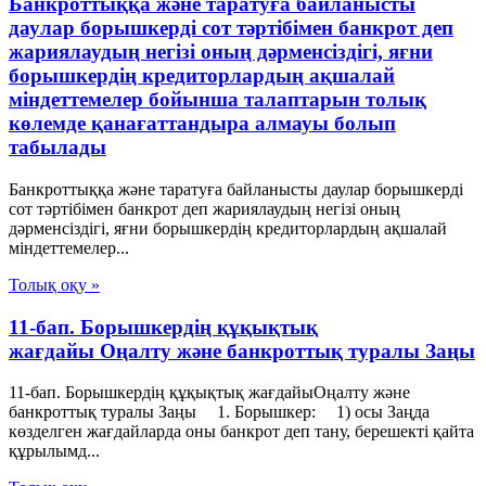
Банкроттыққа және таратуға байланысты
даулар борышкерді сот тәртібімен банкрот деп
жариялаудың негізі оның дәрменсіздігі, яғни
борышкердің кредиторлардың ақшалай
міндеттемелер бойынша талаптарын толық
көлемде қанағаттандыра алмауы болып
табылады
Банкроттыққа және таратуға байланысты даулар борышкерді
сот тәртібімен банкрот деп жариялаудың негізі оның
дәрменсіздігі, яғни борышкердің кредиторлардың ақшалай
міндеттемелер...
Толық оқу »
11-бап. Борышкердің құқықтық
жағдайы Оңалту және банкроттық туралы Заңы
11-бап. Борышкердің құқықтық жағдайыОңалту және
банкроттық туралы Заңы 1. Борышкер: 1) осы Заңда
көзделген жағдайларда оны банкрот деп тану, берешекті қайта
құрылымд...