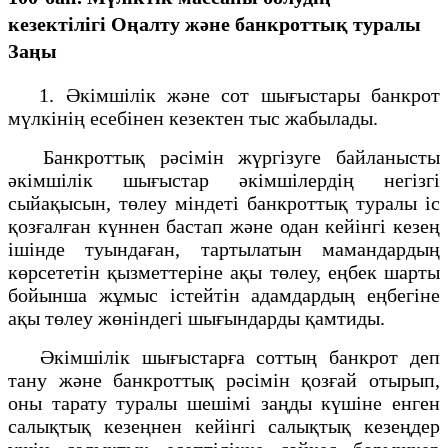
кезектілігі
Оңалту және банкроттық туралы
Заңы
1. Әкiмшiлiк және сот шығыстары банкрот
мүлкiнің есебiнен кезектен тыс жабылады.
Банкроттық рәсімін жүргізуге байланысты
әкiмшiлiк шығыстар әкімшілердің негізгі
сыйақысын, төлеу міндеті банкроттық туралы іс
қозғалған күннен бастап және одан кейінгі кезең
ішінде туындаған, тартылатын мамандардың
көрсететін қызметтеріне ақы төлеу, еңбек шарты
бойынша жұмыс істейтін адамдардың еңбегіне
ақы төлеу жөніндегі шығындарды қамтиды.
Әкімшілік шығыстарға соттың банкрот деп
тану және банкроттық рәсімін қозғай отырып,
оны тарату туралы шешімі заңды күшіне енген
салықтық кезеңнен кейінгі салықтық кезеңдер