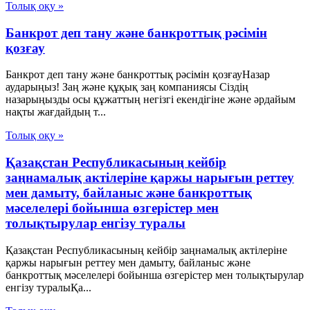
Толық оқу »
Банкрот деп тану және банкроттық рәсімін
қозғау
Банкрот деп тану және банкроттық рәсімін қозғауНазар
аударыңыз! Заң және құқық заң компаниясы Сіздің
назарыңызды осы құжаттың негізгі екендігіне және әрдайым
нақты жағдайдың т...
Толық оқу »
Қазақстан Республикасының кейбір
заңнамалық актілеріне қаржы нарығын реттеу
мен дамыту, байланыс және банкроттық
мәселелері бойынша өзгерістер мен
толықтырулар енгізу туралы
Қазақстан Республикасының кейбір заңнамалық актілеріне
қаржы нарығын реттеу мен дамыту, байланыс және
банкроттық мәселелері бойынша өзгерістер мен толықтырулар
енгізу туралыҚа...