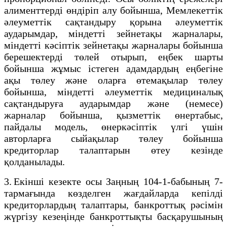
алименттердi өндiрiп алу бойынша, Мемлекеттiк
әлеуметтiк сақтандыру қорына әлеуметтiк
аударымдар, мiндеттi зейнетақы жарналары,
мiндеттi кәсiптiк зейнетақы жарналары бойынша
берешектердi төлей отырып, еңбек шарты
бойынша жұмыс iстеген адамдардың еңбегіне
ақы төлеу және оларға өтемақылар төлеу
бойынша, міндетті әлеуметтік медициналық
сақтандыруға аударымдар және (немесе)
жарналар бойынша, қызметтік өнертабыс,
пайдалы модель, өнеркәсіптік үлгі үшін
авторларға сыйақылар төлеу бойынша
кредиторлар талаптарын өтеу кезiнде
қолданылады.
3. Екінші кезекте осы Заңның 104-1-бабының 7-
тармағында көзделген жағдайларда кепілді
кредиторлардың талаптары, банкроттық рәсімін
жүргізу кезеңінде банкроттықты басқарушының