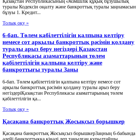
Қазақстан Республикасының Әкімшілік құқық бұзушылық
туралы Кодексін оңалту және банкроттық туралы заңнамасын
бұзуы 1. Кредит...
Толық оқу »
6-бап. Төлем қабілеттілігін қалпына келтіру
немесе сот арқылы банкроттық рәсімін қолдану
туралы арыз беру негіздері Қазақстан
Республикасы азаматтарының төлем
қабілеттілігін қалпына келтіру және
банкроттығы туралы Заңы
6-бап. Төлем қабілеттілігін қалпына келтіру немесе сот
арқылы банкроттық рәсімін қолдану туралы арыз беру
негіздеріҚазақстан Республикасы азаматтарының төлем
қабілеттілігін қа...
Толық оқу »
Қасақана банкроттық Жосықсыз борышкер
Қасақана банкроттық Жосықсыз борышкерЗаңның 6-бабында
әдейі банкроттыққа кінәлі деп танылған құрылтайшы