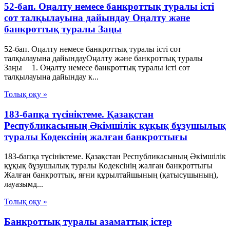
52-бап. Оңалту немесе банкроттық туралы істi
сот талқылауына дайындау Оңалту және
банкроттық туралы Заңы
52-бап. Оңалту немесе банкроттық туралы істi сот
талқылауына дайындауОңалту және банкроттық туралы
Заңы 1. Оңалту немесе банкроттық туралы iсті сот
талқылауына дайындау к...
Толық оқу »
183-бапқа түсініктеме. Қазақстан
Республикасының Әкімшілік құқық бұзушылық
туралы Кодексінің жалған банкроттығы
183-бапқа түсініктеме. Қазақстан Республикасының Әкімшілік
құқық бұзушылық туралы Кодексінің жалған банкроттығы
Жалған банкроттық, яғни құрылтайшының (қатысушының),
лауазымд...
Толық оқу »
Банкроттық туралы азаматтық істер