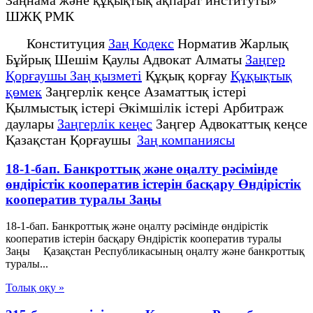
ШЖҚ РМК
Конституция
Заң Кодекс
Норматив Жарлық
Бұйрық Шешім Қаулы Адвокат Алматы
Заңгер
Қорғаушы Заң қызметі
Құқық қорғау
Құқықтық
қөмек
Заңгерлік кеңсе Азаматтық істері
Қылмыстық істері Әкімшілік істері Арбитраж
даулары
Заңгерлік кеңес
Заңгер Адвокаттық кеңсе
Қазақстан Қорғаушы
Заң компаниясы
18-1-бап. Банкроттық және оңалту рәсімінде
өндірістік кооператив iстерiн басқару Өндiрiстiк
кооператив туралы Заңы
18-1-бап. Банкроттық және оңалту рәсімінде өндірістік
кооператив iстерiн басқару Өндiрiстiк кооператив туралы
Заңы Қазақстан Республикасының оңалту және банкроттық
туралы...
Толық оқу »