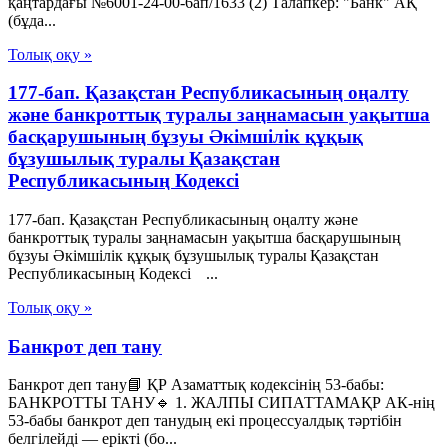
қаңтардағы №6001-24-00-6ап/1633 (2) Талапкер: "Банк" АҚ
(бұда...
Толық оқу »
177-бап. Қазақстан Республикасының оңалту
және банкроттық туралы заңнамасын уақытша
басқарушының бұзуы Әкімшілік құқық
бұзушылық туралы Қазақстан
Республикасының Кодексі
177-бап. Қазақстан Республикасының оңалту және
банкроттық туралы заңнамасын уақытша басқарушының
бұзуы Әкімшілік құқық бұзушылық туралы Қазақстан
Республикасының Кодексі ...
Толық оқу »
Банкрот деп тану
Банкрот деп тану📘 ҚР Азаматтық кодексінің 53-бабы:
БАНКРОТТЫ ТАНУ🔹 1. ЖАЛПЫ СИПАТТАМАҚР АК-нің
53-бабы банкрот деп танудың екі процессуалдық тәртібін
белгілейді — ерікті (бо...