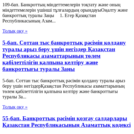
109-бап. Банкроттың міндеттемелерін тоқтату және оның
міндеттемелерін үшінші тұлғалардың орындауыОңалту және
банкроттық туралы Заңы 1. Егер Қазақстан
Республикасының Азам...
Толық оқу »
5-бап. Соттан тыс банкроттық рәсімін қолдану
туралы арыз беру үшін негіздер Қазақстан
Республикасы азаматтарының төлем
қабілеттілігін қалпына келтіру және
банкроттығы туралы Заңы
5-бап. Соттан тыс банкроттық рәсімін қолдану туралы арыз
беру үшін негіздерҚазақстан Республикасы азаматтарының
төлем қабілеттілігін қалпына келтіру және банкроттығы
туралы За...
Толық оқу »
55-бап. Банкроттық рәсімін қозғау салдарлары
Қазақстан Республикасының Азаматтық кодексi