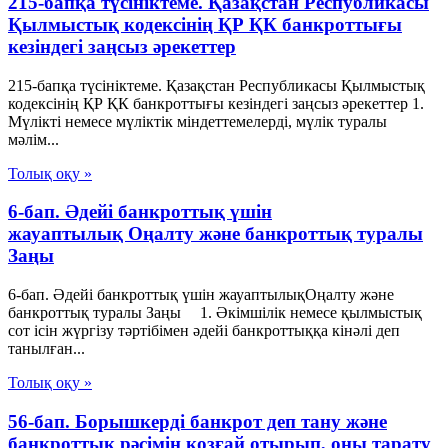
215-бапқа түсініктеме. Қазақстан Республикасы
Қылмыстық кодексінің ҚР ҚК банкроттығы
кезіндегі заңсыз әрекеттер
215-бапқа түсініктеме. Қазақстан Республикасы Қылмыстық
кодексінің ҚР ҚК банкроттығы кезіндегі заңсыз әрекеттер 1.
Мүлікті немесе мүліктік міндеттемелерді, мүлік туралы
мәлім...
Толық оқу »
6-бап. Әдейі банкроттық үшін
жауаптылық Оңалту және банкроттық туралы
Заңы
6-бап. Әдейі банкроттық үшін жауаптылықОңалту және
банкроттық туралы Заңы 1. Әкімшілік немесе қылмыстық
сот ісін жүргізу тәртібімен әдейі банкроттыққа кінәлі деп
танылған...
Толық оқу »
56-бап. Борышкердi банкрот деп тану және
банкроттық рәсімін қозғай отырып, оны тарату