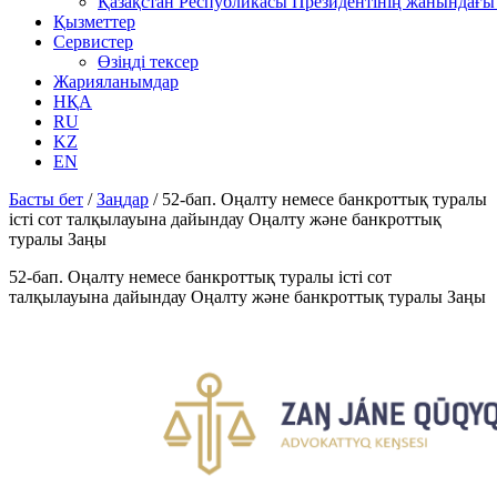
Қазақстан Республикасы Президентінің жанындағы 
Қызметтер
Сервистер
Өзіңді тексер
Жарияланымдар
НҚА
RU
KZ
EN
Басты бет
/
Заңдар
/
52-бап. Оңалту немесе банкроттық туралы
істi сот талқылауына дайындау Оңалту және банкроттық
туралы Заңы
52-бап. Оңалту немесе банкроттық туралы істi сот
талқылауына дайындау Оңалту және банкроттық туралы Заңы