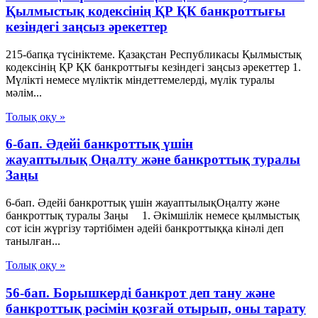
Қылмыстық кодексінің ҚР ҚК банкроттығы
кезіндегі заңсыз әрекеттер
215-бапқа түсініктеме. Қазақстан Республикасы Қылмыстық
кодексінің ҚР ҚК банкроттығы кезіндегі заңсыз әрекеттер 1.
Мүлікті немесе мүліктік міндеттемелерді, мүлік туралы
мәлім...
Толық оқу »
6-бап. Әдейі банкроттық үшін
жауаптылық Оңалту және банкроттық туралы
Заңы
6-бап. Әдейі банкроттық үшін жауаптылықОңалту және
банкроттық туралы Заңы 1. Әкімшілік немесе қылмыстық
сот ісін жүргізу тәртібімен әдейі банкроттыққа кінәлі деп
танылған...
Толық оқу »
56-бап. Борышкердi банкрот деп тану және
банкроттық рәсімін қозғай отырып, оны тарату