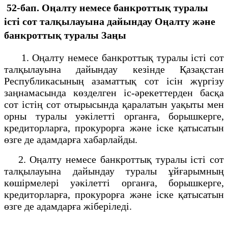
52-бап. Оңалту немесе банкроттық туралы
істi сот талқылауына дайындау
Оңалту және
банкроттық туралы Заңы
1. Оңалту немесе банкроттық туралы iсті сот
талқылауына дайындау кезiнде Қазақстан
Республикасының азаматтық сот ісін жүргізу
заңнамасында көзделген іс-әрекеттерден басқа
сот iстiң сот отырысында қаралатын уақыты мен
орны туралы уәкілетті органға, борышкерге,
кредиторларға, прокурорға және iске қатысатын
өзге де адамдарға хабарлайды.
2. Оңалту немесе банкроттық туралы iсті сот
талқылауына дайындау туралы ұйғарымның
көшірмелері уәкілетті органға, борышкерге,
кредиторларға, прокурорға және іске қатысатын
өзге де адамдарға жіберіледі.