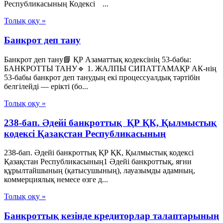
Республикасының Кодексі ...
Толық оқу »
Банкрот деп тану
Банкрот деп тану📘 ҚР Азаматтық кодексінің 53-бабы:
БАНКРОТТЫ ТАНУ🔹 1. ЖАЛПЫ СИПАТТАМАҚР АК-нің
53-бабы банкрот деп танудың екі процессуалдық тәртібін
белгілейді — ерікті (бо...
Толық оқу »
238-бап. Әдейi банкроттық ҚР ҚК, Қылмыстық
кодексi Қазақстан Республикасының
238-бап. Әдейi банкроттық ҚР ҚК, Қылмыстық кодексi
Қазақстан Республикасының1 Әдейі банкроттық, яғни
құрылтайшының (қатысушының), лауазымды адамның,
коммерциялық немесе өзге д...
Толық оқу »
Банкроттық кезінде кредиторлар талаптарының