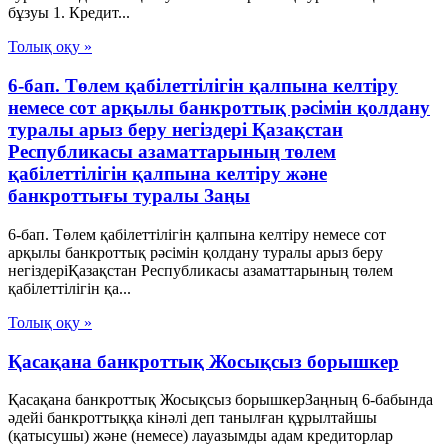
бұзуы 1. Кредит...
Толық оқу »
6-бап. Төлем қабілеттілігін қалпына келтіру
немесе сот арқылы банкроттық рәсімін қолдану
туралы арыз беру негіздері Қазақстан
Республикасы азаматтарының төлем
қабілеттілігін қалпына келтіру және
банкроттығы туралы Заңы
6-бап. Төлем қабілеттілігін қалпына келтіру немесе сот
арқылы банкроттық рәсімін қолдану туралы арыз беру
негіздеріҚазақстан Республикасы азаматтарының төлем
қабілеттілігін қа...
Толық оқу »
Қасақана банкроттық Жосықсыз борышкер
Қасақана банкроттық Жосықсыз борышкерЗаңның 6-бабында
әдейі банкроттыққа кінәлі деп танылған құрылтайшы
(қатысушы) және (немесе) лауазымды адам кредиторлар