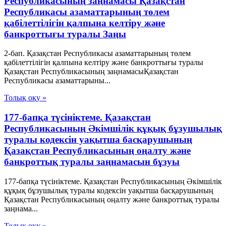
Республикасының заңнамасы Қазақстан
Республикасы азаматтарының төлем
қабілеттілігін қалпына келтіру және
банкроттығы туралы Заңы
2-бап. Қазақстан Республикасы азаматтарының төлем
қабілеттілігін қалпына келтіру және банкроттығы туралы
Қазақстан Республикасының заңнамасыҚазақстан
Республикасы азаматтарыны...
Толық оқу »
177-бапқа түсініктеме. Қазақстан
Республикасының Әкімшілік құқық бұзушылық
туралы кодексін уақытша басқарушының
Қазақстан Республикасының оңалту және
банкроттық туралы заңнамасын бұзуы
177-бапқа түсініктеме. Қазақстан Республикасының Әкімшілік
құқық бұзушылық туралы кодексін уақытша басқарушының
Қазақстан Республикасының оңалту және банкроттық туралы
заңнама...
Толық оқу »