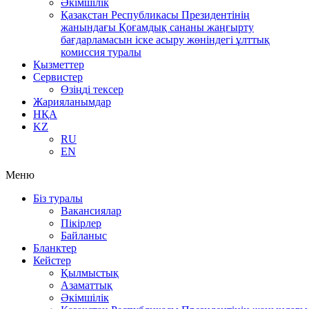
Әкімшілік
Қазақстан Республикасы Президентінің
жанындағы Қоғамдық сананы жаңғырту
бағдарламасын іске асыру жөніндегі ұлттық
комиссия туралы
Қызметтер
Сервистер
Өзіңді тексер
Жарияланымдар
НҚА
KZ
RU
EN
Меню
Біз туралы
Вакансиялар
Пікірлер
Байланыс
Бланктер
Кейстер
Қылмыстық
Азаматтық
Әкімшілік