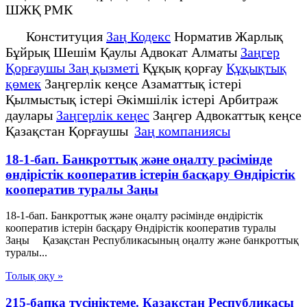
ШЖҚ РМК
Конституция
Заң Кодекс
Норматив Жарлық
Бұйрық Шешім Қаулы Адвокат Алматы
Заңгер
Қорғаушы Заң қызметі
Құқық қорғау
Құқықтық
қөмек
Заңгерлік кеңсе Азаматтық істері
Қылмыстық істері Әкімшілік істері Арбитраж
даулары
Заңгерлік кеңес
Заңгер Адвокаттық кеңсе
Қазақстан Қорғаушы
Заң компаниясы
18-1-бап. Банкроттық және оңалту рәсімінде
өндірістік кооператив iстерiн басқару Өндiрiстiк
кооператив туралы Заңы
18-1-бап. Банкроттық және оңалту рәсімінде өндірістік
кооператив iстерiн басқару Өндiрiстiк кооператив туралы
Заңы Қазақстан Республикасының оңалту және банкроттық
туралы...
Толық оқу »
215-бапқа түсініктеме. Қазақстан Республикасы