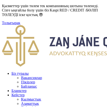
Қызметтер үшін төлем тек компанияның шотына төленеді.
Сізге ыңғайлы болу үшін біз Kaspi RED / CREDIT /БӨЛІП
ТӨЛЕУДІ іске қостық 😎
Толығырақ
Біз туралы
Вакансиялар
Пікірлер
Байланыс
Бланктер
Кейстер
Қылмыстық
Азаматтық