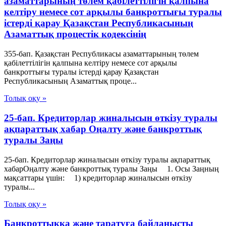
азаматтарының төлем қабілеттілігін қалпына
келтіру немесе сот арқылы банкроттығы туралы
істерді қарау Қазақстан Республикасының
Азаматтық процестік кодексінің
355-бап. Қазақстан Республикасы азаматтарының төлем
қабілеттілігін қалпына келтіру немесе сот арқылы
банкроттығы туралы істерді қарау Қазақстан
Республикасының Азаматтық проце...
Толық оқу »
25-бап. Кредиторлар жиналысын өткізу туралы
ақпараттық хабар Оңалту және банкроттық
туралы Заңы
25-бап. Кредиторлар жиналысын өткізу туралы ақпараттық
хабарОңалту және банкроттық туралы Заңы 1. Осы Заңның
мақсаттары үшін: 1) кредиторлар жиналысын өткізу
туралы...
Толық оқу »
Банкроттыққа және таратуға байланысты