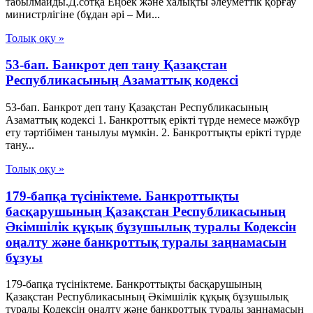
табылмайды.Д.сотқа Еңбек және халықты әлеуметтік қорғау
министрлігіне (бұдан әрі – Ми...
Толық оқу »
53-бап. Банкрот деп тану Қазақстан
Республикасының Азаматтық кодексi
53-бап. Банкрот деп тану Қазақстан Республикасының
Азаматтық кодексi 1. Банкроттық ерiктi түрде немесе мәжбүр
ету тәртiбiмен танылуы мүмкiн. 2. Банкроттықты ерiктi түрде
тану...
Толық оқу »
179-бапқа түсініктеме. Банкроттықты
басқарушының Қазақстан Республикасының
Әкімшілік құқық бұзушылық туралы Кодексін
оңалту және банкроттық туралы заңнамасын
бұзуы
179-бапқа түсініктеме. Банкроттықты басқарушының
Қазақстан Республикасының Әкімшілік құқық бұзушылық
туралы Кодексін оңалту және банкроттық туралы заңнамасын