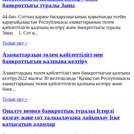
банкроттығы туралы Заңы
44-бап. Соттың қаржы басқарушысының қорытынды есебін
қарауыҚазақстан Республикасы азаматтарының төлем
қабілеттілігін қалпына келтіру және банкроттығы туралы
Заңы 1. Сот қ...
Толық оқу »
Азаматтардың төлем қабілеттілігі мен
банкроттығын қалпына келтіру
Азаматтардың төлем қабілеттілігі мен банкроттығын қалпына
келтіру2022 жылғы 30 желтоқсанда "Қазақстан Республикасы
азаматтарының төлем қабілеттілігін қалпына келтіру және
банк...
Толық оқу »
Оңалту немесе банкроттық туралы Істерді
қозғау және сот талқылауына дайындау Іске
қатысатын адамдар