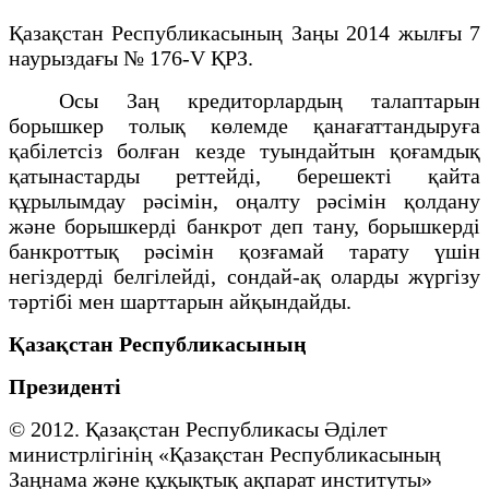
Қазақстан Республикасының Заңы 2014 жылғы 7
наурыздағы № 176-V ҚРЗ.
Осы Заң кредиторлардың талаптарын
борышкер толық көлемде қанағаттандыруға
қабілетсіз болған кезде туындайтын қоғамдық
қатынастарды реттейді, берешекті қайта
құрылымдау рәсімін, оңалту рәсімін қолдану
және борышкерді банкрот деп тану, борышкерді
банкроттық рәсімін қозғамай тарату үшін
негіздерді белгілейді, сондай-ақ оларды жүргізу
тәртібі мен шарттарын айқындайды.
Қазақстан Республикасының
Президенті
© 2012. Қазақстан Республикасы Әділет
министрлігінің «Қазақстан Республикасының
Заңнама және құқықтық ақпарат институты»