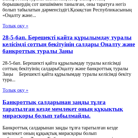
борышкердiң сот шешiмiмен танылған, оны таратуға негiз
болып табылатын дәрменсiздiгi.Қазақстан Республикасының
«Оңалту және...
Толық оқу »
28-5-бап. Берешекті қайта құрылымдау туралы
келісімді соттың бекітуінің салдары Оңалту және
банкроттық туралы Заңы
28-5-бап. Берешекті қайта құрылымдау туралы келісімді
соттың бекітуінің салдарыОңалту және банкроттық туралы
Заңы Берешекті қайта құрылымдау туралы келісімді бекіту
тура...
Толық оқу »
Банкроттық салдарынан заңды тұлға
таратылған кезде мемлекет оның құқықтық
мирасқоры болып табылмайды.
Банкроттық салдарынан заңды тұлға таратылған кезде
мемлекет оның құқықтық мирасқоры болып