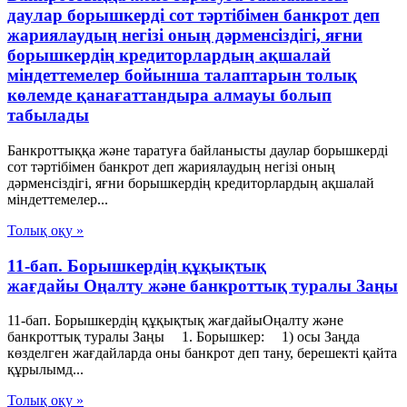
даулар борышкерді сот тәртібімен банкрот деп
жариялаудың негізі оның дәрменсіздігі, яғни
борышкердің кредиторлардың ақшалай
міндеттемелер бойынша талаптарын толық
көлемде қанағаттандыра алмауы болып
табылады
Банкроттыққа және таратуға байланысты даулар борышкерді
сот тәртібімен банкрот деп жариялаудың негізі оның
дәрменсіздігі, яғни борышкердің кредиторлардың ақшалай
міндеттемелер...
Толық оқу »
11-бап. Борышкердің құқықтық
жағдайы Оңалту және банкроттық туралы Заңы
11-бап. Борышкердің құқықтық жағдайыОңалту және
банкроттық туралы Заңы 1. Борышкер: 1) осы Заңда
көзделген жағдайларда оны банкрот деп тану, берешекті қайта
құрылымд...
Толық оқу »