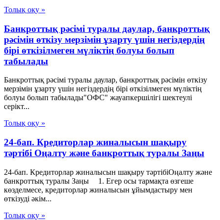
Толық оқу »
Банкроттық рәсімі туралы даулар, банкроттық
рәсімін өткізу мерзімін ұзарту үшін негіздердің
бірі өткізілмеген мүліктің болуы болып
табылады
Банкроттық рәсімі туралы даулар, банкроттық рәсімін өткізу
мерзімін ұзарту үшін негіздердің бірі өткізілмеген мүліктің
болуы болып табылады"ОФС" жауапкершілігі шектеулі
серікт...
Толық оқу »
24-бап. Кредиторлар жиналысын шақыру
тәртібі Оңалту және банкроттық туралы Заңы
24-бап. Кредиторлар жиналысын шақыру тәртібіОңалту және
банкроттық туралы Заңы 1. Егер осы тармақта өзгеше
көзделмесе, кредиторлар жиналысын ұйымдастыру мен
өткізуді әкім...
Толық оқу »