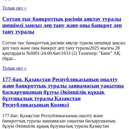
Толық оқу »
Соттан тыс банкроттық рәсімін аяқтау туралы
шешімді заңсыз деп тану және оны банкрот деп
тану туралы
Соттан тыс банкроттық рәсімін аяқтау туралы шешімді заңсыз
деп тану және оны банкрот деп тану туралы2025 жылғы 28
қаңтардағы №6001-24-00-6ап/1633 (2) Талапкер: "Банк" АҚ
(бұда...
Толық оқу »
177-бап. Қазақстан Республикасының оңалту
және банкроттық туралы заңнамасын уақытша
басқарушының бұзуы Әкімшілік құқық
бұзушылық туралы Қазақстан
Республикасының Кодексі
177-бап. Қазақстан Республикасының оңалту және
банкроттық туралы заңнамасын уақытша басқарушының
бұзуы Әкімшілік құқық бұзушылық туралы Қазақстан