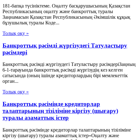
181-бапқа түсініктеме. Оңалту басқарушысының Қазақстан
Республикасының оңалту және банкроттық туралы
Заңнамасын Қазақстан Республикасының Әкімшілік құқық
бұзушылық туралы Коде...
Толық оқу »
Банкроттық рәсімді жүргізудегі Татуластыру
рәсімдері
Банкроттық рәсімді жүргізудегі Татуластыру рәсімдеріЗаңның
6-1-тарауында банкроттық рәсімді жүргізудің кез келген
сатысында (оның ішінде кредиторлардың бірі мемлекеттік
орган...
Толық оқу »
Банкроттық рәсімінде кредиторлар
талаптарының тізіліміне кіргізу (шығару)
туралы азаматтық істер
Банкроттық рәсімінде кредиторлар талаптарының тізіліміне
кіргізу (шығару) туралы азаматтық істер«Оңалту және