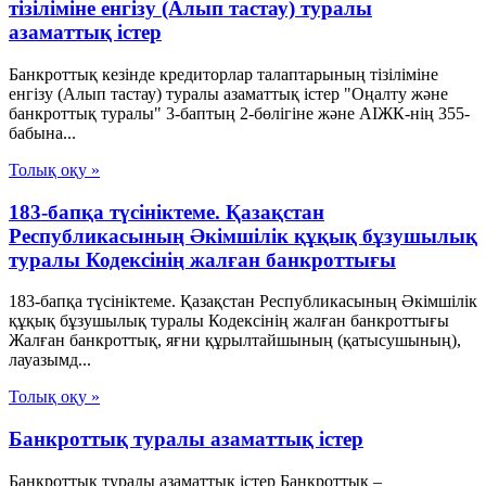
тізіліміне енгізу (Алып тастау) туралы
азаматтық істер
Банкроттық кезінде кредиторлар талаптарының тізіліміне
енгізу (Алып тастау) туралы азаматтық істер "Оңалту және
банкроттық туралы" 3-баптың 2-бөлігіне және АІЖК-нің 355-
бабына...
Толық оқу »
183-бапқа түсініктеме. Қазақстан
Республикасының Әкімшілік құқық бұзушылық
туралы Кодексінің жалған банкроттығы
183-бапқа түсініктеме. Қазақстан Республикасының Әкімшілік
құқық бұзушылық туралы Кодексінің жалған банкроттығы
Жалған банкроттық, яғни құрылтайшының (қатысушының),
лауазымд...
Толық оқу »
Банкроттық туралы азаматтық істер
Банкроттық туралы азаматтық істер Банкроттық –