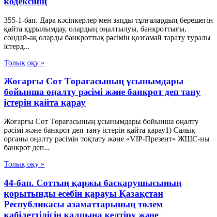
кодексінің
355-1-бап. Дара кәсіпкерлер мен заңды тұлғалардың берешегін
қайта құрылымдау, олардың оңалтылуы, банкроттығы,
сондай-ақ оларды банкроттық рәсімін қозғамай тарату туралы
істерд...
Толық оқу »
Жоғарғы Сот Төрағасының ұсынымдары
бойынша оңалту рәсімі және банкрот деп тану
істерін қайта қарау
Жоғарғы Сот Төрағасының ұсынымдары бойынша оңалту
рәсімі және банкрот деп тану істерін қайта қарау1) Салық
органы оңалту рәсімін тоқтату және «VIP-Презент» ЖШС-ны
банкрот деп...
Толық оқу »
44-бап. Соттың қаржы басқарушысының
қорытынды есебін қарауы Қазақстан
Республикасы азаматтарының төлем
қабілеттілігін қалпына келтіру және