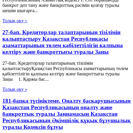
банкрот деп тану және банкроттық рәсімін қозғау туралы
шешім шығарға...
Толық оқу »
27-бап. Кредиторлар талаптарының тізілімін
қалыптастыру Қазақстан Республикасы
азаматтарының төлем қабілеттілігін қалпына
келтіру және банкроттығы туралы Заңы
27-бап. Кредиторлар талаптарының тізілімін
қалыптастыруҚазақстан Республикасы азаматтарының төлем
қабілеттілігін қалпына келтіру және банкроттығы туралы
Заңы 1. Қаржы бас...
Толық оқу »
181-бапқа түсініктеме. Оңалту басқарушысының
Қазақстан Республикасының оңалту және
банкроттық туралы Заңнамасын Қазақстан
Республикасының Әкімшілік құқық бұзушылық
туралы Кодексін бұзуы