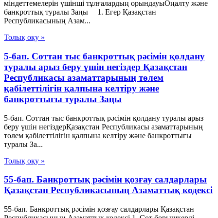
міндеттемелерін үшінші тұлғалардың орындауыОңалту және
банкроттық туралы Заңы 1. Егер Қазақстан
Республикасының Азам...
Толық оқу »
5-бап. Соттан тыс банкроттық рәсімін қолдану
туралы арыз беру үшін негіздер Қазақстан
Республикасы азаматтарының төлем
қабілеттілігін қалпына келтіру және
банкроттығы туралы Заңы
5-бап. Соттан тыс банкроттық рәсімін қолдану туралы арыз
беру үшін негіздерҚазақстан Республикасы азаматтарының
төлем қабілеттілігін қалпына келтіру және банкроттығы
туралы За...
Толық оқу »
55-бап. Банкроттық рәсімін қозғау салдарлары
Қазақстан Республикасының Азаматтық кодексi
55-бап. Банкроттық рәсімін қозғау салдарлары Қазақстан
Республикасының Азаматтық кодексi 1. Сот борышкерді