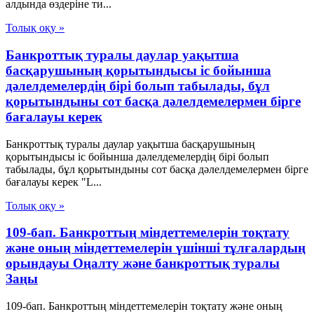
алдында өздеріне ти...
Толық оқу »
Банкроттық туралы даулар уақытша
басқарушының қорытындысы іс бойынша
дәлелдемелердің бірі болып табылады, бұл
қорытындыны сот басқа дәлелдемелермен бірге
бағалауы керек
Банкроттық туралы даулар уақытша басқарушының
қорытындысы іс бойынша дәлелдемелердің бірі болып
табылады, бұл қорытындыны сот басқа дәлелдемелермен бірге
бағалауы керек "L...
Толық оқу »
109-бап. Банкроттың міндеттемелерін тоқтату
және оның міндеттемелерін үшінші тұлғалардың
орындауы Оңалту және банкроттық туралы
Заңы
109-бап. Банкроттың міндеттемелерін тоқтату және оның