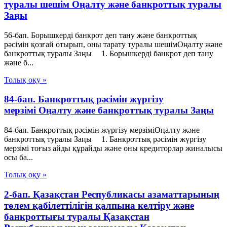
туралы шешiм Оңалту және банкроттық туралы
Заңы
56-бап. Борышкердi банкрот деп тану және банкроттық
рәсімін қозғай отырып, оны тарату туралы шешiмОңалту және
банкроттық туралы Заңы 1. Борышкерді банкрот деп тану
және б...
Толық оқу »
84-бап. Банкроттық рәсімін жүргізу
мерзімі Оңалту және банкроттық туралы Заңы
84-бап. Банкроттық рәсімін жүргізу мерзіміОңалту және
банкроттық туралы Заңы 1. Банкроттық рәсімін жүргізу
мерзімі тоғыз айды құрайды және оны кредиторлар жиналысы
осы ба...
Толық оқу »
2-бап. Қазақстан Республикасы азаматтарының
төлем қабілеттілігін қалпына келтіру және
банкроттығы туралы Қазақстан