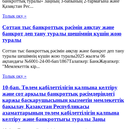
банкроттық туралы» Заңның 3-бабының 2-тармағына және
Қазақстан Рес...
Толық оқу »
Соттан тыс банкроттық рәсімін аяқтау және
банкрот деп тану туралы шешімнің күшін жою
туралы
Соттан тыс банкроттық рәсімін аяқтау және банкрот деп тану
туралы шешімнің күшін жою туралы2025 жылғы 06
ақпандағы №6001-24-00-6ап/1867Талапкер: БанкЖауапкер:
"Мемлекеттік кір...
Толық оқу »
10-бап. Төлем қабілеттілігін қалпына келтіру
және сот арқылы банкроттық рәсімдеріндегі
қаржы басқарушысының қызметін мемлекеттік
бақылау Қазақстан Республикасы
азаматтарының төлем қабілеттілігін қалпына
келтіру және банкроттығы туралы Заңы