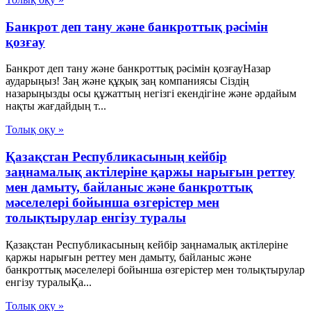
Банкрот деп тану және банкроттық рәсімін
қозғау
Банкрот деп тану және банкроттық рәсімін қозғауНазар
аударыңыз! Заң және құқық заң компаниясы Сіздің
назарыңызды осы құжаттың негізгі екендігіне және әрдайым
нақты жағдайдың т...
Толық оқу »
Қазақстан Республикасының кейбір
заңнамалық актілеріне қаржы нарығын реттеу
мен дамыту, байланыс және банкроттық
мәселелері бойынша өзгерістер мен
толықтырулар енгізу туралы
Қазақстан Республикасының кейбір заңнамалық актілеріне
қаржы нарығын реттеу мен дамыту, байланыс және
банкроттық мәселелері бойынша өзгерістер мен толықтырулар
енгізу туралыҚа...
Толық оқу »