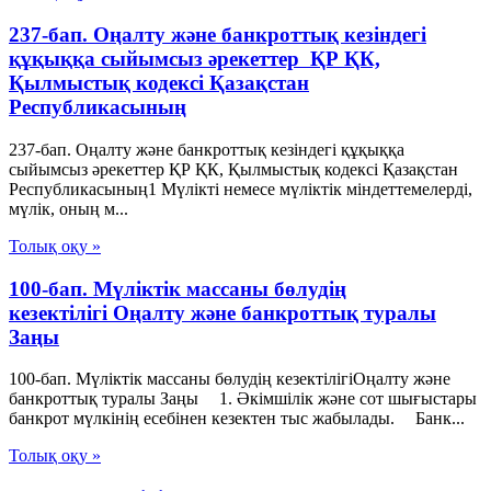
237-бап. Оңалту және банкроттық кезіндегі
құқыққа сыйымсыз әрекеттер ҚР ҚК,
Қылмыстық кодексi Қазақстан
Республикасының
237-бап. Оңалту және банкроттық кезіндегі құқыққа
сыйымсыз әрекеттер ҚР ҚК, Қылмыстық кодексi Қазақстан
Республикасының1 Мүлiктi немесе мүлiктiк мiндеттемелердi,
мүлiк, оның м...
Толық оқу »
100-бап. Мүліктік массаны бөлудің
кезектілігі Оңалту және банкроттық туралы
Заңы
100-бап. Мүліктік массаны бөлудің кезектілігіОңалту және
банкроттық туралы Заңы 1. Әкiмшiлiк және сот шығыстары
банкрот мүлкiнің есебiнен кезектен тыс жабылады. Банк...
Толық оқу »