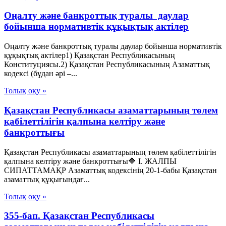
Оңалту және банкроттық туралы даулар
бойынша нормативтік құқықтық актілер
Оңалту және банкроттық туралы даулар бойынша нормативтік
құқықтық актілер1) Қазақстан Республикасының
Конституциясы.2) Қазақстан Республикасының Азаматтық
кодексі (бұдан әрі –...
Толық оқу »
Қазақстан Республикасы азаматтарының төлем
қабілеттілігін қалпына келтіру және
банкроттығы
Қазақстан Республикасы азаматтарының төлем қабілеттілігін
қалпына келтіру және банкроттығы🔷 I. ЖАЛПЫ
СИПАТТАМАҚР Азаматтық кодексінің 20-1-бабы Қазақстан
азаматтық құқығындағ...
Толық оқу »
355-бап. Қазақстан Республикасы