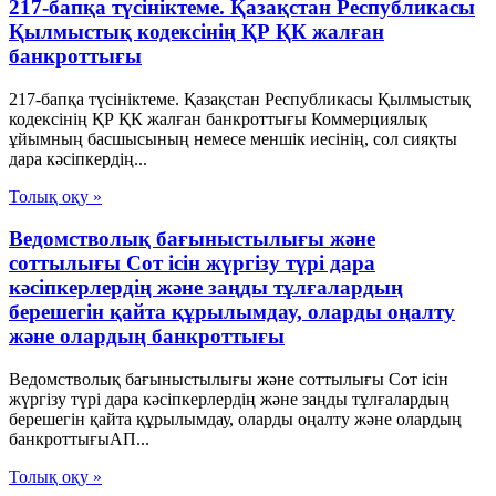
217-бапқа түсініктеме. Қазақстан Республикасы
Қылмыстық кодексінің ҚР ҚК жалған
банкроттығы
217-бапқа түсініктеме. Қазақстан Республикасы Қылмыстық
кодексінің ҚР ҚК жалған банкроттығы Коммерциялық
ұйымның басшысының немесе меншік иесінің, сол сияқты
дара кәсіпкердің...
Толық оқу »
Ведомстволық бағыныстылығы және
соттылығы Сот ісін жүргізу түрі дара
кәсіпкерлердің және заңды тұлғалардың
берешегін қайта құрылымдау, оларды оңалту
және олардың банкроттығы
Ведомстволық бағыныстылығы және соттылығы Сот ісін
жүргізу түрі дара кәсіпкерлердің және заңды тұлғалардың
берешегін қайта құрылымдау, оларды оңалту және олардың
банкроттығыАП...
Толық оқу »