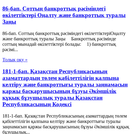
86-бап. Соттың банкроттық рәсіміндегі
өкiлеттiктерi Оңалту және банкроттық туралы
Заңы
86-бап. Соттың банкроттық рәсіміндегі өкiлеттiктерiОңалту
және банкроттық туралы Заңы Банкроттық рәсімінде
соттың мынадай өкiлеттiктерi болады: 1) банкроттық
рәсімі...
Толық оқу »
181-1-бап. Қазақстан Республикасының
азаматтардың төлем қабілеттілігін қалпына
келтіру және банкроттығы туралы заңнамасын
қаржы басқарушысының бұзуы Әкімшілік
құқық бұзушылық туралы Қазақстан
Республикасының Кодексі
181-1-бап. Қазақстан Республикасының азаматтардың төлем
қабілеттілігін қалпына келтіру және банкроттығы туралы
заңнамасын қаржы басқарушысының бұзуы Әкімшілік құқық
бұзушылық...