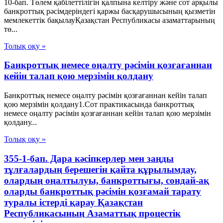
10-бап. Төлем қабілеттілігін қалпына келтіру және сот арқылы
банкроттық рәсімдеріндегі қаржы басқарушысының қызметін
мемлекеттік бақылауҚазақстан Республикасы азаматтарының
тө...
Толық оқу »
Банкроттық немесе оңалту рәсімін қозғағаннан
кейін талап қою мерзімін қолдану
Банкроттық немесе оңалту рәсімін қозғағаннан кейін талап
қою мерзімін қолдану1.Сот практикасында банкроттық
немесе оңалту рәсімін қозғағаннан кейін талап қою мерзімін
қолдану...
Толық оқу »
355-1-бап. Дара кәсіпкерлер мен заңды
тұлғалардың берешегін қайта құрылымдау,
олардың оңалтылуы, банкроттығы, сондай-ақ
оларды банкроттық рәсімін қозғамай тарату
туралы істерді қарау Қазақстан
Республикасының Азаматтық процестік