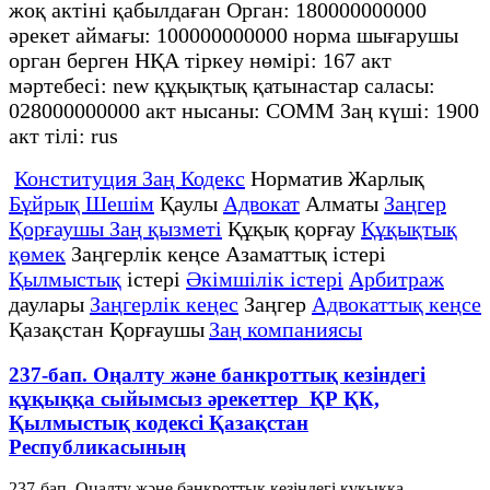
жоқ актіні қабылдаған Орган: 180000000000
әрекет аймағы: 100000000000 норма шығарушы
орган берген НҚА тіркеу нөмірі: 167 акт
мәртебесі: new құқықтық қатынастар саласы:
028000000000 акт нысаны: COMM Заң күші: 1900
акт тілі: rus
Конституция Заң Кодекс
Норматив Жарлық
Бұйрық Шешім
Қаулы
Адвокат
Алматы
Заңгер
Қорғаушы Заң қызметі
Құқық қорғау
Құқықтық
қөмек
Заңгерлік кеңсе Азаматтық істері
Қылмыстық
істері
Әкімшілік істері
Арбитраж
даулары
Заңгерлік кеңес
Заңгер
Адвокаттық кеңсе
Қазақстан Қорғаушы
Заң компаниясы
237-бап. Оңалту және банкроттық кезіндегі
құқыққа сыйымсыз әрекеттер ҚР ҚК,
Қылмыстық кодексi Қазақстан
Республикасының
237-бап. Оңалту және банкроттық кезіндегі құқыққа