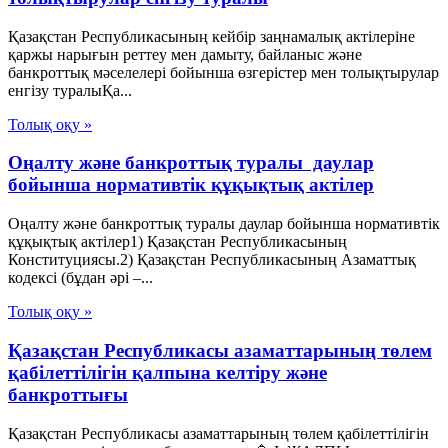
Қазақстан Республикасының кейбір заңнамалық актілеріне
қаржы нарығын реттеу мен дамыту, байланыс және
банкроттық мәселелері бойынша өзгерістер мен толықтырулар
енгізу туралыҚа...
Толық оқу »
Оңалту және банкроттық туралы даулар
бойынша нормативтік құқықтық актілер
Оңалту және банкроттық туралы даулар бойынша нормативтік
құқықтық актілер1) Қазақстан Республикасының
Конституциясы.2) Қазақстан Республикасының Азаматтық
кодексі (бұдан әрі –...
Толық оқу »
Қазақстан Республикасы азаматтарының төлем
қабілеттілігін қалпына келтіру және
банкроттығы
Қазақстан Республикасы азаматтарының төлем қабілеттілігін