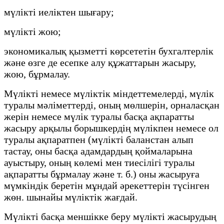
мүлікті иеліктен шығару;
мүлікті жою;
экономикалық қызметті көрсететін бухгалтерлік
және өзге де есепке алу құжаттарын жасыру,
жою, бұрмалау.
Мүлікті немесе мүліктік міндеттемелерді, мүлік
туралы мәліметтерді, оның мөлшерін, орналасқан
жерін немесе мүлік туралы басқа ақпаратты
жасыру арқылы борышкердің мүлікпен немесе ол
туралы ақпаратпен (мүлікті баланстан алып
тастау, оны басқа адамдардың қоймаларына
ауыстыру, оның көлемі мен тиесілігі туралы
ақпаратты бұрмалау және т. б.) оны жасыруға
мүмкіндік беретін мұндай әрекеттерін түсінген
жөн. шынайы мүліктік жағдай.
Мүлікті басқа меншікке беру мүлікті жасырудың