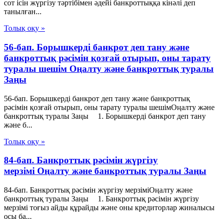
сот ісін жүргізу тәртібімен әдейі банкроттыққа кінәлі деп
танылған...
Толық оқу »
56-бап. Борышкердi банкрот деп тану және
банкроттық рәсімін қозғай отырып, оны тарату
туралы шешiм Оңалту және банкроттық туралы
Заңы
56-бап. Борышкердi банкрот деп тану және банкроттық
рәсімін қозғай отырып, оны тарату туралы шешiмОңалту және
банкроттық туралы Заңы 1. Борышкерді банкрот деп тану
және б...
Толық оқу »
84-бап. Банкроттық рәсімін жүргізу
мерзімі Оңалту және банкроттық туралы Заңы
84-бап. Банкроттық рәсімін жүргізу мерзіміОңалту және
банкроттық туралы Заңы 1. Банкроттық рәсімін жүргізу
мерзімі тоғыз айды құрайды және оны кредиторлар жиналысы
осы ба...