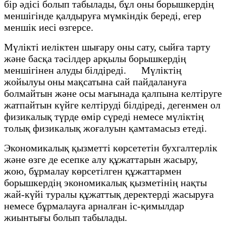
бір әдісі болып табылады, бұл оны борышкердің
меншігінде қалдыруға мүмкіндік береді, егер
меншік иесі өзгерсе.
Мүлікті иеліктен шығару оны сату, сыйға тарту
және басқа тәсілдер арқылы борышкердің
меншігінен алуды білдіреді. Мүліктің
жойылуы оны мақсатына сай пайдалануға
болмайтын және осы мағынада қалпына келтіруге
жатпайтын күйге келтіруді білдіреді, дегенмен ол
физикалық түрде өмір сүреді немесе мүліктің
толық физикалық жоғалуын қамтамасыз етеді.
Экономикалық қызметті көрсететін бухгалтерлік
және өзге де есепке алу құжаттарын жасыру,
жою, бұрмалау көрсетілген құжаттармен
борышкердің экономикалық қызметінің нақты
жай-күйі туралы құжаттық деректерді жасыруға
немесе бұрмалауға арналған іс-қимылдар
жиынтығы болып табылады.