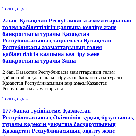
Толық оқу »
2-бап. Қазақстан Республикасы азаматтарының
төлем қабілеттілігін қалпына келтіру және
банкроттығы туралы Қазақстан
Республикасының заңнамасы Қазақстан
Республикасы азаматтарының төлем
қабілеттілігін қалпына келтіру және
банкроттығы туралы Заңы
2-бап. Қазақстан Республикасы азаматтарының төлем
қабілеттілігін қалпына келтіру және банкроттығы туралы
Қазақстан Республикасының заңнамасыҚазақстан
Республикасы азаматтарыны...
Толық оқу »
177-бапқа түсініктеме. Қазақстан
Республикасының Әкімшілік құқық бұзушылық
туралы кодексін уақытша басқарушының
Қазақстан Республикасының оңалту және