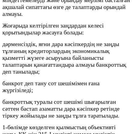
ақшалай сипаттағы өзге де талаптарды орындай
алмауы.
Жоғарыда келтірілген заңдардан келесі
қорытындылар жасауға болады:
дәрменсіздік, яғни дара кәсіпкердің не заңды
тұлғаның кредиторлардың экономикалық
қызметті жүзеге асыруына байланысты
талаптарын қанағаттандыра алмауы банкроттық
деп танылады;
банкрот деп тану сот шешімімен ғана
жүргізіледі;
банкроттық туралы сот шешімі шығарылған
сәттен бастап азаматты дара кәсіпкер ретінде
тіркеу жойылады не заңды тұлға таратылады.
1-бөлімде көзделген қылмыстың объективті
жағы. ҚК-нің 215-І мүлікті немесе мүліктік