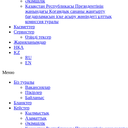
Әкімшілік
Қазақстан Республикасы Президентінің
жанындағы Қоғамдық сананы жаңғырту
бағдарламасын іске асыру жөніндегі ұлттық
комиссия туралы
Қызметтер
Сервистер
Өзіңді тексер
Жарияланымдар
НҚА
KZ
RU
EN
Меню
Біз туралы
Вакансиялар
Пікірлер
Байланыс
Бланктер
Кейстер
Қылмыстық
Азаматтық
Әкімшілік