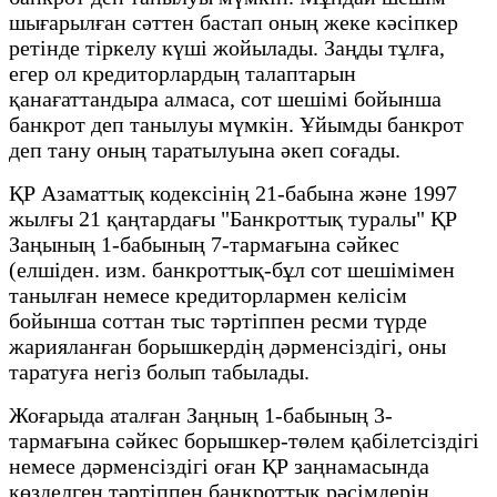
шығарылған сәттен бастап оның жеке кәсіпкер
ретінде тіркелу күші жойылады. Заңды тұлға,
егер ол кредиторлардың талаптарын
қанағаттандыра алмаса, сот шешімі бойынша
банкрот деп танылуы мүмкін. Ұйымды банкрот
деп тану оның таратылуына әкеп соғады.
ҚР Азаматтық кодексінің 21-бабына және 1997
жылғы 21 қаңтардағы "Банкроттық туралы" ҚР
Заңының 1-бабының 7-тармағына сәйкес
(елшіден. изм. банкроттық-бұл сот шешімімен
танылған немесе кредиторлармен келісім
бойынша соттан тыс тәртіппен ресми түрде
жарияланған борышкердің дәрменсіздігі, оны
таратуға негіз болып табылады.
Жоғарыда аталған Заңның 1-бабының 3-
тармағына сәйкес борышкер-төлем қабілетсіздігі
немесе дәрменсіздігі оған ҚР заңнамасында
көзделген тәртіппен банкроттық рәсімдерін