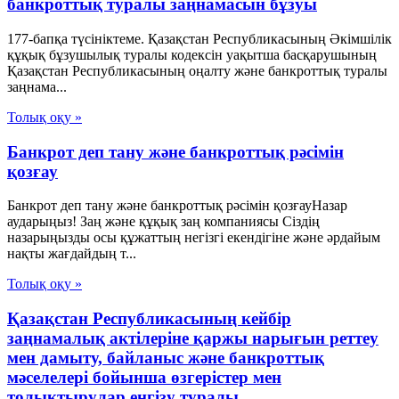
банкроттық туралы заңнамасын бұзуы
177-бапқа түсініктеме. Қазақстан Республикасының Әкімшілік
құқық бұзушылық туралы кодексін уақытша басқарушының
Қазақстан Республикасының оңалту және банкроттық туралы
заңнама...
Толық оқу »
Банкрот деп тану және банкроттық рәсімін
қозғау
Банкрот деп тану және банкроттық рәсімін қозғауНазар
аударыңыз! Заң және құқық заң компаниясы Сіздің
назарыңызды осы құжаттың негізгі екендігіне және әрдайым
нақты жағдайдың т...
Толық оқу »
Қазақстан Республикасының кейбір
заңнамалық актілеріне қаржы нарығын реттеу
мен дамыту, байланыс және банкроттық
мәселелері бойынша өзгерістер мен
толықтырулар енгізу туралы