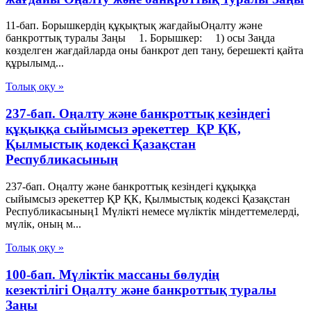
11-бап. Борышкердің құқықтық жағдайыОңалту және
банкроттық туралы Заңы 1. Борышкер: 1) осы Заңда
көзделген жағдайларда оны банкрот деп тану, берешекті қайта
құрылымд...
Толық оқу »
237-бап. Оңалту және банкроттық кезіндегі
құқыққа сыйымсыз әрекеттер ҚР ҚК,
Қылмыстық кодексi Қазақстан
Республикасының
237-бап. Оңалту және банкроттық кезіндегі құқыққа
сыйымсыз әрекеттер ҚР ҚК, Қылмыстық кодексi Қазақстан
Республикасының1 Мүлiктi немесе мүлiктiк мiндеттемелердi,
мүлiк, оның м...
Толық оқу »
100-бап. Мүліктік массаны бөлудің
кезектілігі Оңалту және банкроттық туралы
Заңы