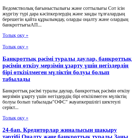
Ведомстволық бағыныстылығы және соттылығы Сот ісін
жүргізу түрі дара кәсіпкерлердің және заңды тұлғалардың
берешегін қайта құрылымдау, оларды оңалту және олардың
банкроттығыАП...
Толық оқу »
Толық оқу »
Банкроттық рәсімі туралы даулар, банкроттық
рәсімін өткізу мерзімін ұзарту үшін негіздердің
бірі өткізілмеген мүліктің болуы болып
табылады
Банкроттық рәсімі туралы даулар, банкроттық рәсімін өткізу
мерзімін ұзарту үшін негіздердің бірі өткізілмеген мүліктің
болуы болып табылады"ОФС" жауапкершілігі шектеулі
серікт...
Толық оқу »
24-бап. Кредиторлар жиналысын шақыру
тәртібі Оңалту және банкроттық туралы Заңы