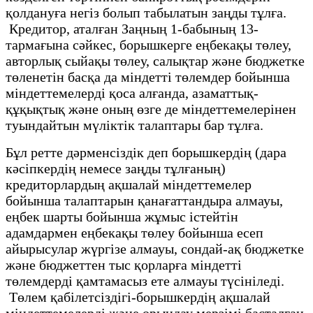
қолдануға негіз болып табылатын заңды тұлға.
Кредитор, аталған Заңның 1-бабының 13-
тармағына сәйкес, борышкерге еңбекақы төлеу,
авторлық сыйақы төлеу, салықтар және бюджетке
төленетін басқа да міндетті төлемдер бойынша
міндеттемелерді қоса алғанда, азаматтық-
құқықтық және оның өзге де міндеттемелерінен
туындайтын мүліктік талаптары бар тұлға.
Бұл ретте дәрменсіздік деп борышкердің (дара
кәсіпкердің немесе заңды тұлғаның)
кредиторлардың ақшалай міндеттемелер
бойынша талаптарын қанағаттандыра алмауы,
еңбек шарты бойынша жұмыс істейтін
адамдармен еңбекақы төлеу бойынша есеп
айырысулар жүргізе алмауы, сондай-ақ бюджетке
және бюджеттен тыс қорларға міндетті
төлемдерді қамтамасыз ете алмауы түсініледі.
Төлем қабілетсіздігі-борышкердің ақшалай
міндеттемелерді және орындау мерзімі басталған