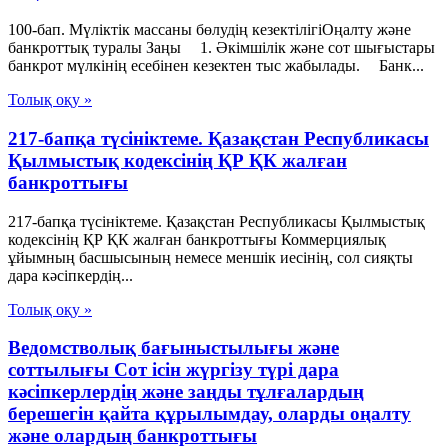
100-бап. Мүліктік массаны бөлудің кезектілігіОңалту және
банкроттық туралы Заңы 1. Әкiмшiлiк және сот шығыстары
банкрот мүлкiнің есебiнен кезектен тыс жабылады. Банк...
Толық оқу »
217-бапқа түсініктеме. Қазақстан Республикасы
Қылмыстық кодексінің ҚР ҚК жалған
банкроттығы
217-бапқа түсініктеме. Қазақстан Республикасы Қылмыстық
кодексінің ҚР ҚК жалған банкроттығы Коммерциялық
ұйымның басшысының немесе меншік иесінің, сол сияқты
дара кәсіпкердің...
Толық оқу »
Ведомстволық бағыныстылығы және
соттылығы Сот ісін жүргізу түрі дара
кәсіпкерлердің және заңды тұлғалардың
берешегін қайта құрылымдау, оларды оңалту
және олардың банкроттығы