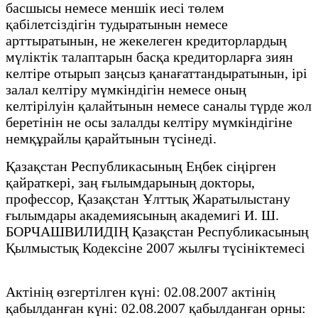
басшысы немесе меншік иесі төлем
қабілетсіздігін тудыратынын немесе
арттыратынын, не жекелеген кредиторлардың
мүліктік талаптарын басқа кредиторларға зиян
келтіре отырып заңсыз қанағаттандыратынын, ірі
залал келтіру мүмкіндігін немесе оның
келтірілуін қалайтынын немесе саналы түрде жол
беретінін не осы залалды келтіру мүмкіндігіне
немқұрайлы қарайтынын түсінеді.
Қазақстан Республикасының Еңбек сіңірген
қайраткері, заң ғылымдарының докторы,
профессор, Қазақстан Ұлттық Жаратылыстану
ғылымдары академиясының академигі И. Ш.
БОРЧАШВИЛИДІҢ Қазақстан Республикасының
Қылмыстық Кодексіне 2007 жылғы түсініктемесі
Актінің өзгертілген күні: 02.08.2007 актінің
қабылданған күні: 02.08.2007 қабылданған орны: