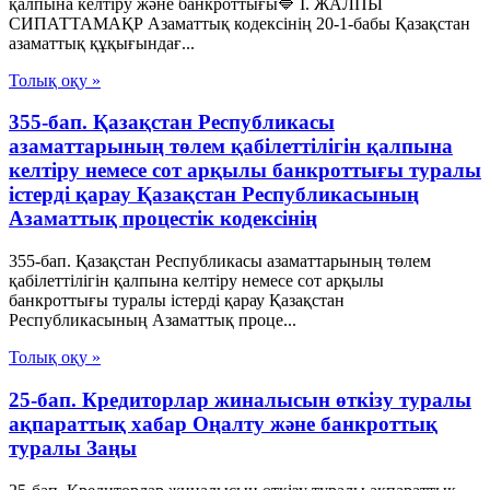
қалпына келтіру және банкроттығы🔷 I. ЖАЛПЫ
СИПАТТАМАҚР Азаматтық кодексінің 20-1-бабы Қазақстан
азаматтық құқығындағ...
Толық оқу »
355-бап. Қазақстан Республикасы
азаматтарының төлем қабілеттілігін қалпына
келтіру немесе сот арқылы банкроттығы туралы
істерді қарау Қазақстан Республикасының
Азаматтық процестік кодексінің
355-бап. Қазақстан Республикасы азаматтарының төлем
қабілеттілігін қалпына келтіру немесе сот арқылы
банкроттығы туралы істерді қарау Қазақстан
Республикасының Азаматтық проце...
Толық оқу »
25-бап. Кредиторлар жиналысын өткізу туралы
ақпараттық хабар Оңалту және банкроттық
туралы Заңы