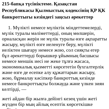
215-бапқа түсініктеме. Қазақстан
Республикасы Қылмыстық кодексінің ҚР ҚК
банкроттығы кезіндегі заңсыз әрекеттер
1. Мүлікті немесе мүліктік міндеттемелерді,
мүлік туралы мәліметтерді, оның мөлшерін,
орналасқан жерін не мүлік туралы өзге ақпаратты
жасыру, мүлікті өзге иеленуге беру, мүлікті
иеліктен шығару немесе жою, сол сияқты егер
бұл әрекеттерді борышкер ұйымның басшысы
немесе меншік иесі не жеке тұлға жасаса,
экономикалық қызметті көрсететін бухгалтерлік
және өзге де есепке алу құжаттарын жасыру,
жою, бұрмалау кәсіпкер банкроттық кезінде
немесе банкроттықты болжауда және үлкен зиян
келтірді, —
жеті айдан бір жылға дейінгі кезең үшін жеті
жүзден бір мың айлық есептік көрсеткішке