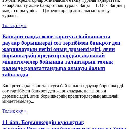
25-бап. Кредиторлар жиналысын өткізу туралы ақпараттық
хабарОңалту және банкроттық туралы Заңы 1. Осы Заңның
мақсаттары үшін: 1) кредиторлар жиналысын өткізу
туралы...
Толық оқу »
Банкроттыққа және таратуға байланысты
даулар борышкерді сот тәртібімен банкрот деп
жариялаудың негізі оның дәрменсіздігі, яғни
борышкердің кредиторлардың ақшалай
міндеттемелер бойынша талаптарын толық
көлемде қанағаттандыра алмауы болып
табылады
Банкроттыққа және таратуға байланысты даулар борышкерді
сот тәртібімен банкрот деп жариялаудың негізі оның
дәрменсіздігі, яғни борышкердің кредиторлардың ақшалай
міндеттемелер...
Толық оқу »
11-бап. Борышкердің құқықтық
жағдайы Оңалту және банкроттық туралы Заңы