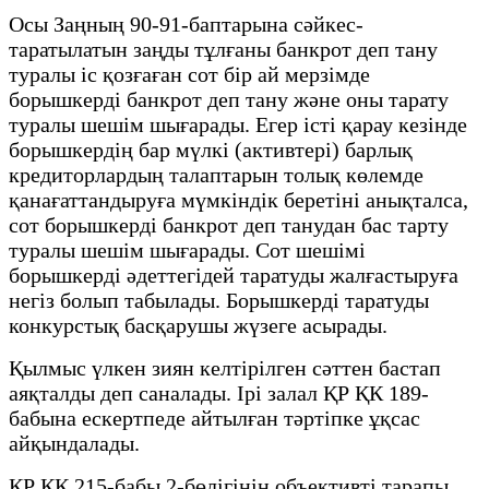
Осы Заңның 90-91-баптарына сәйкес-
таратылатын заңды тұлғаны банкрот деп тану
туралы іс қозғаған сот бір ай мерзімде
борышкерді банкрот деп тану және оны тарату
туралы шешім шығарады. Егер істі қарау кезінде
борышкердің бар мүлкі (активтері) барлық
кредиторлардың талаптарын толық көлемде
қанағаттандыруға мүмкіндік беретіні анықталса,
сот борышкерді банкрот деп танудан бас тарту
туралы шешім шығарады. Сот шешімі
борышкерді әдеттегідей таратуды жалғастыруға
негіз болып табылады. Борышкерді таратуды
конкурстық басқарушы жүзеге асырады.
Қылмыс үлкен зиян келтірілген сәттен бастап
аяқталды деп саналады. Ірі залал ҚР ҚК 189-
бабына ескертпеде айтылған тәртіпке ұқсас
айқындалады.
ҚР ҚК 215-бабы 2-бөлігінің объективті тарапы