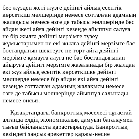
бес жүзден жеті жүзге дейінгі айлық есептік
көрсеткіш мөлшерінде немесе сотталған адамның
жалақысы немесе өзге де табысы мөлшерінде бес
айдан жеті айға дейінгі кезеңде айыппұл салуға
не бір жылға дейінгі мерзімге түзеу
жұмыстарымен не екі жылға дейінгі мерзімге бас
бостандығын шектеуге не төрт айға дейінгі
мерзімге қамауға алуға не бас бостандығынан
айыруға дейінгі мерзімге жазаланады бір жылдан
екі жүз айлық есептік көрсеткішке дейінгі
мөлшерде немесе бір айдан екі айға дейінгі
кезеңде сотталған адамның жалақысы немесе
өзге де табысы мөлшерінде айыппұл салынады
немесе онсыз.
Қазақстандағы банкроттық мәселесі тұтастай
алғанда елдің экономикалық дамуын бағалаумен
тығыз байланыста қарастырылуда. Банкроттық
кезіндегі заңсыз әрекеттер қаржы-несие