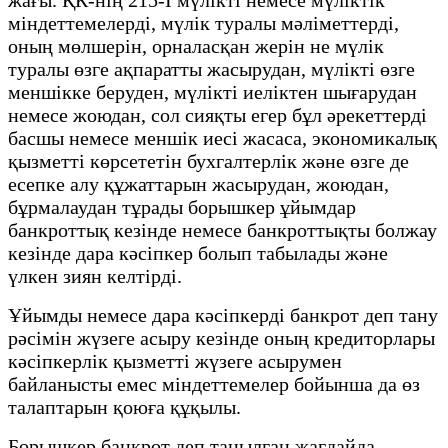
міндеттемелерді, мүлік туралы мәліметтерді,
оның мөлшерін, орналасқан жерін не мүлік
туралы өзге ақпаратты жасырудан, мүлікті өзге
меншікке беруден, мүлікті иеліктен шығарудан
немесе жоюдан, сол сияқты егер бұл әрекеттерді
басшы немесе меншік иесі жасаса, экономикалық
қызметті көрсететін бухгалтерлік және өзге де
есепке алу құжаттарын жасырудан, жоюдан,
бұрмалаудан тұрады борышкер ұйымдар
банкроттық кезінде немесе банкроттықты болжау
кезінде дара кәсіпкер болып табылады және
үлкен зиян келтірді.
Ұйымды немесе дара кәсіпкерді банкрот деп тану
рәсімін жүзеге асыру кезінде оның кредиторлары
кәсіпкерлік қызметті жүзеге асырумен
байланысты емес міндеттемелер бойынша да өз
талаптарын қоюға құқылы.
Борышкер банкрот деп танылған жағдайда