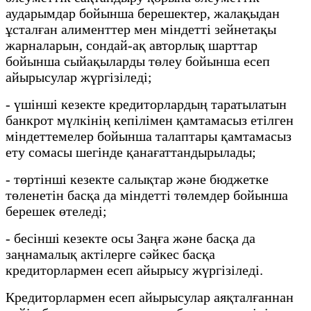
аударымдар бойынша берешектер, жалақыдан
ұсталған алименттер мен міндетті зейнетақы
жарналарын, сондай-ақ авторлық шарттар
бойынша сыйақыларды төлеу бойынша есеп
айырысулар жүргізіледі;
- үшінші кезекте кредиторлардың таратылатын
банкрот мүлкінің кепілімен қамтамасыз етілген
міндеттемелер бойынша талаптары қамтамасыз
ету сомасы шегінде қанағаттандырылады;
- төртінші кезекте салықтар және бюджетке
төленетін басқа да міндетті төлемдер бойынша
берешек өтеледі;
- бесінші кезекте осы Заңға және басқа да
заңнамалық актілерге сәйкес басқа
кредиторлармен есеп айырысу жүргізіледі.
Кредиторлармен есеп айырысулар аяқталғаннан