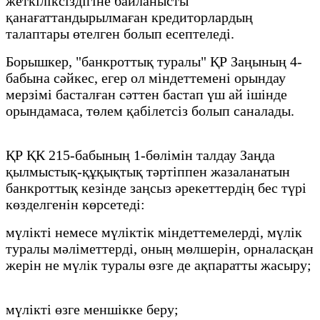
жеткіліксіздігіне байланысты
қанағаттандырылмаған кредиторлардың
талаптары өтелген болып есептеледі.
Борышкер, "банкроттық туралы" ҚР Заңының 4-
бабына сәйкес, егер ол міндеттемені орындау
мерзімі басталған сәттен бастап үш ай ішінде
орындамаса, төлем қабілетсіз болып саналады.
ҚР ҚК 215-бабының 1-бөлімін талдау Заңда
қылмыстық-құқықтық тәртіппен жазаланатын
банкроттық кезінде заңсыз әрекеттердің бес түрі
көзделгенін көрсетеді:
мүлікті немесе мүліктік міндеттемелерді, мүлік
туралы мәліметтерді, оның мөлшерін, орналасқан
жерін не мүлік туралы өзге де ақпаратты жасыру;
мүлікті өзге меншікке беру;