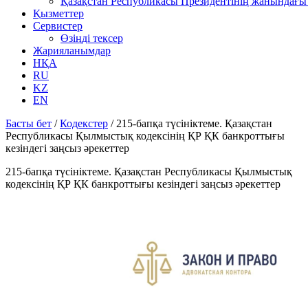
Қазақстан Республикасы Президентінің жанындағы 
Қызметтер
Сервистер
Өзіңді тексер
Жарияланымдар
НҚА
RU
KZ
EN
Басты бет
/
Кодекстер
/
215-бапқа түсініктеме. Қазақстан
Республикасы Қылмыстық кодексінің ҚР ҚК банкроттығы
кезіндегі заңсыз әрекеттер
215-бапқа түсініктеме. Қазақстан Республикасы Қылмыстық
кодексінің ҚР ҚК банкроттығы кезіндегі заңсыз әрекеттер