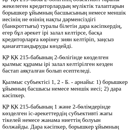
жекелеген кредиторлардың мүліктік талаптарын
борышкер ұйымның басшысының немесе меншік
иесінің не өзінің нақты дәрменсіздігі
(банкроттығы) туралы білетін дара кәсіпкердің,
егер бұл әрекет ірі залал келтірсе, басқа
кредиторларға көрінеу зиян келтіріп, заңсыз
қанағаттандыруды көздейді.
ҚР ҚК 215-бабының 2-бөлігінде көзделген
қылмыс құрамы ірі залал келтірілген кезден
бастап аяқталған болып есептеледі.
Қылмыс субъектісі 1, 2 - Б. - арнайы: 1) борышкер
ұйымның басшысы немесе меншік иесі; 2) дара
кәсіпкер.
ҚР ҚК 215-бабының 1 және 2-бөлімдерінде
көзделген іс-әрекеттердің субъективті жағы
тікелей немесе жанама ниеттің болуын
болжайды. Дара кәсіпкер, борышкер ұйымның