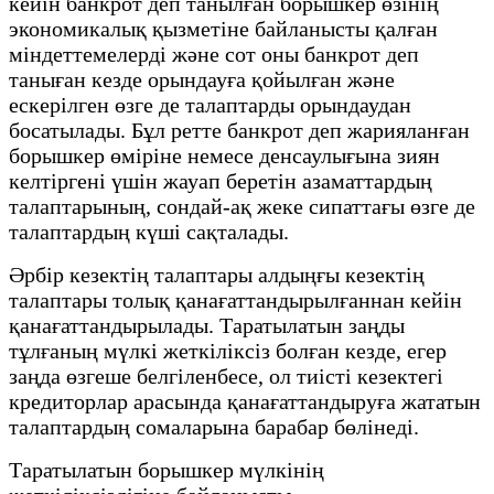
кейін банкрот деп танылған борышкер өзінің
экономикалық қызметіне байланысты қалған
міндеттемелерді және сот оны банкрот деп
таныған кезде орындауға қойылған және
ескерілген өзге де талаптарды орындаудан
босатылады. Бұл ретте банкрот деп жарияланған
борышкер өміріне немесе денсаулығына зиян
келтіргені үшін жауап беретін азаматтардың
талаптарының, сондай-ақ жеке сипаттағы өзге де
талаптардың күші сақталады.
Әрбір кезектің талаптары алдыңғы кезектің
талаптары толық қанағаттандырылғаннан кейін
қанағаттандырылады. Таратылатын заңды
тұлғаның мүлкі жеткіліксіз болған кезде, егер
заңда өзгеше белгіленбесе, ол тиісті кезектегі
кредиторлар арасында қанағаттандыруға жататын
талаптардың сомаларына барабар бөлінеді.
Таратылатын борышкер мүлкінің