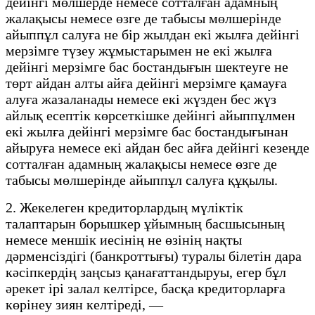
дейінгі мөлшерде немесе сотталған адамның
жалақысы немесе өзге де табысы мөлшерінде
айыппұл салуға не бір жылдан екі жылға дейінгі
мерзімге түзеу жұмыстарымен не екі жылға
дейінгі мерзімге бас бостандығын шектеуге не
төрт айдан алты айға дейінгі мерзімге қамауға
алуға жазаланады немесе екі жүзден бес жүз
айлық есептік көрсеткішке дейінгі айыппұлмен
екі жылға дейінгі мерзімге бас бостандығынан
айыруға немесе екі айдан бес айға дейінгі кезеңде
сотталған адамның жалақысы немесе өзге де
табысы мөлшерінде айыппұл салуға құқылы.
2. Жекелеген кредиторлардың мүліктік
талаптарын борышкер ұйымның басшысының
немесе меншік иесінің не өзінің нақты
дәрменсіздігі (банкроттығы) туралы білетін дара
кәсіпкердің заңсыз қанағаттандыруы, егер бұл
әрекет ірі залал келтірсе, басқа кредиторларға
көрінеу зиян келтіреді, —