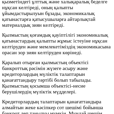
қызметіндегі ұлттық және халықаралық беделге
нұқсан келтіреді, оның қалыпты
ұйымдастырылуын бұзады, экономикалық
қатынастарға қатысушыларға айтарлықтай
материалдық зиян келтіреді.
Қылмыстың қоғамдық қауіптілігі экономикалық
қатынастардың қалыпты жұмыс істеуіне нұқсан
келтіруден және мемлекетіміздің экономикасына
орасан зор зиян келтіруден көрінеді.
Қаралып отырған қылмыстың объектісі
банкроттық рәсімін жүзеге асыру және
кредиторлардың мүліктік талаптарын
қанағаттандыру тәртібі болып табылады.
Қылмыстың қосымша объектісі-несие
берушілердің мүліктік мүдделері.
Кредиторлардың талаптарын қанағаттандыра
алмайтын жеке кәсіпкер сот шешімі бойынша
банкрот деп танылуы мүмкін. Мұндай шешім