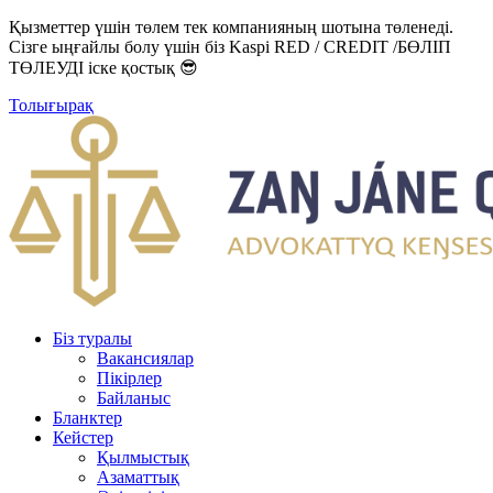
Қызметтер үшін төлем тек компанияның шотына төленеді.
Сізге ыңғайлы болу үшін біз Kaspi RED / CREDIT /БӨЛІП
ТӨЛЕУДІ іске қостық 😎
Толығырақ
Біз туралы
Вакансиялар
Пікірлер
Байланыс
Бланктер
Кейстер
Қылмыстық
Азаматтық