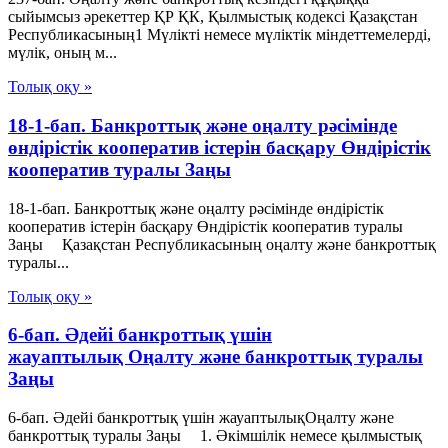
сыйымсыз әрекеттер ҚР ҚК, Қылмыстық кодексi Қазақстан
Республикасының1 Мүлiктi немесе мүлiктiк мiндеттемелердi,
мүлiк, оның м...
Толық оқу »
18-1-бап. Банкроттық және оңалту рәсімінде
өндірістік кооператив iстерiн басқару Өндiрiстiк
кооператив туралы Заңы
18-1-бап. Банкроттық және оңалту рәсімінде өндірістік
кооператив iстерiн басқару Өндiрiстiк кооператив туралы
Заңы Қазақстан Республикасының оңалту және банкроттық
туралы...
Толық оқу »
6-бап. Әдейі банкроттық үшін
жауаптылық Оңалту және банкроттық туралы
Заңы
6-бап. Әдейі банкроттық үшін жауаптылықОңалту және
банкроттық туралы Заңы 1. Әкімшілік немесе қылмыстық