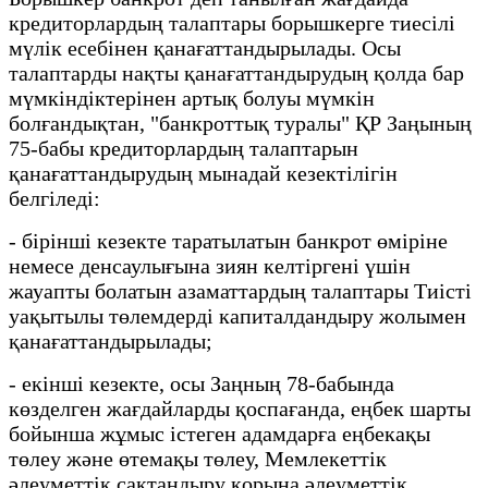
кредиторлардың талаптары борышкерге тиесілі
мүлік есебінен қанағаттандырылады. Осы
талаптарды нақты қанағаттандырудың қолда бар
мүмкіндіктерінен артық болуы мүмкін
болғандықтан, "банкроттық туралы" ҚР Заңының
75-бабы кредиторлардың талаптарын
қанағаттандырудың мынадай кезектілігін
белгіледі:
- бірінші кезекте таратылатын банкрот өміріне
немесе денсаулығына зиян келтіргені үшін
жауапты болатын азаматтардың талаптары Тиісті
уақытылы төлемдерді капиталдандыру жолымен
қанағаттандырылады;
- екінші кезекте, осы Заңның 78-бабында
көзделген жағдайларды қоспағанда, еңбек шарты
бойынша жұмыс істеген адамдарға еңбекақы
төлеу және өтемақы төлеу, Мемлекеттік
әлеуметтік сақтандыру қорына әлеуметтік