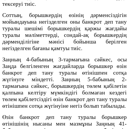
тексеруi тиiс.
Соттың, борышкердiң өзiнiң дәрменсiздiгiн
мойындауына негiзделген оны банкрот деп тану
туралы шешiмi борышкердiң қаржы жағдайы
туралы мәліметтердi, сондай-ақ борышкердiң
дәрмендiлiгiне мәнiсi бойынша берiлген
негiзделген бағаны қамтуы тиiс.
Заңның 4-бабының 3-тармағына сәйкес, осы
Заңда белгiленген жағдайларда борышкер өзiн
банкрот деп тану туралы өтiнiшпен сотқа
жүгінуге мiндеттi. Заңның 5-бабының 2-
тармағына сәйкес, борышкердiң төлем қабілетін
қалпына келтiру мүмкiндiгi болмаған кездегі
төлем қабiлетсiздiгi өзiн банкрот деп тану туралы
өтiнiшпен сотқа жүгiнуiне негiз болып табылады.
Өзiн банкрот деп тану туралы борышкер
өтiнiшiнiң нысаны мен мазмұны Заңның 41-