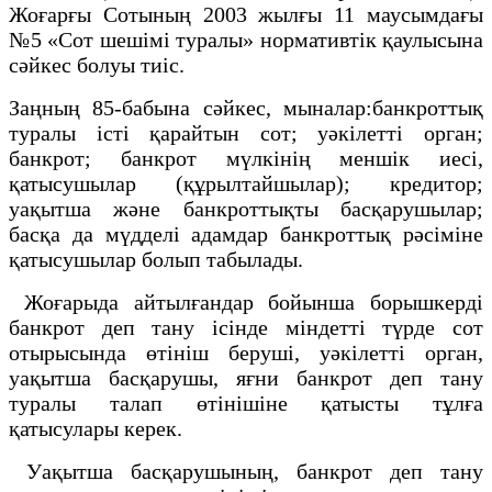
Жоғарғы Сотының 2003 жылғы 11 маусымдағы
№5 «Сот шешімі туралы» нормативтік қаулысына
сәйкес болуы тиіс.
Заңның 85-бабына сәйкес, мыналар:банкроттық
туралы істі қарайтын сот; уәкілетті орган;
банкрот; банкрот мүлкiнің меншiк иесі,
қатысушылар (құрылтайшылар); кредитор;
уақытша және банкроттықты басқарушылар;
басқа да мүдделі адамдар банкроттық рәсіміне
қатысушылар болып табылады.
Жоғарыда айтылғандар бойынша борышкерді
банкрот деп тану ісінде міндетті түрде сот
отырысында өтініш беруші, уәкілетті орган,
уақытша басқарушы, яғни банкрот деп тану
туралы талап өтінішіне қатысты тұлға
қатысулары керек.
Уақытша басқарушының, банкрот деп тану