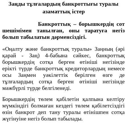
Заңды тұлғалардың банкроттығы туралы
азаматтық істер
Банкроттық – борышкердiң сот
шешiмiмен танылған, оны таратуға негiз
болып табылатын дәрменсiздiгi.
«Оңалту және банкроттық туралы» Заңның (әрі
қарай - Заң) 4-бабына сәйкес, банкроттық
борышкердiң сотқа берген өтiнiшi негiзiнде
ерікті түрде банкроттық кредиторлардың немесе
осы Заңмен уәкілеттік берiлген өзге де
тұлғалардың сотқа берген өтiнiшi негiзiнде
мәжбүрлі түрде белгiленедi.
Борышкердiң төлем қабілетін қалпына келтiру
мүмкiндiгi болмаған кездегі төлем қабiлетсiздiгi
өзiн банкрот деп тану туралы өтiнiшпен сотқа
жүгiнуiне негiз болып табылады.