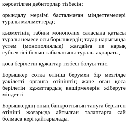
көрсетiлген дебиторлар тiзбесiн;
орындалу мерзiмi басталмаған мiндеттемелерi
туралы мәлiметтердi;
қызметiнiң табиғи монополия саласына қатысы
туралы немесе осы борышкердiң тауар нарығында
үстем (монополиялық) жағдайға ие нарық
субъектiсi болып табылатыны туралы ақпараты;
қоса берiлетiн құжаттар тiзбесi болуы тиiс.
Борышкер сотқа өтініш берумен бір мезгілде
уәкiлеттi органға өтiнiштiң және оған қоса
берiлетiн құжаттардың көшiрмелерiн жiберуге
мiндеттi.
Борышкердің оның банкроттығын тануға берілген
өтініші жоғарыда айтылған талаптарға сай
болмаса кері қайтарылады.