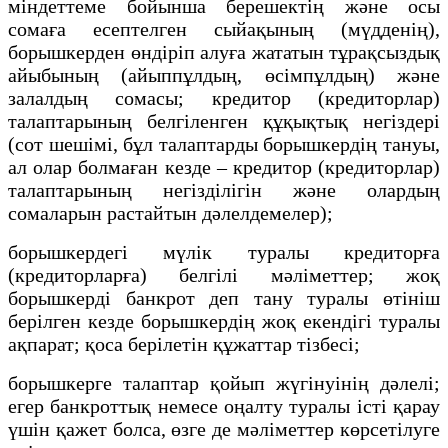
мiндеттеме бойынша берешектің және осы
сомаға есептелген сыйақының (мүдденің),
борышкерден өндiрiп алуға жататын тұрақсыздық
айыбының (айыппұлдың, өсiмпұлдың) және
залалдың сомасы; кредитор (кредиторлар)
талаптарының белгiленген құқықтық негiздерi
(сот шешiмi, бұл талаптарды борышкердiң тануы,
ал олар болмаған кезде – кредитор (кредиторлар)
талаптарының негiздiлiгiн және олардың
сомаларын растайтын дәлелдемелер);
борышкердегі мүлiк туралы кредиторға
(кредиторларға) белгiлi мәлiметтер; жоқ
борышкерді банкрот деп тану туралы өтініш
берілген кезде борышкердің жоқ екендігі туралы
ақпарат; қоса берілетiн құжаттар тiзбесi;
борышкерге талаптар қойып жүгінуінің дәлелі;
егер банкроттық немесе оңалту туралы iстi қарау
үшiн қажет болса, өзге де мәлiметтер көрсетiлуге