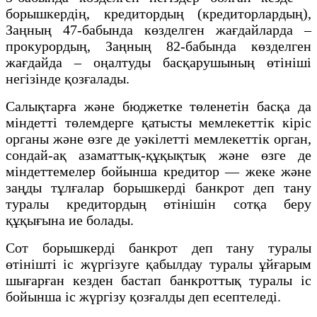
борышкердiң, кредитордың (кредиторлардың),
Заңның 47-бабында көзделген жағдайларда –
прокурордың, Заңның 82-бабында көзделген
жағдайда – оңалтуды басқарушының өтiнiшi
негiзiнде қозғалады.
Салықтарға және бюджетке төленетін басқа да
міндетті төлемдерге қатысты мемлекеттік кіріс
органы және өзге де уәкілетті мемлекеттік орган,
сондай-ақ азаматтық-құқықтық және өзге де
міндеттемелер бойынша кредитор — жеке және
заңды тұлғалар борышкерді банкрот деп тану
туралы кредитордың өтінішін сотқа беру
құқығына ие болады.
Сот борышкердi банкрот деп тану туралы
өтiнiштi іс жүргiзуге қабылдау туралы ұйғарым
шығарған кезден бастап банкроттық туралы iс
бойынша iс жүргiзу қозғалды деп есептеледі.