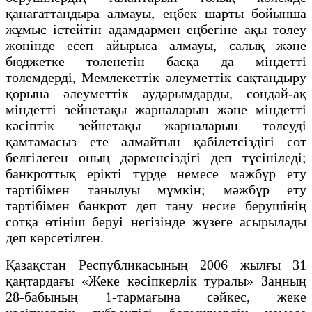
қанағаттандыра алмауы, еңбек шарты бойынша
жұмыс iстейтiн адамдармен еңбегiне ақы төлеу
жөнiнде есеп айырыса алмауы, салық және
бюджетке төленетін басқа да міндетті
төлемдерді, Мемлекеттік әлеуметтік сақтандыру
қорына әлеуметтік аударымдарды, сондай-ақ
мiндеттi зейнетақы жарналарын және міндетті
кәсіптік зейнетақы жарналарын төлеуді
қамтамасыз ете алмайтын қабiлетсiздiгi сот
белгілеген оның дәрменсiздiгi деп түсiнiледi;
банкроттық ерiктi түрде немесе мәжбүр ету
тәртiбiмен танылуы мүмкiн; мәжбүр ету
тәртiбiмен банкрот деп тану несие берушiнiң
сотқа өтiнiш беруi негiзiнде жүзеге асырылады
деп көрсетілген.
Қазақстан Республикасының 2006 жылғы 31
қаңтардағы «Жеке кәсiпкерлiк туралы» Заңның
28-бабының 1-тармағына сәйкес, жеке