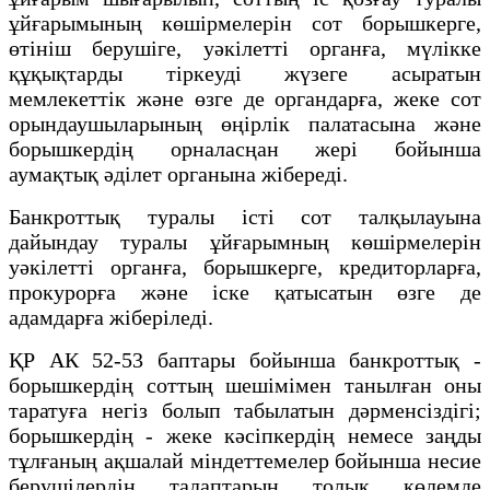
ұйғарымының көшiрмелерiн сот борышкерге,
өтiнiш берушiге, уәкiлеттi органға, мүлiкке
құқықтарды тiркеудi жүзеге асыратын
мемлекеттiк және өзге де органдарға, жеке сот
орындаушыларының өңiрлiк палатасына және
борышкердiң орналасңан жерi бойынша
аумақтық әділет органына жiбередi.
Банкроттық туралы істі сот талқылауына
дайындау туралы ұйғарымның көшірмелерін
уәкілетті органға, борышкерге, кредиторларға,
прокурорға және іске қатысатын өзге де
адамдарға жіберіледі.
ҚР АК 52-53 баптары бойынша банкроттық -
борышкердiң соттың шешiмiмен танылған оны
таратуға негiз болып табылатын дәрменсiздiгi;
борышкердiң - жеке кәсiпкердiң немесе заңды
тұлғаның ақшалай мiндеттемелер бойынша несие
берушiлердiң талаптарын толық көлемде