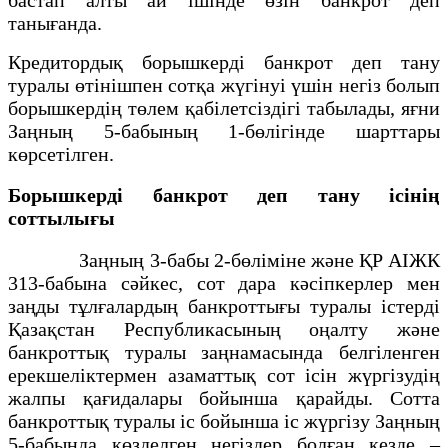
танығанда.
Кредитордық борышкердi банкрот деп тану
туралы өтінішпен сотқа жүгiнуi үшін негiз болып
борышкердiң төлем қабiлетсiздiгi табылады, яғни
Заңның 5-бабының 1-бөлігінде шарттары
көрсетілген.
Борышкерді банкрот деп тану ісінің
соттылығы
Заңның 3-бабы 2-бөліміне және ҚР АІЖК
313-бабына сәйкес, сот дара кәсіпкерлер мен
заңды тұлғалардың банкроттығы туралы iстердi
Қазақстан Республикасының оңалту және
банкроттық туралы заңнамасында белгіленген
ерекшеліктермен азаматтық сот iсiн жүргiзудiң
жалпы қағидалары бойынша қарайды. Сотта
банкроттық туралы іс бойынша іс жүргізу Заңның
5-бабында көзделген негіздер болған кезде –