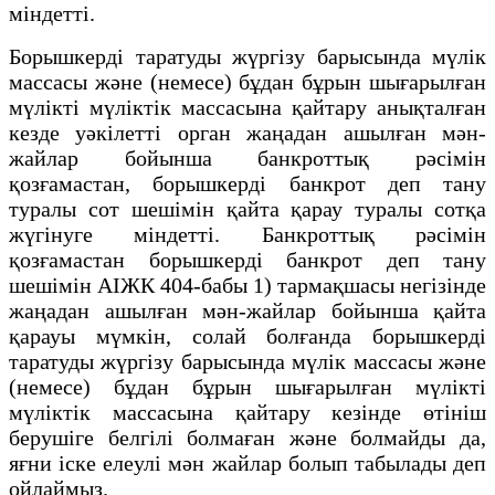
міндетті.
Борышкерді таратуды жүргізу барысында мүлік
массасы және (немесе) бұдан бұрын шығарылған
мүлікті мүліктік массасына қайтару анықталған
кезде уәкілетті орган жаңадан ашылған мән-
жайлар бойынша банкроттық рәсімін
қозғамастан, борышкерді банкрот деп тану
туралы сот шешімін қайта қарау туралы сотқа
жүгінуге міндетті. Банкроттық рәсімін
қозғамастан борышкерді банкрот деп тану
шешімін АІЖК 404-бабы 1) тармақшасы негізінде
жаңадан ашылған мән-жайлар бойынша қайта
қарауы мүмкін, солай болғанда борышкерді
таратуды жүргізу барысында мүлік массасы және
(немесе) бұдан бұрын шығарылған мүлікті
мүліктік массасына қайтару кезінде өтініш
берушіге белгілі болмаған және болмайды да,
яғни іске елеулі мән жайлар болып табылады деп
ойлаймыз.