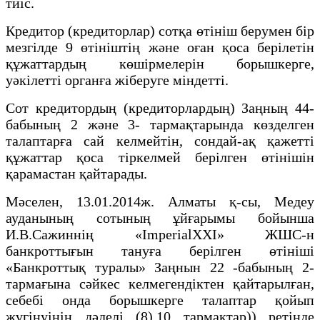
тиiс.
Кредитор (кредиторлар) сотқа өтініш берумен бір
мезгілде 9 өтiнiштiң және оған қоса берілетiн
құжаттардың көшiрмелерiн борышкерге,
уәкiлеттi органға жiберуге мiндеттi.
Сот кредитордың (кредиторлардың) Заңның 44-
бабының 2 және 3- тармақтарында көзделген
талаптарға сай келмейтiн, сондай-ақ қажеттi
құжаттар қоса тiркелмей берiлген өтiнiшiн
қарамастан қайтарады.
Мәселен, 13.01.2014ж. Алматы қ-сы, Медеу
ауданының сотының ұйғарымы бойынша
И.В.Сажиннің «ImperialXXI» ЖШС-н
банкроттығын тануға берілген өтініші
«Банкроттық туралы» Заңнын 22 -бабының 2-
тармағына сәйкес келмегендіктен қайтарылған,
себебі онда борышкерге талаптар қойып
жүгінуінің дәлелі (8),10 тармақтар)) ретінде