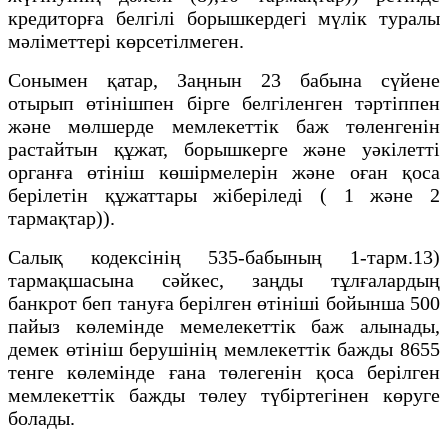
кредиторға белгілі борышкердегі мүлiк туралы
мәлiметтері көрсетілмеген.
Сонымен қатар, Заңнын 23 бабына сүйене
отырып өтінішпен бірге белгіленген тәртіппен
және мөлшерде мемлекеттік баж төленгенін
растайтын құжат, борышкерге және уәкiлеттi
органға өтініш көшiрмелерiн және оған қоса
берілетiн құжаттары жiберіледi ( 1 және 2
тармақтар)).
Салық кодексінің 535-бабының 1-тарм.13)
тармақшасына сәйкес, заңды тұлғалардың
банкрот беп тануға берілген өтініші бойынша 500
пайыз көлемінде мемелекеттік баж алынады,
демек өтініш берушінің мемлекеттік бажды 8655
тенге көлемінде ғана төлегенін қоса берілген
мемлекеттік бажды төлеу түбіртегінен көруге
болады.