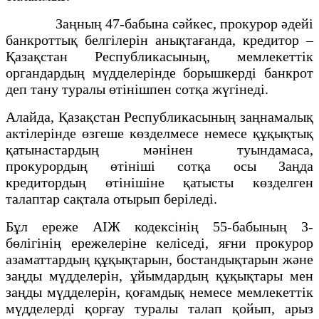
Заңның 47-бабына сәйкес, прокурор әдейі
банкроттық белгiлерiн анықтағанда, кредитор –
Қазақстан Республикасының, мемлекеттік
органдардың мүдделерінде борышкерді банкрот
деп тану туралы өтінішпен сотқа жүгінеді.
Алайда, Қазақстан Республикасының заңнамалық
актiлерiнде өзгеше көзделмесе немесе құқықтық
қатынастардың мәнінен туындамаса,
прокурордың өтінішi сотқа осы Заңда
кредитордың өтiнiшiне қатысты көзделген
талаптар сақтала отырып берiледi.
Бұл ереже АІЖ кодексінің 55-бабының 3-
бөлігінің ережелеріне келіседі, яғни прокурор
азаматтардың құқықтарын, бостандықтарын және
заңды мүдделерiн, ұйымдардың құқықтары мен
заңды мүдделерiн, қоғамдық немесе мемлекеттiк
мүдделердi қорғау туралы талап қойып, арыз