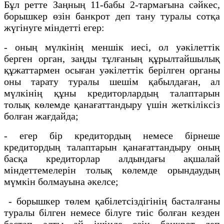
Бұл ретте Заңның 11-бабы 2-тармағына сәйкес,
борышкер өзін банкрот деп тану туралы сотқа
жүгінуге міндетті егер:
- оның мүлкінің меншік иесі, ол уәкілеттік
берген орган, заңды тұлғаның құрылтайшылық
құжаттармен осыған уәкілеттік берілген органы
оны тарату туралы шешім қабылдаған, ал
мүлкінің құны кредиторлардың талаптарын
толық көлемде қанағаттандыру үшін жеткіліксіз
болған жағдайда;
- егер бір кредитордың немесе бірнеше
кредитордың талаптарын қанағаттандыру оның
басқа кредиторлар алдындағы ақшалай
міндеттемелерін толық көлемде орындаудың
мүмкін болмауына әкелсе;
- борышкер төлем қабілетсіздігінің басталғаны
туралы білген немесе білуге тиіс болған кезден
бастап алты ай ішінде өзін банкрот деп