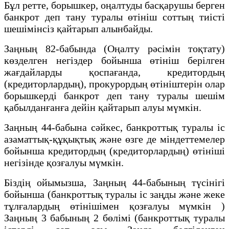
Бұл ретте, борышкер, оңалтуды басқарушы берген
банкрот деп тану туралы өтiнiш соттың тиiстi
шешiмiнсiз қайтарып алынбайды.
Заңның 82-бабында (Оңалту рәсiмiн тоқтату)
көзделген негіздер бойынша өтiнiш берiлген
жағдайларды қоспағанда, кредитордың
(кредиторлардың), прокурордың өтiнiштерін олар
борышкердi банкрот деп тану туралы шешiм
қабылданғанға дейiн қайтарып алуы мүмкiн.
Заңның 44-бабына сәйкес, банкроттық туралы iс
азаматтық-құқықтық және өзге де мiндеттемелер
бойынша кредитордың (кредиторлардың) өтiнiшi
негiзiнде қозғалуы мүмкiн.
Біздің ойымызша, Заңның 44-бабының түсінігі
бойынша (банкроттық туралы іс заңды және жеке
тұлғалардың өтінішімен қозғалуы мүмкін )
Заңның 3 бабының 2 бөлімі (банкроттық туралы