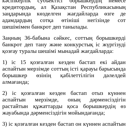
кәсiпкерлiк субъектiсi борышкердің немесе
кредитордың, ал Қазақстан Республикасының
заңдарында көзделген жағдайларда өзге де
адамдардың сотқа өтiнiшi негiзiнде сот
шешiмiмен банкрот деп танылады.
Заңның 36-бабына сәйкес, соттың борышкердi
банкрот деп тану және конкурстық iс жүргiзудi
қозғау туралы шешiмi мынадай жағдайларда:
1) iс 15 қозғалған кезден бастап екi айдан
аспайтын мерзiмде соттың iстi қарауы барысында
борышкер өзiнiң қабiлеттiлiгiн дәлелдей
алмағанда;
2) iс қозғалған кезден бастап отыз күннен
аспайтын мерзiмде, оның дәрменсіздігін
растайтын құжаттарды қоса борышкердiң өз
жауабында дәрменсiздiгiн мойындағанда;
3) iс қозғалған кезден бастап он күннен аспайтын