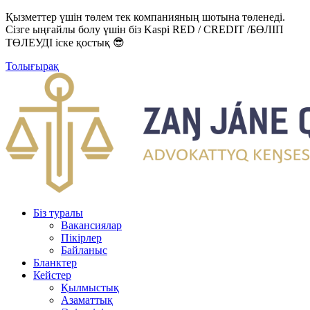
Қызметтер үшін төлем тек компанияның шотына төленеді.
Сізге ыңғайлы болу үшін біз Kaspi RED / CREDIT /БӨЛІП
ТӨЛЕУДІ іске қостық 😎
Толығырақ
Біз туралы
Вакансиялар
Пікірлер
Байланыс
Бланктер
Кейстер
Қылмыстық
Азаматтық