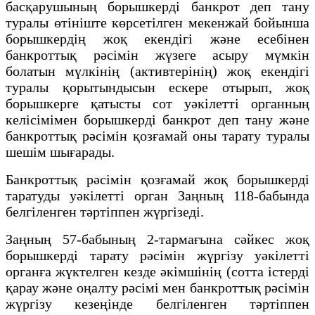
басқарушының борышкерді банкрот деп тану
туралы өтініште көрсетілген мекенжай бойынша
борышкердің жоқ екендігі және есебінен
банкроттық рәсімін жүзеге асыру мүмкін
болатын мүлкінің (активтерінің) жоқ екендігі
туралы қорытындысын ескере отырып, жоқ
борышкерге қатысты сот уәкілетті органның
келісімімен борышкердi банкрот деп тану және
банкроттық рәсімін қозғамай оны тарату туралы
шешiм шығарады.
Банкроттық рәсімін қозғамай жоқ борышкерді
таратуды уәкілетті орган Заңның 118-бабында
белгіленген тәртіппен жүргізеді.
Заңның 57-бабының 2-тармағына сәйкес жоқ
борышкерді тарату рәсімін жүргізу уәкілетті
органға жүктелген кезде әкімшінің (сотта істерді
қарау және оңалту рәсімі мен банкроттық рәсімін
жүргізу кезеңінде белгіленген тәртіппен