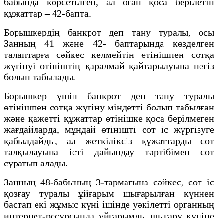
бабында көрсетiлген, ал оған қоса берiлетiн
құжаттар – 42-бапта.
Борышкердiң банкрот деп тану туралы, осы
Заңның 41 және 42- баптарында көзделген
талаптарға сәйкес келмейтiн өтiнiшпен сотқа
жүгiнуi өтiнiштiң қаралмай қайтарылуына негiз
болып табылады.
Борышкер үшiн банкрот деп тану туралы
өтiнiшпен сотқа жүгiну мiндеттi болып табылған
және қажеттi құжаттар өтiнiшке қоса берілмеген
жағдайларда, мұндай өтiнiштi сот iс жүргiзуге
қабылдайды, ал жеткiлiксiз құжаттарды сот
талқылауына iстi дайындау тәртiбiмен сот
сұратып алады.
Заңның 48-бабының 3-тармағына сәйкес, сот iс
қозғау туралы ұйғарым шығарылған күннен
бастап екі жұмыс күні ішінде уәкілетті органның
интернет-ресурсында ұйғарымды шығару күніне