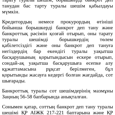
танудан бас тарту туралы шешiм қабылдауы
мүмкін.
Кредитордың немесе прокурордың өтініші
бойынша борышкерді банкрот деп тану және
банкроттық рәсімін қозғай отырып, оны тарату
туралы шешімді борышкердің төлем
қабілетсіздігі және оны банкрот деп тануға
негіздердің бар екендігі туралы уақытша
басқарушының қорытындысын ескере отырып,
сондай-ақ уақытша басқарушыға есепке алу
құжаттамасына рұқсат берілмеген, бұл
қорытынды жасауға кедергі болған жағдайда, сот
шығарады.
Банкроттық туралы сот шешімдерінің мазмұны
Заңның 56-58 бапбарында анықталған.
Сонымен қатар, соттың банкрот деп тану туралы
шешімі ҚР АІЖК 217-221 баптарына және ҚР