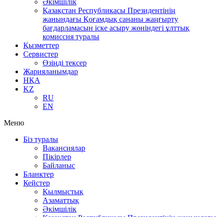
Әкімшілік
Қазақстан Республикасы Президентінің
жанындағы Қоғамдық сананы жаңғырту
бағдарламасын іске асыру жөніндегі ұлттық
комиссия туралы
Қызметтер
Сервистер
Өзіңді тексер
Жарияланымдар
НҚА
KZ
RU
EN
Меню
Біз туралы
Вакансиялар
Пікірлер
Байланыс
Бланктер
Кейстер
Қылмыстық
Азаматтық
Әкімшілік