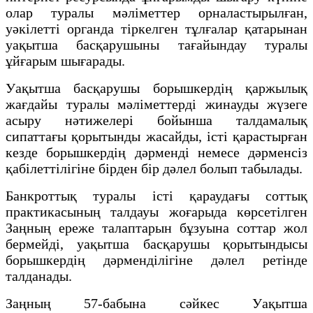
олар туралы мәліметтер орналастырылған,
уәкілетті органда тіркелген тұлғалар қатарынан
уақытша басқарушыны тағайындау туралы
ұйғарым шығарады.
Уақытша басқарушы борышкердің қаржылық
жағдайы туралы мәліметтерді жинауды жүзеге
асыру нәтижелері бойынша талдамалық
сипаттағы қорытынды жасайды, істі қарастырған
кезде борышкердің дәрменді немесе дәрменсіз
қабілеттілігіне бірден бір дәлел болып табылады.
Банкроттық туралы істі қараудағы соттық
практикасының талдауы жоғарыда көрсетілген
Заңның ереже талаптарын бұзуына соттар жол
бермейді, уақытша басқарушы қорытындысы
борышкердің дәрменділігіне дәлел ретінде
талданады.
Заңның 57-бабына сәйкес Уақытша