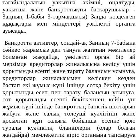
тағайындалатын уақытша әкімші, оңалтуды,
уақытша және банкроттықты басқарушылар -
Заңның 1-бабы 3-тармақшасы) Заңда көзделген
құқықтары мен міндеттері уәкілетті органға
ауысады.
Банкротта активтер, сондай-ақ Заңның 7-бабына
сәйкес жарамсыз деп тануға жататын мәмілелер
болмаған жағдайда, уәкілетті орган бір ай
мерзімде кредиторлар жиналысына келісу үшін
қорытынды есепті және тарату балансын ұсынуға,
кредиторлар жиналысымен келіскен кезден
бастап екі жұмыс күні ішінде сотқа бекіту үшін
қорытынды есеп пен тарату балансын ұсынуға,
сот қорытынды есепті бекіткеннен кейін үш
жұмыс күні ішінде банкроттың банктік шоттарын
жабуға және салық төлеуші куәлігінің және
қосылған құн салығы бойынша есепке қою
туралы куәліктің бланкілерін (олар болған
жағдайда) мемлекеттік кіріс органына тапсыруға