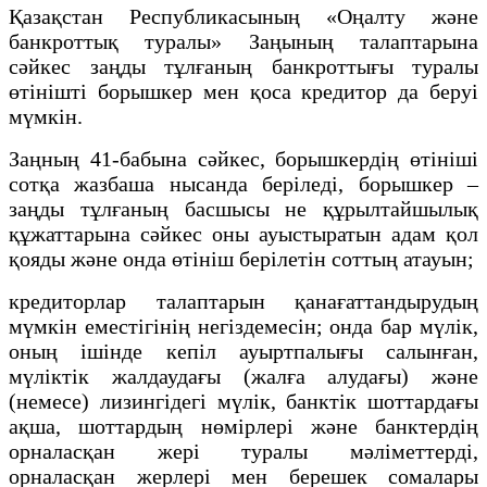
Қазақстан Республикасының «Оңалту және
банкроттық туралы» Заңының талаптарына
сәйкес заңды тұлғаның банкроттығы туралы
өтінішті борышкер мен қоса кредитор да беруі
мүмкін.
Заңның 41-бабына сәйкес, борышкердiң өтiнiшi
сотқа жазбаша нысанда берiледi, борышкер –
заңды тұлғаның басшысы не құрылтайшылық
құжаттарына сәйкес оны ауыстыратын адам қол
қояды және онда өтiнiш берiлетiн соттың атауын;
кредиторлар талаптарын қанағаттандырудың
мүмкiн еместiгiнiң негiздемесiн; онда бар мүлiк,
оның iшiнде кепiл ауыртпалығы салынған,
мүліктік жалдаудағы (жалға алудағы) және
(немесе) лизингідегі мүлiк, банктік шоттардағы
ақша, шоттардың нөмiрлерi және банктердiң
орналасқан жерi туралы мәлiметтердi,
орналасқан жерлерi мен берешек сомалары