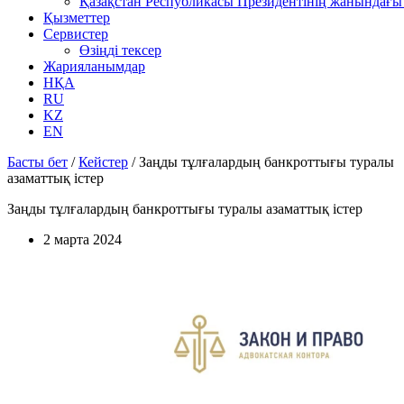
Қазақстан Республикасы Президентінің жанындағы 
Қызметтер
Сервистер
Өзіңді тексер
Жарияланымдар
НҚА
RU
KZ
EN
Басты бет
/
Кейстер
/
Заңды тұлғалардың банкроттығы туралы
азаматтық істер
Заңды тұлғалардың банкроттығы туралы азаматтық істер
2 марта 2024