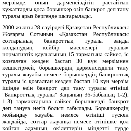
мерзiмде, оның дәрменсіздігін растайтын
құжаттарды қоса борышкер өзiн банкрот деп тану
туралы арыз бергенде шығарылады.
2000 жылғы 28 сәуірдегі Қазақстан Республикасы
Жоғарғы Сотының «Қазақстан Республикасы
соттарының банкроттық туралы заңды
қолданудың кейбiр мәселелерi туралы»
нормативтік қаулысының 15-тармағына сәйкес, іс
қозғалған кезден бастап 30 күн мерзiмнен
кешiктiрмей, борышкердiң дәрменсiздiгiн тану
туралы жауабы немесе борышкердiң банкроттық
туралы iс қозғалған кезден бастап 10 күн мерзiм
iшiнде өзiн банкрот деп тану туралы өтiнiшi
"Банкроттық туралы" Заңының 36-бабының 1-2),
1-3) тармақтарына сәйкес борышкердi банкрот
деп тануға негiз болып табылады. Борышкердiң
мойындау жауабы немесе өтiнiшi түскен
жағдайда, соттар жауапқа немесе өтiнiшке қол
қойған адамның өкiлеттерiн мiндеттi түрде