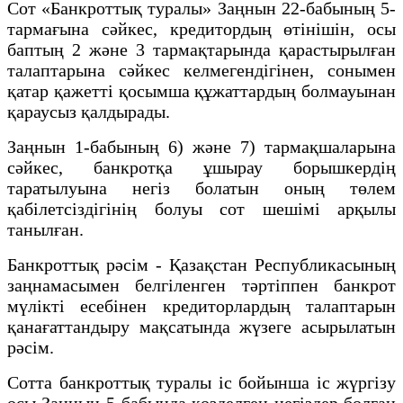
Сот «Банкроттық туралы» Заңнын 22-бабының 5-
тармағына сәйкес, кредитордың өтінішін, осы
баптың 2 және 3 тармақтарында қарастырылған
талаптарына сәйкес келмегендігінен, сонымен
қатар қажетті қосымша құжаттардың болмауынан
қараусыз қалдырады.
Заңнын 1-бабының 6) және 7) тармақшаларына
сәйкес, банкротқа ұшырау борышкердің
таратылуына негіз болатын оның төлем
қабілетсіздігінің болуы сот шешімі арқылы
танылған.
Банкроттық рәсім - Қазақстан Республикасының
заңнамасымен белгіленген тәртіппен банкрот
мүлікті есебінен кредиторлардың талаптарын
қанағаттандыру мақсатында жүзеге асырылатын
рәсім.
Сотта банкроттық туралы іс бойынша іс жүргізу
осы Заңның 5-бабында көзделген негіздер болған