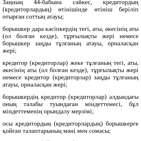
Заңның 44-бабына сәйкес, кредитордың
(кредиторлардың) өтiнiшiнде өтiнiш берiлiп
отырған соттың атауы;
борышкер дара кәсiпкердiң тегi, аты, әкесiнiң аты
(ол болған кезде), тұрғылықты жерi немесе
борышкер заңды тұлғаның атауы, орналасқан
жерi;
кредитор (кредиторлар) жеке тұлғаның тегi, аты,
әкесiнiң аты (ол болған кезде), тұрғылықты жерi
немесе кредитор (кредиторлар) заңды тұлғаның
атауы, орналасқан жерi;
борышкердiң кредитор (кредиторлар) алдындағы
оның талабы туындаған мiндеттемесi, бұл
мiндеттеменiң орындалу мерзiмi;
осы кредитордың (кредиторлардың) борышкерге
қойған талаптарының мәнi мен сомасы;