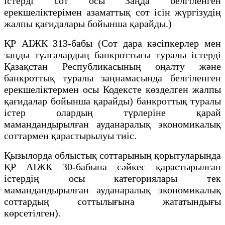
iстердi сот осы Заңда белгiленген
ерекшелiктерімен азаматтық сот iсiн жүргiзудiң
жалпы қағидалары бойынша қарайды.)
ҚР АІЖК 313-бабы (Сот дара кәсіпкерлер мен
заңды тұлғалардың банкроттығы туралы iстердi
Қазақстан Республикасының оңалту және
банкроттық туралы заңнамасында белгіленген
ерекшеліктермен осы Кодексте көзделген жалпы
қағидалар бойынша қарайды) банкроттық туралы
істер олардың түрлеріне қарай
мамандандырылған ауданаралық экономикалық
соттармен қарастырылуы тиіс.
Қызылорда облыстық соттарының қорытуларында
ҚР АІЖК 30-бабына сәйкес қарастырылған
істердің осы категориялары тек
мамандандырылған ауданаралық экономикалық
соттардың соттылығына жататындығы
көрсетілген).