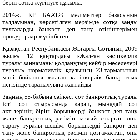
беріп сотқа жүгінуге құқылы.
2014ж. ҚР БААТЖ мәліметтер базасының
талдауынан, көрсетілген мерзімде сотқа заңды
тұлғаларды банкрот деп тану өтініштерімен
прокурорлар жүгінбеген.
Қазақстан Республикасы Жоғарғы Сотының 2009
жылғы 12 қаңтардағы «Жалған кәсіпкерлік
туралы заңнаманы қолданудың кейбір мәселелері
туралы» нормативтік қаулының 23-тармағының
мәні бойынша жалған кәсіпкерлік банкроттық
негізінде таратылуына жатпайды.
Заңның 55-бабына сәйкес, сот банкроттық туралы
iстi сот отырысында қарап, мынадай сот
актiлерiнiң бiрiн: борышкердi банкрот деп тану
және банкроттық рәсімін қозғай отырып, оны
тарату туралы шешiм; борышкердi банкрот деп
тану және банкроттық рәсімін қозғамастан, оны
тарату туралы шешiм; борышкердi банкрот деп