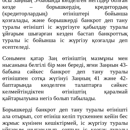
кезде – борышкердiң, кредитордың
(кредиторлардың) өтініштері бойынша
қозғалады, және борышкердi банкрот деп тану
туралы өтiнiштi іс жүргiзуге қабылдау туралы
ұйғарым шығарған кезден бастап банкроттық
туралы iс бойынша iс жүргiзу қозғалды деп
есептеледі.
Сонымен қатар Заң өтініштің мазмұны мен
нысанына белгілі бір мән береді, яғни Заңнын 43-
бабына сәйкес банкрот деп тану туралы
өтiнiшпен сотқа жүгiнуі Заңның 41 және 42-
баптарында көзделген талаптарға сәйкес
келмейтiндіктен өтiнiштiң қаралмай
қайтарылуына негiз болып табылады.
Борышкердi банкрот деп тану туралы өтiнiштi
ала отырып, сот өтiнiш келiп түскеннен кейiн бес
жұмыс күнiнен кешiктiрмей, іс жүргізу туралы
ұйғарым шығарылып, соттың iс қозғау туралы