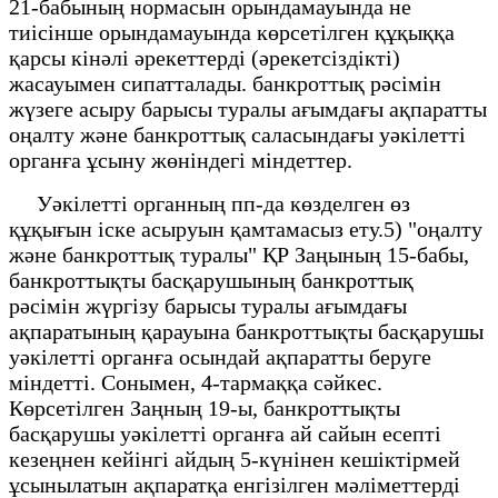
21-бабының нормасын орындамауында не
тиісінше орындамауында көрсетілген құқыққа
қарсы кінәлі әрекеттерді (әрекетсіздікті)
жасауымен сипатталады. банкроттық рәсімін
жүзеге асыру барысы туралы ағымдағы ақпаратты
оңалту және банкроттық саласындағы уәкілетті
органға ұсыну жөніндегі міндеттер.
Уәкілетті органның пп-да көзделген өз
құқығын іске асыруын қамтамасыз ету.5) "оңалту
және банкроттық туралы" ҚР Заңының 15-бабы,
банкроттықты басқарушының банкроттық
рәсімін жүргізу барысы туралы ағымдағы
ақпаратының қарауына банкроттықты басқарушы
уәкілетті органға осындай ақпаратты беруге
міндетті. Сонымен, 4-тармаққа сәйкес.
Көрсетілген Заңның 19-ы, банкроттықты
басқарушы уәкілетті органға ай сайын есепті
кезеңнен кейінгі айдың 5-күнінен кешіктірмей
ұсынылатын ақпаратқа енгізілген мәліметтерді