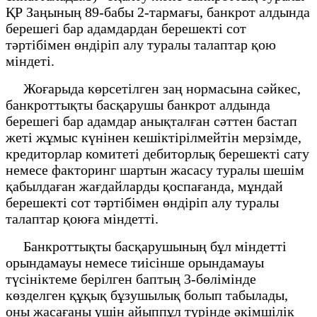
ҚР Заңының 89-бабы 2-тармағы, банкрот алдында
берешегі бар адамдардан берешекті сот
тәртібімен өндіріп алу туралы талаптар қою
міндеті.
Жоғарыда көрсетілген заң нормасына сәйкес,
банкроттықты басқарушы банкрот алдында
берешегі бар адамдар анықталған сәттен бастап
жеті жұмыс күнінен кешіктірілмейтін мерзімде,
кредиторлар комитеті дебиторлық берешекті сату
немесе факторинг шартын жасасу туралы шешім
қабылдаған жағдайларды қоспағанда, мұндай
берешекті сот тәртібімен өндіріп алу туралы
талаптар қоюға міндетті.
Банкроттықты басқарушының бұл міндетті
орындамауы немесе тиісінше орындамауы
түсініктеме берілген баптың 3-бөлімінде
көзделген құқық бұзушылық болып табылады,
оны жасағаны үшін айыппұл түрінде әкімшілік