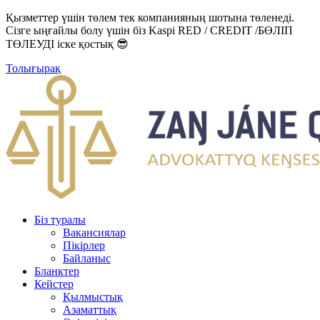
Қызметтер үшін төлем тек компанияның шотына төленеді.
Сізге ыңғайлы болу үшін біз Kaspi RED / CREDIT /БӨЛІП
ТӨЛЕУДІ іске қостық 😎
Толығырақ
Біз туралы
Вакансиялар
Пікірлер
Байланыс
Бланктер
Кейстер
Қылмыстық
Азаматтық