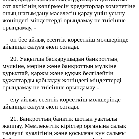
сот актісінің көшірмесін кредиторлар комитетіне
оның шағымдану мәселесін қарау үшін ұсыну
жөніндегі міндеттерді орындамау не тиісінше
орындамау, -
он бес айлық есептік көрсеткіш мөлшерінде
айыппұл салуға әкеп соғады.
20. Уақытша басқарушыдан банкроттың
мүлкіне, мөріне және банкроттың мүлкіне
құрылтай, қаржы және құқық белгілейтін
құжаттарды қабылдау жөніндегі міндеттерді
орындамау не тиісінше орындамау -
елу айлық есептік көрсеткіш мөлшерінде
айыппұл салуға әкеп соғады.
21. Банкроттың банктік шотын уақтылы
жаппау, Мемлекеттік кірістер органына салық
төлеуші куәлігінің және қосылған құн салығы