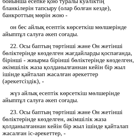
бойынша есепке қою туралы куәліктің
бланкілерін тапсыру (олар болған кезде),
банкроттың мөрін жою -
он бес айлық есептік көрсеткіш мөлшерінде
айыппұл салуға әкеп соғады.
22. Осы баптың төртінші және Он жетінші
бөліктерінде көзделген жағдайларды қоспағанда,
бірінші - жиырма бірінші бөліктерінде көзделген,
әкімшілік жаза қолданылғаннан кейін бір жыл
ішінде қайталап жасалған әрекеттер
(әрекетсіздік), -
жүз айлық есептік көрсеткіш мөлшерінде
айыппұл салуға әкеп соғады.
23. Осы баптың төртінші және Он жетінші
бөліктерінде көзделген, әкімшілік жаза
қолданылғаннан кейін бір жыл ішінде қайталап
жасалған іс-әрекеттер, -