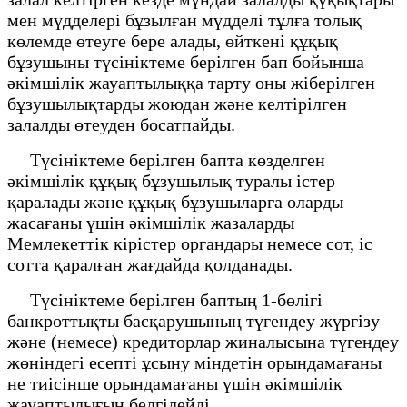
мен мүдделері бұзылған мүдделі тұлға толық
көлемде өтеуге бере алады, өйткені құқық
бұзушыны түсініктеме берілген бап бойынша
әкімшілік жауаптылыққа тарту оны жіберілген
бұзушылықтарды жоюдан және келтірілген
залалды өтеуден босатпайды.
Түсініктеме берілген бапта көзделген
әкімшілік құқық бұзушылық туралы істер
қаралады және құқық бұзушыларға оларды
жасағаны үшін әкімшілік жазаларды
Мемлекеттік кірістер органдары немесе сот, іс
сотта қаралған жағдайда қолданады.
Түсініктеме берілген баптың 1-бөлігі
банкроттықты басқарушының түгендеу жүргізу
және (немесе) кредиторлар жиналысына түгендеу
жөніндегі есепті ұсыну міндетін орындамағаны
не тиісінше орындамағаны үшін әкімшілік
жауаптылығын белгілейді.