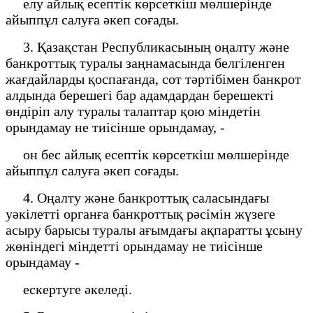
елу айлық есептік көрсеткіш мөлшерінде
айыппұл салуға әкеп соғады.
3. Қазақстан Республикасының оңалту және
банкроттық туралы заңнамасында белгіленген
жағдайларды қоспағанда, сот тәртібімен банкрот
алдында берешегі бар адамдардан берешекті
өндіріп алу туралы талаптар қою міндетін
орындамау не тиісінше орындамау, -
он бес айлық есептік көрсеткіш мөлшерінде
айыппұл салуға әкеп соғады.
4. Оңалту және банкроттық саласындағы
уәкілетті органға банкроттық рәсімін жүзеге
асыру барысы туралы ағымдағы ақпаратты ұсыну
жөніндегі міндетті орындамау не тиісінше
орындамау -
ескертуге әкеледі.