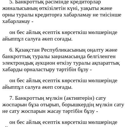
5. Банкроттық рәсімінде кредиторлар
жиналысының өткізілетін күні, уақыты және
орны туралы кредиторға хабарламау не тиісінше
хабарламау -
он бес айлық есептік көрсеткіш мөлшерінде
айыппұл салуға әкеп соғады.
6. Қазақстан Республикасының оңалту және
банкроттық туралы заңнамасында белгіленген
электрондық аукцион өткізу туралы ақпараттық
хабарды орналастыру тәртібін бұзу -
он бес айлық есептік көрсеткіш мөлшерінде
айыппұл салуға әкеп соғады.
7. Банкроттың мүлкін (активтерін) сату
жоспарын бұза отырып, борышкердің мүлкін сату
не сату жоспарын жасау тәртібін бұзу -
он бес айлық есептік көрсеткіш мөлшерінде