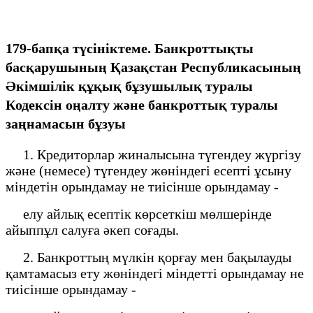
179-бапқа түсініктеме. Банкроттықты
басқарушының Қазақстан Республикасының
Әкімшілік құқық бұзушылық туралы
Кодексін оңалту және банкроттық туралы
заңнамасын бұзуы
1. Кредиторлар жиналысына түгендеу жүргізу
және (немесе) түгендеу жөніндегі есепті ұсыну
міндетін орындамау не тиісінше орындамау -
елу айлық есептік көрсеткіш мөлшерінде
айыппұл салуға әкеп соғады.
2. Банкроттың мүлкін қорғау мен бақылауды
қамтамасыз ету жөніндегі міндетті орындамау не
тиісінше орындамау -