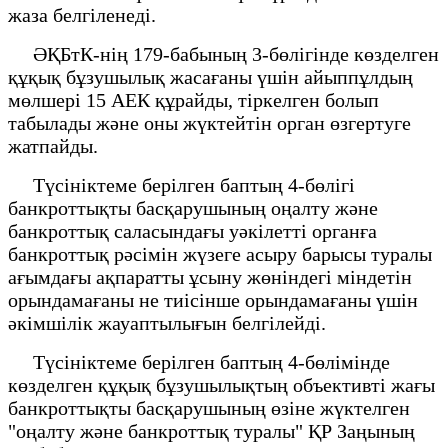
жаза белгіленеді.
ӘҚБтК-нің 179-бабының 3-бөлігінде көзделген
құқық бұзушылық жасағаны үшін айыппұлдың
мөлшері 15 АЕК құрайды, тіркелген болып
табылады және оны жүктейтін орган өзгертуге
жатпайды.
Түсініктеме берілген баптың 4-бөлігі
банкроттықты басқарушының оңалту және
банкроттық саласындағы уәкілетті органға
банкроттық рәсімін жүзеге асыру барысы туралы
ағымдағы ақпаратты ұсыну жөніндегі міндетін
орындамағаны не тиісінше орындамағаны үшін
әкімшілік жауаптылығын белгілейді.
Түсініктеме берілген баптың 4-бөлімінде
көзделген құқық бұзушылықтың объективті жағы
банкроттықты басқарушының өзіне жүктелген
"оңалту және банкроттық туралы" ҚР Заңының