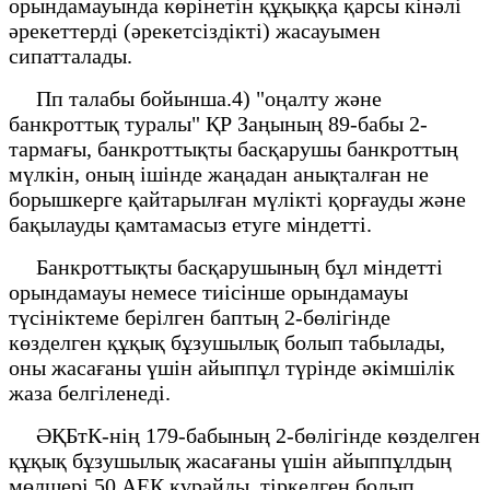
орындамауында көрінетін құқыққа қарсы кінәлі
әрекеттерді (әрекетсіздікті) жасауымен
сипатталады.
Пп талабы бойынша.4) "оңалту және
банкроттық туралы" ҚР Заңының 89-бабы 2-
тармағы, банкроттықты басқарушы банкроттың
мүлкін, оның ішінде жаңадан анықталған не
борышкерге қайтарылған мүлікті қорғауды және
бақылауды қамтамасыз етуге міндетті.
Банкроттықты басқарушының бұл міндетті
орындамауы немесе тиісінше орындамауы
түсініктеме берілген баптың 2-бөлігінде
көзделген құқық бұзушылық болып табылады,
оны жасағаны үшін айыппұл түрінде әкімшілік
жаза белгіленеді.
ӘҚБтК-нің 179-бабының 2-бөлігінде көзделген
құқық бұзушылық жасағаны үшін айыппұлдың
мөлшері 50 АЕК құрайды, тіркелген болып