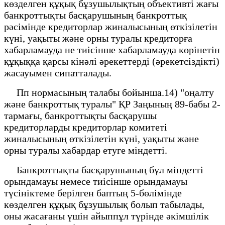
көзделген құқық бұзушылықтың объективті жағы
банкроттықты басқарушының банкроттық
рәсімінде кредиторлар жиналысының өткізілетін
күні, уақыты және орны туралы кредиторға
хабарламауда не тиісінше хабарламауда көрінетін
құқыққа қарсы кінәлі әрекеттерді (әрекетсіздікті)
жасауымен сипатталады.
Пп нормасының талабы бойынша.14) "оңалту
және банкроттық туралы" ҚР Заңының 89-бабы 2-
тармағы, банкроттықты басқарушы
кредиторларды кредиторлар комитеті
жиналысының өткізілетін күні, уақыты және
орны туралы хабардар етуге міндетті.
Банкроттықты басқарушының бұл міндетті
орындамауы немесе тиісінше орындамауы
түсініктеме берілген баптың 5-бөлімінде
көзделген құқық бұзушылық болып табылады,
оны жасағаны үшін айыппұл түрінде әкімшілік