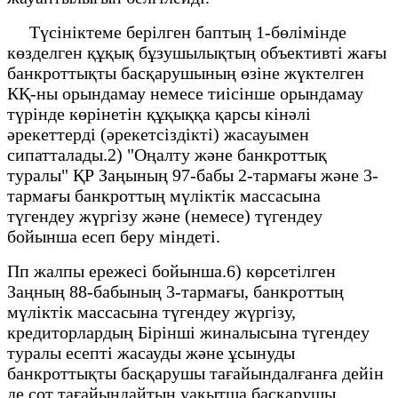
Түсініктеме берілген баптың 1-бөлімінде
көзделген құқық бұзушылықтың объективті жағы
банкроттықты басқарушының өзіне жүктелген
КҚ-ны орындамау немесе тиісінше орындамау
түрінде көрінетін құқыққа қарсы кінәлі
әрекеттерді (әрекетсіздікті) жасауымен
сипатталады.2) "Оңалту және банкроттық
туралы" ҚР Заңының 97-бабы 2-тармағы және 3-
тармағы банкроттың мүліктік массасына
түгендеу жүргізу және (немесе) түгендеу
бойынша есеп беру міндеті.
Пп жалпы ережесі бойынша.6) көрсетілген
Заңның 88-бабының 3-тармағы, банкроттың
мүліктік массасына түгендеу жүргізу,
кредиторлардың Бірінші жиналысына түгендеу
туралы есепті жасауды және ұсынуды
банкроттықты басқарушы тағайындалғанға дейін
де сот тағайындайтын уақытша басқарушы