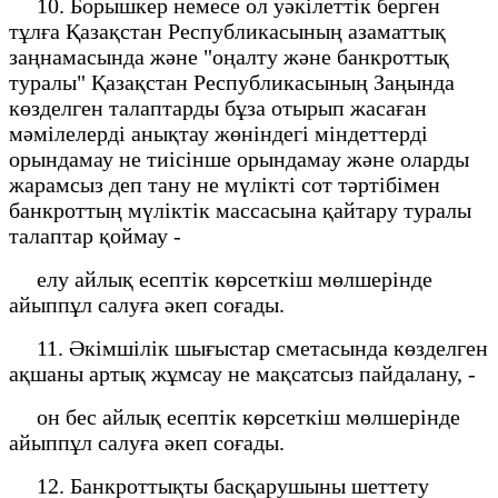
10. Борышкер немесе ол уәкілеттік берген
тұлға Қазақстан Республикасының азаматтық
заңнамасында және "оңалту және банкроттық
туралы" Қазақстан Республикасының Заңында
көзделген талаптарды бұза отырып жасаған
мәмілелерді анықтау жөніндегі міндеттерді
орындамау не тиісінше орындамау және оларды
жарамсыз деп тану не мүлікті сот тәртібімен
банкроттың мүліктік массасына қайтару туралы
талаптар қоймау -
елу айлық есептік көрсеткіш мөлшерінде
айыппұл салуға әкеп соғады.
11. Әкімшілік шығыстар сметасында көзделген
ақшаны артық жұмсау не мақсатсыз пайдалану, -
он бес айлық есептік көрсеткіш мөлшерінде
айыппұл салуға әкеп соғады.
12. Банкроттықты басқарушыны шеттету