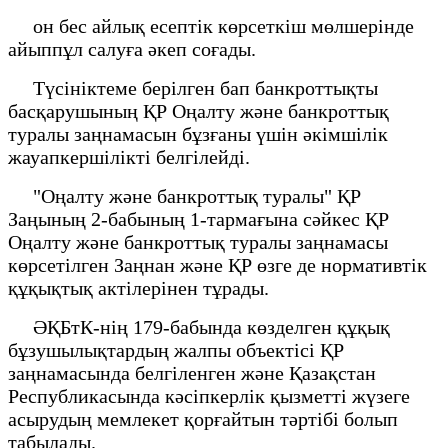
он бес айлық есептік көрсеткіш мөлшерінде
айыппұл салуға әкеп соғады.
Түсініктеме берілген бап банкроттықты
басқарушының ҚР Оңалту және банкроттық
туралы заңнамасын бұзғаны үшін әкімшілік
жауапкершілікті белгілейді.
"Оңалту және банкроттық туралы" ҚР
Заңының 2-бабының 1-тармағына сәйкес ҚР
Оңалту және банкроттық туралы заңнамасы
көрсетілген Заңнан және ҚР өзге де нормативтік
құқықтық актілерінен тұрады.
ӘҚБтК-нің 179-бабында көзделген құқық
бұзушылықтардың жалпы объектісі ҚР
заңнамасында белгіленген және Қазақстан
Республикасында кәсіпкерлік қызметті жүзеге
асырудың мемлекет қорғайтын тәртібі болып
табылады.