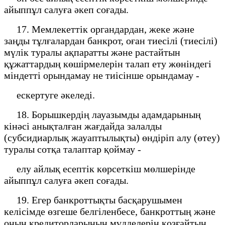
айыппұл салуға әкеп соғады.
17. Мемлекеттік органдардан, жеке және
заңды тұлғалардан банкрот, оған тиесілі (тиесілі)
мүлік туралы ақпаратты және растайтын
құжаттардың көшірмелерін талап ету жөніндегі
міндетті орындамау не тиісінше орындамау -
ескертуге әкеледі.
18. Борышкердің лауазымды адамдарының
кінәсі анықталған жағдайда залалды
(субсидиарлық жауаптылықты) өндіріп алу (өтеу)
туралы сотқа талаптар қоймау -
елу айлық есептік көрсеткіш мөлшерінде
айыппұл салуға әкеп соғады.
19. Егер банкроттықты басқарушымен
келісімде өзгеше белгіленбесе, банкроттың және
оның кредиторларының мүдделерін қозғайтын