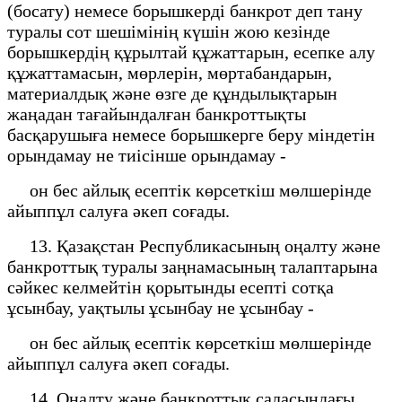
(босату) немесе борышкерді банкрот деп тану
туралы сот шешімінің күшін жою кезінде
борышкердің құрылтай құжаттарын, есепке алу
құжаттамасын, мөрлерін, мөртабандарын,
материалдық және өзге де құндылықтарын
жаңадан тағайындалған банкроттықты
басқарушыға немесе борышкерге беру міндетін
орындамау не тиісінше орындамау -
он бес айлық есептік көрсеткіш мөлшерінде
айыппұл салуға әкеп соғады.
13. Қазақстан Республикасының оңалту және
банкроттық туралы заңнамасының талаптарына
сәйкес келмейтін қорытынды есепті сотқа
ұсынбау, уақтылы ұсынбау не ұсынбау -
он бес айлық есептік көрсеткіш мөлшерінде
айыппұл салуға әкеп соғады.
14. Оңалту және банкроттық саласындағы