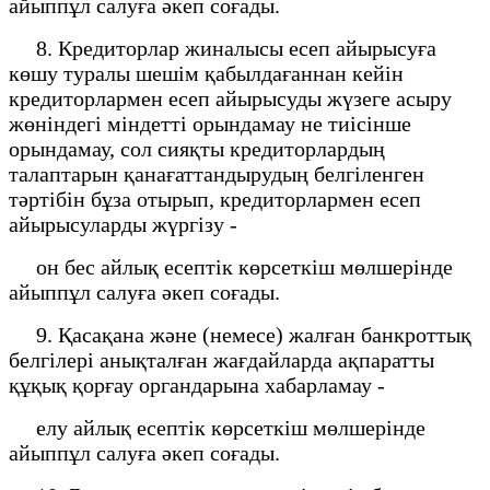
айыппұл салуға әкеп соғады.
8. Кредиторлар жиналысы есеп айырысуға
көшу туралы шешім қабылдағаннан кейін
кредиторлармен есеп айырысуды жүзеге асыру
жөніндегі міндетті орындамау не тиісінше
орындамау, сол сияқты кредиторлардың
талаптарын қанағаттандырудың белгіленген
тәртібін бұза отырып, кредиторлармен есеп
айырысуларды жүргізу -
он бес айлық есептік көрсеткіш мөлшерінде
айыппұл салуға әкеп соғады.
9. Қасақана және (немесе) жалған банкроттық
белгілері анықталған жағдайларда ақпаратты
құқық қорғау органдарына хабарламау -
елу айлық есептік көрсеткіш мөлшерінде
айыппұл салуға әкеп соғады.