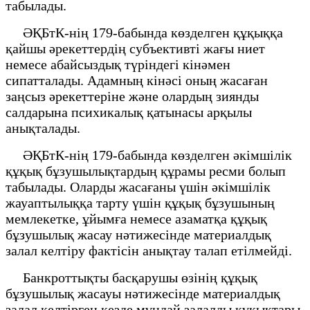
табылады.
ӘҚБтК-нің 179-бабында көзделген құқыққа
қайшы әрекеттердің субъективті жағы ниет
немесе абайсыздық түріндегі кінәмен
сипатталады. Адамның кінәсі оның жасаған
заңсыз әрекеттеріне және олардың зиянды
салдарына психикалық қатынасы арқылы
анықталады.
ӘҚБтК-нің 179-бабында көзделген әкімшілік
құқық бұзушылықтардың құрамы ресми болып
табылады. Оларды жасағаны үшін әкімшілік
жауаптылыққа тарту үшін құқық бұзушының
мемлекетке, ұйымға немесе азаматқа құқық
бұзушылық жасау нәтижесінде материалдық
залал келтіру фактісін анықтау талап етілмейді.
Банкроттықты басқарушы өзінің құқық
бұзушылық жасауы нәтижесінде материалдық
залал келтірген кезде мұндай залалды құқықтары