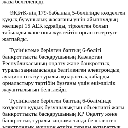
жаза белгіленеді.
ӘҚБтК-нің 179-бабының 5-бөлігінде көзделген
құқық бұзушылық жасағаны үшін айыппұлдың
мөлшері 15 АЕК құрайды, тіркелген болып
табылады және оны жүктейтін орган өзгертуге
жатпайды.
Түсініктеме берілген баптың 6-бөлігі
банкроттықты басқарушының Қазақстан
Республикасының оңалту және банкроттық
туралы заңнамасында белгіленген электрондық
аукцион өткізу туралы ақпараттық хабарды
орналастыру тәртібін бұзғаны үшін әкімшілік
жауаптылығын белгілейді.
Түсініктеме берілген баптың 6-бөлімінде
көзделген құқық бұзушылықтың объективті жағы
банкроттықты басқарушының ҚР Оңалту және
банкроттық туралы заңнамасында белгіленген
электрондық аукцион өткізу туралы ақпараттық