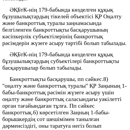
ӘҚБтК-нің 179-бабында көзделген құқық
бұзушылықтардың тікелей объектісі ҚР Оңалту
және банкроттық туралы заңнамасында
белгіленген банкроттықты басқарушының
кәсіпкерлік субъектілерінің банкроттық
рәсімдерін жүзеге асыру тәртібі болып табылады.
ӘҚБтК-нің 179-бабында көзделген құқық
бұзушылықтардың субъектілері банкроттықты
басқарушылар болып табылады.
Банкроттықты басқарушы, пп сәйкес.8)
"оңалту және банкроттық туралы" ҚР Заңының 1-
бабы-банкроттық рәсімін жүзеге асыру үшін
оңалту және банкроттық саласындағы уәкілетті
орган тағайындаған тұлға. Пп сәйкес
банкроттық.6) көрсетілген Заңның 1-бабы-
борышкердің сот шешімімен танылған
дәрменсіздігі, оны таратуға негіз болып