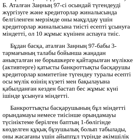
Б. Аталған Заңның 97-сі осындай түгендеуді
жүргізуге және кредиторлар жиналысында
белгіленген мерзімде оны мақұлдау үшін
кредиторлар жиналысына тиісті есепті ұсынуға
міндетті, ол 10 жұмыс күнінен аспауға тиіс.
Бұдан басқа, аталған Заңның 97-бабы 3-
тармағының талабы бойынша жаңадан
анықталған не борышкерге қайтарылған мүлікке
(активтерге) қатысты банкроттықты басқарушы
кредиторлар комитетіне түгендеу туралы есепті
осы мүлік өзінің күзеті мен бақылауына
қабылданған кезден бастап бес жұмыс күні
ішінде ұсынуға міндетті.
Банкроттықты басқарушының бұл міндетті
орындамауы немесе тиісінше орындамауы
түсініктеме берілген баптың 1-бөлігінде
көзделген құқық бұзушылық болып табылады,
оны жасағаны үшін айыппұл түрінде әкімшілік