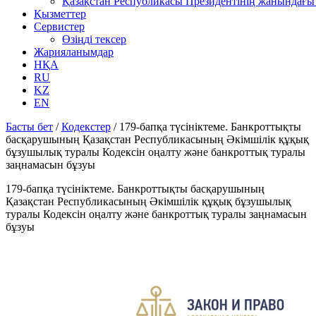
Қазақстан Республикасы Президентінің жанындағы 
Қызметтер
Сервистер
Өзіңді тексер
Жарияланымдар
НҚА
RU
KZ
EN
Басты бет
/
Кодекстер
/
179-бапқа түсініктеме. Банкроттықты
басқарушының Қазақстан Республикасының Әкімшілік құқық
бұзушылық туралы Кодексін оңалту және банкроттық туралы
заңнамасын бұзуы
179-бапқа түсініктеме. Банкроттықты басқарушының
Қазақстан Республикасының Әкімшілік құқық бұзушылық
туралы Кодексін оңалту және банкроттық туралы заңнамасын
бұзуы