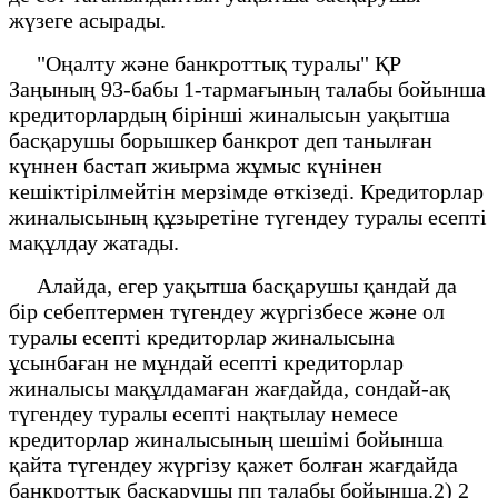
жүзеге асырады.
"Оңалту және банкроттық туралы" ҚР
Заңының 93-бабы 1-тармағының талабы бойынша
кредиторлардың бірінші жиналысын уақытша
басқарушы борышкер банкрот деп танылған
күннен бастап жиырма жұмыс күнінен
кешіктірілмейтін мерзімде өткізеді. Кредиторлар
жиналысының құзыретіне түгендеу туралы есепті
мақұлдау жатады.
Алайда, егер уақытша басқарушы қандай да
бір себептермен түгендеу жүргізбесе және ол
туралы есепті кредиторлар жиналысына
ұсынбаған не мұндай есепті кредиторлар
жиналысы мақұлдамаған жағдайда, сондай-ақ
түгендеу туралы есепті нақтылау немесе
кредиторлар жиналысының шешімі бойынша
қайта түгендеу жүргізу қажет болған жағдайда
банкроттық басқарушы пп талабы бойынша.2) 2