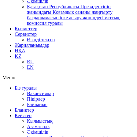
Әкімшілік
Қазақстан Республикасы Президентінің
жанындағы Қоғамдық сананы жаңғырту
бағдарламасын іске асыру жөніндегі ұлттық
комиссия туралы
Қызметтер
Сервистер
Өзіңді тексер
Жарияланымдар
НҚА
KZ
RU
EN
Меню
Біз туралы
Вакансиялар
Пікірлер
Байланыс
Бланктер
Кейстер
Қылмыстық
Азаматтық
Әкімшілік