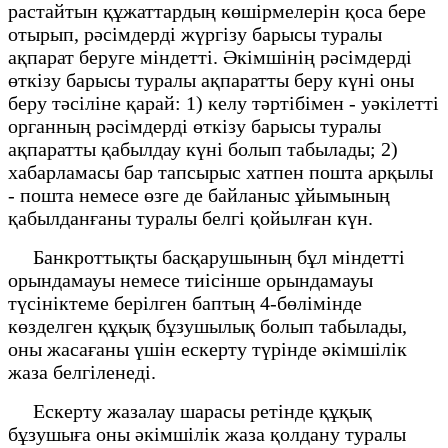
растайтын құжаттардың көшірмелерін қоса бере
отырып, рәсімдерді жүргізу барысы туралы
ақпарат беруге міндетті. Әкімшінің рәсімдерді
өткізу барысы туралы ақпаратты беру күні оны
беру тәсіліне қарай: 1) келу тәртібімен - уәкілетті
органның рәсімдерді өткізу барысы туралы
ақпаратты қабылдау күні болып табылады; 2)
хабарламасы бар тапсырыс хатпен пошта арқылы
- пошта немесе өзге де байланыс ұйымының
қабылданғаны туралы белгі қойылған күн.
Банкроттықты басқарушының бұл міндетті
орындамауы немесе тиісінше орындамауы
түсініктеме берілген баптың 4-бөлімінде
көзделген құқық бұзушылық болып табылады,
оны жасағаны үшін ескерту түрінде әкімшілік
жаза белгіленеді.
Ескерту жазалау шарасы ретінде құқық
бұзушыға оны әкімшілік жаза қолдану туралы