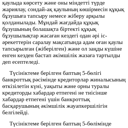
қаулыда көрсету және оны міндетті түрде
жариялау, сондай-ақ қаулының көшірмесін құқық
бұзушыға тапсыру немесе жіберу арқылы
қолданылады. Мұндай жағдайда құқық
бұзушының болашақта біртекті құқық
бұзушылықтар жасаған кездегі одан әрі іс-
әрекеттерін саралау мақсатында адам оған қаулы
тапсырылған (жіберілген) және ол заңды күшіне
енген кезден бастап әкімшілік жазаға тартылды
деп есептеледі.
Түсініктеме берілген баптың 5-бөлігі
банкроттық рәсімінде кредиторлар жиналысының
өткізілетін күні, уақыты және орны туралы
кредиторды хабардар етпегені не тиісінше
хабардар етпегені үшін банкроттық
басқарушының әкімшілік жауапкершілігін
белгілейді.
Түсініктеме берілген баптың 5-бөлімінде