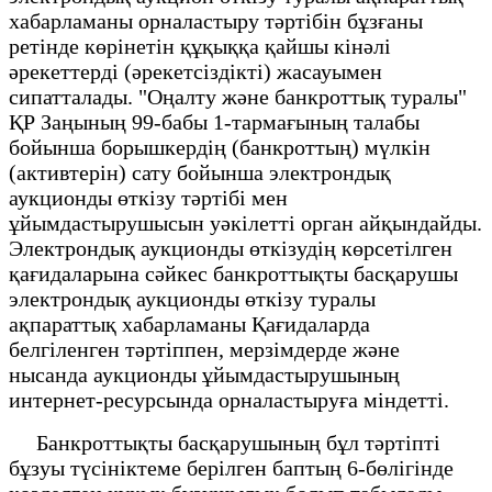
хабарламаны орналастыру тәртібін бұзғаны
ретінде көрінетін құқыққа қайшы кінәлі
әрекеттерді (әрекетсіздікті) жасауымен
сипатталады. "Оңалту және банкроттық туралы"
ҚР Заңының 99-бабы 1-тармағының талабы
бойынша борышкердің (банкроттың) мүлкін
(активтерін) сату бойынша электрондық
аукционды өткізу тәртібі мен
ұйымдастырушысын уәкілетті орган айқындайды.
Электрондық аукционды өткізудің көрсетілген
қағидаларына сәйкес банкроттықты басқарушы
электрондық аукционды өткізу туралы
ақпараттық хабарламаны Қағидаларда
белгіленген тәртіппен, мерзімдерде және
нысанда аукционды ұйымдастырушының
интернет-ресурсында орналастыруға міндетті.
Банкроттықты басқарушының бұл тәртіпті
бұзуы түсініктеме берілген баптың 6-бөлігінде