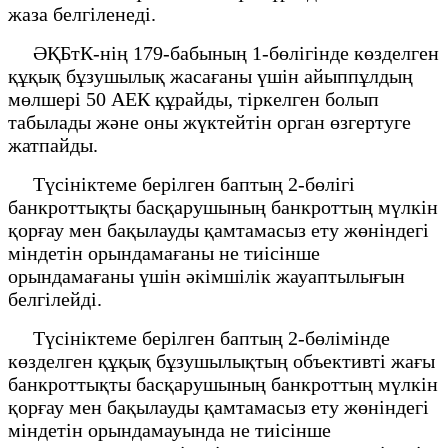
жаза белгіленеді.
ӘҚБтК-нің 179-бабының 1-бөлігінде көзделген
құқық бұзушылық жасағаны үшін айыппұлдың
мөлшері 50 АЕК құрайды, тіркелген болып
табылады және оны жүктейтін орган өзгертуге
жатпайды.
Түсініктеме берілген баптың 2-бөлігі
банкроттықты басқарушының банкроттың мүлкін
қорғау мен бақылауды қамтамасыз ету жөніндегі
міндетін орындамағаны не тиісінше
орындамағаны үшін әкімшілік жауаптылығын
белгілейді.
Түсініктеме берілген баптың 2-бөлімінде
көзделген құқық бұзушылықтың объективті жағы
банкроттықты басқарушының банкроттың мүлкін
қорғау мен бақылауды қамтамасыз ету жөніндегі
міндетін орындамауында не тиісінше