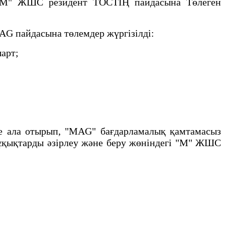
 "М" ЖШС резидент ТОСТІҢ пайдасына Төлеген
AG пайдасына төлемдер жүргізілді:
арт;
зге ала отырып, "MAG" бағдарламалық қамтамасыз
құқықтарды әзірлеу және беру жөніндегі "М" ЖШС