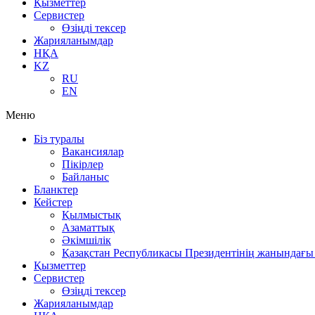
Қызметтер
Сервистер
Өзіңді тексер
Жарияланымдар
НҚА
KZ
RU
EN
Меню
Біз туралы
Вакансиялар
Пікірлер
Байланыс
Бланктер
Кейстер
Қылмыстық
Азаматтық
Әкімшілік
Қазақстан Республикасы Президентінің жанындағы 
Қызметтер
Сервистер
Өзіңді тексер
Жарияланымдар