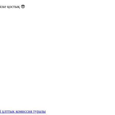
ске қостық 😎
і ұлттық комиссия туралы