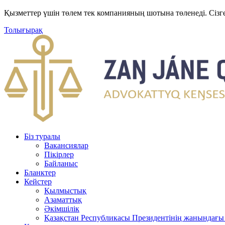
Қызметтер үшін төлем тек компанияның шотына төленеді. Сізг
Толығырақ
Біз туралы
Вакансиялар
Пікірлер
Байланыс
Бланктер
Кейстер
Қылмыстық
Азаматтық
Әкімшілік
Қазақстан Республикасы Президентінің жанындағы 