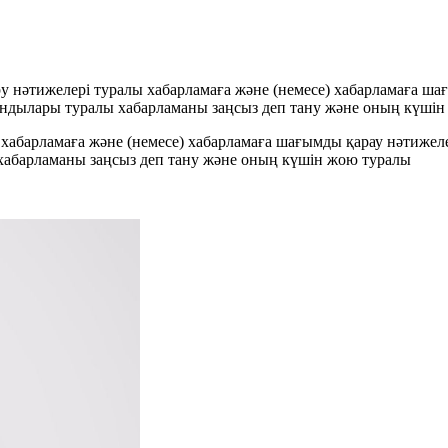
еру нәтижелері туралы хабарламаға және (немесе) хабарламаға 
ындылары туралы хабарламаны заңсыз деп тану және оның күші
ы хабарламаға және (немесе) хабарламаға шағымды қарау нәтиже
абарламаны заңсыз деп тану және оның күшін жою туралы