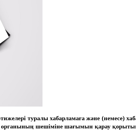
нәтижелері туралы хабарламаға және (немесе) 
с органының шешіміне шағымын қарау қорыты