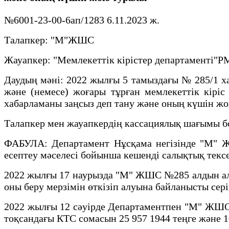
№6001-23-00-6ап/1283 6.11.2023 ж.
Талапкер: "М"ЖШС
Жауапкер: "Мемлекеттік кірістер департаменті"
Даудың мәні: 2022 жылғы 5 тамыздағы № 285/1 х
және (немесе) жоғары тұрған мемлекеттік кірі
хабарламаны заңсыз деп тану және оның күшін жо
Талапкер мен жауапкердің кассациялық шағымы б
ФАБУЛА: Департамент Нұсқама негізінде "М" ЖШ
есептеу мәселесі бойынша кешенді салықтық тексе
2022 жылғы 17 наурызда "М" ЖШС №285 алдын ала а
оны беру мерзімін өткізіп алуына байланысты сері
2022 жылғы 12 сәуірде Департаментпен "М" ЖШС №
тоқсандағы КТС сомасын 25 957 1944 теңге және 1