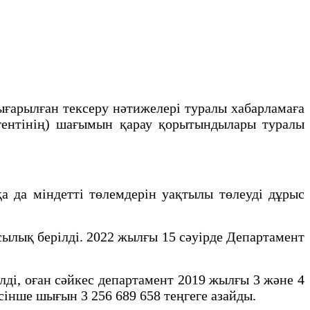
ғарылған тексеру нәтижелері туралы хабарламаға
агентінің) шағымын қарау қорытындылары туралы
 да міндетті төлемдерін уақтылы төлеуді дұрыс
сылық берілді. 2022 жылғы 15 сәуірде Департамент
ді, оған сәйкес департамент 2019 жылғы 3 және 4
сінше шығын 3 256 689 658 теңгеге азайды.