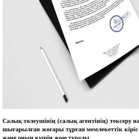
Салық төлеушінің (салық агентінің) тексеру 
шығарылған жоғары тұрған мемлекеттік кірі
және оның күшін жою туралы