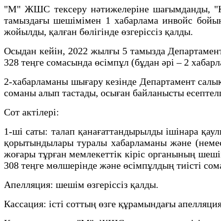
"М" ЖШС тексеру нәтижелеріне шағымданды, "
тамыздағы шешімімен 1 хабарлама инвойс бойын
жойылды, қалған бөлігінде өзгеріссіз қалды.
Осыдан кейін, 2022 жылғы 5 тамызда Департамен
328 теңге сомасында өсімпұл (бұдан әрі – 2 хабар
2-хабарламаны шығару кезінде Департамент салық
соманы алып тастады, осыған байланысты есептелг
Сот актілері:
1-ші саты: талап қанағаттандырылды ішінара қаул
қорытындылары туралы хабарламаны және (неме
жоғары тұрған мемлекеттік кіріс органының шеші
308 теңге мөлшерінде және өсімпұлдың тиісті сом
Апелляция: шешім өзгеріссіз қалды.
Кассация: істі соттың өзге құрамындағы апелляци