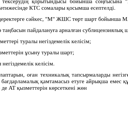
 тексерудің қорытындысы бойынша соңғысына
 нәтижесінде КТС сомалары қосымша есептелді.
деректерге сәйкес, "М" ЖШС төрт шарт бойынша M
 таңбасын пайдалануға арналған сублицензиялық ш
меттері туралы негіздемелік келісім;
зметтерін ұсыну туралы шарт;
негіздемелік келісім.
талаптарын, оған техникалық тапсырмаларды негі
ін бағдарламалық қамтамасыз етуге айрықша емес 
е де АТ қызметтерін көрсеткені жөн