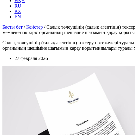
НҚА
RU
KZ
EN
Басты бет
/
Кейстер
/
Салық төлеушінің (салық агентінің) текс
мемлекеттік кіріс органының шешіміне шағымын қарау қорыт
Салық төлеушінің (салық агентінің) тексеру нәтижелері турал
органының шешіміне шағымын қарау қорытындылары туралы х
27 февраля 2026