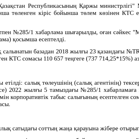
Қазақстан Республикасының Қаржы министрлігі"
ша төленген кіріс бойынша төлем көзінен КТС 
тпен №285/1 хабарлама шығарылды, оған сәйкес "
лама) қосымша есептелді.
 салынатын базадан 2018 жылғы 23 қазандағы №TR
ен КТС сомасы 110 657 теңгеге (737 714,25*15%) а
ы етілді: салық төлеушінің (салық агентінің) тек
се) 2022 жылғы 5 тамыздағы №285/1 хабарламаға
мін корпоративтік табыс салығының есептелген сом
асы.
ялық сатыдағы соттың жаңа қарауына жібере отырып