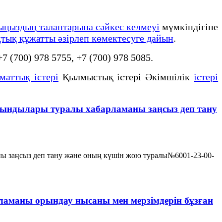
йыңыздың талаптарына сәйкес келмеуі
мүмкіндігіне
тық құжатты әзірлеп көмектесуге дайын
.
 +7 (700) 978 5755, +7 (700) 978 5085.
маттық істері
Қылмыстық істері Әкімшілік
істері
ытындылары туралы хабарламаны заңсыз деп тану
ны заңсыз деп тану және оның күшін жою туралы№6001-23-00-
ламаны орындау нысаны мен мерзімдерін бұзған