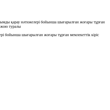
шағымды қарау нәтижелері бойынша шығарылған жоғары тұрған
н жою туралы
лері бойынша шығарылған жоғары тұрған мемлекеттік кіріс