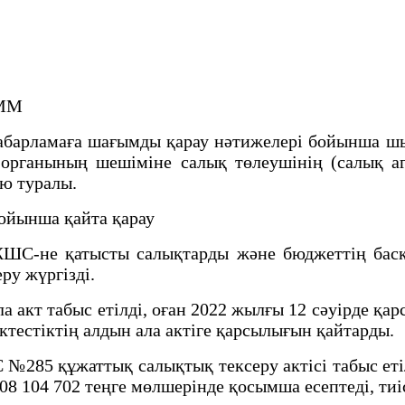
РММ
абарламаға шағымды қарау нәтижелері бойынша шы
с органының шешіміне салық төлеушінің (салық 
ю туралы.
ойынша қайта қарау
С-не қатысты салықтарды және бюджеттің басқа
ру жүргізді.
кт табыс етілді, оған 2022 жылғы 12 сәуірде қар
ктестіктің алдын ала актіге қарсылығын қайтарды.
285 құжаттық салықтық тексеру актісі табыс етіл
08 104 702 теңге мөлшерінде қосымша есептеді, тиі