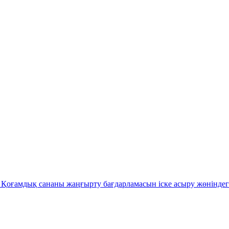
Қоғамдық сананы жаңғырту бағдарламасын іске асыру жөніндег