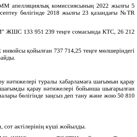
 ММ апелляциялық комиссиясының 2022 жылғы 5
есептеу бөлігінде 2018 жылғы 23 қазандағы №TR
М" ЖШС 133 951 239 теңге сомасында КТС, 26 212
 инвойсы қойылған 737 714,25 теңге мөлшеріндегі
зайды.
серу нәтижелері туралы хабарламаға шағымын қарау
 шағымды қарау нәтижелері бойынша шығарылған
алары бөлігінде заңсыз деп тану және жою 50 810
, сот актілерінің күші жойылды.