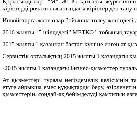
Қорытындылар: "М" ЖШС қатысты жүргізілген
кірістерді роялти нысанындағы кірістер деп тану
Инвойстарға және олар бойынша төлеу жөніндегі 
2016 жылғы 15 шілдедегі" МЕТКО " тобының тауар
2015 жылғы 1 қазаннан бастап күшіне енген ат қыз
Сервистік орталықтың 2015 жылғы 1 қазандағы қы
-2015 жылғы 1 қазандағы Бизнес-қызметтер туралы 
Ат қызметтері туралы негіздемелік келісімнің 
етуге айрықша емес құқықтарды беру, әзірленет
қызметтерін, сондай-ақ бейімделуді қамтитын өзг