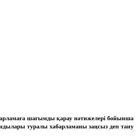
хабарламаға шағымды қарау нәтижелері бойынша
ндылары туралы хабарламаны заңсыз деп тану