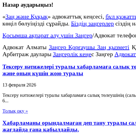
Назар аударыңыз!
«
Заң және Құқық
» адвокаттық кеңсесі,
бұл құжат
көңіл бөлуіңізді сұрайды.
Біздің заңгерлер
сіздің 
Қосымша ақпарат алу үшін Заңгер
/Адвокат телеф
Адвокат Алматы
Заңгер Қорғаушы Заң қызметі
Қ
Арбитраж даулары
Заңгерлік кеңе
с Заңгер
Адвокат
Тексеру нәтижелері туралы хабарламаға салық 
және оның күшін жою туралы
13 февраля 2026
Тексеру нәтижелері туралы хабарламаға салық төлеушінің (са
6...
Толық оқу »
Хабарламаны орындалмаған деп тану туралы сал
жағдайда ғана қабылдайды,