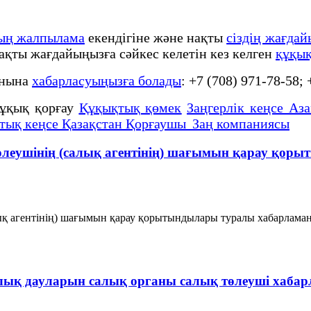
тың жалпылама
екендігіне және нақты
сіздің жағда
нақты жағдайыңызға сәйкес келетін кез келген
құқық
онына
хабарласуыңызға болады
: +7 (708) 971-78-58;
ұқық қорғау
Құқықтық қөмек
Заңгерлік кеңсе Аза
тық кеңсе Қазақстан Қорғаушы Заң компаниясы
төлеушінің (салық агентінің) шағымын қарау қор
лық агентінің) шағымын қарау қорытындылары туралы хабарлама
ық дауларын салық органы салық төлеуші хабар