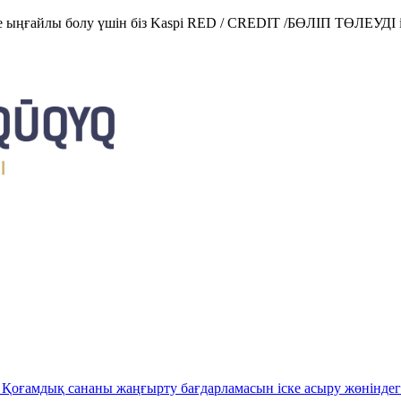
е ыңғайлы болу үшін біз Kaspi RED / CREDIT /БӨЛІП ТӨЛЕУДІ і
Қоғамдық сананы жаңғырту бағдарламасын іске асыру жөніндег