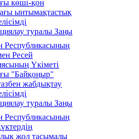
ғы көші-қон
дағы ынтымақтастық
елісімді
циялау туралы Заңы
н Республикасының
мен Ресей
иясының Үкіметі
ғы "Байқоңыр"
газбен жабдықтау
елісімді
циялау туралы Заңы
н Республикасының
жүктердің
алық жол тасымалы