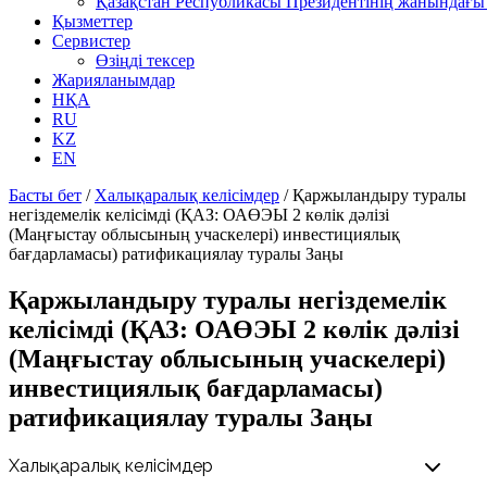
Қазақстан Республикасы Президентінің жанындағы 
Қызметтер
Сервистер
Өзіңді тексер
Жарияланымдар
НҚА
RU
KZ
EN
Басты бет
/
Халықаралық келісімдер
/
Қаржыландыру туралы
негіздемелік келісімді (ҚАЗ: ОАӨЭЫ 2 көлік дәлізі
(Маңғыстау облысының учаскелері) инвестициялық
бағдарламасы) ратификациялау туралы Заңы
Қаржыландыру туралы негіздемелік
келісімді (ҚАЗ: ОАӨЭЫ 2 көлік дәлізі
(Маңғыстау облысының учаскелері)
инвестициялық бағдарламасы)
ратификациялау туралы Заңы