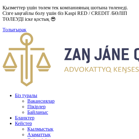
Қызметтер үшін төлем тек компанияның шотына төленеді.
Сізге ыңғайлы болу үшін біз Kaspi RED / CREDIT /БӨЛІП
ТӨЛЕУДІ іске қостық 😎
Толығырақ
Біз туралы
Вакансиялар
Пікірлер
Байланыс
Бланктер
Кейстер
Қылмыстық
Азаматтық