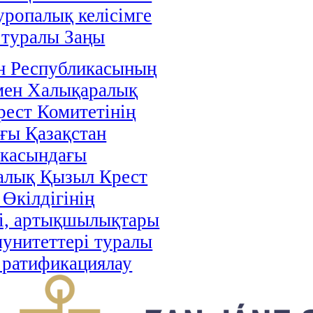
уропалық келісімге
 туралы Заңы
н Республикасының
мен Халықаралық
ест Комитетінің
ғы Қазақстан
икасындағы
алық Қызыл Крест
 Өкілдігінің
і, артықшылықтары
унитеттері туралы
і ратификациялау
аңы