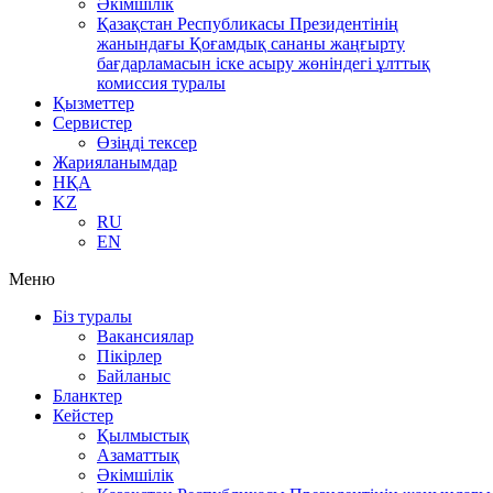
Әкімшілік
Қазақстан Республикасы Президентінің
жанындағы Қоғамдық сананы жаңғырту
бағдарламасын іске асыру жөніндегі ұлттық
комиссия туралы
Қызметтер
Сервистер
Өзіңді тексер
Жарияланымдар
НҚА
KZ
RU
EN
Меню
Біз туралы
Вакансиялар
Пікірлер
Байланыс
Бланктер
Кейстер
Қылмыстық
Азаматтық
Әкімшілік