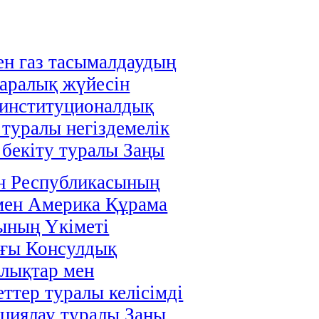
н газ тасымалдаудың
аралық жүйесін
 институционалдық
 туралы негіздемелік
і бекіту туралы Заңы
н Республикасының
мен Америка Құрама
ының Үкіметі
ағы Консулдық
лықтар мен
ттер туралы келісімді
циялау туралы Заңы