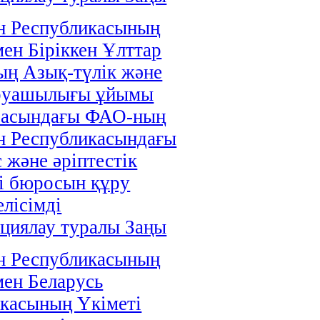
н Республикасының
мен Біріккен Ұлттар
ң Азық-түлік және
руашылығы ұйымы
расындағы ФАО-ның
н Республикасындағы
 және әріптестік
і бюросын құру
елісімді
циялау туралы Заңы
н Республикасының
мен Беларусь
касының Үкіметі