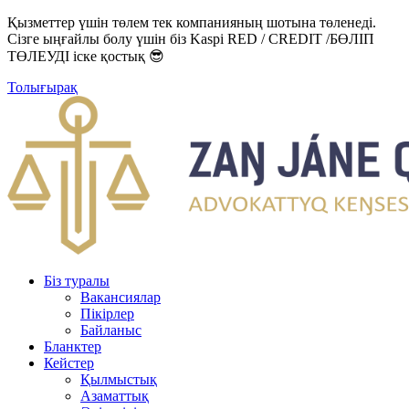
Қызметтер үшін төлем тек компанияның шотына төленеді.
Сізге ыңғайлы болу үшін біз Kaspi RED / CREDIT /БӨЛІП
ТӨЛЕУДІ іске қостық 😎
Толығырақ
Біз туралы
Вакансиялар
Пікірлер
Байланыс
Бланктер
Кейстер
Қылмыстық
Азаматтық