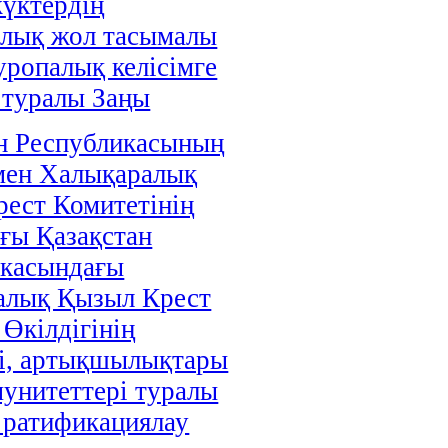
жүктердің
алық жол тасымалы
уропалық келісімге
 туралы Заңы
н Республикасының
мен Халықаралық
ест Комитетінің
ғы Қазақстан
икасындағы
алық Қызыл Крест
 Өкілдігінің
і, артықшылықтары
унитеттері туралы
і ратификациялау