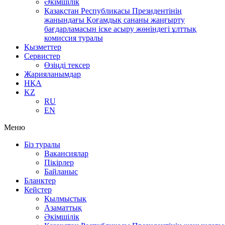
Әкімшілік
Қазақстан Республикасы Президентінің
жанындағы Қоғамдық сананы жаңғырту
бағдарламасын іске асыру жөніндегі ұлттық
комиссия туралы
Қызметтер
Сервистер
Өзіңді тексер
Жарияланымдар
НҚА
KZ
RU
EN
Меню
Біз туралы
Вакансиялар
Пікірлер
Байланыс
Бланктер
Кейстер
Қылмыстық
Азаматтық
Әкімшілік