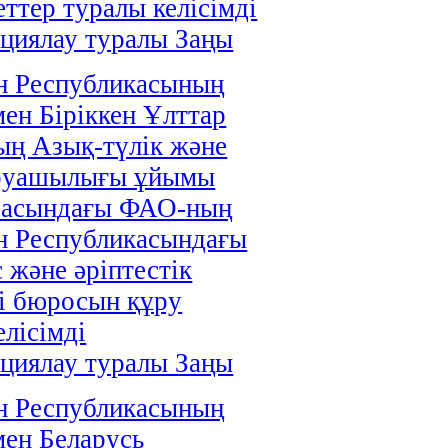
ттер туралы келісімді
циялау туралы Заңы
н Республикасының
мен Біріккен Ұлттар
ң Азық-түлік және
руашылығы ұйымы
расындағы ФАО-ның
н Республикасындағы
 және әріптестік
і бюросын құру
елісімді
циялау туралы Заңы
н Республикасының
мен Беларусь