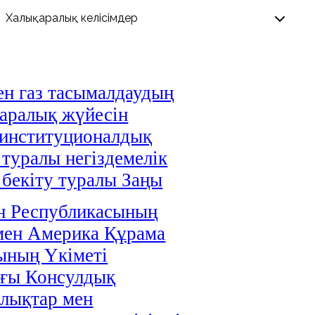
н газ тасымалдаудың
аралық жүйесін
 институционалдық
 туралы негіздемелік
і бекіту туралы Заңы
н Республикасының
мен Америка Құрама
ының Үкіметі
ағы Консулдық
лықтар мен