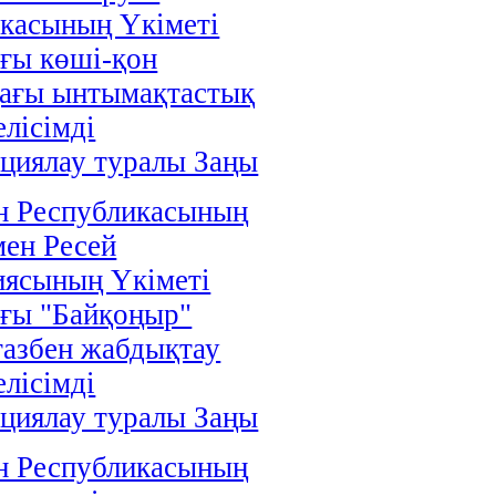
касының Үкіметі
ғы көші-қон
дағы ынтымақтастық
елісімді
циялау туралы Заңы
н Республикасының
мен Ресей
иясының Үкіметі
ғы "Байқоңыр"
газбен жабдықтау
елісімді
циялау туралы Заңы
н Республикасының