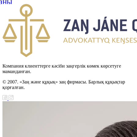
аңы
н Республикасы мен
стан арасындағы
н-Түрікмен
тік шекарасын
 туралы келісімді
циялау туралы Заңы
Компания клиенттерге кәсіби заңгерлік көмек көрсетуге
маманданған.
н Республикасы мен
© 2007. «Заң және құқық» заң фирмасы. Барлық құқықтар
Хашимит Корольдігі
қорғалған.
ғы қылмыстық істер
 өзара құқықтық
ралы келісімді
циялау туралы Заңы