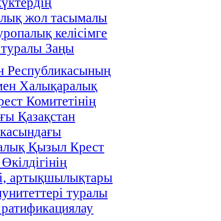
жүктердің
алық жол тасымалы
уропалық келісімге
 туралы Заңы
н Республикасының
мен Халықаралық
ест Комитетінің
ғы Қазақстан
икасындағы
алық Қызыл Крест
 Өкілдігінің
і, артықшылықтары
унитеттері туралы
і ратификациялау