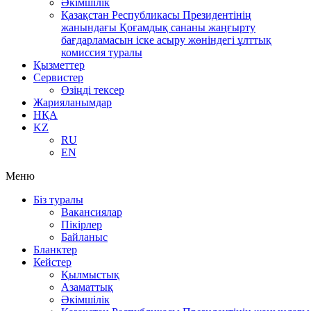
Әкімшілік
Қазақстан Республикасы Президентінің
жанындағы Қоғамдық сананы жаңғырту
бағдарламасын іске асыру жөніндегі ұлттық
комиссия туралы
Қызметтер
Сервистер
Өзіңді тексер
Жарияланымдар
НҚА
KZ
RU
EN
Меню
Біз туралы
Вакансиялар
Пікірлер
Байланыс
Бланктер
Кейстер
Қылмыстық
Азаматтық
Әкімшілік