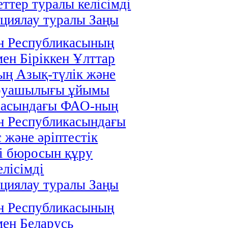
ттер туралы келісімді
циялау туралы Заңы
н Республикасының
мен Біріккен Ұлттар
ң Азық-түлік және
руашылығы ұйымы
расындағы ФАО-ның
н Республикасындағы
 және әріптестік
і бюросын құру
елісімді
циялау туралы Заңы
н Республикасының
мен Беларусь