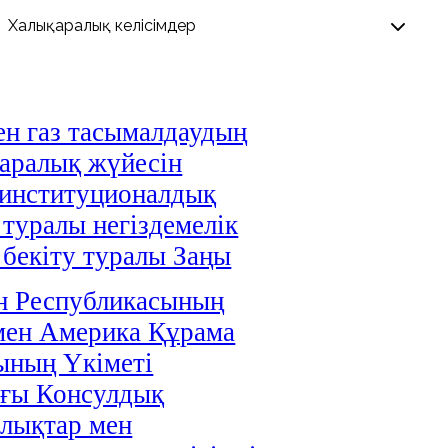
н газ тасымалдаудың
аралық жүйесін
 институционалдық
 туралы негіздемелік
і бекіту туралы Заңы
н Республикасының
мен Америка Құрама
ының Үкіметі
ағы Консулдық
лықтар мен