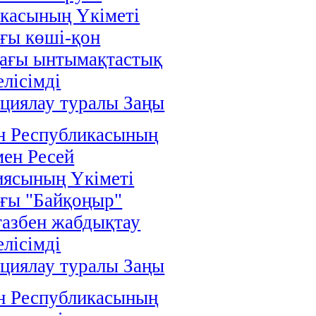
касының Үкіметі
ғы көші-қон
дағы ынтымақтастық
елісімді
циялау туралы Заңы
н Республикасының
мен Ресей
иясының Үкіметі
ғы "Байқоңыр"
газбен жабдықтау
елісімді
циялау туралы Заңы
н Республикасының