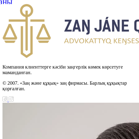
аңы
н Республикасы мен
стан арасындағы
н-Түрікмен
тік шекарасын
 туралы келісімді
циялау туралы Заңы
Компания клиенттерге кәсіби заңгерлік көмек көрсетуге
маманданған.
н Республикасы мен
© 2007. «Заң және құқық» заң фирмасы. Барлық құқықтар
Хашимит Корольдігі
қорғалған.
ғы қылмыстық істер
 өзара құқықтық
ралы келісімді
циялау туралы Заңы