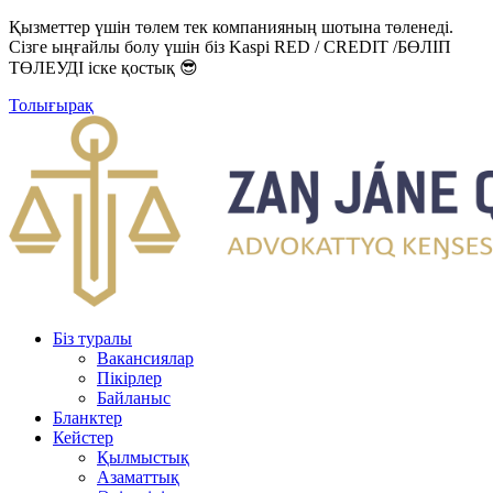
Қызметтер үшін төлем тек компанияның шотына төленеді.
Сізге ыңғайлы болу үшін біз Kaspi RED / CREDIT /БӨЛІП
ТӨЛЕУДІ іске қостық 😎
Толығырақ
Біз туралы
Вакансиялар
Пікірлер
Байланыс
Бланктер
Кейстер
Қылмыстық
Азаматтық