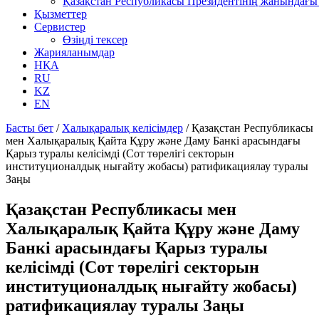
Қазақстан Республикасы Президентінің жанындағы 
Қызметтер
Сервистер
Өзіңді тексер
Жарияланымдар
НҚА
RU
KZ
EN
Басты бет
/
Халықаралық келісімдер
/
Қазақстан Республикасы
мен Халықаралық Қайта Құру және Даму Банкі арасындағы
Қарыз туралы келісімді (Сот төрелігі секторын
институционалдық нығайту жобасы) ратификациялау туралы
Заңы
Қазақстан Республикасы мен
Халықаралық Қайта Құру және Даму
Банкі арасындағы Қарыз туралы
келісімді (Сот төрелігі секторын
институционалдық нығайту жобасы)
ратификациялау туралы Заңы