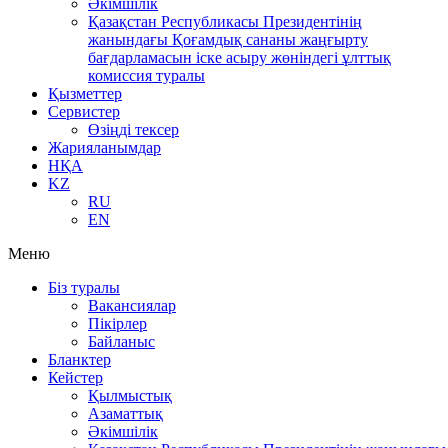
Әкімшілік
Қазақстан Республикасы Президентінің
жанындағы Қоғамдық сананы жаңғырту
бағдарламасын іске асыру жөніндегі ұлттық
комиссия туралы
Қызметтер
Сервистер
Өзіңді тексер
Жарияланымдар
НҚА
KZ
RU
EN
Меню
Біз туралы
Вакансиялар
Пікірлер
Байланыс
Бланктер
Кейстер
Қылмыстық
Азаматтық
Әкімшілік