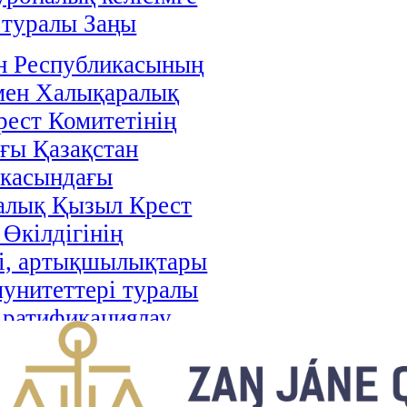
 туралы Заңы
н Республикасының
мен Халықаралық
ест Комитетінің
ғы Қазақстан
икасындағы
алық Қызыл Крест
 Өкілдігінің
і, артықшылықтары
унитеттері туралы
і ратификациялау
аңы
н Республикасы мен