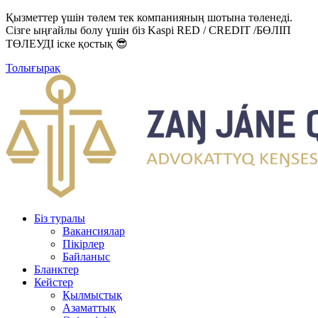
Қызметтер үшін төлем тек компанияның шотына төленеді.
Сізге ыңғайлы болу үшін біз Kaspi RED / CREDIT /БӨЛІП
ТӨЛЕУДІ іске қостық 😎
Толығырақ
Біз туралы
Вакансиялар
Пікірлер
Байланыс
Бланктер
Кейстер
Қылмыстық
Азаматтық