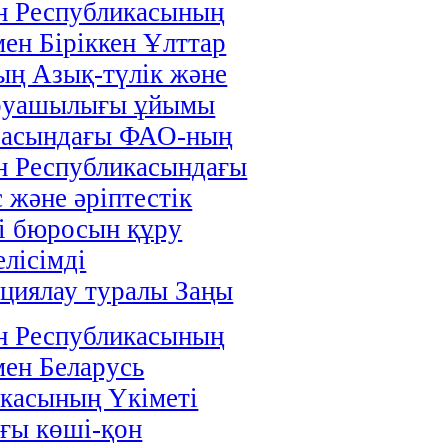
н Республикасының
мен Біріккен Ұлттар
ң Азық-түлік және
руашылығы ұйымы
расындағы ФАО-ның
н Республикасындағы
 және әріптестік
і бюросын құру
елісімді
циялау туралы Заңы
н Республикасының
мен Беларусь
касының Үкіметі
ғы көші-қон