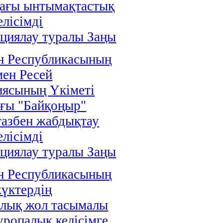
дағы ынтымақтастық
елісімді
циялау туралы Заңы
н Республикасының
мен Ресей
иясының Үкіметі
ғы "Байқоңыр"
газбен жабдықтау
елісімді
циялау туралы Заңы
н Республикасының
жүктердің
алық жол тасымалы
уропалық келісімге