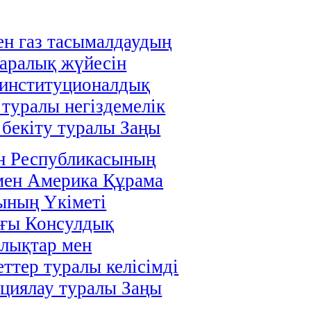
н газ тасымалдаудың
аралық жүйесін
 институционалдық
 туралы негіздемелік
і бекіту туралы Заңы
н Республикасының
мен Америка Құрама
ының Үкіметі
ағы Консулдық
лықтар мен
ттер туралы келісімді
циялау туралы Заңы