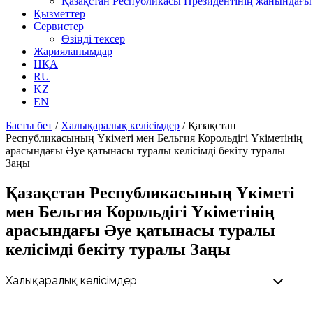
Қазақстан Республикасы Президентінің жанындағы 
Қызметтер
Сервистер
Өзіңді тексер
Жарияланымдар
НҚА
RU
KZ
EN
Басты бет
/
Халықаралық келісімдер
/
Қазақстан
Республикасының Үкіметі мен Бельгия Корольдігі Үкіметінің
арасындағы Әуе қатынасы туралы келісімді бекіту туралы
Заңы
Қазақстан Республикасының Үкіметі
мен Бельгия Корольдігі Үкіметінің
арасындағы Әуе қатынасы туралы
келісімді бекіту туралы Заңы