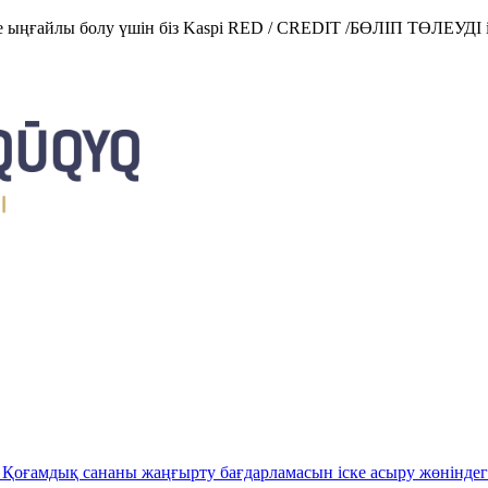
е ыңғайлы болу үшін біз Kaspi RED / CREDIT /БӨЛІП ТӨЛЕУДІ і
Қоғамдық сананы жаңғырту бағдарламасын іске асыру жөніндег