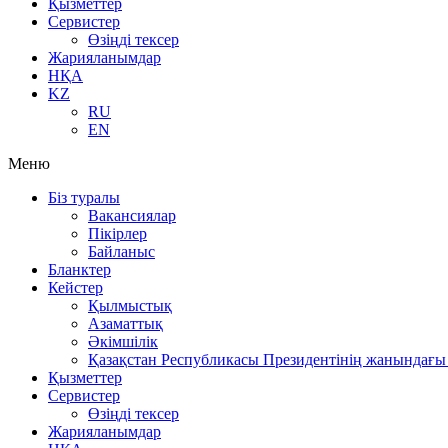
Қызметтер
Сервистер
Өзіңді тексер
Жарияланымдар
НҚА
KZ
RU
EN
Меню
Біз туралы
Вакансиялар
Пікірлер
Байланыс
Бланктер
Кейстер
Қылмыстық
Азаматтық
Әкімшілік
Қазақстан Республикасы Президентінің жанындағы 
Қызметтер
Сервистер
Өзіңді тексер
Жарияланымдар