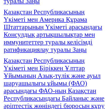
туралы Заңы
Қазақстан Республикасының
Үкіметі мен Америка Құрама
Штаттарының Үкіметі арасындағы
Консулдық артықшылықтар мен
иммунитеттер туралы келісімді
ратификациялау туралы Заңы
Қазақстан Республикасының
Үкіметі мен Біріккен Ұлттар
Ұйымының Азық-түлік және ауыл
шаруашылығы ұйымы (ФАО)
арасындағы ФАО-ның Қазақстан
Республикасындағы Байланыс және
әріптестік жөніндегі бюросын құру