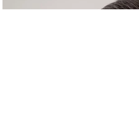
қатысушыларды қорғау туралы
келісімді ратификациялау туралы
Заңы
Тәуелсіз Мемлекеттер
Достастығына қатысушы
мемлекеттер азаматтық
авиациясының авиациялық
техникасын пайдалану мен
жөндеуді қамтамасыз ету жөніндегі
трансұлттық қаржы-өнеркәсіп
тобын құру туралы келісімнің
күшін жою туралы Заңы
Орталық Азия аймақтық
экологиялық орталығы жұмысының