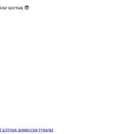
ске қостық 😎
і ұлттық комиссия туралы