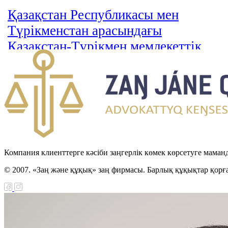
Қазақстан Республикасы мен
Түрікменстан арасындағы
Қазақстан-Түрікмен мемлекеттік
шекарасын шегендеу туралы
келісімді ратификациялау туралы
Заңы
Қазақстан Республикасы мен
Иордан Хашимит Корольдігі
арасындағы қылмыстық істер
Компания клиенттерге кәсіби заңгерлік көмек көрсетуге маман
бойынша өзара құқықтық көмек
© 2007. «Заң және құқық» заң фирмасы. Барлық құқықтар қорғ
туралы келісімді ратификациялау
туралы Заңы
Қылмыстық сот ісін жүргізуге