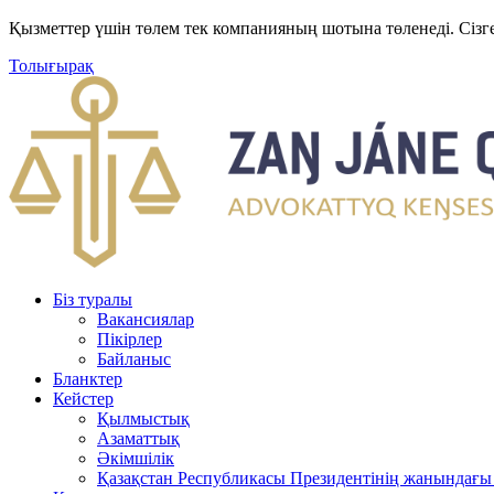
Қызметтер үшін төлем тек компанияның шотына төленеді. Сізг
Толығырақ
Біз туралы
Вакансиялар
Пікірлер
Байланыс
Бланктер
Кейстер
Қылмыстық
Азаматтық
Әкімшілік
Қазақстан Республикасы Президентінің жанындағы 