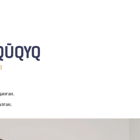
данған.
алған.