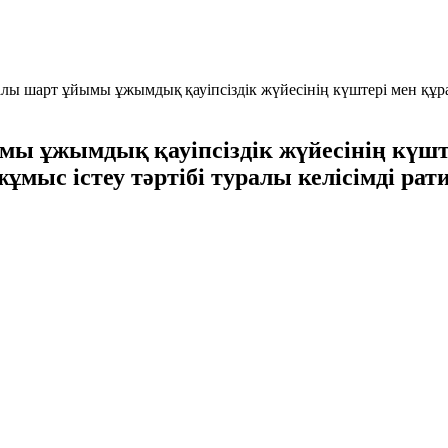
алы шарт ұйымы ұжымдық қауіпсіздік жүйесінің күштері мен құр
мы ұжымдық қауіпсіздік жүйесінің күшт
мыс істеу тәртібі туралы келісімді ра