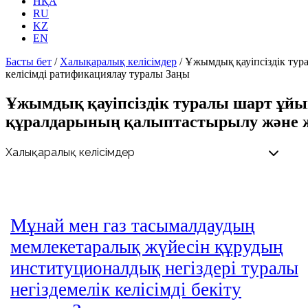
НҚА
RU
KZ
EN
Басты бет
/
Халықаралық келісімдер
/
Ұжымдық қауіпсіздік тур
келісімді ратификациялау туралы Заңы
Ұжымдық қауіпсіздік туралы шарт ұйы
құралдарының қалыптастырылу және жұ
Мұнай мен газ тасымалдаудың
мемлекетаралық жүйесін құрудың
институционалдық негіздері туралы
негіздемелік келісімді бекіту