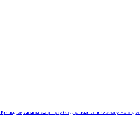
Қоғамдық сананы жаңғырту бағдарламасын іске асыру жөніндег