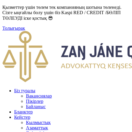
Қызметтер үшін төлем тек компанияның шотына төленеді.
Сізге ыңғайлы болу үшін біз Kaspi RED / CREDIT /БӨЛІП
ТӨЛЕУДІ іске қостық 😎
Толығырақ
Біз туралы
Вакансиялар
Пікірлер
Байланыс
Бланктер
Кейстер
Қылмыстық
Азаматтық