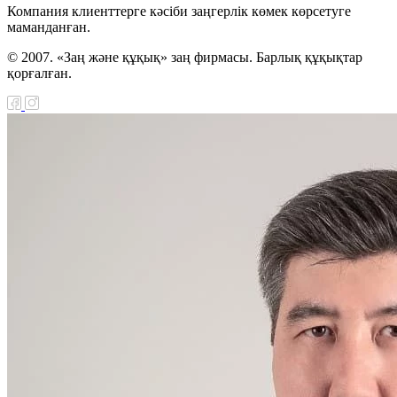
тік шекарасын
Компания клиенттерге кәсіби заңгерлік көмек көрсетуге
маманданған.
 туралы келісімді
циялау туралы Заңы
© 2007. «Заң және құқық» заң фирмасы. Барлық құқықтар
қорғалған.
н Республикасы мен
Хашимит Корольдігі
ғы қылмыстық істер
 өзара құқықтық
ралы келісімді
циялау туралы Заңы
қ сот ісін жүргізуге
ыларды қорғау туралы
і ратификациялау
аңы