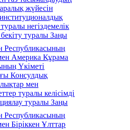
аралық жүйесін
 институционалдық
 туралы негіздемелік
і бекіту туралы Заңы
н Республикасының
мен Америка Құрама
ының Үкіметі
ағы Консулдық
лықтар мен
ттер туралы келісімді
циялау туралы Заңы
н Республикасының
мен Біріккен Ұлттар