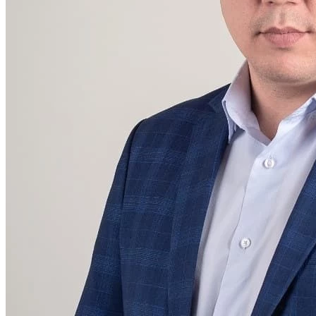
 Мемлекеттер
ығына қатысушы
тер азаматтық
ының авиациялық
ын пайдалану мен
 қамтамасыз ету
і трансұлттық қаржы-
п тобын құру туралы
ің күшін жою туралы
 Азия аймақтық
лық орталығы
ың жағдайлары
 келісімді бекіту