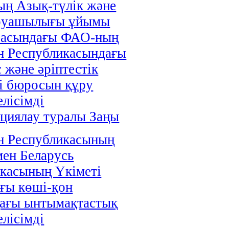
ң Азық-түлік және
руашылығы ұйымы
расындағы ФАО-ның
н Республикасындағы
 және әріптестік
і бюросын құру
елісімді
циялау туралы Заңы
н Республикасының
мен Беларусь
касының Үкіметі
ғы көші-қон
дағы ынтымақтастық
елісімді