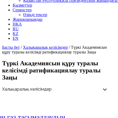
Қазақстан Республикасы Президентінің жанындағы 
Қызметтер
Сервистер
Өзіңді тексер
Жарияланымдар
НҚА
RU
KZ
EN
Басты бет
/
Халықаралық келісімдер
/
Түркі Академиясын
құру туралы келісімді ратификациялау туралы Заңы
Түркі Академиясын құру туралы
келісімді ратификациялау туралы
Заңы
н газ тасымалдаудың