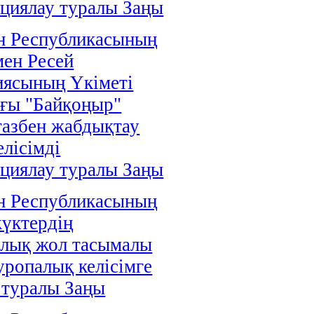
циялау туралы Заңы
н Республикасының
мен Ресей
иясының Үкіметі
ғы "Байқоңыр"
газбен жабдықтау
елісімді
циялау туралы Заңы
н Республикасының
жүктердің
алық жол тасымалы
уропалық келісімге
 туралы Заңы