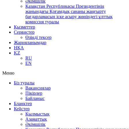
Әкімшілік
Қазақстан Республикасы Президентінің
жанындағы Қоғамдық сананы жаңғырту
бағдарламасын іске асыру жөніндегі ұлттық
комиссия туралы
Қызметтер
Сервистер
Өзіңді тексер
Жарияланымдар
НҚА
KZ
RU
EN
Меню
Біз туралы
Вакансиялар
Пікірлер
Байланыс
Бланктер
Кейстер
Қылмыстық
Азаматтық
Әкімшілік