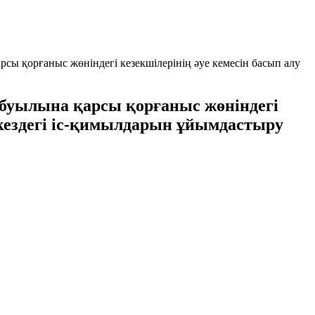
сы қорғаныс жөніндегі кезекшілерінің әуе кемесін басып алу
абуылына қарсы қорғаныс жөніндегі
 кездегі іс-қимылдарын ұйымдастыру