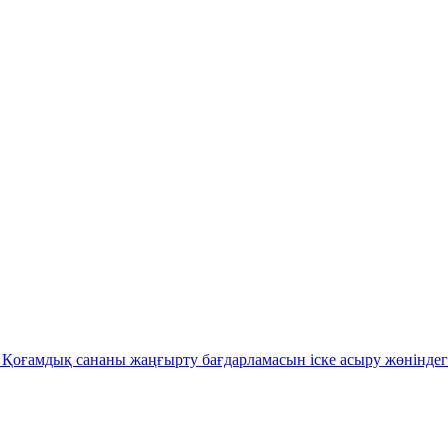
Қоғамдық сананы жаңғырту бағдарламасын іске асыру жөніндег