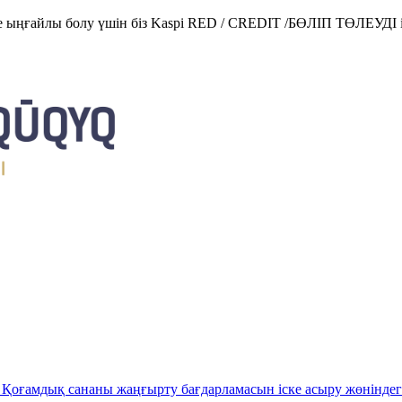
е ыңғайлы болу үшін біз Kaspi RED / CREDIT /БӨЛІП ТӨЛЕУДІ і
Қоғамдық сананы жаңғырту бағдарламасын іске асыру жөніндег