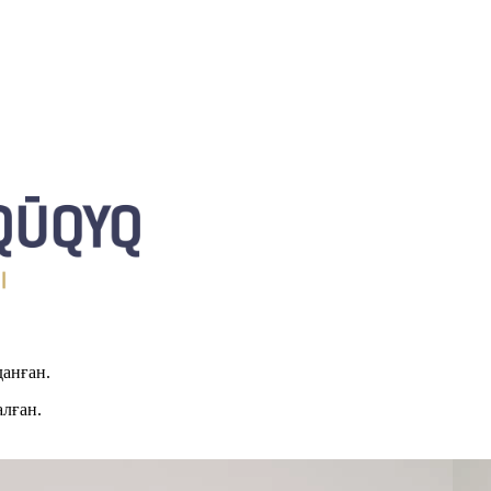
данған.
алған.