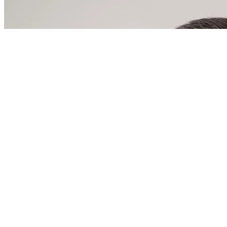
Қылмыстық сот ісін жүргізуге
қатысушыларды қорғау туралы
келісімді ратификациялау туралы
Заңы
Тәуелсіз Мемлекеттер
Достастығына қатысушы
мемлекеттер азаматтық
авиациясының авиациялық
техникасын пайдалану мен
жөндеуді қамтамасыз ету жөніндегі
трансұлттық қаржы-өнеркәсіп
тобын құру туралы келісімнің
күшін жою туралы Заңы
Орталық Азия аймақтық