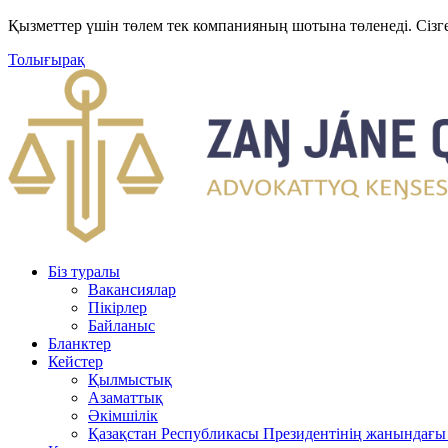
Қызметтер үшін төлем тек компанияның шотына төленеді. Сізг
Толығырақ
Біз туралы
Вакансиялар
Пікірлер
Байланыс
Бланктер
Кейстер
Қылмыстық
Азаматтық
Әкімшілік
Қазақстан Республикасы Президентінің жанындағы 