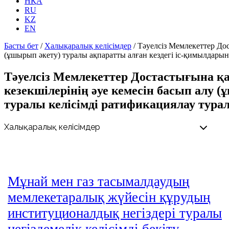
НҚА
RU
KZ
EN
Басты бет
/
Халықаралық келісімдер
/
Тәуелсіз Мемлекеттер До
(ұшырып әкету) туралы ақпаратты алған кездегі іс-қимылдары
Тәуелсіз Мемлекеттер Достастығына қ
кезекшілерінің әуе кемесін басып алу
туралы келісімді ратификациялау тура
Мұнай мен газ тасымалдаудың
мемлекетаралық жүйесін құрудың
институционалдық негіздері туралы
негіздемелік келісімді бекіту