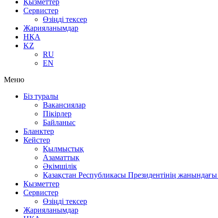
Қызметтер
Сервистер
Өзіңді тексер
Жарияланымдар
НҚА
KZ
RU
EN
Меню
Біз туралы
Вакансиялар
Пікірлер
Байланыс
Бланктер
Кейстер
Қылмыстық
Азаматтық
Әкімшілік
Қазақстан Республикасы Президентінің жанындағы 
Қызметтер
Сервистер
Өзіңді тексер
Жарияланымдар