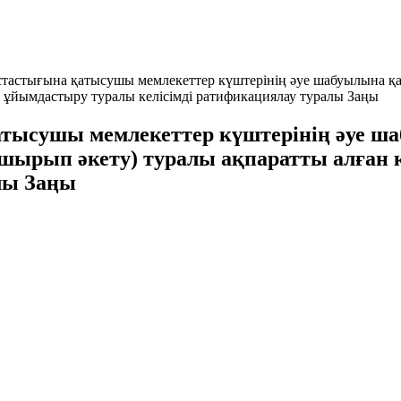
стастығына қатысушы мемлекеттер күштерінің әуе шабуылына қар
н ұйымдастыру туралы келісімді ратификациялау туралы Заңы
атысушы мемлекеттер күштерінің әуе ш
 (ұшырып әкету) туралы ақпаратты алған
лы Заңы