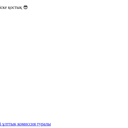
ске қостық 😎
і ұлттық комиссия туралы