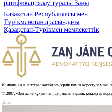
ратификациялау туралы Заңы
Қазақстан Республикасы мен
Түрікменстан арасындағы
Қазақстан-Түрікмен мемлекеттік
шекарасын шегендеу туралы
келісімді ратификациялау туралы
Заңы
Қазақстан Республикасы мен
Иордан Хашимит Корольдігі
арасындағы қылмыстық істер
Компания клиенттерге кәсіби заңгерлік көмек көрсетуге маман
бойынша өзара құқықтық көмек
туралы келісімді ратификациялау
© 2007. «Заң және құқық» заң фирмасы. Барлық құқықтар қорғ
туралы Заңы