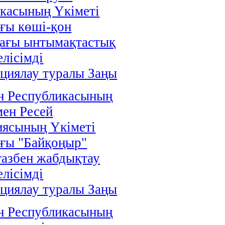
касының Үкіметі
ғы көші-қон
дағы ынтымақтастық
елісімді
циялау туралы Заңы
н Республикасының
мен Ресей
иясының Үкіметі
ғы "Байқоңыр"
газбен жабдықтау
елісімді
циялау туралы Заңы
н Республикасының