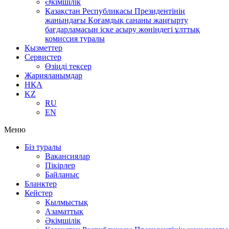
Әкімшілік
Қазақстан Республикасы Президентінің
жанындағы Қоғамдық сананы жаңғырту
бағдарламасын іске асыру жөніндегі ұлттық
комиссия туралы
Қызметтер
Сервистер
Өзіңді тексер
Жарияланымдар
НҚА
KZ
RU
EN
Меню
Біз туралы
Вакансиялар
Пікірлер
Байланыс
Бланктер
Кейстер
Қылмыстық
Азаматтық
Әкімшілік