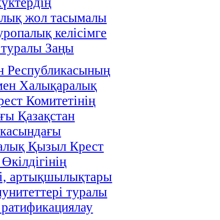
жүктердің
алық жол тасымалы
уропалық келісімге
 туралы Заңы
н Республикасының
мен Халықаралық
ест Комитетінің
ғы Қазақстан
икасындағы
алық Қызыл Крест
 Өкілдігінің
і, артықшылықтары
унитеттері туралы
і ратификациялау