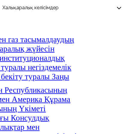
н газ тасымалдаудың
аралық жүйесін
 институционалдық
 туралы негіздемелік
і бекіту туралы Заңы
н Республикасының
мен Америка Құрама
ының Үкіметі
ағы Консулдық
лықтар мен