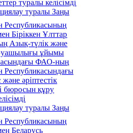
ттер туралы келісімді
циялау туралы Заңы
н Республикасының
мен Біріккен Ұлттар
ң Азық-түлік және
руашылығы ұйымы
расындағы ФАО-ның
н Республикасындағы
 және әріптестік
і бюросын құру
елісімді
циялау туралы Заңы
н Республикасының
мен Беларусь