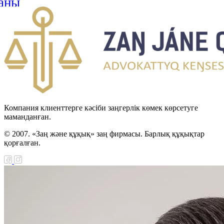
аңы
н Республикасы мен
стан арасындағы
н-Түрікмен
тік шекарасын
 туралы келісімді
циялау туралы Заңы
Компания клиенттерге кәсіби заңгерлік көмек көрсетуге
маманданған.
н Республикасы мен
© 2007. «Заң және құқық» заң фирмасы. Барлық құқықтар
Хашимит Корольдігі
қорғалған.
ғы қылмыстық істер
 өзара құқықтық
ралы келісімді
циялау туралы Заңы