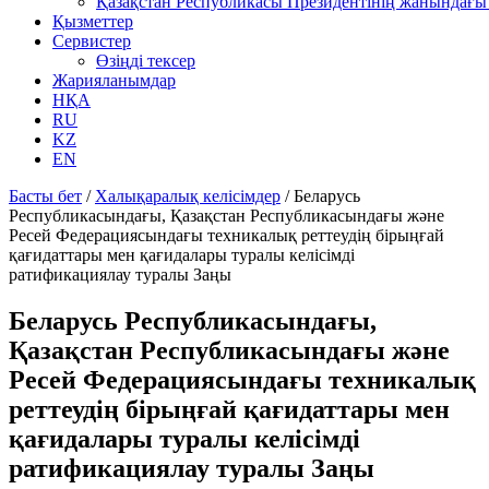
Қазақстан Республикасы Президентінің жанындағы 
Қызметтер
Сервистер
Өзіңді тексер
Жарияланымдар
НҚА
RU
KZ
EN
Басты бет
/
Халықаралық келісімдер
/
Беларусь
Республикасындағы, Қазақстан Республикасындағы және
Ресей Федерациясындағы техникалық реттеудің бірыңғай
қағидаттары мен қағидалары туралы келісімді
ратификациялау туралы Заңы
Беларусь Республикасындағы,
Қазақстан Республикасындағы және
Ресей Федерациясындағы техникалық
реттеудің бірыңғай қағидаттары мен
қағидалары туралы келісімді
ратификациялау туралы Заңы