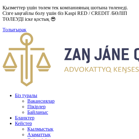
Қызметтер үшін төлем тек компанияның шотына төленеді.
Сізге ыңғайлы болу үшін біз Kaspi RED / CREDIT /БӨЛІП
ТӨЛЕУДІ іске қостық 😎
Толығырақ
Біз туралы
Вакансиялар
Пікірлер
Байланыс
Бланктер
Кейстер
Қылмыстық
Азаматтық