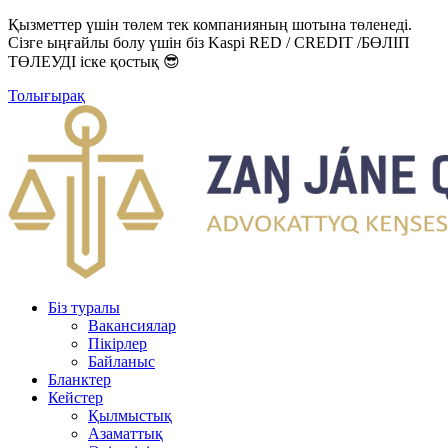
Қызметтер үшін төлем тек компанияның шотына төленеді.
Сізге ыңғайлы болу үшін біз Kaspi RED / CREDIT /БӨЛІП
ТӨЛЕУДІ іске қостық 😎
Толығырақ
Біз туралы
Вакансиялар
Пікірлер
Байланыс
Бланктер
Кейстер
Қылмыстық
Азаматтық