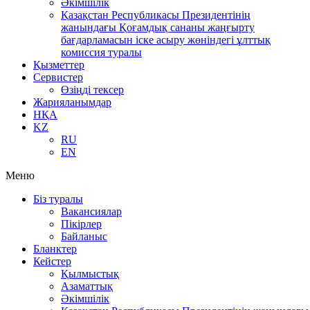
Әкімшілік
Қазақстан Республикасы Президентінің
жанындағы Қоғамдық сананы жаңғырту
бағдарламасын іске асыру жөніндегі ұлттық
комиссия туралы
Қызметтер
Сервистер
Өзіңді тексер
Жарияланымдар
НҚА
KZ
RU
EN
Меню
Біз туралы
Вакансиялар
Пікірлер
Байланыс
Бланктер
Кейстер
Қылмыстық
Азаматтық
Әкімшілік