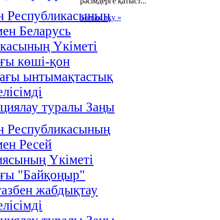
рәсімдерге қатыст...
н Республикасының
Толық оқу »
мен Беларусь
касының Үкіметі
ғы көші-қон
дағы ынтымақтастық
елісімді
циялау туралы Заңы
н Республикасының
мен Ресей
иясының Үкіметі
ғы "Байқоңыр"
газбен жабдықтау
елісімді