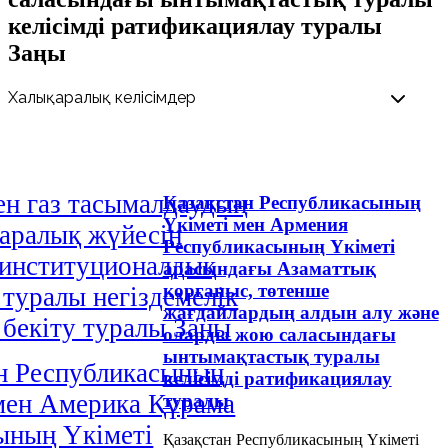
келісімді ратификациялау туралы
Заңы
н газ тасымалдаудың
Қазақстан Республикасының
Үкіметі мен Армения
аралық жүйесін
Республикасының Үкіметі
 институционалдық
арасындағы Азаматтық
қорғаныс, төтенше
 туралы негіздемелік
жағдайлардың алдын алу және
і бекіту туралы Заңы
оларды жою саласындағы
ынтымақтастық туралы
н Республикасының
келісімді ратификациялау
мен Америка Құрама
туралы
ының Үкіметі
Қазақстан Республикасының Үкіметі