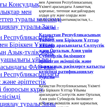
мен Армения Республикасының
ағы Консулдық
Үкіметі арасындағы Азаматтық
лықтар мен
қорғаныс, төтенше жағдайлардың
алдын алу және оларды жою
ттер туралы келісімді
саласындағы ынтымақтастық т...
циялау туралы Заңы
Толық оқу »
Қазақстан Республикасының
н Республикасының
Үкіметі мен Біріккен Ұлттар
мен Біріккен Ұлттар
Ұйымы арасындағы Солтүстік
және Орталық Азия үшін
ң Азық-түлік және
Субөңірлік бөлімшеге
руашылығы ұйымы
арналған әкімшілік және
расындағы ФАО-ның
қаржылық рәсімдерге қатысты
келісімді ратификациялау
н Республикасындағы
туралы
 және әріптестік
Қазақстан Республикасының Үкіметі
і бюросын құру
мен Біріккен Ұлттар Ұйымы
арасындағы Солтүстік және Орталық
елісімді
Азия үшін Субөңірлік бөлімшеге
циялау туралы Заңы
арналған әкімшілік және қаржылық