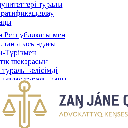
унитеттері туралы
і ратификациялау
аңы
н Республикасы мен
стан арасындағы
н-Түрікмен
тік шекарасын
 туралы келісімді
циялау туралы Заңы
н Республикасы мен
Хашимит Корольдігі
ғы қылмыстық істер
 өзара құқықтық
ралы келісімді