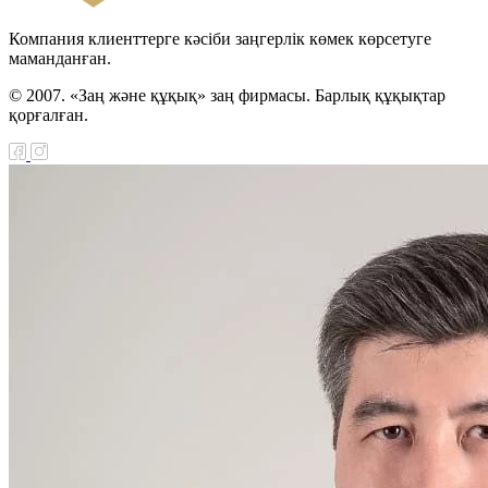
циялау туралы Заңы
Компания клиенттерге кәсіби заңгерлік көмек көрсетуге
маманданған.
қ сот ісін жүргізуге
© 2007. «Заң және құқық» заң фирмасы. Барлық құқықтар
ыларды қорғау туралы
қорғалған.
і ратификациялау
аңы
 Мемлекеттер
ығына қатысушы
тер азаматтық
ының авиациялық
ын пайдалану мен
 қамтамасыз ету
і трансұлттық қаржы-
п тобын құру туралы