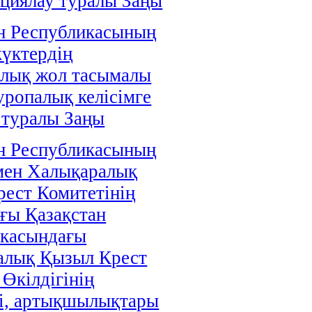
циялау туралы Заңы
н Республикасының
жүктердің
алық жол тасымалы
уропалық келісімге
 туралы Заңы
н Республикасының
мен Халықаралық
ест Комитетінің
ғы Қазақстан
икасындағы
алық Қызыл Крест
 Өкілдігінің
і, артықшылықтары