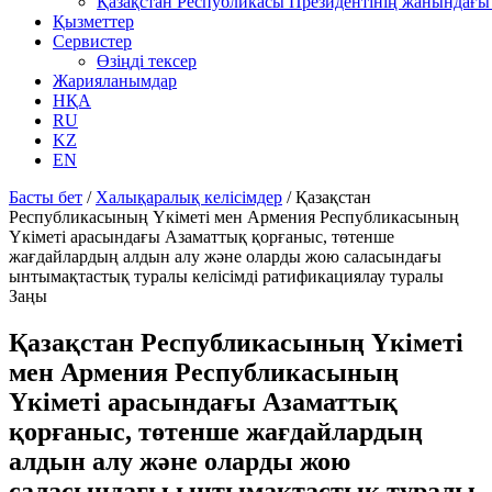
Қазақстан Республикасы Президентінің жанындағы 
Қызметтер
Сервистер
Өзіңді тексер
Жарияланымдар
НҚА
RU
KZ
EN
Басты бет
/
Халықаралық келісімдер
/
Қазақстан
Республикасының Үкіметі мен Армения Республикасының
Үкіметі арасындағы Азаматтық қорғаныс, төтенше
жағдайлардың алдын алу және оларды жою саласындағы
ынтымақтастық туралы келісімді ратификациялау туралы
Заңы
Қазақстан Республикасының Үкіметі
мен Армения Республикасының
Үкіметі арасындағы Азаматтық
қорғаныс, төтенше жағдайлардың
алдын алу және оларды жою
саласындағы ынтымақтастық туралы