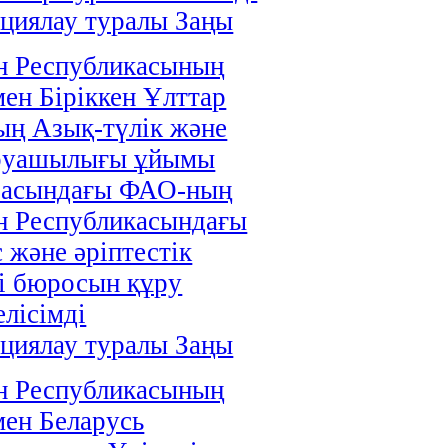
циялау туралы Заңы
н Республикасының
мен Біріккен Ұлттар
ң Азық-түлік және
руашылығы ұйымы
расындағы ФАО-ның
н Республикасындағы
 және әріптестік
і бюросын құру
елісімді
циялау туралы Заңы
н Республикасының
мен Беларусь