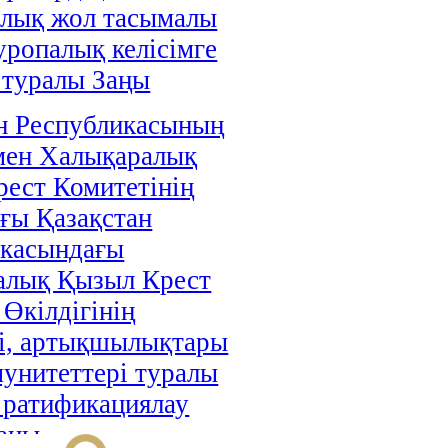
алық жол тасымалы
уропалық келісімге
 туралы Заңы
н Республикасының
мен Халықаралық
ест Комитетінің
ғы Қазақстан
икасындағы
алық Қызыл Крест
 Өкілдігінің
і, артықшылықтары
унитеттері туралы
і ратификациялау
аңы