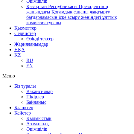
Әкімшілік
Қазақстан Республикасы Президентінің
жанындағы Қоғамдық сананы жаңғырту
бағдарламасын іске асыру жөніндегі ұлттық
комиссия туралы
Қызметтер
Сервистер
Өзіңді тексер
Жарияланымдар
НҚА
KZ
RU
EN
Меню
Біз туралы
Вакансиялар
Пікірлер
Байланыс
Бланктер
Кейстер
Қылмыстық
Азаматтық
Әкімшілік