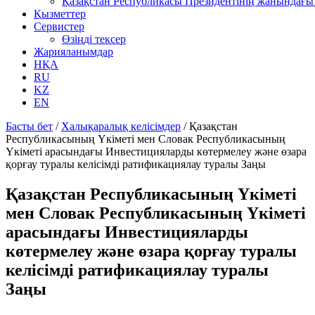
Қазақстан Республикасы Президентінің жанындағы 
Қызметтер
Сервистер
Өзіңді тексер
Жарияланымдар
НҚА
RU
KZ
EN
Басты бет
/
Халықаралық келісімдер
/
Қазақстан
Республикасының Үкіметі мен Словак Республикасының
Үкіметі арасындағы Инвестицияларды көтермелеу және өзара
қорғау туралы келісімді ратификациялау туралы Заңы
Қазақстан Республикасының Үкіметі
мен Словак Республикасының Үкіметі
арасындағы Инвестицияларды
көтермелеу және өзара қорғау туралы
келісімді ратификациялау туралы
Заңы