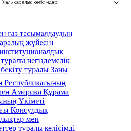
н газ тасымалдаудың
аралық жүйесін
 институционалдық
 туралы негіздемелік
і бекіту туралы Заңы
н Республикасының
мен Америка Құрама
ының Үкіметі
ағы Консулдық
лықтар мен
ттер туралы келісімді