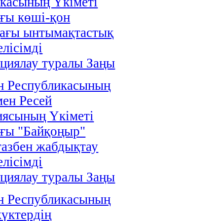
касының Үкіметі
ғы көші-қон
дағы ынтымақтастық
елісімді
циялау туралы Заңы
н Республикасының
мен Ресей
иясының Үкіметі
ғы "Байқоңыр"
газбен жабдықтау
елісімді
циялау туралы Заңы
н Республикасының
жүктердің