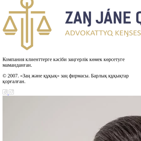
н Республикасы мен
стан арасындағы
н-Түрікмен
тік шекарасын
 туралы келісімді
циялау туралы Заңы
Компания клиенттерге кәсіби заңгерлік көмек көрсетуге
маманданған.
н Республикасы мен
© 2007. «Заң және құқық» заң фирмасы. Барлық құқықтар
Хашимит Корольдігі
қорғалған.
ғы қылмыстық істер
 өзара құқықтық
ралы келісімді
циялау туралы Заңы
қ сот ісін жүргізуге