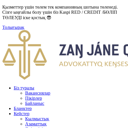
Қызметтер үшін төлем тек компанияның шотына төленеді.
Сізге ыңғайлы болу үшін біз Kaspi RED / CREDIT /БӨЛІП
ТӨЛЕУДІ іске қостық 😎
Толығырақ
Біз туралы
Вакансиялар
Пікірлер
Байланыс
Бланктер
Кейстер
Қылмыстық
Азаматтық