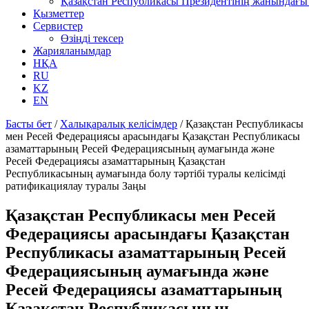
Қазақстан Республикасы Президентінің жанындағы 
Қызметтер
Сервистер
Өзіңді тексер
Жарияланымдар
НҚА
RU
KZ
EN
Басты бет
/
Халықаралық келісімдер
/
Қазақстан Республикасы
мен Ресей Федерациясы арасындағы Қазақстан Республикасы
азаматтарының Ресей Федерациясының аумағында және
Ресей Федерациясы азаматтарының Қазақстан
Республикасының аумағында болу тәртібі туралы келісімді
ратификациялау туралы Заңы
Қазақстан Республикасы мен Ресей
Федерациясы арасындағы Қазақстан
Республикасы азаматтарының Ресей
Федерациясының аумағында және
Ресей Федерациясы азаматтарының
Қазақстан Республикасының