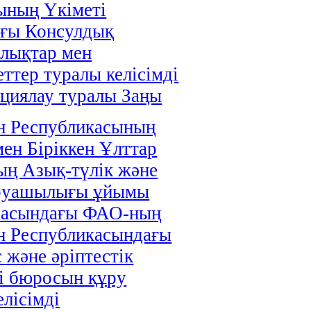
ының Үкіметі
ағы Консулдық
лықтар мен
ттер туралы келісімді
циялау туралы Заңы
н Республикасының
мен Біріккен Ұлттар
ң Азық-түлік және
руашылығы ұйымы
расындағы ФАО-ның
н Республикасындағы
 және әріптестік
і бюросын құру
елісімді