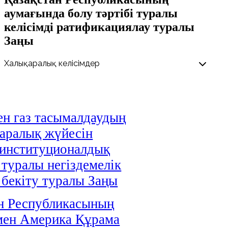
аумағында болу тәртібі туралы
келісімді ратификациялау туралы
Заңы
н газ тасымалдаудың
аралық жүйесін
 институционалдық
 туралы негіздемелік
і бекіту туралы Заңы
н Республикасының
мен Америка Құрама