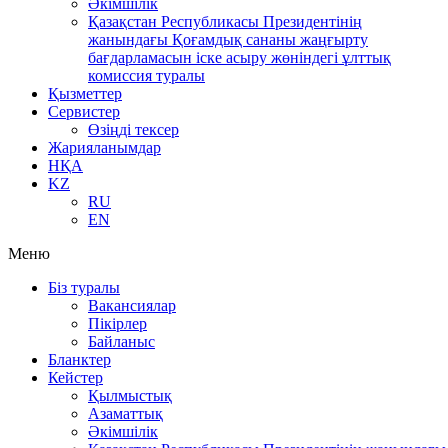
Әкімшілік
Қазақстан Республикасы Президентінің
жанындағы Қоғамдық сананы жаңғырту
бағдарламасын іске асыру жөніндегі ұлттық
комиссия туралы
Қызметтер
Сервистер
Өзіңді тексер
Жарияланымдар
НҚА
KZ
RU
EN
Меню
Біз туралы
Вакансиялар
Пікірлер
Байланыс
Бланктер
Кейстер
Қылмыстық
Азаматтық
Әкімшілік