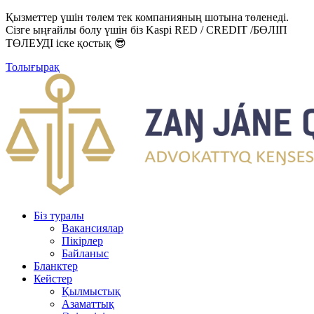
Қызметтер үшін төлем тек компанияның шотына төленеді.
Сізге ыңғайлы болу үшін біз Kaspi RED / CREDIT /БӨЛІП
ТӨЛЕУДІ іске қостық 😎
Толығырақ
Біз туралы
Вакансиялар
Пікірлер
Байланыс
Бланктер
Кейстер
Қылмыстық
Азаматтық