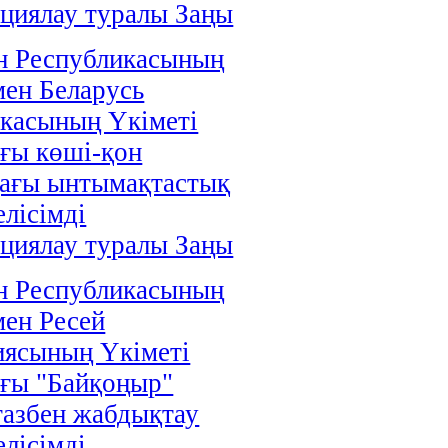
циялау туралы Заңы
н Республикасының
мен Беларусь
касының Үкіметі
ғы көші-қон
дағы ынтымақтастық
елісімді
циялау туралы Заңы
н Республикасының
мен Ресей
иясының Үкіметі
ғы "Байқоңыр"
газбен жабдықтау
елісімді