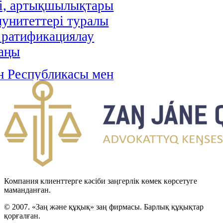
і, артықшылықтары
унитеттері туралы
і ратификациялау
аңы
н Республикасы мен
стан арасындағы
н-Түрікмен
тік шекарасын
 туралы келісімді
циялау туралы Заңы
н Республикасы мен
Компания клиенттерге кәсіби заңгерлік көмек көрсетуге
Хашимит Корольдігі
маманданған.
ғы қылмыстық істер
© 2007. «Заң және құқық» заң фирмасы. Барлық құқықтар
қорғалған.
 өзара құқықтық