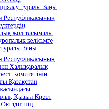
циялау туралы Заңы
н Республикасының
жүктердің
алық жол тасымалы
уропалық келісімге
 туралы Заңы
н Республикасының
мен Халықаралық
ест Комитетінің
ғы Қазақстан
икасындағы
алық Қызыл Крест
 Өкілдігінің