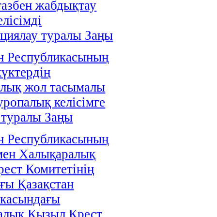
газбен жабдықтау
елісімді
циялау туралы Заңы
н Республикасының
жүктердің
алық жол тасымалы
уропалық келісімге
 туралы Заңы
н Республикасының
мен Халықаралық
ест Комитетінің
ғы Қазақстан
икасындағы
алық Қызыл Крест