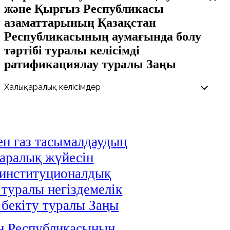
және Қырғыз Республикасы
азаматтарының Қазақстан
Республикасының аумағында болу
тәртiбi туралы келісімді
ратификациялау туралы Заңы
н газ тасымалдаудың
аралық жүйесін
 институционалдық
 туралы негіздемелік
і бекіту туралы Заңы
н Республикасының