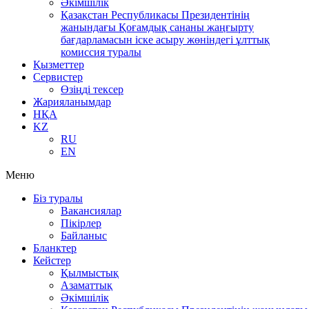
Әкімшілік
Қазақстан Республикасы Президентінің
жанындағы Қоғамдық сананы жаңғырту
бағдарламасын іске асыру жөніндегі ұлттық
комиссия туралы
Қызметтер
Сервистер
Өзіңді тексер
Жарияланымдар
НҚА
KZ
RU
EN
Меню
Біз туралы
Вакансиялар
Пікірлер
Байланыс
Бланктер
Кейстер
Қылмыстық
Азаматтық
Әкімшілік