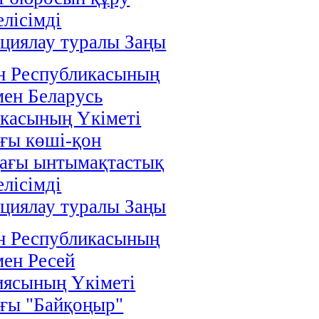
елісімді
циялау туралы Заңы
н Республикасының
мен Беларусь
касының Үкіметі
ғы көші-қон
дағы ынтымақтастық
елісімді
циялау туралы Заңы
н Республикасының
мен Ресей
иясының Үкіметі
ғы "Байқоңыр"