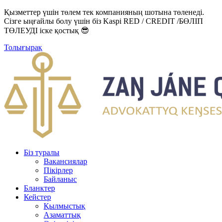
Қызметтер үшін төлем тек компанияның шотына төленеді.
Сізге ыңғайлы болу үшін біз Kaspi RED / CREDIT /БӨЛІП
ТӨЛЕУДІ іске қостық 😎
Толығырақ
Біз туралы
Вакансиялар
Пікірлер
Байланыс
Бланктер
Кейстер
Қылмыстық
Азаматтық