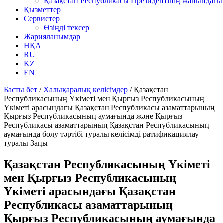
Қазақстан Республикасы Президентінің жанындағы 
Қызметтер
Сервистер
Өзіңді тексер
Жарияланымдар
НҚА
RU
KZ
EN
Басты бет
/
Халықаралық келісімдер
/
Қазақстан
Республикасының Үкiметi мен Қырғыз Республикасының
Үкiметi арасындағы Қазақстан Республикасы азаматтарының
Қырғыз Республикасының аумағында және Қырғыз
Республикасы азаматтарының Қазақстан Республикасының
аумағында болу тәртiбi туралы келісімді ратификациялау
туралы Заңы
Қазақстан Республикасының Үкiметi
мен Қырғыз Республикасының
Үкiметi арасындағы Қазақстан
Республикасы азаматтарының
Қырғыз Республикасының аумағында