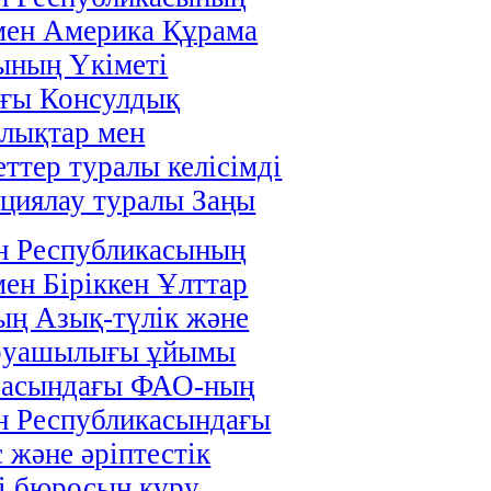
мен Америка Құрама
ының Үкіметі
ағы Консулдық
лықтар мен
ттер туралы келісімді
циялау туралы Заңы
н Республикасының
мен Біріккен Ұлттар
ң Азық-түлік және
руашылығы ұйымы
расындағы ФАО-ның
н Республикасындағы
 және әріптестік
і бюросын құру