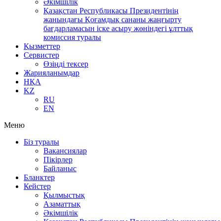
Әкімшілік
Қазақстан Республикасы Президентінің
жанындағы Қоғамдық сананы жаңғырту
бағдарламасын іске асыру жөніндегі ұлттық
комиссия туралы
Қызметтер
Сервистер
Өзіңді тексер
Жарияланымдар
НҚА
KZ
RU
EN
Меню
Біз туралы
Вакансиялар
Пікірлер
Байланыс
Бланктер
Кейстер
Қылмыстық
Азаматтық
Әкімшілік