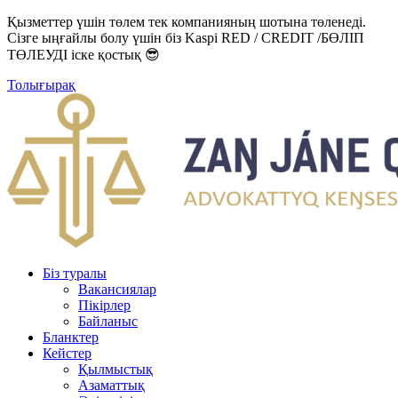
Қызметтер үшін төлем тек компанияның шотына төленеді.
Сізге ыңғайлы болу үшін біз Kaspi RED / CREDIT /БӨЛІП
ТӨЛЕУДІ іске қостық 😎
Толығырақ
Біз туралы
Вакансиялар
Пікірлер
Байланыс
Бланктер
Кейстер
Қылмыстық
Азаматтық