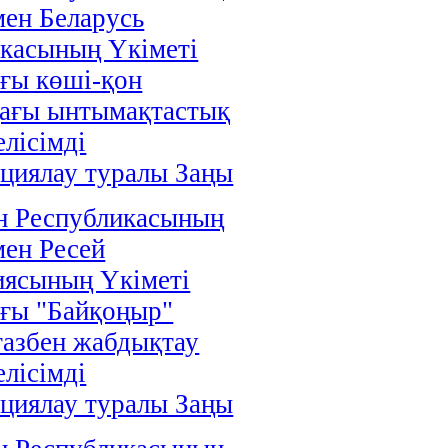
мен Беларусь
касының Үкіметі
ғы көші-қон
дағы ынтымақтастық
елісімді
циялау туралы Заңы
н Республикасының
мен Ресей
иясының Үкіметі
ғы "Байқоңыр"
газбен жабдықтау
елісімді
циялау туралы Заңы