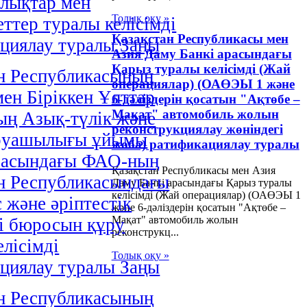
лықтар мен
Толық оқу »
ттер туралы келісімді
Қазақстан Республикасы мен
циялау туралы Заңы
Азия Даму Банкі арасындағы
Қарыз туралы келісімді (Жай
н Республикасының
операциялар) (ОАӨЭЫ 1 және
мен Біріккен Ұлттар
6-дәліздерін қосатын "Ақтөбе –
Мақат" автомобиль жолын
ң Азық-түлік және
реконструкциялау жөніндегі
руашылығы ұйымы
жоба) ратификациялау туралы
расындағы ФАО-ның
Қазақстан Республикасы мен Азия
н Республикасындағы
Даму Банкі арасындағы Қарыз туралы
келісімді (Жай операциялар) (ОАӨЭЫ 1
 және әріптестік
және 6-дәліздерін қосатын "Ақтөбе –
Мақат" автомобиль жолын
і бюросын құру
реконструкц...
елісімді
Толық оқу »
циялау туралы Заңы
н Республикасының