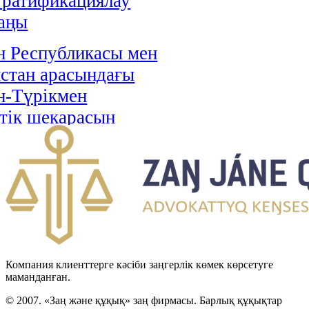
і ратификациялау
аңы
н Республикасы мен
стан арасындағы
н-Түрікмен
тік шекарасын
 туралы келісімді
циялау туралы Заңы
н Республикасы мен
Хашимит Корольдігі
ғы қылмыстық істер
 өзара құқықтық
Компания клиенттерге кәсіби заңгерлік көмек көрсетуге
ралы келісімді
маманданған.
циялау туралы Заңы
© 2007. «Заң және құқық» заң фирмасы. Барлық құқықтар