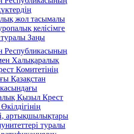
н Республикасының
жүктердің
алық жол тасымалы
уропалық келісімге
 туралы Заңы
н Республикасының
мен Халықаралық
ест Комитетінің
ғы Қазақстан
икасындағы
алық Қызыл Крест
 Өкілдігінің
і, артықшылықтары
унитеттері туралы