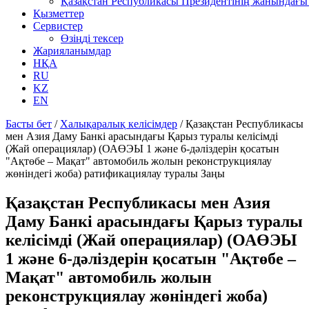
Қазақстан Республикасы Президентінің жанындағы 
Қызметтер
Сервистер
Өзіңді тексер
Жарияланымдар
НҚА
RU
KZ
EN
Басты бет
/
Халықаралық келісімдер
/
Қазақстан Республикасы
мен Азия Даму Банкі арасындағы Қарыз туралы келісімді
(Жай операциялар) (ОАӨЭЫ 1 және 6-дәліздерін қосатын
"Ақтөбе – Мақат" автомобиль жолын реконструкциялау
жөніндегі жоба) ратификациялау туралы Заңы
Қазақстан Республикасы мен Азия
Даму Банкі арасындағы Қарыз туралы
келісімді (Жай операциялар) (ОАӨЭЫ
1 және 6-дәліздерін қосатын "Ақтөбе –
Мақат" автомобиль жолын
реконструкциялау жөніндегі жоба)