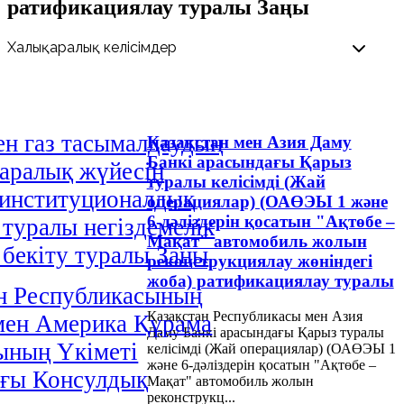
ратификациялау туралы Заңы
н газ тасымалдаудың
Қазақстан мен Азия Даму
Банкі арасындағы Қарыз
аралық жүйесін
туралы келісімді (Жай
 институционалдық
операциялар) (ОАӨЭЫ 1 және
6-дәліздерін қосатын "Ақтөбе –
 туралы негіздемелік
Мақат" автомобиль жолын
і бекіту туралы Заңы
реконструкциялау жөніндегі
жоба) ратификациялау туралы
н Республикасының
Қазақстан Республикасы мен Азия
мен Америка Құрама
Даму Банкі арасындағы Қарыз туралы
ының Үкіметі
келісімді (Жай операциялар) (ОАӨЭЫ 1
және 6-дәліздерін қосатын "Ақтөбе –
ағы Консулдық
Мақат" автомобиль жолын
реконструкц...