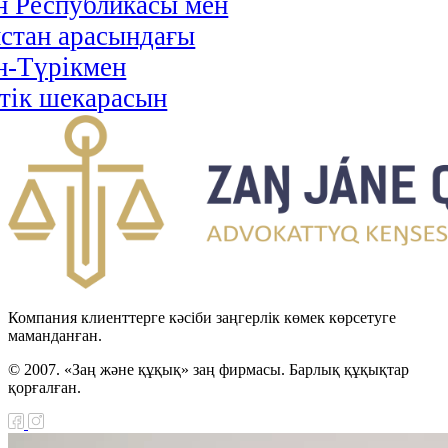
н Республикасы мен
стан арасындағы
н-Түрікмен
тік шекарасын
 туралы келісімді
циялау туралы Заңы
н Республикасы мен
Хашимит Корольдігі
ғы қылмыстық істер
 өзара құқықтық
Компания клиенттерге кәсіби заңгерлік көмек көрсетуге
ралы келісімді
маманданған.
циялау туралы Заңы
© 2007. «Заң және құқық» заң фирмасы. Барлық құқықтар
қорғалған.
қ сот ісін жүргізуге
ыларды қорғау туралы