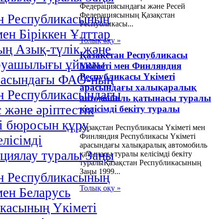
Федерациясындағы және Ресей
Федерациясының Қазақстан
н Республикасының
Республикасы...
мен Біріккен Ұлттар
Толық оқу »
ң Азық-түлік және
Қазақстан Республикасы
руашылығы ұйымы
Үкіметі мен Финляндия
Республикасы Үкіметі
расындағы ФАО-ның
арасындағы халықаралық
н Республикасындағы
автомобиль қатынасы туралы
 және әріптестік
келісімді бекіту туралы
і бюросын құру
Қазақстан Республикасы Үкіметі мен
Финляндия Республикасы Үкіметі
елісімді
арасындағы халықаралық автомобиль
циялау туралы Заңы
қатынасы туралы келісімді бекіту
туралыҚазақстан Республикасының
Заңы 1999...
н Республикасының
Толық оқу »
мен Беларусь
касының Үкіметі