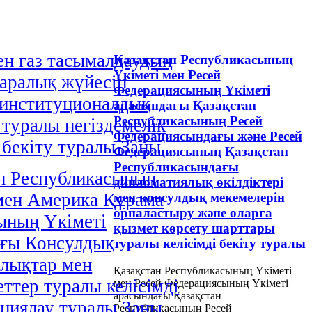
н газ тасымалдаудың
Қазақстан Республикасының
Үкіметі мен Ресей
аралық жүйесін
Федерациясының Үкіметі
 институционалдық
арасындағы Қазақстан
Республикасының Ресей
 туралы негіздемелік
Федерациясындағы және Ресей
і бекіту туралы Заңы
Федерациясының Қазақстан
Республикасындағы
н Республикасының
дипломатиялық өкілдіктері
мен Америка Құрама
мен консулдық мекемелерін
орналастыру және оларға
ының Үкіметі
қызмет көрсету шарттары
ағы Консулдық
туралы келісімді бекіту туралы
лықтар мен
Қазақстан Республикасының Үкіметі
ттер туралы келісімді
мен Ресей Федерациясының Үкіметі
арасындағы Қазақстан
циялау туралы Заңы
Республикасының Ресей