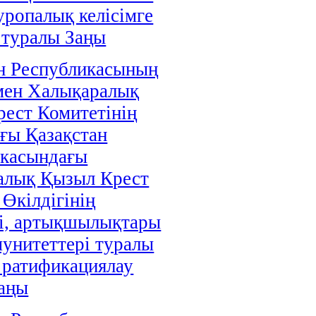
уропалық келісімге
 туралы Заңы
н Республикасының
мен Халықаралық
ест Комитетінің
ғы Қазақстан
икасындағы
алық Қызыл Крест
 Өкілдігінің
і, артықшылықтары
унитеттері туралы
і ратификациялау
аңы