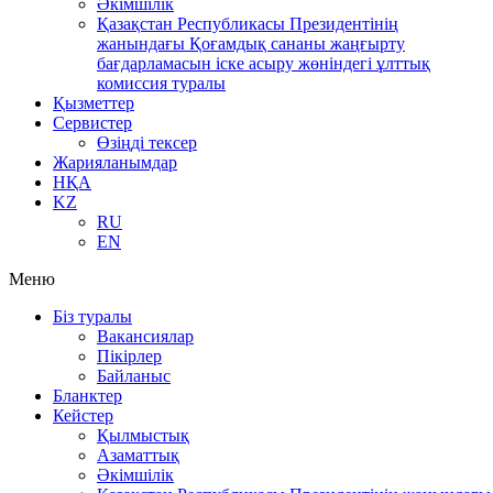
Әкімшілік
Қазақстан Республикасы Президентінің
жанындағы Қоғамдық сананы жаңғырту
бағдарламасын іске асыру жөніндегі ұлттық
комиссия туралы
Қызметтер
Сервистер
Өзіңді тексер
Жарияланымдар
НҚА
KZ
RU
EN
Меню
Біз туралы
Вакансиялар
Пікірлер
Байланыс
Бланктер
Кейстер
Қылмыстық
Азаматтық
Әкімшілік