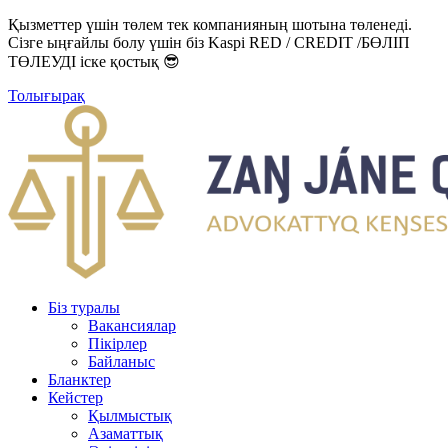
Қызметтер үшін төлем тек компанияның шотына төленеді.
Сізге ыңғайлы болу үшін біз Kaspi RED / CREDIT /БӨЛІП
ТӨЛЕУДІ іске қостық 😎
Толығырақ
Біз туралы
Вакансиялар
Пікірлер
Байланыс
Бланктер
Кейстер
Қылмыстық
Азаматтық