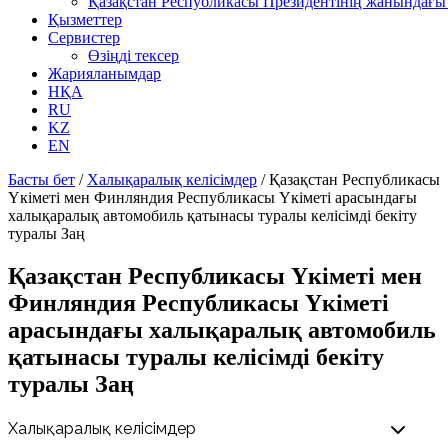
Қазақстан Республикасы Президентінің жанындағы 
Қызметтер
Сервистер
Өзіңді тексер
Жарияланымдар
НҚА
RU
KZ
EN
Басты бет
/
Халықаралық келісімдер
/
Қазақстан Республикасы
Үкіметі мен Финляндия Республикасы Үкіметі арасындағы
халықаралық автомобиль қатынасы туралы келісімді бекіту
туралы Заң
Қазақстан Республикасы Үкіметі мен
Финляндия Республикасы Үкіметі
арасындағы халықаралық автомобиль
қатынасы туралы келісімді бекіту
туралы Заң