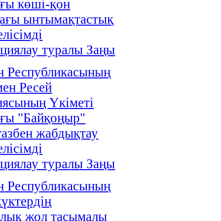
ғы көші-қон
дағы ынтымақтастық
елісімді
циялау туралы Заңы
н Республикасының
мен Ресей
иясының Үкіметі
ғы "Байқоңыр"
газбен жабдықтау
елісімді
циялау туралы Заңы
н Республикасының
жүктердің
алық жол тасымалы