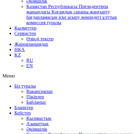
Әкімшілік
Қазақстан Республикасы Президентінің
жанындағы Қоғамдық сананы жаңғырту
бағдарламасын іске асыру жөніндегі ұлттық
комиссия туралы
Қызметтер
Сервистер
Өзіңді тексер
Жарияланымдар
НҚА
KZ
RU
EN
Меню
Біз туралы
Вакансиялар
Пікірлер
Байланыс
Бланктер
Кейстер
Қылмыстық
Азаматтық
Әкімшілік