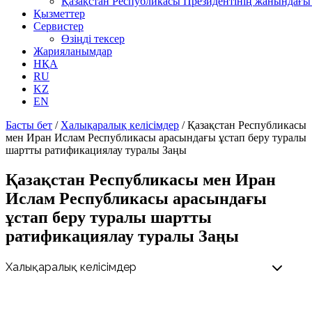
Қазақстан Республикасы Президентінің жанындағы 
Қызметтер
Сервистер
Өзіңді тексер
Жарияланымдар
НҚА
RU
KZ
EN
Басты бет
/
Халықаралық келісімдер
/
Қазақстан Республикасы
мен Иран Ислам Республикасы арасындағы ұстап беру туралы
шартты ратификациялау туралы Заңы
Қазақстан Республикасы мен Иран
Ислам Республикасы арасындағы
ұстап беру туралы шартты
ратификациялау туралы Заңы