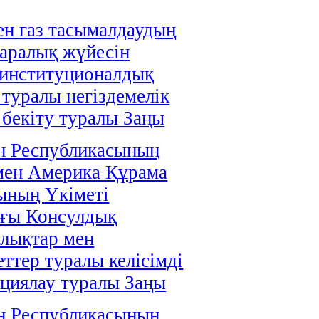
н газ тасымалдаудың
аралық жүйесін
 институционалдық
 туралы негіздемелік
і бекіту туралы Заңы
н Республикасының
мен Америка Құрама
ының Үкіметі
ағы Консулдық
лықтар мен
ттер туралы келісімді
циялау туралы Заңы
н Республикасының