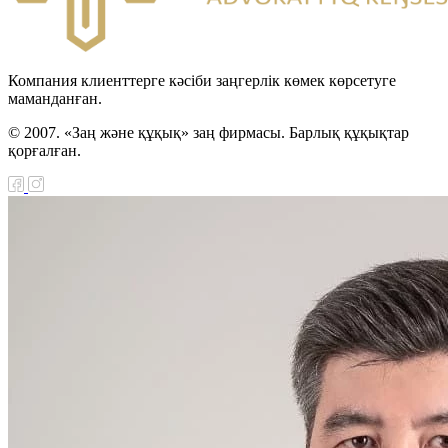
н-Түрікмен
тік шекарасын
 туралы келісімді
Компания клиенттерге кәсіби заңгерлік көмек көрсетуге
маманданған.
циялау туралы Заңы
© 2007. «Заң және құқық» заң фирмасы. Барлық құқықтар
қорғалған.
н Республикасы мен
Хашимит Корольдігі
ғы қылмыстық істер
 өзара құқықтық
ралы келісімді
циялау туралы Заңы
қ сот ісін жүргізуге
ыларды қорғау туралы
і ратификациялау