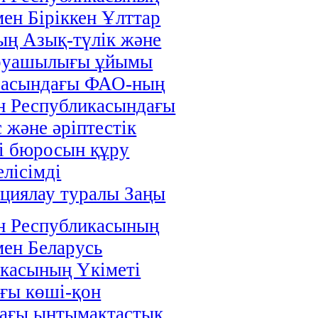
мен Біріккен Ұлттар
ң Азық-түлік және
руашылығы ұйымы
расындағы ФАО-ның
н Республикасындағы
 және әріптестік
і бюросын құру
елісімді
циялау туралы Заңы
н Республикасының
мен Беларусь
касының Үкіметі
ғы көші-қон
дағы ынтымақтастық