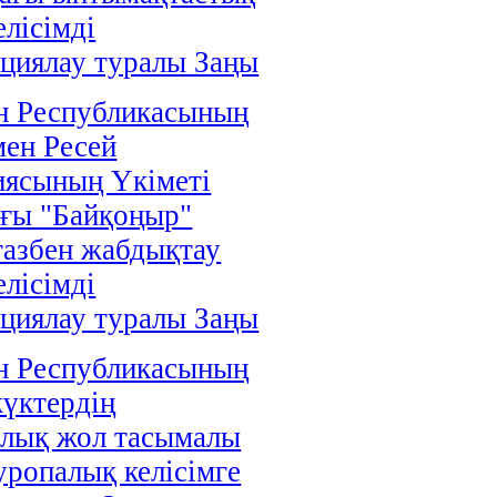
елісімді
циялау туралы Заңы
н Республикасының
мен Ресей
иясының Үкіметі
ғы "Байқоңыр"
газбен жабдықтау
елісімді
циялау туралы Заңы
н Республикасының
жүктердің
алық жол тасымалы
уропалық келісімге