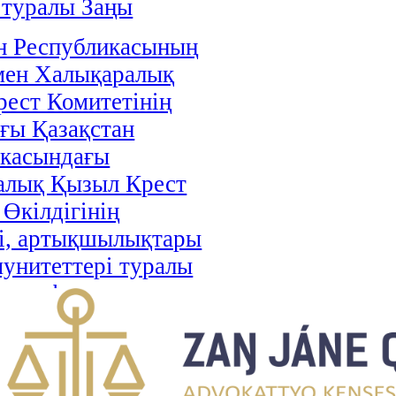
 туралы Заңы
н Республикасының
мен Халықаралық
ест Комитетінің
ғы Қазақстан
икасындағы
алық Қызыл Крест
 Өкілдігінің
і, артықшылықтары
унитеттері туралы
і ратификациялау
аңы
н Республикасы мен
стан арасындағы