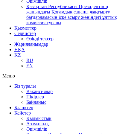
Әкімшілік
Қазақстан Республикасы Президентінің
жанындағы Қоғамдық сананы жаңғырту
бағдарламасын іске асыру жөніндегі ұлттық
комиссия туралы
Қызметтер
Сервистер
Өзіңді тексер
Жарияланымдар
НҚА
KZ
RU
EN
Меню
Біз туралы
Вакансиялар
Пікірлер
Байланыс
Бланктер
Кейстер
Қылмыстық
Азаматтық
Әкімшілік