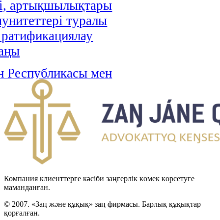
і, артықшылықтары
унитеттері туралы
і ратификациялау
аңы
н Республикасы мен
стан арасындағы
н-Түрікмен
тік шекарасын
 туралы келісімді
циялау туралы Заңы
н Республикасы мен
Компания клиенттерге кәсіби заңгерлік көмек көрсетуге
Хашимит Корольдігі
маманданған.
ғы қылмыстық істер
© 2007. «Заң және құқық» заң фирмасы. Барлық құқықтар
қорғалған.
 өзара құқықтық