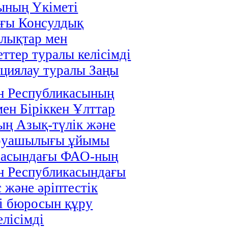
ының Үкіметі
ағы Консулдық
лықтар мен
ттер туралы келісімді
циялау туралы Заңы
н Республикасының
мен Біріккен Ұлттар
ң Азық-түлік және
руашылығы ұйымы
расындағы ФАО-ның
н Республикасындағы
 және әріптестік
і бюросын құру
елісімді