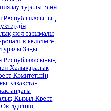
циялау туралы Заңы
н Республикасының
жүктердің
алық жол тасымалы
уропалық келісімге
 туралы Заңы
н Республикасының
мен Халықаралық
ест Комитетінің
ғы Қазақстан
икасындағы
алық Қызыл Крест
 Өкілдігінің