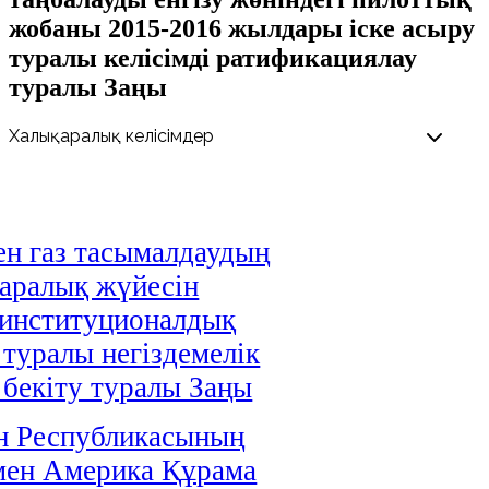
жобаны 2015-2016 жылдары іске асыру
туралы келісімді ратификациялау
туралы Заңы
н газ тасымалдаудың
аралық жүйесін
 институционалдық
 туралы негіздемелік
і бекіту туралы Заңы
н Республикасының
мен Америка Құрама