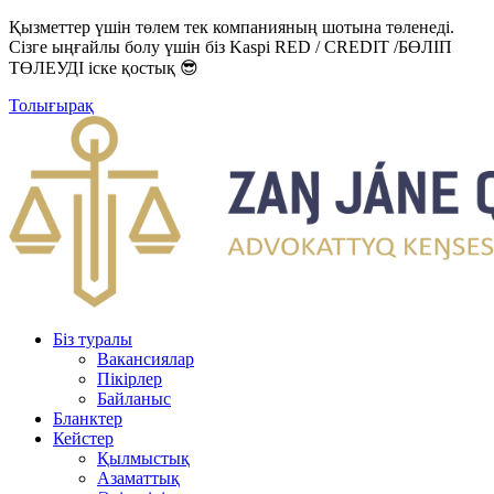
Қызметтер үшін төлем тек компанияның шотына төленеді.
Сізге ыңғайлы болу үшін біз Kaspi RED / CREDIT /БӨЛІП
ТӨЛЕУДІ іске қостық 😎
Толығырақ
Біз туралы
Вакансиялар
Пікірлер
Байланыс
Бланктер
Кейстер
Қылмыстық
Азаматтық