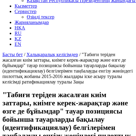
Қазақстан Республикасы Президентінің жанындағы 
Қызметтер
Сервистер
Өзіңді тексер
Жарияланымдар
НҚА
RU
KZ
EN
Басты бет
/
Халықаралық келісімдер
/
"Табиғи теріден
жасалған киім заттары, киімге керек-жарақтар және өзге де
бұйымдар" тауар позициясы бойынша тауарларды бақылау
(идентификациялау) белгілерімен таңбалауды енгізу жөніндегі
пилоттық жобаны 2015-2016 жылдары іске асыру туралы
келісімді ратификациялау туралы Заңы
"Табиғи теріден жасалған киім
заттары, киімге керек-жарақтар және
өзге де бұйымдар" тауар позициясы
бойынша тауарларды бақылау
(идентификациялау) белгілерімен
таңбалауды енгізу жөніндегі пилоттық