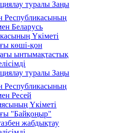
циялау туралы Заңы
н Республикасының
мен Беларусь
касының Үкіметі
ғы көші-қон
дағы ынтымақтастық
елісімді
циялау туралы Заңы
н Республикасының
мен Ресей
иясының Үкіметі
ғы "Байқоңыр"
газбен жабдықтау
елісімді