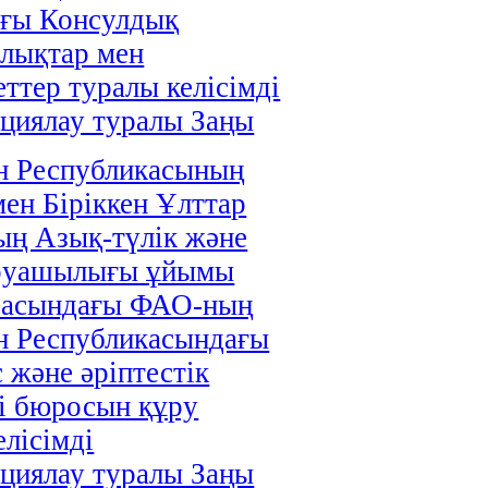
ағы Консулдық
лықтар мен
ттер туралы келісімді
циялау туралы Заңы
н Республикасының
мен Біріккен Ұлттар
ң Азық-түлік және
руашылығы ұйымы
расындағы ФАО-ның
н Республикасындағы
 және әріптестік
і бюросын құру
елісімді
циялау туралы Заңы