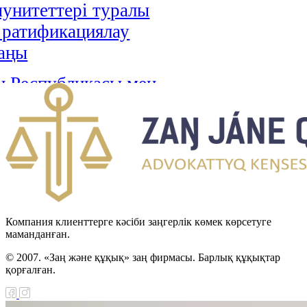
унитеттері туралы
і ратификациялау
аңы
н Республикасы мен
стан арасындағы
н-Түрікмен
тік шекарасын
 туралы келісімді
циялау туралы Заңы
н Республикасы мен
Компания клиенттерге кәсіби заңгерлік көмек көрсетуге
маманданған.
Хашимит Корольдігі
© 2007. «Заң және құқық» заң фирмасы. Барлық құқықтар
ғы қылмыстық істер
қорғалған.
 өзара құқықтық
ралы келісімді