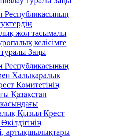
циялау туралы Заңы
н Республикасының
жүктердің
алық жол тасымалы
уропалық келісімге
 туралы Заңы
н Республикасының
мен Халықаралық
ест Комитетінің
ғы Қазақстан
икасындағы
алық Қызыл Крест
 Өкілдігінің
і, артықшылықтары