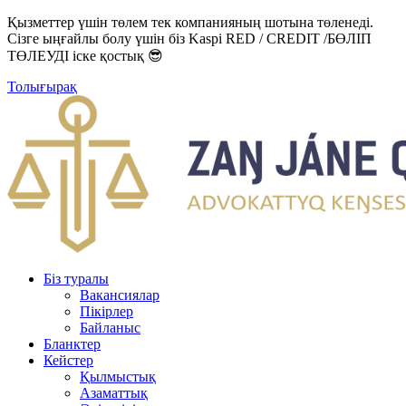
Қызметтер үшін төлем тек компанияның шотына төленеді.
Сізге ыңғайлы болу үшін біз Kaspi RED / CREDIT /БӨЛІП
ТӨЛЕУДІ іске қостық 😎
Толығырақ
Біз туралы
Вакансиялар
Пікірлер
Байланыс
Бланктер
Кейстер
Қылмыстық
Азаматтық