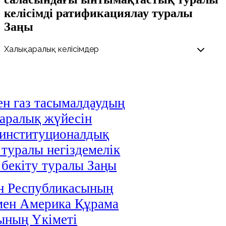
келісімді ратификациялау туралы
Заңы
н газ тасымалдаудың
аралық жүйесін
 институционалдық
 туралы негіздемелік
і бекіту туралы Заңы
н Республикасының
мен Америка Құрама
ының Үкіметі