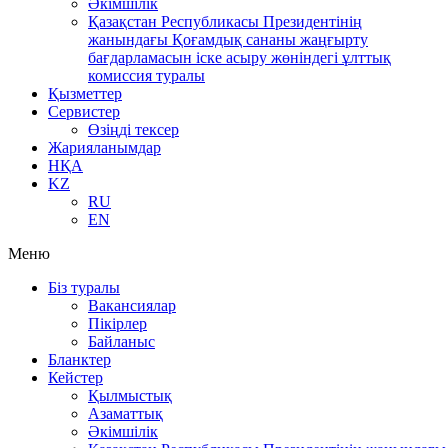
Әкімшілік
Қазақстан Республикасы Президентінің
жанындағы Қоғамдық сананы жаңғырту
бағдарламасын іске асыру жөніндегі ұлттық
комиссия туралы
Қызметтер
Сервистер
Өзіңді тексер
Жарияланымдар
НҚА
KZ
RU
EN
Меню
Біз туралы
Вакансиялар
Пікірлер
Байланыс
Бланктер
Кейстер
Қылмыстық
Азаматтық
Әкімшілік