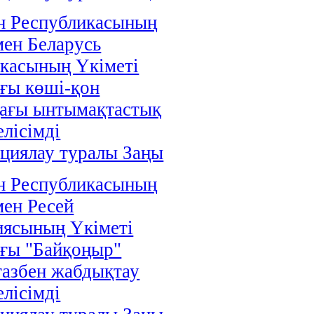
н Республикасының
мен Беларусь
касының Үкіметі
ғы көші-қон
дағы ынтымақтастық
елісімді
циялау туралы Заңы
н Республикасының
мен Ресей
иясының Үкіметі
ғы "Байқоңыр"
газбен жабдықтау
елісімді