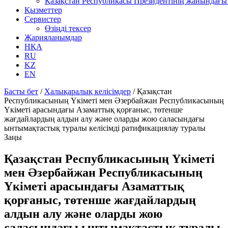
Қазақстан Республикасы Президентінің жанындағы 
Қызметтер
Сервистер
Өзіңді тексер
Жарияланымдар
НҚА
RU
KZ
EN
Басты бет
/
Халықаралық келісімдер
/
Қазақстан
Республикасының Үкіметі мен Әзербайжан Республикасының
Үкіметі арасындағы Азаматтық қорғаныс, төтенше
жағдайлардың алдын алу және оларды жою саласындағы
ынтымақтастық туралы келісімді ратификациялау туралы
Заңы
Қазақстан Республикасының Үкіметі
мен Әзербайжан Республикасының
Үкіметі арасындағы Азаматтық
қорғаныс, төтенше жағдайлардың
алдын алу және оларды жою
саласындағы ынтымақтастық туралы