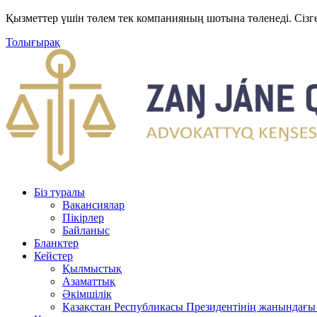
Қызметтер үшін төлем тек компанияның шотына төленеді. Сізг
Толығырақ
Біз туралы
Вакансиялар
Пікірлер
Байланыс
Бланктер
Кейстер
Қылмыстық
Азаматтық
Әкімшілік
Қазақстан Республикасы Президентінің жанындағы 