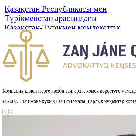
Қазақстан Республикасы мен
Түрікменстан арасындағы
Қазақстан-Түрікмен мемлекеттік
шекарасын шегендеу туралы
келісімді ратификациялау туралы
Заңы
Қазақстан Республикасы мен
Иордан Хашимит Корольдігі
арасындағы қылмыстық істер
Компания клиенттерге кәсіби заңгерлік көмек көрсетуге маман
бойынша өзара құқықтық көмек
© 2007. «Заң және құқық» заң фирмасы. Барлық құқықтар қорғ
туралы келісімді ратификациялау
туралы Заңы
Қылмыстық сот ісін жүргізуге