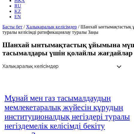
НҚА
RU
KZ
EN
Басты бет
/
Халықаралық келісімдер
/
Шанхай ынтымақтастық ұ
туралы келісімді ратификациялау туралы Заңы
Шанхай ынтымақтастық ұйымына мүше 
тасымалдары үшін қолайлы жағдайлар 
Мұнай мен газ тасымалдаудың
мемлекетаралық жүйесін құрудың
институционалдық негіздері туралы
негіздемелік келісімді бекіту