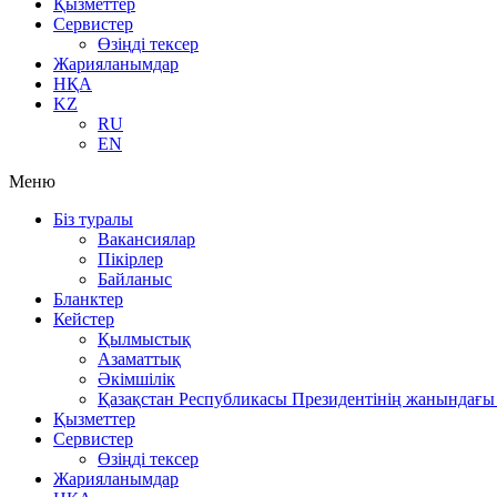
Қызметтер
Сервистер
Өзіңді тексер
Жарияланымдар
НҚА
KZ
RU
EN
Меню
Біз туралы
Вакансиялар
Пікірлер
Байланыс
Бланктер
Кейстер
Қылмыстық
Азаматтық
Әкімшілік
Қазақстан Республикасы Президентінің жанындағы 
Қызметтер
Сервистер
Өзіңді тексер
Жарияланымдар