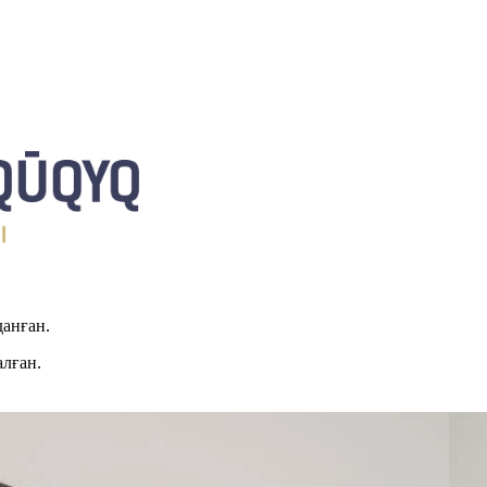
данған.
алған.