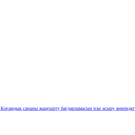
Қоғамдық сананы жаңғырту бағдарламасын іске асыру жөніндег