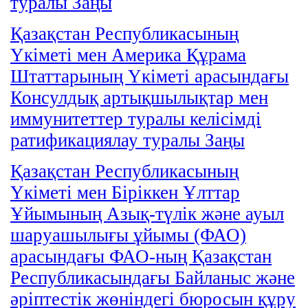
туралы Заңы
Қазақстан Республикасының
Үкіметі мен Америка Құрама
Штаттарының Үкіметі арасындағы
Консулдық артықшылықтар мен
иммунитеттер туралы келісімді
ратификациялау туралы Заңы
Қазақстан Республикасының
Үкіметі мен Біріккен Ұлттар
Ұйымының Азық-түлік және ауыл
шаруашылығы ұйымы (ФАО)
арасындағы ФАО-ның Қазақстан
Республикасындағы Байланыс және
әріптестік жөніндегі бюросын құру