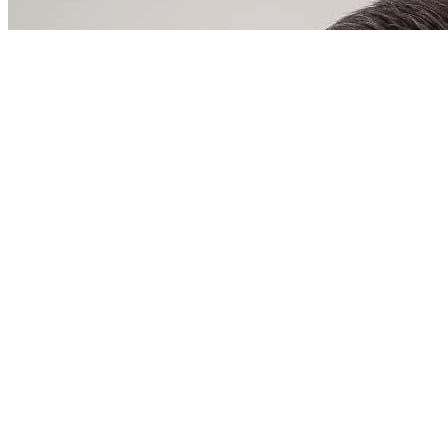
қатысушыларды қорғау туралы
келісімді ратификациялау туралы
Заңы
Тәуелсіз Мемлекеттер
Достастығына қатысушы
мемлекеттер азаматтық
авиациясының авиациялық
техникасын пайдалану мен
жөндеуді қамтамасыз ету жөніндегі
трансұлттық қаржы-өнеркәсіп
тобын құру туралы келісімнің
күшін жою туралы Заңы
Орталық Азия аймақтық
экологиялық орталығы жұмысының