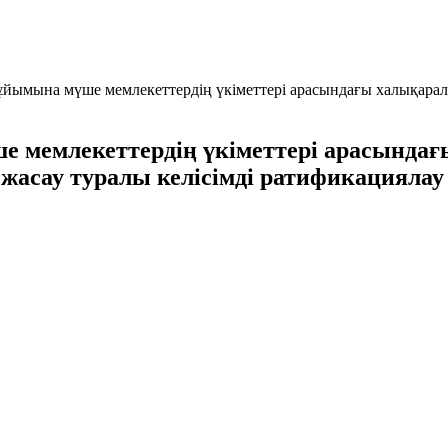
йымына мүше мемлекеттердің үкіметтері арасындағы халықарал
мемлекеттердің үкіметтері арасындағ
жасау туралы келісімді ратификациялау