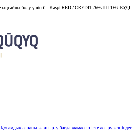
е ыңғайлы болу үшін біз Kaspi RED / CREDIT /БӨЛІП ТӨЛЕУДІ і
Қоғамдық сананы жаңғырту бағдарламасын іске асыру жөніндег