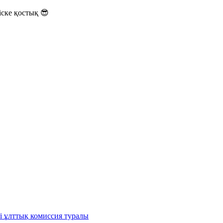
ске қостық 😎
і ұлттық комиссия туралы