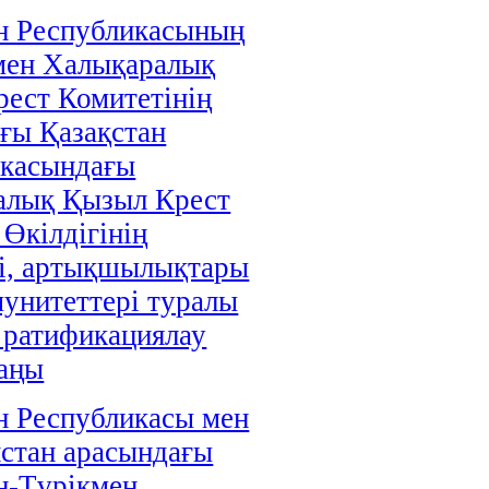
н Республикасының
мен Халықаралық
ест Комитетінің
ғы Қазақстан
икасындағы
алық Қызыл Крест
 Өкілдігінің
і, артықшылықтары
унитеттері туралы
і ратификациялау
аңы
н Республикасы мен
стан арасындағы
н-Түрікмен