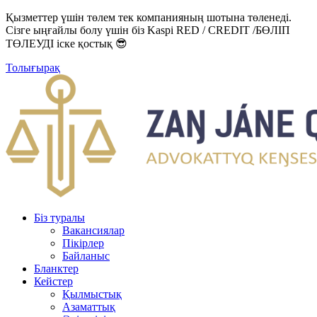
Қызметтер үшін төлем тек компанияның шотына төленеді.
Сізге ыңғайлы болу үшін біз Kaspi RED / CREDIT /БӨЛІП
ТӨЛЕУДІ іске қостық 😎
Толығырақ
Біз туралы
Вакансиялар
Пікірлер
Байланыс
Бланктер
Кейстер
Қылмыстық
Азаматтық