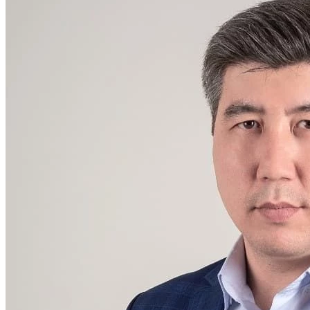
 Мемлекеттер
ығына қатысушы
тер азаматтық
ының авиациялық
ын пайдалану мен
 қамтамасыз ету
і трансұлттық қаржы-
п тобын құру туралы
ің күшін жою туралы
 Азия аймақтық
лық орталығы
ың жағдайлары
 келісімді бекіту