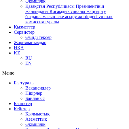
Әкімшілік
Қазақстан Республикасы Президентінің
жанындағы Қоғамдық сананы жаңғырту
бағдарламасын іске асыру жөніндегі ұлттық
комиссия туралы
Қызметтер
Сервистер
Өзіңді тексер
Жарияланымдар
НҚА
KZ
RU
EN
Меню
Біз туралы
Вакансиялар
Пікірлер
Байланыс
Бланктер
Кейстер
Қылмыстық
Азаматтық
Әкімшілік