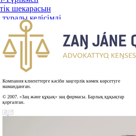
тік шекарасын
 туралы келісімді
циялау туралы Заңы
н Республикасы мен
Хашимит Корольдігі
ғы қылмыстық істер
 өзара құқықтық
ралы келісімді
Компания клиенттерге кәсіби заңгерлік көмек көрсетуге
циялау туралы Заңы
маманданған.
© 2007. «Заң және құқық» заң фирмасы. Барлық құқықтар
қ сот ісін жүргізуге
қорғалған.
ыларды қорғау туралы
і ратификациялау
аңы