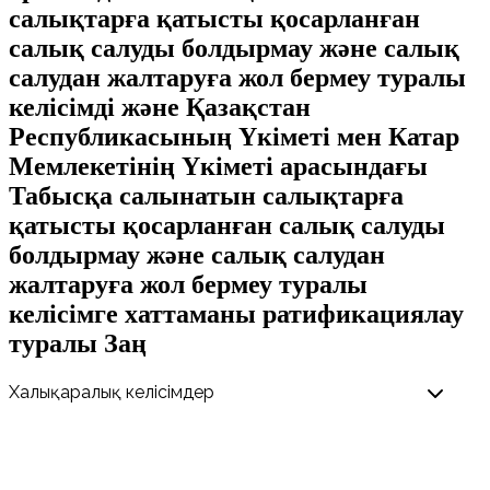
салықтарға қатысты қосарланған
салық салуды болдырмау және салық
салудан жалтаруға жол бермеу туралы
келісімді және Қазақстан
Республикасының Үкіметі мен Катар
Мемлекетінің Үкіметі арасындағы
Табысқа салынатын салықтарға
қатысты қосарланған салық салуды
болдырмау және салық салудан
жалтаруға жол бермеу туралы
келісімге хаттаманы ратификациялау
туралы Заң