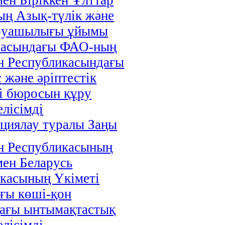
ң Азық-түлік және
руашылығы ұйымы
расындағы ФАО-ның
н Республикасындағы
 және әріптестік
і бюросын құру
елісімді
циялау туралы Заңы
н Республикасының
мен Беларусь
касының Үкіметі
ғы көші-қон
дағы ынтымақтастық
елісімді