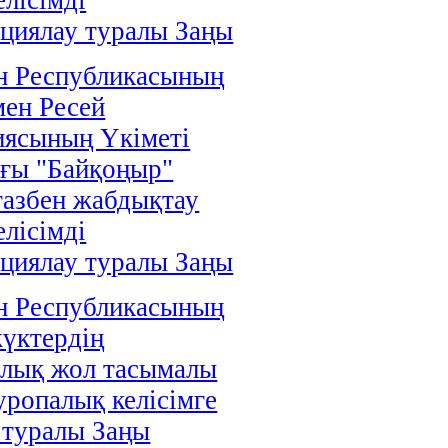
циялау туралы Заңы
н Республикасының
мен Ресей
иясының Үкіметі
ғы "Байқоңыр"
газбен жабдықтау
елісімді
циялау туралы Заңы
н Республикасының
жүктердің
алық жол тасымалы
уропалық келісімге
 туралы Заңы