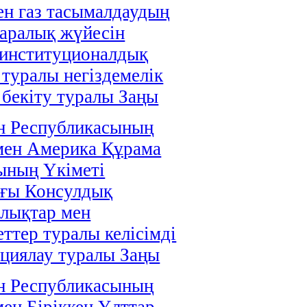
н газ тасымалдаудың
аралық жүйесін
 институционалдық
 туралы негіздемелік
і бекіту туралы Заңы
н Республикасының
мен Америка Құрама
ының Үкіметі
ағы Консулдық
лықтар мен
ттер туралы келісімді
циялау туралы Заңы
н Республикасының
мен Біріккен Ұлттар