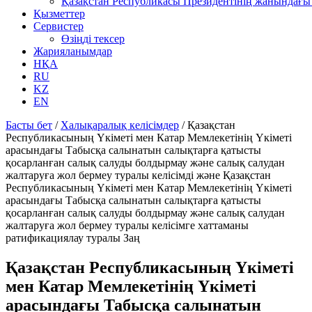
Қазақстан Республикасы Президентінің жанындағы 
Қызметтер
Сервистер
Өзіңді тексер
Жарияланымдар
НҚА
RU
KZ
EN
Басты бет
/
Халықаралық келісімдер
/
Қазақстан
Республикасының Үкіметі мен Катар Мемлекетінің Үкіметі
арасындағы Табысқа салынатын салықтарға қатысты
қосарланған салық салуды болдырмау және салық салудан
жалтаруға жол бермеу туралы келісімді және Қазақстан
Республикасының Үкіметі мен Катар Мемлекетінің Үкіметі
арасындағы Табысқа салынатын салықтарға қатысты
қосарланған салық салуды болдырмау және салық салудан
жалтаруға жол бермеу туралы келісімге хаттаманы
ратификациялау туралы Заң
Қазақстан Республикасының Үкіметі
мен Катар Мемлекетінің Үкіметі
арасындағы Табысқа салынатын