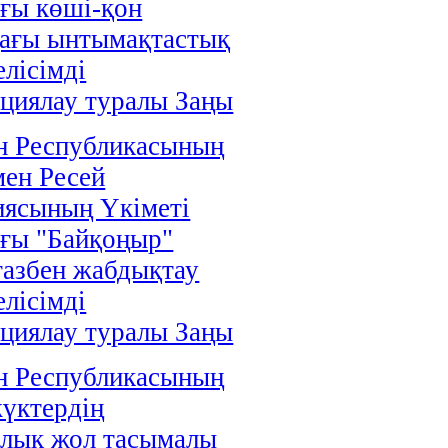
ғы көші-қон
дағы ынтымақтастық
елісімді
циялау туралы Заңы
н Республикасының
мен Ресей
иясының Үкіметі
ғы "Байқоңыр"
газбен жабдықтау
елісімді
циялау туралы Заңы
н Республикасының
жүктердің
алық жол тасымалы