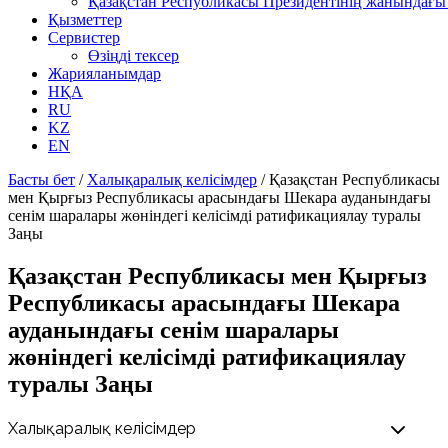
Қазақстан Республикасы Президентінің жанындағы 
Қызметтер
Сервистер
Өзіңді тексер
Жарияланымдар
НҚА
RU
KZ
EN
Басты бет
/
Халықаралық келісімдер
/
Қазақстан Республикасы
мен Қырғыз Республикасы арасындағы Шекара ауданындағы
сенім шаралары жөніндегі келісімді ратификациялау туралы
Заңы
Қазақстан Республикасы мен Қырғыз
Республикасы арасындағы Шекара
ауданындағы сенім шаралары
жөніндегі келісімді ратификациялау
туралы Заңы