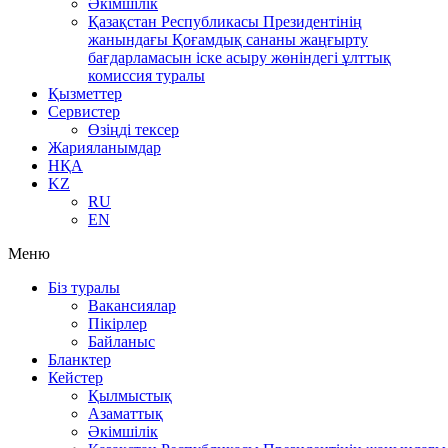
Әкімшілік
Қазақстан Республикасы Президентінің
жанындағы Қоғамдық сананы жаңғырту
бағдарламасын іске асыру жөніндегі ұлттық
комиссия туралы
Қызметтер
Сервистер
Өзіңді тексер
Жарияланымдар
НҚА
KZ
RU
EN
Меню
Біз туралы
Вакансиялар
Пікірлер
Байланыс
Бланктер
Кейстер
Қылмыстық
Азаматтық
Әкімшілік