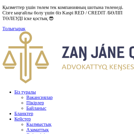
Қызметтер үшін төлем тек компанияның шотына төленеді.
Сізге ыңғайлы болу үшін біз Kaspi RED / CREDIT /БӨЛІП
ТӨЛЕУДІ іске қостық 😎
Толығырақ
Біз туралы
Вакансиялар
Пікірлер
Байланыс
Бланктер
Кейстер
Қылмыстық
Азаматтық