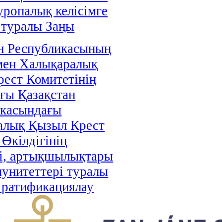
уропалық келісімге
 туралы Заңы
н Республикасының
мен Халықаралық
ест Комитетінің
ғы Қазақстан
икасындағы
алық Қызыл Крест
 Өкілдігінің
і, артықшылықтары
унитеттері туралы
і ратификациялау
аңы