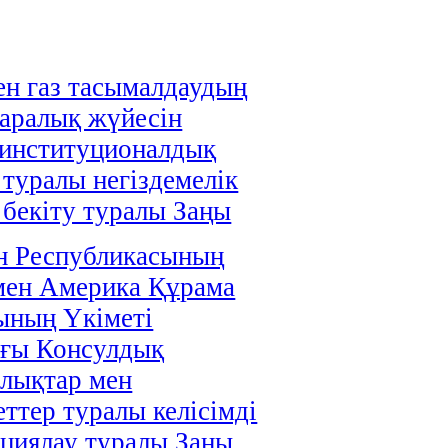
н газ тасымалдаудың
аралық жүйесін
 институционалдық
 туралы негіздемелік
і бекіту туралы Заңы
н Республикасының
мен Америка Құрама
ының Үкіметі
ағы Консулдық
лықтар мен
ттер туралы келісімді
циялау туралы Заңы