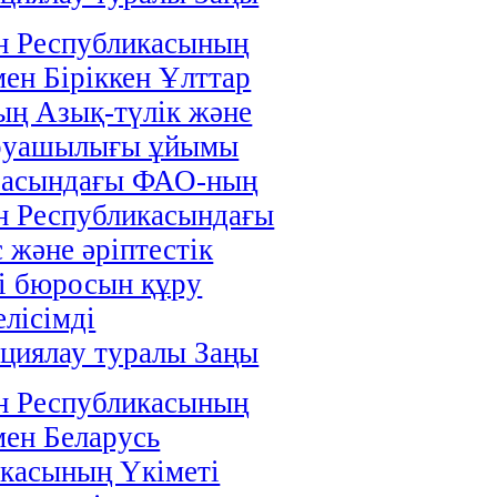
н Республикасының
мен Біріккен Ұлттар
ң Азық-түлік және
руашылығы ұйымы
расындағы ФАО-ның
н Республикасындағы
 және әріптестік
і бюросын құру
елісімді
циялау туралы Заңы
н Республикасының
мен Беларусь
касының Үкіметі