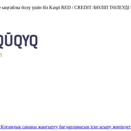
е ыңғайлы болу үшін біз Kaspi RED / CREDIT /БӨЛІП ТӨЛЕУДІ і
Қоғамдық сананы жаңғырту бағдарламасын іске асыру жөніндег