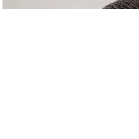
қатысушыларды қорғау туралы
келісімді ратификациялау туралы
Заңы
Тәуелсіз Мемлекеттер
Достастығына қатысушы
мемлекеттер азаматтық
авиациясының авиациялық
техникасын пайдалану мен
жөндеуді қамтамасыз ету жөніндегі
трансұлттық қаржы-өнеркәсіп
тобын құру туралы келісімнің
күшін жою туралы Заңы
Орталық Азия аймақтық
экологиялық орталығы жұмысының