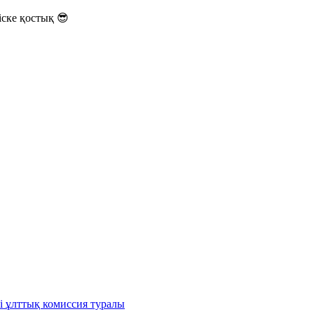
ске қостық 😎
і ұлттық комиссия туралы