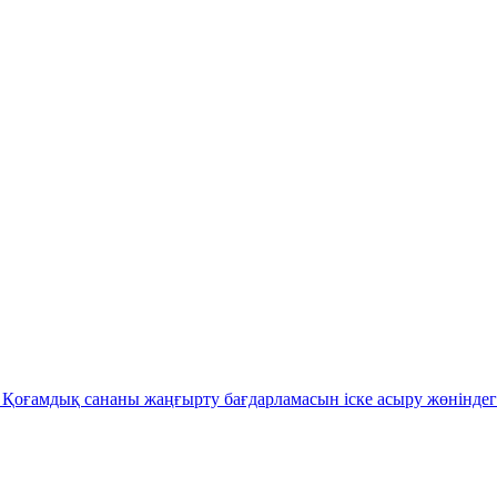
Қоғамдық сананы жаңғырту бағдарламасын іске асыру жөніндег