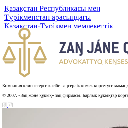
Қазақстан Республикасы мен
Түрікменстан арасындағы
Қазақстан-Түрікмен мемлекеттік
шекарасын шегендеу туралы
келісімді ратификациялау туралы
Заңы
Қазақстан Республикасы мен
Иордан Хашимит Корольдігі
арасындағы қылмыстық істер
Компания клиенттерге кәсіби заңгерлік көмек көрсетуге маман
бойынша өзара құқықтық көмек
© 2007. «Заң және құқық» заң фирмасы. Барлық құқықтар қорғ
туралы келісімді ратификациялау
туралы Заңы
Қылмыстық сот ісін жүргізуге