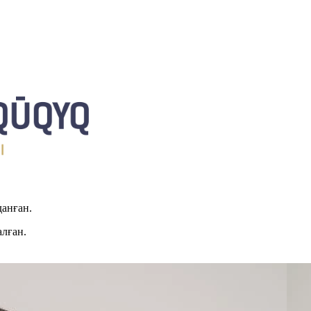
данған.
алған.