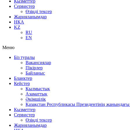
Қызметтер
Сервистер
Өзіңді тексер
Жарияланымдар
НҚА
KZ
RU
EN
Меню
Біз туралы
Вакансиялар
Пікірлер
Байланыс
Бланктер
Кейстер
Қылмыстық
Азаматтық
Әкімшілік
Қазақстан Республикасы Президентінің жанындағы 
Қызметтер
Сервистер
Өзіңді тексер
Жарияланымдар