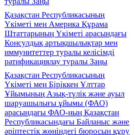
туралы Заңы
Қазақстан Республикасының
Үкіметі мен Америка Құрама
Штаттарының Үкіметі арасындағы
Консулдық артықшылықтар мен
иммунитеттер туралы келісімді
ратификациялау туралы Заңы
Қазақстан Республикасының
Үкіметі мен Біріккен Ұлттар
Ұйымының Азық-түлік және ауыл
шаруашылығы ұйымы (ФАО)
арасындағы ФАО-ның Қазақстан
Республикасындағы Байланыс және
әріптестік жөніндегі бюросын құру