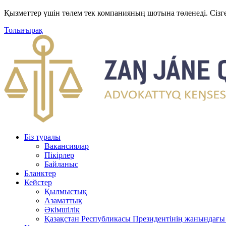
Қызметтер үшін төлем тек компанияның шотына төленеді. Сізг
Толығырақ
Біз туралы
Вакансиялар
Пікірлер
Байланыс
Бланктер
Кейстер
Қылмыстық
Азаматтық
Әкімшілік
Қазақстан Республикасы Президентінің жанындағы 