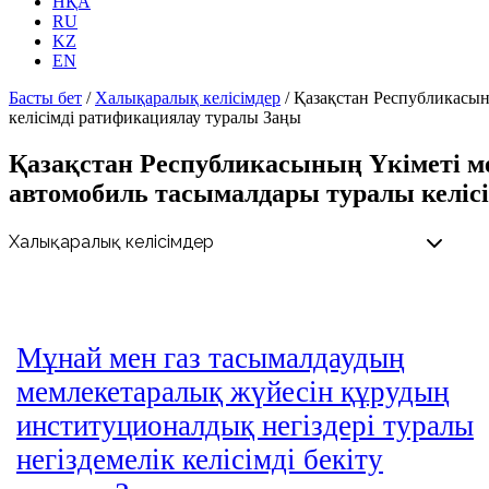
НҚА
RU
KZ
EN
Басты бет
/
Халықаралық келісімдер
/
Қазақстан Республикасын
келісімді ратификациялау туралы Заңы
Қазақстан Республикасының Үкіметі 
автомобиль тасымалдары туралы келіс
Мұнай мен газ тасымалдаудың
мемлекетаралық жүйесін құрудың
институционалдық негіздері туралы
негіздемелік келісімді бекіту