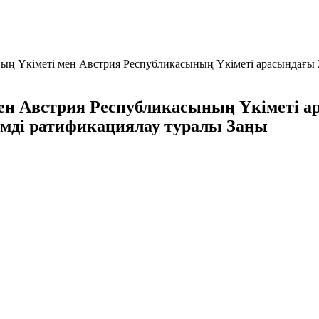
ың Үкіметі мен Австрия Республикасының Үкіметі арасындағы
мен Австрия Республикасының Үкіметі 
імді ратификациялау туралы Заңы