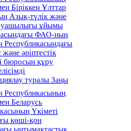
мен Біріккен Ұлттар
ң Азық-түлік және
руашылығы ұйымы
расындағы ФАО-ның
н Республикасындағы
 және әріптестік
і бюросын құру
елісімді
циялау туралы Заңы
н Республикасының
мен Беларусь
касының Үкіметі
ғы көші-қон
дағы ынтымақтастық