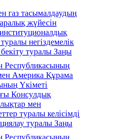
н газ тасымалдаудың
аралық жүйесін
 институционалдық
 туралы негіздемелік
і бекіту туралы Заңы
н Республикасының
мен Америка Құрама
ының Үкіметі
ағы Консулдық
лықтар мен
ттер туралы келісімді
циялау туралы Заңы
н Республикасының