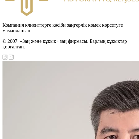
н-Түрікмен
тік шекарасын
 туралы келісімді
Компания клиенттерге кәсіби заңгерлік көмек көрсетуге
маманданған.
циялау туралы Заңы
© 2007. «Заң және құқық» заң фирмасы. Барлық құқықтар
қорғалған.
н Республикасы мен
Хашимит Корольдігі
ғы қылмыстық істер
 өзара құқықтық
ралы келісімді
циялау туралы Заңы
қ сот ісін жүргізуге
ыларды қорғау туралы
і ратификациялау