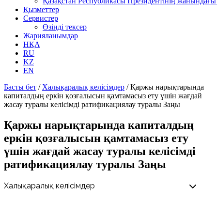
Қазақстан Республикасы Президентінің жанындағы 
Қызметтер
Сервистер
Өзіңді тексер
Жарияланымдар
НҚА
RU
KZ
EN
Басты бет
/
Халықаралық келісімдер
/
Қаржы нарықтарында
капиталдың еркін қозғалысын қамтамасыз ету үшін жағдай
жасау туралы келісімді ратификациялау туралы Заңы
Қаржы нарықтарында капиталдың
еркін қозғалысын қамтамасыз ету
үшін жағдай жасау туралы келісімді
ратификациялау туралы Заңы