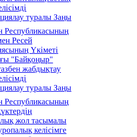
елісімді
циялау туралы Заңы
н Республикасының
мен Ресей
иясының Үкіметі
ғы "Байқоңыр"
газбен жабдықтау
елісімді
циялау туралы Заңы
н Республикасының
жүктердің
алық жол тасымалы
уропалық келісімге