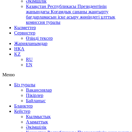
Әкімшілік
Қазақстан Республикасы Президентінің
жанындағы Қоғамдық сананы жаңғырту
бағдарламасын іске асыру жөніндегі ұлттық
комиссия туралы
Қызметтер
Сервистер
Өзіңді тексер
Жарияланымдар
НҚА
KZ
RU
EN
Меню
Біз туралы
Вакансиялар
Пікірлер
Байланыс
Бланктер
Кейстер
Қылмыстық
Азаматтық
Әкімшілік