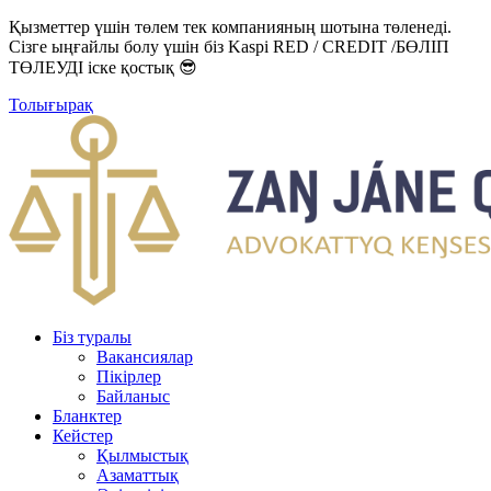
Қызметтер үшін төлем тек компанияның шотына төленеді.
Сізге ыңғайлы болу үшін біз Kaspi RED / CREDIT /БӨЛІП
ТӨЛЕУДІ іске қостық 😎
Толығырақ
Біз туралы
Вакансиялар
Пікірлер
Байланыс
Бланктер
Кейстер
Қылмыстық
Азаматтық