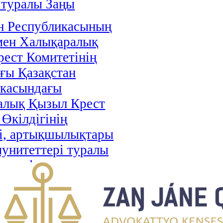
 туралы Заңы
н Республикасының
мен Халықаралық
ест Комитетінің
ғы Қазақстан
икасындағы
алық Қызыл Крест
 Өкілдігінің
і, артықшылықтары
унитеттері туралы
і ратификациялау
аңы
н Республикасы мен
стан арасындағы