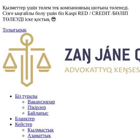
Қызметтер үшін төлем тек компанияның шотына төленеді.
Сізге ыңғайлы болу үшін біз Kaspi RED / CREDIT /БӨЛІП
ТӨЛЕУДІ іске қостық 😎
Толығырақ
Біз туралы
Вакансиялар
Пікірлер
Байланыс
Бланктер
Кейстер
Қылмыстық
Азаматтық