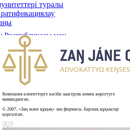
унитеттері туралы
і ратификациялау
аңы
н Республикасы мен
стан арасындағы
н-Түрікмен
тік шекарасын
 туралы келісімді
циялау туралы Заңы
н Республикасы мен
Компания клиенттерге кәсіби заңгерлік көмек көрсетуге
маманданған.
Хашимит Корольдігі
© 2007. «Заң және құқық» заң фирмасы. Барлық құқықтар
ғы қылмыстық істер
қорғалған.
 өзара құқықтық
ралы келісімді