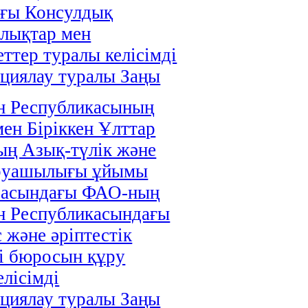
ағы Консулдық
лықтар мен
ттер туралы келісімді
циялау туралы Заңы
н Республикасының
мен Біріккен Ұлттар
ң Азық-түлік және
руашылығы ұйымы
расындағы ФАО-ның
н Республикасындағы
 және әріптестік
і бюросын құру
елісімді
циялау туралы Заңы