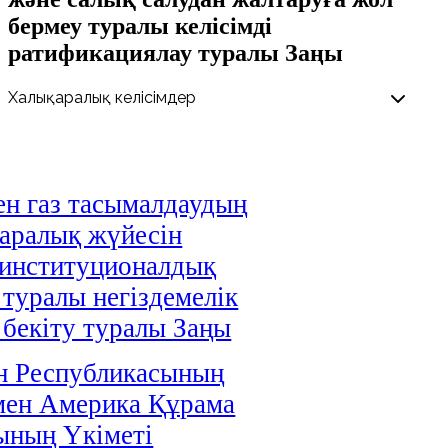
бермеу туралы келісімді
ратификациялау туралы Заңы
н газ тасымалдаудың
аралық жүйесін
 институционалдық
 туралы негіздемелік
і бекіту туралы Заңы
н Республикасының
мен Америка Құрама
ының Үкіметі