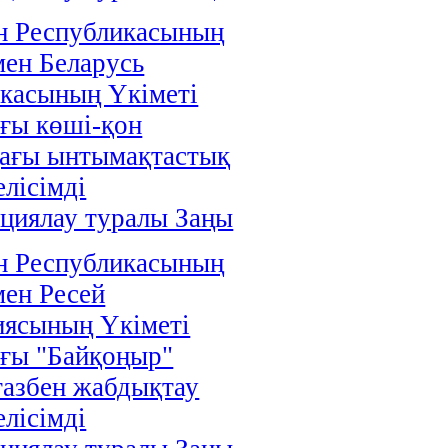
н Республикасының
мен Беларусь
касының Үкіметі
ғы көші-қон
дағы ынтымақтастық
елісімді
циялау туралы Заңы
н Республикасының
мен Ресей
иясының Үкіметі
ғы "Байқоңыр"
газбен жабдықтау
елісімді