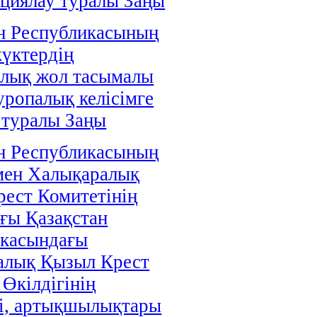
циялау туралы Заңы
н Республикасының
жүктердің
алық жол тасымалы
уропалық келісімге
 туралы Заңы
н Республикасының
мен Халықаралық
ест Комитетінің
ғы Қазақстан
икасындағы
алық Қызыл Крест
 Өкілдігінің
і, артықшылықтары