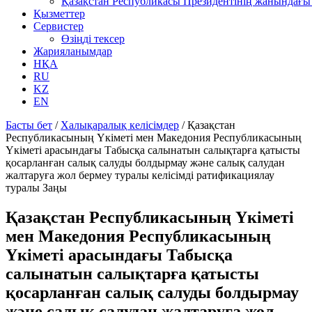
Қазақстан Республикасы Президентінің жанындағы 
Қызметтер
Сервистер
Өзіңді тексер
Жарияланымдар
НҚА
RU
KZ
EN
Басты бет
/
Халықаралық келісімдер
/
Қазақстан
Республикасының Үкіметі мен Македония Республикасының
Үкіметі арасындағы Табысқа салынатын салықтарға қатысты
қосарланған салық салуды болдырмау және салық салудан
жалтаруға жол бермеу туралы келісімді ратификациялау
туралы Заңы
Қазақстан Республикасының Үкіметі
мен Македония Республикасының
Үкіметі арасындағы Табысқа
салынатын салықтарға қатысты
қосарланған салық салуды болдырмау
және салық салудан жалтаруға жол