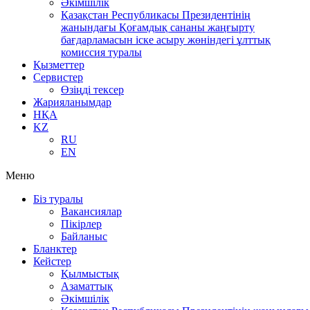
Әкімшілік
Қазақстан Республикасы Президентінің
жанындағы Қоғамдық сананы жаңғырту
бағдарламасын іске асыру жөніндегі ұлттық
комиссия туралы
Қызметтер
Сервистер
Өзіңді тексер
Жарияланымдар
НҚА
KZ
RU
EN
Меню
Біз туралы
Вакансиялар
Пікірлер
Байланыс
Бланктер
Кейстер
Қылмыстық
Азаматтық
Әкімшілік