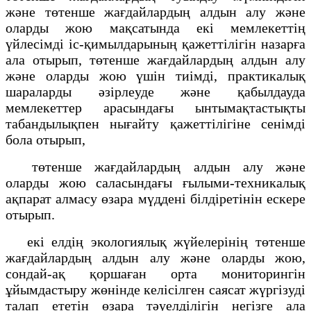
және төтенше жағдайлардың алдын алу және
оларды жою мақсатында екі мемлекеттің
үйлесімді іс-қимылдарының қажеттілігін назарға
ала отырып, төтенше жағдайлардың алдын алу
және оларды жою үшін тиімді, практикалық
шараларды әзірлеуде және қабылдауда
мемлекеттер арасындағы ынтымақтастықты
табандылықпен нығайту қажеттілігіне сенімді
бола отырып,
төтенше жағдайлардың алдын алу және
оларды жою саласындағы ғылыми-техникалық
ақпарат алмасу өзара мүддені білдіретінін ескере
отырып.
екі елдің экологиялық жүйелерінің төтенше
жағдайлардың алдын алу және оларды жою,
сондай-ақ қоршаған орта мониторингін
ұйымдастыру жөнінде келісілген саясат жүргізуді
талап ететін өзара тәуелділігін негізге ала