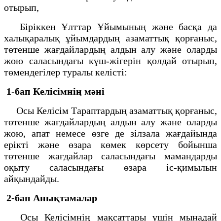
отырып,
Біріккен Ұлттар Ұйымының және басқа да
халықаралық ұйымдардың азаматтық қорғаныс,
төтенше жағдайлардың алдын алу және оларды
жою саласындағы күш-жігерін қолдай отырып,
төмендегілер туралы келісті:
1-бап Келісімнің мәні
Осы Келісім Тараптардың азаматтық қорғаныс,
төтенше жағдайлардың алдын алу және оларды
жою, апат немесе өзге де зілзала жағдайында
ерікті және өзара көмек көрсету бойынша
төтенше жағдайлар саласындағы мамандарды
оқыту саласындағы өзара іс-қимылын
айқындайды.
2-бап Анықтамалар
Осы Келісімнің мақсаттары үшін мынадай