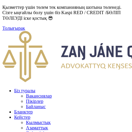
Қызметтер үшін төлем тек компанияның шотына төленеді.
Сізге ыңғайлы болу үшін біз Kaspi RED / CREDIT /БӨЛІП
ТӨЛЕУДІ іске қостық 😎
Толығырақ
Біз туралы
Вакансиялар
Пікірлер
Байланыс
Бланктер
Кейстер
Қылмыстық
Азаматтық