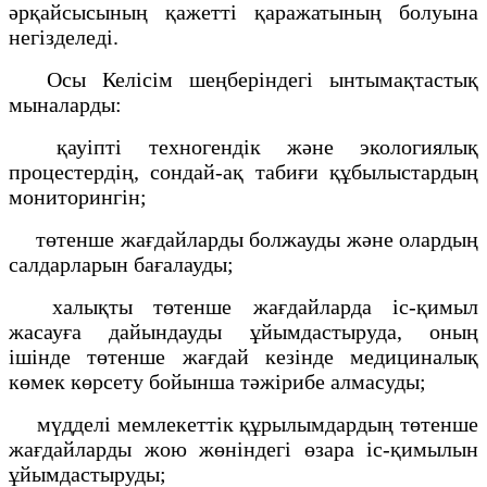
әрқайсысының қажетті қаражатының болуына
негізделеді.
Осы Келісім шеңберіндегі ынтымақтастық
мыналарды:
қауіпті техногендік және экологиялық
процестердің, сондай-ақ табиғи құбылыстардың
мониторингін;
төтенше жағдайларды болжауды және олардың
салдарларын бағалауды;
халықты төтенше жағдайларда іс-қимыл
жасауға дайындауды ұйымдастыруда, оның
ішінде төтенше жағдай кезінде медициналық
көмек көрсету бойынша тәжірибе алмасуды;
мүдделі мемлекеттік құрылымдардың төтенше
жағдайларды жою жөніндегі өзара іс-қимылын
ұйымдастыруды;