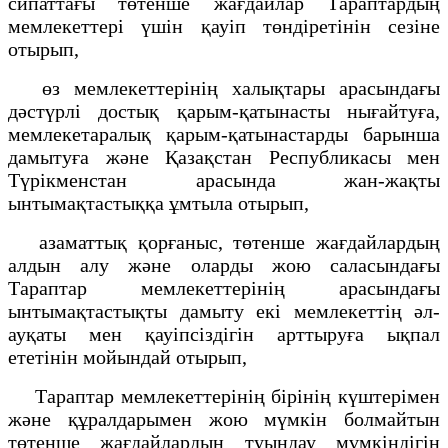
сипаттағы төтенше жағдайлар Тараптардың
мемлекеттері үшін қауіп төндіретінін сезіне
отырып,
өз мемлекеттерінің халықтары арасындағы
дәстүрлі достық қарым-қатынасты нығайтуға,
мемлекетаралық қарым-қатынастарды барынша
дамытуға және Қазақстан Республикасы мен
Түрікменстан арасында жан-жақты
ынтымақтастыққа ұмтыла отырып,
азаматтық қорғаныс, төтенше жағдайлардың
алдын алу және оларды жою саласындағы
Тараптар мемлекеттерінің арасындағы
ынтымақтастықты дамыту екі мемлекеттің әл-
ауқаты мен қауіпсіздігін арттыруға ықпал
ететінін мойындай отырып,
Тараптар мемлекеттерінің бірінің күштерімен
және құралдарымен жою мүмкін болмайтын
төтенше жағдайлардың туындау мүмкіндігін