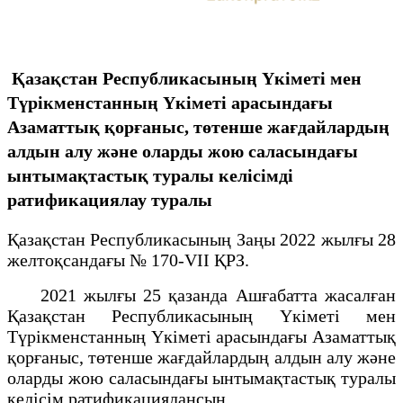
Қазақстан Республикасының Үкіметі мен
Түрікменстанның Үкіметі арасындағы
Азаматтық қорғаныс, төтенше жағдайлардың
алдын алу және оларды жою саласындағы
ынтымақтастық туралы келісімді
ратификациялау туралы
Қазақстан Республикасының Заңы 2022 жылғы 28
желтоқсандағы № 170-VII ҚРЗ.
2021 жылғы 25 қазанда Ашғабатта жасалған
Қазақстан Республикасының Үкіметі мен
Түрікменстанның Үкіметі арасындағы Азаматтық
қорғаныс, төтенше жағдайлардың алдын алу және
оларды жою саласындағы ынтымақтастық туралы
келісім ратификациялансын.