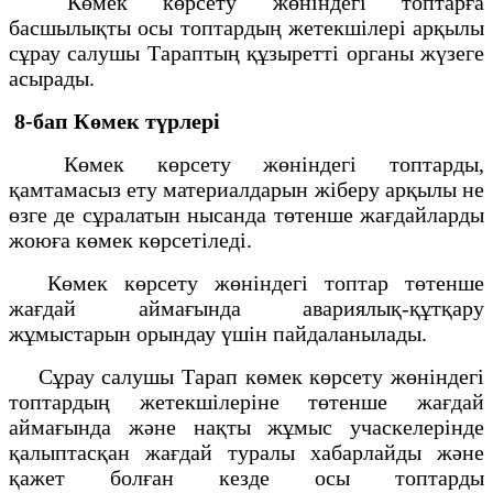
Көмек көрсету жөніндегі топтарға
басшылықты осы топтардың жетекшілері арқылы
сұрау салушы Тараптың құзыретті органы жүзеге
асырады.
8-бап Көмек түрлері
Көмек көрсету жөніндегі топтарды,
қамтамасыз ету материалдарын жіберу арқылы не
өзге де сұралатын нысанда төтенше жағдайларды
жоюға көмек көрсетіледі.
Көмек көрсету жөніндегі топтар төтенше
жағдай аймағында авариялық-құтқару
жұмыстарын орындау үшін пайдаланылады.
Сұрау салушы Тарап көмек көрсету жөніндегі
топтардың жетекшілеріне төтенше жағдай
аймағында және нақты жұмыс учаскелерінде
қалыптасқан жағдай туралы хабарлайды және
қажет болған кезде осы топтарды