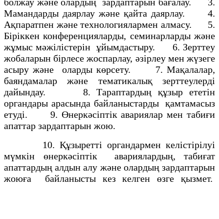
болжау және олардың зардаптарын бағалау. 3.
Мамандарды даярлау және қайта даярлау. 4.
Ақпаратпен және технологиялармен алмасу. 5.
Біріккен конференцияларды, семинарларды және
жұмыс мәжілістерін ұйымдастыру. 6. Зерттеу
жобаларын бірлесе жоспарлау, әзірлеу мен жүзеге
асыру және оларды көрсету. 7. Мақалалар,
баяндамалар және тематикалық зерттеулерді
дайындау. 8. Тараптардың құзыр ететін
органдары арасында байланыстарды қамтамасыз
етуді. 9. Өнеркәсіптік авариялар мен табиғи
апаттар зардаптарын жою.
10. Құзыретті органдармен келістірілуі
мүмкін өнеркәсіптік авариялардың, табиғат
апаттардың алдын алу және олардың зардаптарын
жоюға байланысты кез келген өзге қызмет.