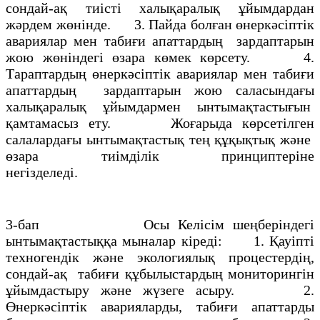
сондай-ақ тиісті халықаралық ұйымдардан
жәрдем жөнінде. 3. Пайда болған өнеркәсіптік
авариялар мен табиғи апаттардың зардаптарын
жою жөніндегі өзара көмек көрсету. 4.
Тараптардың өнеркәсіптік авариялар мен табиғи
апаттардың зардаптарын жою саласындағы
халықаралық ұйымдармен ынтымақтастығын
қамтамасыз ету. Жоғарыда көрсетілген
салалардағы ынтымақтастық тең құқықтық және
өзара тиімділік принциптеріне
негізделеді.
3-бап Осы Келісім шеңберіндегі
ынтымақтастыққа мыналар кіреді: 1. Қауіпті
техногендік және экологиялық процестердің,
сондай-ақ табиғи құбылыстардың мониторингін
ұйымдастыру және жүзеге асыру. 2.
Өнеркәсіптік аварияларды, табиғи апаттарды