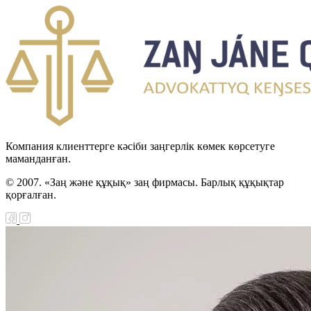
Компания клиенттерге кәсіби заңгерлік көмек көрсетуге
маманданған.
© 2007. «Заң және құқық» заң фирмасы. Барлық құқықтар
қорғалған.