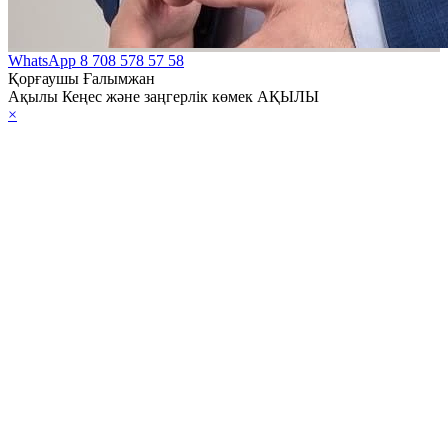
WhatsApp
8 708 578 57 58
Қорғаушы Ғалымжан
Ақылы Кеңес және заңгерлік көмек АҚЫЛЫ
×