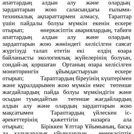
апаттардың алдын алу және олардың
зардаптарын жою саласындағы ғылыми-
техникалық ақпараттармен алмасу, Тараптар
үшін пайдалы болуы мүмкін екенін ескере
отырып; өнеркәсіптік авариялардың, табиғи
апаттардың алдын алу және олардың
зардаптарын жою жөніндегі келісілген саясат
жүргізуді талап ететін екі елдің өзара
байланысты экологиялық жүйелерінің болуын,
сондай-ақ қоршаған Ортаның өзара келісілген
мониторингін ұйымдастыруын ескере
отырып; Тараптардың біреуінің күштерімен
және құралдарымен жою мүмкін емес төтенше
жағдайлардың пайда болуы мүмкіндігін және
осыдан туындайтын төтенше жағдайлардың
алдын алу және олардың зардаптарын жою
мақсатымен Тараптардың үйлескен іс-
әрекеттерінің қажеттігін назарға ала
отырып; Біріккен Ұлттар Ұйымының, басқа
да халықаралық ұйымдардың өнеркәсіптік