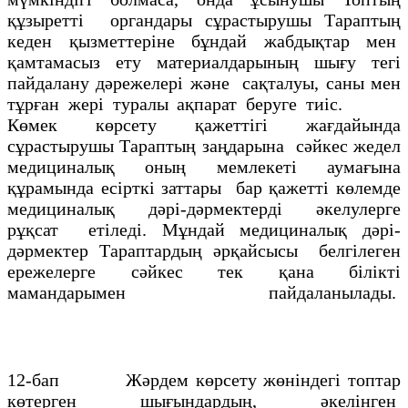
құзыретті органдары сұрастырушы Тараптың
кеден қызметтеріне бұндай жабдықтар мен
қамтамасыз ету материалдарының шығу тегі
пайдалану дәрежелері және сақталуы, саны мен
тұрған жері туралы ақпарат беруге тиіс.
Көмек көрсету қажеттігі жағдайында
сұрастырушы Тараптың заңдарына сәйкес жедел
медициналық оның мемлекеті аумағына
құрамында есірткі заттары бар қажетті көлемде
медициналық дәрі-дәрмектерді әкелулерге
рұқсат етіледі. Мұндай медициналық дәрі-
дәрмектер Тараптардың әрқайсысы белгілеген
ережелерге сәйкес тек қана білікті
мамандарымен пайдаланылады.
12-бап Жәрдем көрсету жөніндегі топтар
көтерген шығындардың, әкелінген