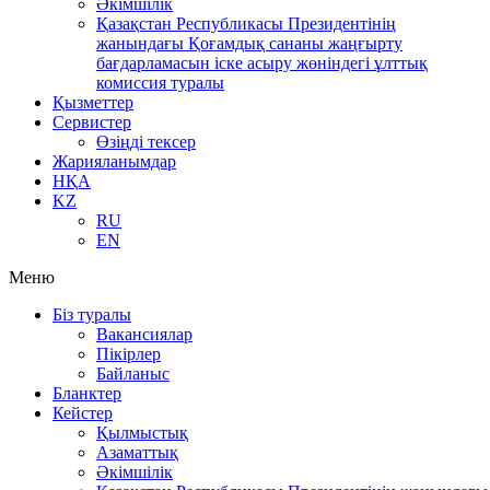
Әкімшілік
Қазақстан Республикасы Президентінің
жанындағы Қоғамдық сананы жаңғырту
бағдарламасын іске асыру жөніндегі ұлттық
комиссия туралы
Қызметтер
Сервистер
Өзіңді тексер
Жарияланымдар
НҚА
KZ
RU
EN
Меню
Біз туралы
Вакансиялар
Пікірлер
Байланыс
Бланктер
Кейстер
Қылмыстық
Азаматтық
Әкімшілік