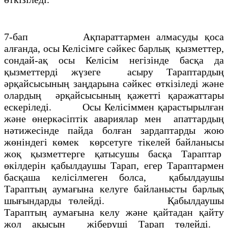
7-бап Ақпараттармен алмасуды қоса
алғанда, осы Келісімге сәйкес барлық қызметтер,
сондай-ақ осы Келісім негізінде басқа да
қызметтерді жүзеге асыру Тараптардың
әрқайсысының заңдарына сәйкес өткізіледі және
олардың әрқайсысының қажетті қаражаттары
ескеріледі. Осы Келісіммен қарастырылған
және өнеркәсіптік авариялар мен апаттардың
нәтижесінде пайда болған зардаптарды жою
жөніндегі көмек көрсетуге тікелей байланысы
жоқ қызметтерге қатысушы басқа Тараптар
өкілдерін қабылдаушы Тарап, егер Тараптармен
басқаша келісілмеген болса, қабылдаушы
Тараптың аумағына келуге байланысты барлық
шығындарды төлейді. Қабылдаушы
Тараптың аумағына келу және қайтадан қайту
жол ақысын жіберуші Тарап төлейді.