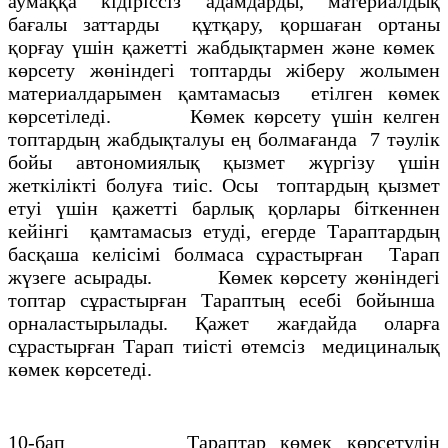
аумаққа кідіріссіз адамдарды, материалдық
бағалы заттарды құтқару, қоршаған ортаны
қорғау үшін қажетті жабдықтармен және көмек
көрсету жөніндегі топтарды жіберу жолымен
материалдарымен қамтамасыз етілген көмек
көрсетіледі. Көмек көрсету үшін келген
топтардың жабдықталуы ең болмағанда 7 тәулік
бойы автономиялық қызмет жүргізу үшін
жеткілікті болуға тиіс. Осы топтардың қызмет
етуі үшін қажетті барлық қорлары біткеннен
кейінгі қамтамасыз етуді, егерде Тараптардың
басқаша келісімі болмаса сұрастырған Тарап
жүзеге асырады. Көмек көрсету жөніндегі
топтар сұрастырған Тараптың есебі бойынша
орналастырылады. Қажет жағдайда оларға
сұрастырған Тарап тиісті өтемсіз медициналық
көмек көрсетеді.
10-бап Тараптар көмек көрсетудің