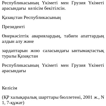
Республикасының Үкіметі мен Грузия Үкіметі
арасындағы келісім бекітілсін.
Қазақстан Республикасының
Президенті
Өнеркәсіптік авариялардың, табиғи апаттардың
алдын алу және
зардаптарын жою саласындағы ынтымақтастық
туралы Қазақстан
Республикасының Үкіметі мен Грузия Үкіметі
арасындағы
Келісім
(ҚР халықаралық шарттары бюллетені, 2001 ж., N
1, 7-құжат)