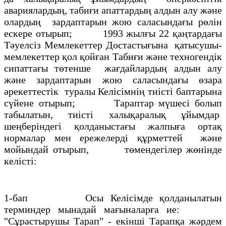
авариялардың, табиғи апаттардың алдын алу және
олардың зардаптарын жою саласындағы рөлін
ескере отырып; 1993 жылғы 22 қаңтардағы
Тәуелсіз Мемлекеттер Достастығына қатысушы-
мемлекеттер қол қойған Табиғи және техногендік
сипаттағы төтенше жағдайлардың алдын алу
және зардаптарын жою саласындағы өзара
әрекеттестік туралы Келісімнің тиісті баптарына
сүйене отырып; Тараптар мүшесі болып
табылатын, тиісті халықаралық ұйымдар
шеңберіндегі қолданыстағы жалпыға ортақ
нормалар мен ережелерді құрметтей және
мойындай отырып, төмендегілер жөнінде
келісті:
1-бап Осы Келісімде қолданылатын
терминдер мынадай мағыналарға ие:
"Сұрастырушы Тарап" - екінші Тарапқа жәрдем