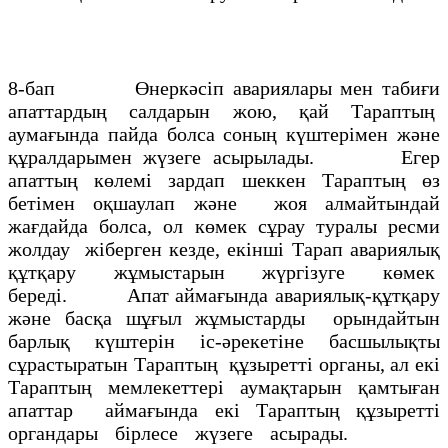
8-бап Өнеркәсіп авариялары мен табиғи
апаттардың салдарын жою, қай Тараптың
аумағында пайда болса соның күштерімен және
құралдарымен жүзеге асырылады. Егер
апаттың көлемі зардап шеккен Тараптың өз
бетімен оқшаулап және жоя алмайтындай
жағдайда болса, ол көмек сұрау туралы ресми
жолдау жіберген кезде, екінші Тарап авариялық
құтқару жұмыстарын жүргізуге көмек
береді. Апат аймағында авариялық-құтқару
және басқа шұғыл жұмыстарды орындайтын
барлық күштерін іс-әрекетіне басшылықты
сұрастыратын Тараптың құзыретті органы, ал екі
Тараптың мемлекеттері аумақтарын қамтыған
апаттар аймағында екі Тараптың құзыретті
органдары бірлесе жүзеге асырады.