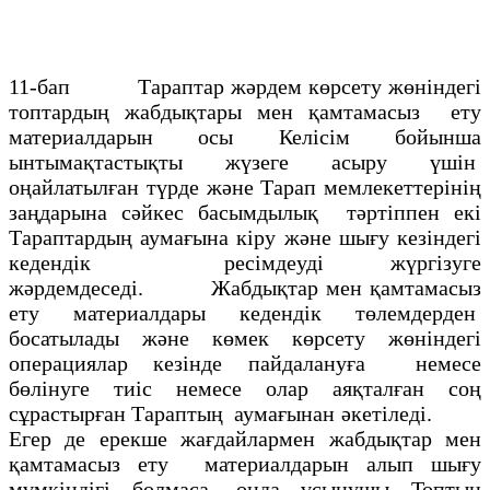
11-бап Тараптар жәрдем көрсету жөніндегі
топтардың жабдықтары мен қамтамасыз ету
материалдарын осы Келісім бойынша
ынтымақтастықты жүзеге асыру үшін
оңайлатылған түрде және Тарап мемлекеттерінің
заңдарына сәйкес басымдылық тәртіппен екі
Тараптардың аумағына кіру және шығу кезіндегі
кедендік ресімдеуді жүргізуге
жәрдемдеседі. Жабдықтар мен қамтамасыз
ету материалдары кедендік төлемдерден
босатылады және көмек көрсету жөніндегі
операциялар кезінде пайдалануға немесе
бөлінуге тиіс немесе олар аяқталған соң
сұрастырған Тараптың аумағынан әкетіледі.
Егер де ерекше жағдайлармен жабдықтар мен
қамтамасыз ету материалдарын алып шығу
мүмкіндігі болмаса, онда ұсынушы Топтың