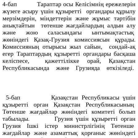
4-бап Тараптар осы Келісімнің ережелерін
жүзеге асыру үшін құзыретті органдары құрылу
мерзімдерін, міндеттерін және жұмыс тәртібін
анықтайтын төтенше жағдайлардың алдын алу
және жою саласындағы ынтымақтастық
жөніндегі Қазақ-Грузия комиссиясын құрады.
Комиссияның отырысы жыл сайын, сондай-ақ
егер Тараптардың құзыретті органдары басқаша
келіспесе, қажеттілікке орай, Қазақстан
Республикасында және Грузияда өткізіледі.
5-бап Қазақстан Республикасы үшін
құзыретті орган Қазақстан Республикасының
Төтенше жағдайлар жөніндегі комитеті болып
табылады. Грузия үшін құзыретті орган
Грузия Ішкі істер министрлігінің Төтенше
жағдайлар және азаматтық қорғаныс жөніндегі