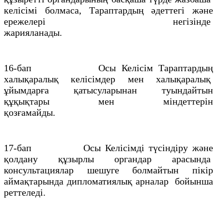
келісімі болмаса, Тараптардың әдеттегі және
ережелері негізінде
жарияланады.
16-бап Осы Келісім Тараптардың
халықаралық келісімдер мен халықаралық
ұйымдарға қатысуларынан туындайтын
құқықтары мен міндеттерін
қозғамайды.
17-бап Осы Келісімді түсіндіру және
қолдану құзырлы органдар арасында
консультациялар шешуге болмайтын пікір
аймақтарында дипломатиялық арналар бойынша
реттеледі.