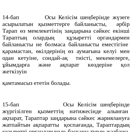
14-бап Осы Келісім шеңберінде жүзеге
асырылатын қызметтерге байланысты, әрбір
Тарап өз мемлекетінің заңдарына сәйкес екінші
Тараптың олардың құзыретті органдармен
байланысты не болмаса байланысты еместігіне
қарамастан, өкілдерінің өз аумағына келуі мен
одан кетуіне, сондай-ақ тиісті, мекемелерге,
ұйымдарға және ақпарат көздеріне қол
жеткізуін
қамтамасыз ететін болады.
15-бап Осы Келісім шеңберінде
жүргізілген қызметтің нәтижесінде алынған
ақпарат, Тараптар заңдарына сәйкес жариялануға
жатпайтын ақпаратты қоспағанда, Тараптардың
құзыретті органдарының басқаша түрде жазбаша