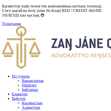
Қызметтер үшін төлем тек компанияның шотына төленеді.
Сізге ыңғайлы болу үшін біз Kaspi RED / CREDIT /БӨЛІП
ТӨЛЕУДІ іске қостық 😎
Толығырақ
Біз туралы
Вакансиялар
Пікірлер
Байланыс
Бланктер
Кейстер
Қылмыстық
Азаматтық