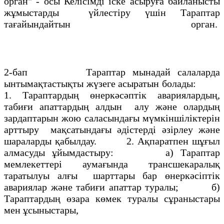
орган" - осы Келісімді іске асыруға байланысты
жұмыстарды үйлестіру үшін Тараптар
тағайындайтын орган.
2-бап Тараптар мынадай салаларда
ынтымақтастықты жүзеге асыратын болады:
1. Тараптардың өнеркәсәптік авариялардың,
табиғи апаттардың алдын алу және олардың
зардаптарын жою саласындағы мүмкіншіліктерін
арттыру мақсатындағы әдістерді әзірлеу және
шараларды қабылдау. 2. Ақпаратпен шұғыл
алмасуды ұйымдастыру: а) Тараптар
мемлекеттері аумағында трансшекаралық
таратылуы алғы шарттары бар өнеркәсіптік
авариялар және табиғи апаттар туралы; б)
Тараптардың өзара көмек туралы сұраныстары
мен ұсыныстары,