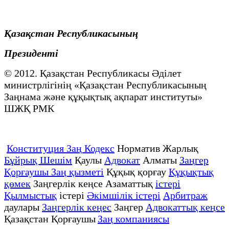
Қазақстан Республикасының
Президенті
© 2012. Қазақстан Республикасы Әділет
министрлігінің «Қазақстан Республикасының
Заңнама және құқықтық ақпарат институты»
ШЖҚ РМК
Конституция Заң Кодекс
Норматив Жарлық
Бұйрық Шешім
Қаулы
Адвокат
Алматы
Заңгер
Қорғаушы Заң қызметі
Құқық қорғау
Құқықтық
қөмек
Заңгерлік кеңсе Азаматтық
істері
Қылмыстық
істері
Әкімшілік істері
Арбитраж
даулары
Заңгерлік кеңес
Заңгер
Адвокаттық кеңсе
Қазақстан Қорғаушы
Заң компаниясы