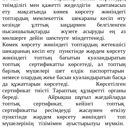
тиімділігі мен қажетті жеделдігін қамтамасыз
ету мақсатында көмек көрсету жөніндегі
топтардың мемлекеттік шекараны кесіп өту
кезінде ұлттық заңдармен белгіленген
нысаншылықтарды жүзеге асыруды ең аз
мөлшерге дейін шектеуге міндеттенеді.
Көмек көрсету жөніндегі топтардың жетекшісі
шекараның кесіп өту пунктінде жәрдем көрсету
жөніндегі топтың бағытын куәландыратын
топтық сертификатты көрсетеді, ал топтың
барлық мүшелері шет елдік паспорттарын
немесе олардың жеке басын куәландыратын басқа
да құжаттарын көрсетеді. Көрсетілген
сертификат тиісті Тараптың құзыретті органы
береді. Айрықша шұғыл жағдайларда
топтық сертификат, кейінгі топтық
сертификатты ресімдеуді жасаумен өткізу
пунктінде жәрдем көрсету жөніндегі топ
мүшелерінің тізімімен ауыстырылуы мүмкін.