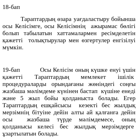
18-бап
Тараптардың өзара уағдаластыру бойынша
осы Келісімге, осы Келісімнің ажырамас бөлігі
болып табылатын хаттамалармен ресімделетін
қажетті толықтырулар мен өзгертулер енгізілуі
мүмкін.
19-бап Осы Келісім оның күшке енуі үшін
қажетті Тараптардың мемлекет ішілік
процедураларды орындағаны жөніндегі соңғы
жазбаша мәлімдеме күнінен бастап күшіне енеді
және 5 жыл бойы қолданыста болады. Егер
Тараптардың ешқайсысы кезекті бес жылдық
мерзімнің бітуіне дейін алты ай қалғанға дейін
осы жазбаша түрде мәлімдемесе, оның
қолданысы келесі бес жылдық мерзімдерге
ұзартылатын болады.