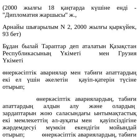
(2000 жылғы 18 қаңтарда күшіне енді -
"Дипломатия жаршысы" ж.,
Арнайы шығарылым N 2, 2000 жылғы қыркүйек,
93 бет)
Бұдан былай Тараптар деп аталатын Қазақстан
Республикасының Үкіметі мен Грузия
Үкіметі
өнеркәсіптік авариялар мен табиғи апаттардың
екі ел үшін әкелетін қауіп-қатерін түсіне
отырып;
өнеркәсіптік авариялардың, табиғи
апаттардың алдын алу және олардың
зардаптарын жою саласындағы ынтымақтастық
екі мемлекеттің әл-ауқаты мен қауіпсіздігіне
жәрдемдесуі мүмкін екендігін мойындай
отырып; өнеркәсіптік авариялардың, табиғи