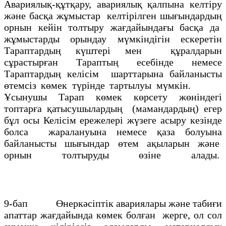
Авариялық-құтқару, авариялық қалпына келтіру
және басқа жұмыстар келтірілген шығындардың
орнын кейін толтыру жағдайындағы басқа да
жұмыстарды орындау мүмкіндігін ескеретін
Тараптардың күштері мен құралдарын
сұрастырған Тараптың есебінде немесе
Тараптардың келісім шарттарына байланысты
өтемсіз көмек түрінде тартылуы мүмкін.
Ұсынушы Тарап көмек көрсету жөніндегі
топтарға қатысушылардың (мамандардың) егер
бұл осы Келісім ережелері жүзеге асыру кезінде
болса жаралануына немесе қаза болуына
байланысты шығындар өтем ақыларын және
орнын толтыруды өзіне алады.
9-бап Өнеркәсіптік авариялары және табиғи
апаттар жағдайында көмек болған жерге, ол сол