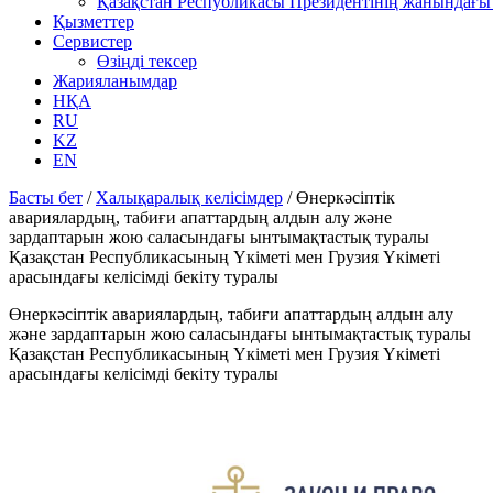
Қазақстан Республикасы Президентінің жанындағы 
Қызметтер
Сервистер
Өзіңді тексер
Жарияланымдар
НҚА
RU
KZ
EN
Басты бет
/
Халықаралық келісімдер
/
Өнеркәсіптік
авариялардың, табиғи апаттардың алдын алу және
зардаптарын жою саласындағы ынтымақтастық туралы
Қазақстан Республикасының Үкіметі мен Грузия Үкіметі
арасындағы келісімді бекіту туралы
Өнеркәсіптік авариялардың, табиғи апаттардың алдын алу
және зардаптарын жою саласындағы ынтымақтастық туралы
Қазақстан Республикасының Үкіметі мен Грузия Үкіметі
арасындағы келісімді бекіту туралы