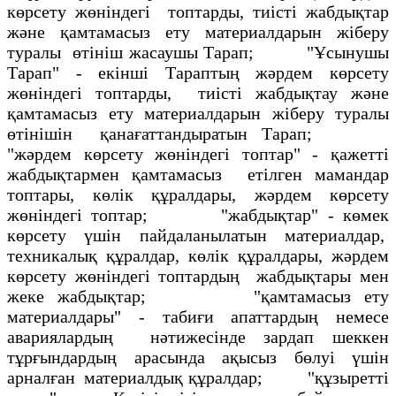
көрсету жөніндегі топтарды, тиісті жабдықтар
және қамтамасыз ету материалдарын жіберу
туралы өтініш жасаушы Тарап; "Ұсынушы
Тарап" - екінші Тараптың жәрдем көрсету
жөніндегі топтарды, тиісті жабдықтау және
қамтамасыз ету материалдарын жіберу туралы
өтінішін қанағаттандыратын Тарап;
"жәрдем көрсету жөніндегі топтар" - қажетті
жабдықтармен қамтамасыз етілген мамандар
топтары, көлік құралдары, жәрдем көрсету
жөніндегі топтар; "жабдықтар" - көмек
көрсету үшін пайдаланылатын материалдар,
техникалық құралдар, көлік құралдары, жәрдем
көрсету жөніндегі топтардың жабдықтары мен
жеке жабдықтар; "қамтамасыз ету
материалдары" - табиғи апаттардың немесе
авариялардың нәтижесінде зардап шеккен
тұрғындардың арасында ақысыз бөлуі үшін
арналған материалдық құралдар; "құзыретті