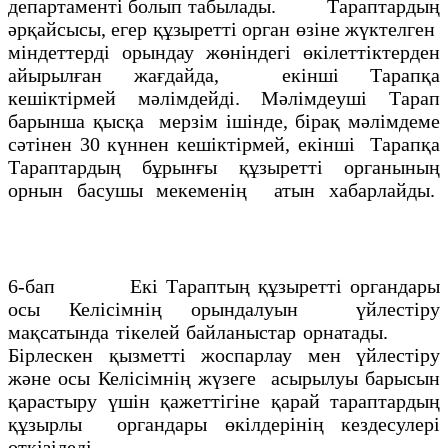
департаменті болып табылады. Тараптардың
әрқайсысы, егер құзыретті орган өзіне жүктелген
міндеттерді орындау жөніндегі өкілеттіктерден
айырылған жағдайда, екінші Тарапқа
кешіктірмей мәлімдейді. Мәлімдеуші Тарап
барынша қысқа мерзім ішінде, бірақ мәлімдеме
сәтінен 30 күннен кешіктірмей, екінші Тарапқа
Тараптардың бұрынғы құзыретті органының
орнын басушы мекеменің атын хабарлайды.
6-бап Екі Тараптың құзыретті органдары
осы Келісімнің орындалуын үйлестіру
мақсатында тікелей байланыстар орнатады.
Бірлескен қызметті жоспарлау мен үйлестіру
және осы Келісімнің жүзеге асырылуы барысын
қарастыру үшін қажеттігіне қарай тараптардың
құзырлы органдары өкілдерінің кездесулері
өткізіледі.