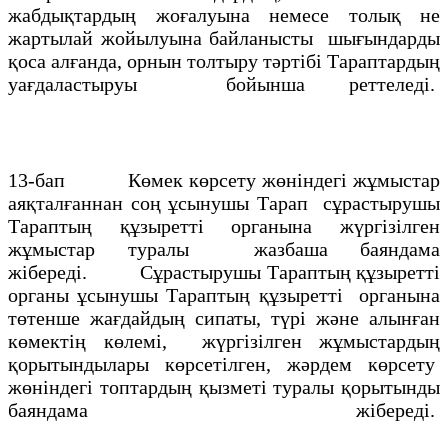
жабдықтардың жоғалуына немесе толық не
жартылай жойылуына байланысты шығындарды
қоса алғанда, орнын толтыру тәртібі Тараптардың
уағдаластыруы бойынша реттеледі.
13-бап Көмек көрсету жөніндегі жұмыстар
аяқталғаннан соң ұсынушы Тарап сұрастырушы
Тараптың құзыретті органына жүргізілген
жұмыстар туралы жазбаша баяндама
жібереді. Сұрастырушы Тараптың құзыретті
органы ұсынушы Тараптың құзыретті органына
төтенше жағдайдың сипаты, түрі және алынған
көмектің көлемі, жүргізілген жұмыстардың
қорытындылары көрсетілген, жәрдем көрсету
жөніндегі топтардың қызметі туралы қорытынды
баяндама жібереді.