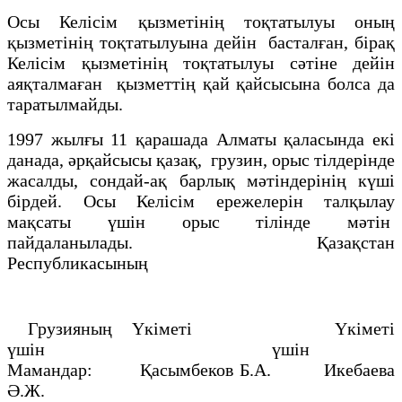
Осы Келісім қызметінің тоқтатылуы оның
қызметінің тоқтатылуына дейін басталған, бірақ
Келісім қызметінің тоқтатылуы сәтіне дейін
аяқталмаған қызметтің қай қайсысына болса да
таратылмайды.
1997 жылғы 11 қарашада Алматы қаласында екі
данада, әрқайсысы қазақ, грузин, орыс тілдерінде
жасалды, сондай-ақ барлық мәтіндерінің күші
бірдей. Осы Келісім ережелерін талқылау
мақсаты үшін орыс тілінде мәтін
пайдаланылады. Қазақстан
Республикасының
Грузияның Үкіметі Үкіметі
үшін үшін
Мамандар: Қасымбеков Б.А. Икебаева
Ә.Ж.