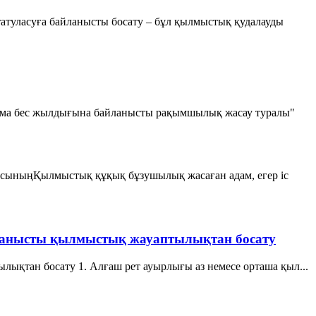
туласуға байланысты босату – бұл қылмыстық қудалауды
ырма бес жылдығына байланысты рақымшылық жасау туралы"
асыныңҚылмыстық құқық бұзушылық жасаған адам, егер iс
байланысты қылмыстық жауаптылықтан босату
лықтан босату 1. Алғаш рет ауырлығы аз немесе орташа қыл...