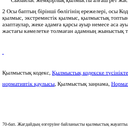
2 Осы баптың бірінші бөлігінің ережелері, осы Ко
қылмыс, экстремистік қылмыс, қылмыстық топтың
азаптаулар, жеке адамға қарсы ауыр немесе аса ау
жастағы кәмелетке толмаған адамның жыныстық т
Қылмыстық кодекс,
Қылмыстық кодекске түсінікт
нормативтік қаулысы
, Қылмыстық заңнама,
Нормат
70-бап. Жағдайдың өзгеруiне байланысты қылмыстық жауапты