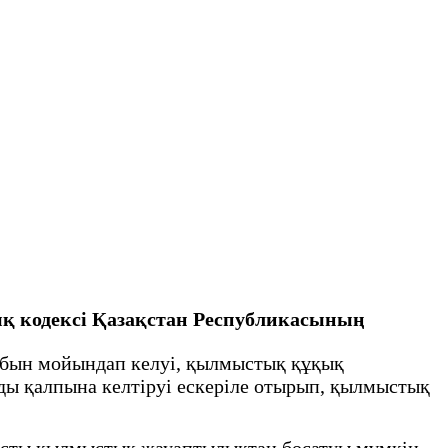
 кодексi Қазақстан Республикасының
йыбын мойындап келуі, қылмыстық құқық
ды қалпына келтіруі ескеріле отырып, қылмыстық
сты қылмыстық жауаптылықтан босатуы мүмкін.