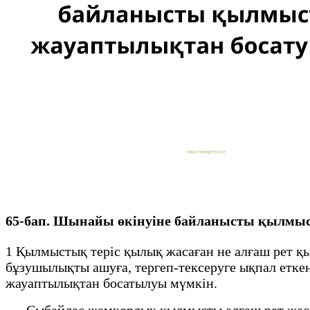
65-бап. Шынайы өкiнуiне байланысты қылмы
1 Қылмыстық теріс қылық жасаған не алғаш рет қ
бұзушылықты ашуға, тергеп-тексеруге ықпал етке
жауаптылықтан босатылуы мүмкiн.
Сыбайлас жемқорлық қылмысты алғаш рет жасаға