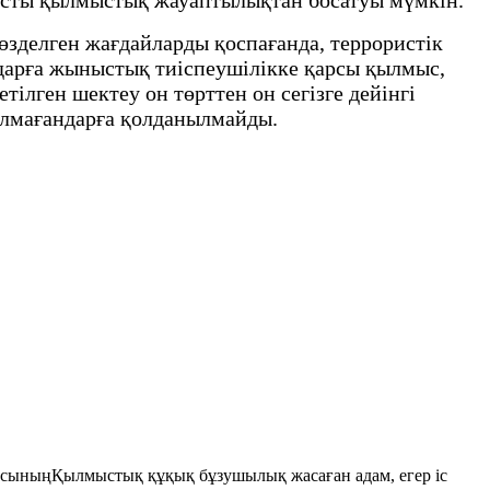
өзделген жағдайларды қоспағанда, террористік
дарға жыныстық тиіспеушілікке қарсы қылмыс,
ілген шектеу он төрттен он сегізге дейінгі
олмағандарға қолданылмайды.
асыныңҚылмыстық құқық бұзушылық жасаған адам, егер iс