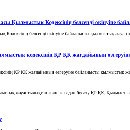
икасы Қылмыстық Кодексінің белсенді өкінуіне 
ық Кодексінің белсенді өкінуіне байланысты қылмыстық жауапты
 Қылмыстық кодексінің ҚР ҚК жағдайының өзгер
ксінің ҚР ҚК жағдайының өзгеруіне байланысты қылмыстық жауап
қылмыстық жауаптылықтан және жазадан босату ҚР ҚК, Қылмысты
у