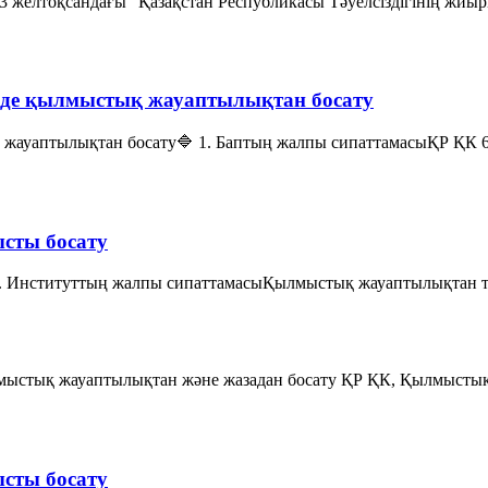
 желтоқсандағы "Қазақстан Республикасы Тәуелсіздігінің жи
інде қылмыстық жауаптылықтан босату
 жауаптылықтан босату🔷 1. Баптың жалпы сипаттамасыҚР ҚК 67
сты босату
. Институттың жалпы сипаттамасыҚылмыстық жауаптылықтан та
қылмыстық жауаптылықтан және жазадан босату ҚР ҚК, Қылмысты
сты босату