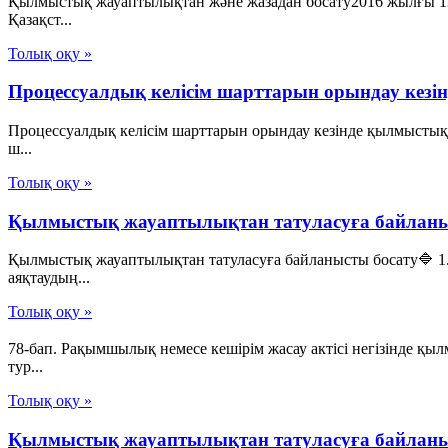
Қылмыстық жауаптылықтан және жазадан босату2016 жылғы 13
Қазақст...
Толық оқу »
Процессуалдық келісім шарттарын орындау кез
Процессуалдық келісім шарттарын орындау кезінде қылмыстық
ш...
Толық оқу »
Қылмыстық жауаптылықтан татуласуға байланы
Қылмыстық жауаптылықтан татуласуға байланысты босату🔷 1
аяқтаудың...
Толық оқу »
78-бап. Рақымшылық немесе кешiрiм жасау актiсi негiзiнде 
тур...
Толық оқу »
Қылмыстық жауаптылықтан татуласуға байланы