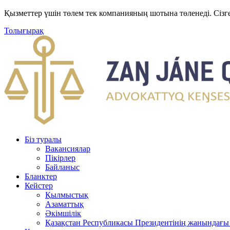
Қызметтер үшін төлем тек компанияның шотына төленеді. Сізг
Толығырақ
Біз туралы
Вакансиялар
Пікірлер
Байланыс
Бланктер
Кейстер
Қылмыстық
Азаматтық
Әкімшілік
Қазақстан Республикасы Президентінің жанындағы 