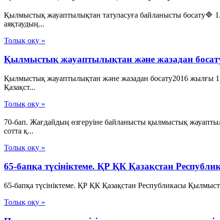
Қылмыстық жауаптылықтан татуласуға байланысты босату🔷 1
аяқтаудың...
Толық оқу »
Қылмыстық жауаптылықтан және жазадан босат
Қылмыстық жауаптылықтан және жазадан босату2016 жылғы 13
Қазақст...
Толық оқу »
70-бап. Жағдайдың өзгеруiне байланысты қылмыстық жауапты
сотта қ...
Толық оқу »
65-бапқа түсініктеме. ҚР ҚК Қазақстан Республ
65-бапқа түсініктеме. ҚР ҚК Қазақстан Республикасы Қылмыст
Толық оқу »