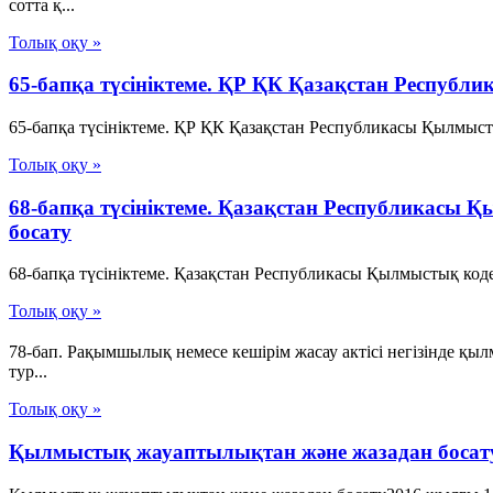
сотта қ...
Толық оқу »
65-бапқа түсініктеме. ҚР ҚК Қазақстан Республ
65-бапқа түсініктеме. ҚР ҚК Қазақстан Республикасы Қылмыст
Толық оқу »
68-бапқа түсініктеме. Қазақстан Республикасы
босату
68-бапқа түсініктеме. Қазақстан Республикасы Қылмыстық коде
Толық оқу »
78-бап. Рақымшылық немесе кешiрiм жасау актiсi негiзiнде 
тур...
Толық оқу »
Қылмыстық жауаптылықтан және жазадан босат