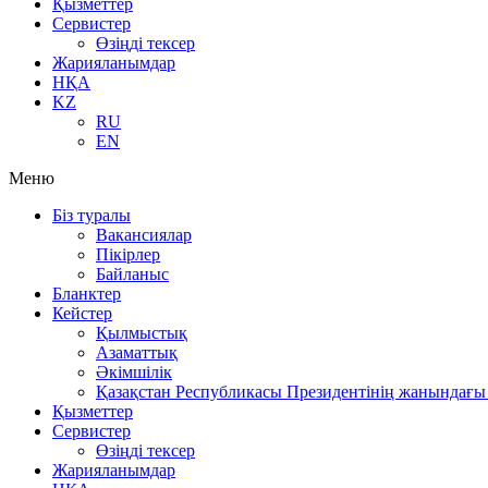
Қызметтер
Сервистер
Өзіңді тексер
Жарияланымдар
НҚА
KZ
RU
EN
Меню
Біз туралы
Вакансиялар
Пікірлер
Байланыс
Бланктер
Кейстер
Қылмыстық
Азаматтық
Әкімшілік
Қазақстан Республикасы Президентінің жанындағы 
Қызметтер
Сервистер
Өзіңді тексер
Жарияланымдар