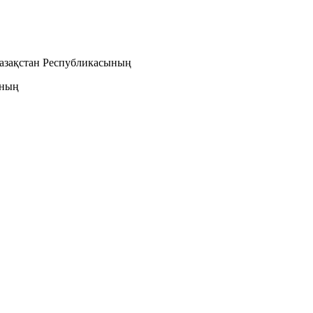
азақстан Республикасының
ының