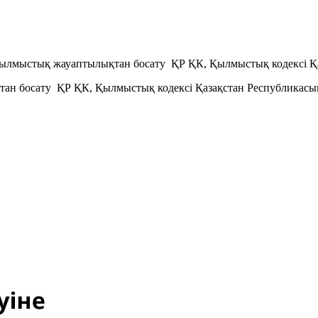
қылмыстық жауаптылықтан босату ҚР ҚК, Қылмыстық кодексi Қ
тан босату ҚР ҚК, Қылмыстық кодексi Қазақстан Республикас